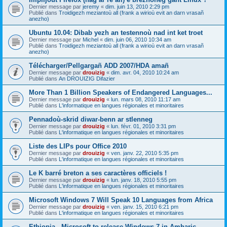
Dernier message par
jeremy
«
dim. juin 13, 2010 2:29 pm
Publié dans
Troidigezh meziantoù all (frank a wirioù evit an darn vrasañ
anezho)
Ubuntu 10.04: Dibab yezh an testennoù nad int ket troet
Dernier message par
Michel
«
dim. juin 06, 2010 10:34 am
Publié dans
Troidigezh meziantoù all (frank a wirioù evit an darn vrasañ
anezho)
Télécharger/Pellgargañ ADD 2007/HDA amañ
Dernier message par
drouizig
«
dim. avr. 04, 2010 10:24 am
Publié dans
An DROUIZIG Difazier
More Than 1 Billion Speakers of Endangered Languages...
Dernier message par
drouizig
«
lun. mars 08, 2010 11:17 am
Publié dans
L'informatique en langues régionales et minoritaires
Pennadoù-skrid diwar-benn ar stlenneg
Dernier message par
drouizig
«
lun. févr. 01, 2010 3:31 pm
Publié dans
L'informatique en langues régionales et minoritaires
Liste des LIPs pour Office 2010
Dernier message par
drouizig
«
ven. janv. 22, 2010 5:35 pm
Publié dans
L'informatique en langues régionales et minoritaires
Le K barré breton a ses caractères officiels !
Dernier message par
drouizig
«
lun. janv. 18, 2010 5:55 pm
Publié dans
L'informatique en langues régionales et minoritaires
Microsoft Windows 7 Will Speak 10 Languages from Africa
Dernier message par
drouizig
«
ven. janv. 15, 2010 6:21 pm
Publié dans
L'informatique en langues régionales et minoritaires
Ethiopia - Microsoft to release Windows 7 in Amharic