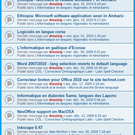
Dernier message par
drouizig
«
ven. janv. 15, 2010 6:18 pm
Publié dans
L'informatique en langues régionales et minoritaires
Ethiopia: Microsoft software application soon in Amharic
Dernier message par
drouizig
«
ven. janv. 15, 2010 6:17 pm
Publié dans
L'informatique en langues régionales et minoritaires
Logiciels en langue corse
Dernier message par
drouizig
«
ven. janv. 01, 2010 1:36 pm
Publié dans
L'informatique en langues régionales et minoritaires
L'informatique en gaélique d'Ecosse
Dernier message par
drouizig
«
mer. déc. 30, 2009 6:22 pm
Publié dans
L'informatique en langues régionales et minoritaires
Word 2007/2010 - lang selection reverts to default language
Dernier message par
drouizig
«
ven. déc. 18, 2009 10:38 am
Publié dans
COL - Correcteur Orthographique Latin - Latin Spell Checker
Correcteur breton pour Office 2010 sur le site technet.com
Dernier message par
drouizig
«
jeu. déc. 17, 2009 2:18 pm
Publié dans
Microsoft et le breton - Microsoft and the Breton language
Informatique en dialectes Same, langues des Lapons
Dernier message par
drouizig
«
mer. déc. 16, 2009 5:46 pm
Publié dans
L'informatique en langues régionales et minoritaires
NeoOffice support on MacOSX
Dernier message par
drouizig
«
sam. déc. 12, 2009 6:33 am
Publié dans
COL - Correcteur Orthographique Latin - Latin Spell Checker
Inkscape 0.47
Dernier message par
Alan Monfort
«
mer. nov. 25, 2009 7:18 am