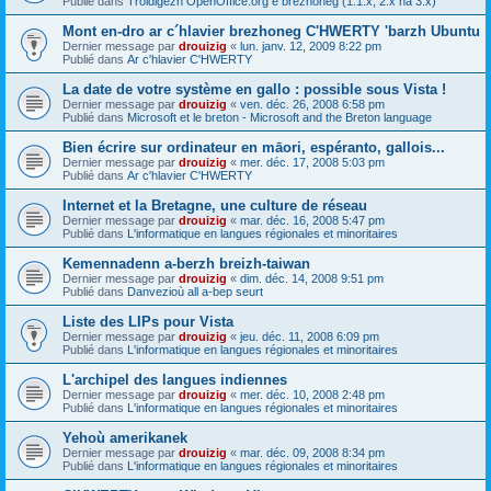
Publié dans
Troidigezh OpenOffice.org e brezhoneg (1.1.x, 2.x ha 3.x)
Mont en-dro ar c´hlavier brezhoneg C'HWERTY 'barzh Ubuntu
Dernier message par
drouizig
«
lun. janv. 12, 2009 8:22 pm
Publié dans
Ar c'hlavier C'HWERTY
La date de votre système en gallo : possible sous Vista !
Dernier message par
drouizig
«
ven. déc. 26, 2008 6:58 pm
Publié dans
Microsoft et le breton - Microsoft and the Breton language
Bien écrire sur ordinateur en māori, espéranto, gallois...
Dernier message par
drouizig
«
mer. déc. 17, 2008 5:03 pm
Publié dans
Ar c'hlavier C'HWERTY
Internet et la Bretagne, une culture de réseau
Dernier message par
drouizig
«
mar. déc. 16, 2008 5:47 pm
Publié dans
L'informatique en langues régionales et minoritaires
Kemennadenn a-berzh breizh-taiwan
Dernier message par
drouizig
«
dim. déc. 14, 2008 9:51 pm
Publié dans
Danvezioù all a-bep seurt
Liste des LIPs pour Vista
Dernier message par
drouizig
«
jeu. déc. 11, 2008 6:09 pm
Publié dans
L'informatique en langues régionales et minoritaires
L'archipel des langues indiennes
Dernier message par
drouizig
«
mer. déc. 10, 2008 2:48 pm
Publié dans
L'informatique en langues régionales et minoritaires
Yehoù amerikanek
Dernier message par
drouizig
«
mar. déc. 09, 2008 8:34 pm
Publié dans
L'informatique en langues régionales et minoritaires