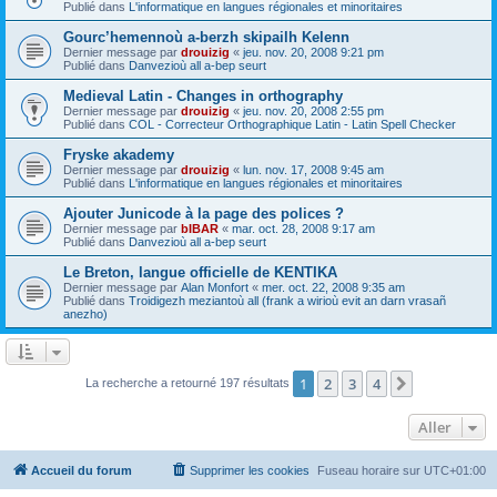
Publié dans
L'informatique en langues régionales et minoritaires
Gourc’hemennoù a-berzh skipailh Kelenn
Dernier message par
drouizig
«
jeu. nov. 20, 2008 9:21 pm
Publié dans
Danvezioù all a-bep seurt
Medieval Latin - Changes in orthography
Dernier message par
drouizig
«
jeu. nov. 20, 2008 2:55 pm
Publié dans
COL - Correcteur Orthographique Latin - Latin Spell Checker
Fryske akademy
Dernier message par
drouizig
«
lun. nov. 17, 2008 9:45 am
Publié dans
L'informatique en langues régionales et minoritaires
Ajouter Junicode à la page des polices ?
Dernier message par
bIBAR
«
mar. oct. 28, 2008 9:17 am
Publié dans
Danvezioù all a-bep seurt
Le Breton, langue officielle de KENTIKA
Dernier message par
Alan Monfort
«
mer. oct. 22, 2008 9:35 am
Publié dans
Troidigezh meziantoù all (frank a wirioù evit an darn vrasañ
anezho)
1
2
3
4
Suivant
La recherche a retourné 197 résultats
Aller
Accueil du forum
Supprimer les cookies
Fuseau horaire sur
UTC+01:00