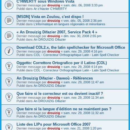
C’HWERTY sous Windows Vista
Dernier message par
drouizig
«
sam. déc. 06, 2008 3:33 pm
Publié dans
Ar c'hlavier C'HWERTY
[MSDN] Vista en Zoulou, c'est dispo !
Dernier message par
drouizig
«
ven. déc. 05, 2008 2:36 pm
Publié dans
L'informatique en langues régionales et minoritaires
« An Drouizig Difazier 2007, Service Pack 4 »
Dernier message par
drouizig
«
dim. nov. 30, 2008 2:55 pm
Publié dans
An DROUIZIG Difazier
Download COL2.x, the latin spellchecker for Microsoft Office
Dernier message par
drouizig
«
sam. nov. 29, 2008 4:16 pm
Publié dans
COL - Correcteur Orthographique Latin - Latin Spell Checker
Oggetto: Correttore Ortografico per il Latino (COL)
Dernier message par
drouizig
«
sam. nov. 29, 2008 4:14 pm
Publié dans
COL - Correcteur Orthographique Latin - Latin Spell Checker
An Drouizig Difazier - Daveoù - Références
Dernier message par
drouizig
«
sam. nov. 29, 2008 11:47 am
Publié dans
An DROUIZIG Difazier
Que faire si le correcteur est ou devient inactif ?
Dernier message par
drouizig
«
sam. nov. 29, 2008 11:34 am
Publié dans
An DROUIZIG Difazier
Que faire si la langue d'édition ne se maintient pas ?
Dernier message par
drouizig
«
sam. nov. 29, 2008 11:32 am
Publié dans
An DROUIZIG Difazier
Liste des LIPs pour Microsoft Office 2007
Dernier message par
drouizig
«
ven. nov. 21, 2008 1:20 pm