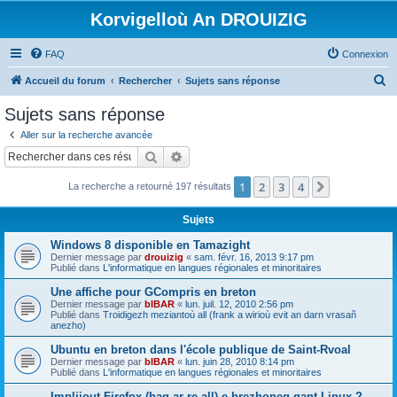
Korvigelloù An DROUIZIG
FAQ
Connexion
R
Accueil du forum
Rechercher
Sujets sans réponse
e
Sujets sans réponse
c
Aller sur la recherche avancée
h
Rechercher
Recherche avancée
e
1
2
3
4
Suivant
La recherche a retourné 197 résultats
r
c
Sujets
h
Windows 8 disponible en Tamazight
e
Dernier message par
drouizig
«
sam. févr. 16, 2013 9:17 pm
Publié dans
L'informatique en langues régionales et minoritaires
r
Une affiche pour GCompris en breton
Dernier message par
bIBAR
«
lun. juil. 12, 2010 2:56 pm
Publié dans
Troidigezh meziantoù all (frank a wirioù evit an darn vrasañ
anezho)
Ubuntu en breton dans l'école publique de Saint-Rvoal
Dernier message par
bIBAR
«
lun. juin 28, 2010 8:14 pm
Publié dans
L'informatique en langues régionales et minoritaires
Implijout Firefox (hag ar re all) e brezhoneg gant Linux ?