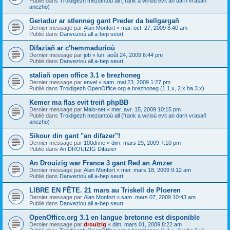
Publié dans
Troidigezh meziantoù all (frank a wirioù evit an darn vrasañ
anezho)
Geriadur ar stlenneg gant Preder da bellgargañ
Dernier message par
Alan Monfort
«
mar. oct. 27, 2009 8:40 am
Publié dans
Danvezioù all a-bep seurt
Difaziañ ar c'hemmadurioù
Dernier message par
job
«
lun. août 24, 2009 6:44 pm
Publié dans
Danvezioù all a-bep seurt
staliañ open office 3.1 e brezhoneg
Dernier message par
envel
«
sam. mai 23, 2009 1:27 pm
Publié dans
Troidigezh OpenOffice.org e brezhoneg (1.1.x, 2.x ha 3.x)
Kemer ma flas evit treiñ phpBB
Dernier message par
Malo-net
«
mer. avr. 15, 2009 10:15 pm
Publié dans
Troidigezh meziantoù all (frank a wirioù evit an darn vrasañ
anezho)
Sikour din gant "an difazer"!
Dernier message par
100drine
«
dim. mars 29, 2009 7:10 pm
Publié dans
An DROUIZIG Difazier
An Drouizig war France 3 gant Red an Amzer
Dernier message par
Alan Monfort
«
mer. mars 18, 2009 9:12 am
Publié dans
Danvezioù all a-bep seurt
LIBRE EN FÊTE. 21 mars au Triskell de Ploeren
Dernier message par
Alan Monfort
«
sam. mars 07, 2009 10:43 am
Publié dans
Danvezioù all a-bep seurt
OpenOffice.org 3.1 en langue bretonne est disponible
Dernier message par
drouizig
«
dim. mars 01, 2009 8:22 am