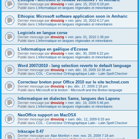
Dernier message par
drouizig
«
ven. janv. 15, 2010 6:18 pm
Publié dans
L'informatique en langues régionales et minoritaires
Ethiopia: Microsoft software application soon in Amharic
Dernier message par
drouizig
«
ven. janv. 15, 2010 6:17 pm
Publié dans
L'informatique en langues régionales et minoritaires
Logiciels en langue corse
Dernier message par
drouizig
«
ven. janv. 01, 2010 1:36 pm
Publié dans
L'informatique en langues régionales et minoritaires
L'informatique en gaélique d'Ecosse
Dernier message par
drouizig
«
mer. déc. 30, 2009 6:22 pm
Publié dans
L'informatique en langues régionales et minoritaires
Word 2007/2010 - lang selection reverts to default language
Dernier message par
drouizig
«
ven. déc. 18, 2009 10:38 am
Publié dans
COL - Correcteur Orthographique Latin - Latin Spell Checker
Correcteur breton pour Office 2010 sur le site technet.com
Dernier message par
drouizig
«
jeu. déc. 17, 2009 2:18 pm
Publié dans
Microsoft et le breton - Microsoft and the Breton language
Informatique en dialectes Same, langues des Lapons
Dernier message par
drouizig
«
mer. déc. 16, 2009 5:46 pm
Publié dans
L'informatique en langues régionales et minoritaires
NeoOffice support on MacOSX
Dernier message par
drouizig
«
sam. déc. 12, 2009 6:33 am
Publié dans
COL - Correcteur Orthographique Latin - Latin Spell Checker
Inkscape 0.47
Dernier message par
Alan Monfort
«
mer. nov. 25, 2009 7:18 am