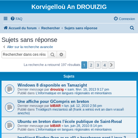
Korvigelloù An DROUIZIG
FAQ
Connexion
R
Accueil du forum
Rechercher
Sujets sans réponse
e
Sujets sans réponse
c
Aller sur la recherche avancée
h
Rechercher
Recherche avancée
e
1
2
3
4
Suivant
La recherche a retourné 197 résultats
r
c
Sujets
h
Windows 8 disponible en Tamazight
e
Dernier message par
drouizig
«
sam. févr. 16, 2013 9:17 pm
Publié dans
L'informatique en langues régionales et minoritaires
r
Une affiche pour GCompris en breton
Dernier message par
bIBAR
«
lun. juil. 12, 2010 2:56 pm
Publié dans
Troidigezh meziantoù all (frank a wirioù evit an darn vrasañ
anezho)
Ubuntu en breton dans l'école publique de Saint-Rvoal
Dernier message par
bIBAR
«
lun. juin 28, 2010 8:14 pm
Publié dans
L'informatique en langues régionales et minoritaires
Implijout Firefox (hag ar re all) e brezhoneg gant Linux ?