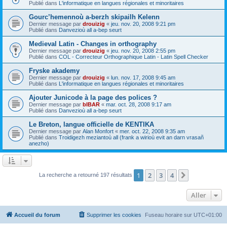
Publié dans
L'informatique en langues régionales et minoritaires
Gourc’hemennoù a-berzh skipailh Kelenn
Dernier message par
drouizig
«
jeu. nov. 20, 2008 9:21 pm
Publié dans
Danvezioù all a-bep seurt
Medieval Latin - Changes in orthography
Dernier message par
drouizig
«
jeu. nov. 20, 2008 2:55 pm
Publié dans
COL - Correcteur Orthographique Latin - Latin Spell Checker
Fryske akademy
Dernier message par
drouizig
«
lun. nov. 17, 2008 9:45 am
Publié dans
L'informatique en langues régionales et minoritaires
Ajouter Junicode à la page des polices ?
Dernier message par
bIBAR
«
mar. oct. 28, 2008 9:17 am
Publié dans
Danvezioù all a-bep seurt
Le Breton, langue officielle de KENTIKA
Dernier message par
Alan Monfort
«
mer. oct. 22, 2008 9:35 am
Publié dans
Troidigezh meziantoù all (frank a wirioù evit an darn vrasañ
anezho)
1
2
3
4
Suivant
La recherche a retourné 197 résultats
Aller
Accueil du forum
Supprimer les cookies
Fuseau horaire sur
UTC+01:00