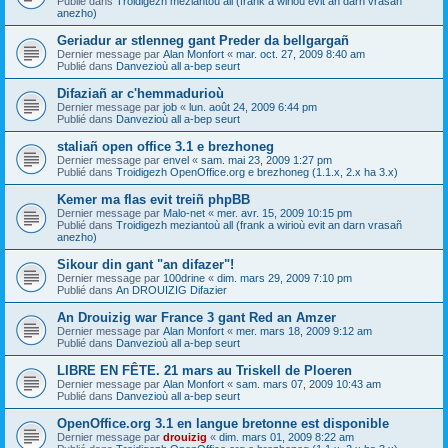
Publié dans
Troidigezh meziantoù all (frank a wirioù evit an darn vrasañ
anezho)
Geriadur ar stlenneg gant Preder da bellgargañ
Dernier message par
Alan Monfort
«
mar. oct. 27, 2009 8:40 am
Publié dans
Danvezioù all a-bep seurt
Difaziañ ar c'hemmadurioù
Dernier message par
job
«
lun. août 24, 2009 6:44 pm
Publié dans
Danvezioù all a-bep seurt
staliañ open office 3.1 e brezhoneg
Dernier message par
envel
«
sam. mai 23, 2009 1:27 pm
Publié dans
Troidigezh OpenOffice.org e brezhoneg (1.1.x, 2.x ha 3.x)
Kemer ma flas evit treiñ phpBB
Dernier message par
Malo-net
«
mer. avr. 15, 2009 10:15 pm
Publié dans
Troidigezh meziantoù all (frank a wirioù evit an darn vrasañ
anezho)
Sikour din gant "an difazer"!
Dernier message par
100drine
«
dim. mars 29, 2009 7:10 pm
Publié dans
An DROUIZIG Difazier
An Drouizig war France 3 gant Red an Amzer
Dernier message par
Alan Monfort
«
mer. mars 18, 2009 9:12 am
Publié dans
Danvezioù all a-bep seurt
LIBRE EN FÊTE. 21 mars au Triskell de Ploeren
Dernier message par
Alan Monfort
«
sam. mars 07, 2009 10:43 am
Publié dans
Danvezioù all a-bep seurt
OpenOffice.org 3.1 en langue bretonne est disponible
Dernier message par
drouizig
«
dim. mars 01, 2009 8:22 am