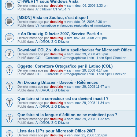
C’HWERTY sous Windows Vista
Dernier message par
drouizig
«
sam. déc. 06, 2008 3:33 pm
Publié dans
Ar c'hlavier C'HWERTY
[MSDN] Vista en Zoulou, c'est dispo !
Dernier message par
drouizig
«
ven. déc. 05, 2008 2:36 pm
Publié dans
L'informatique en langues régionales et minoritaires
« An Drouizig Difazier 2007, Service Pack 4 »
Dernier message par
drouizig
«
dim. nov. 30, 2008 2:55 pm
Publié dans
An DROUIZIG Difazier
Download COL2.x, the latin spellchecker for Microsoft Office
Dernier message par
drouizig
«
sam. nov. 29, 2008 4:16 pm
Publié dans
COL - Correcteur Orthographique Latin - Latin Spell Checker
Oggetto: Correttore Ortografico per il Latino (COL)
Dernier message par
drouizig
«
sam. nov. 29, 2008 4:14 pm
Publié dans
COL - Correcteur Orthographique Latin - Latin Spell Checker
An Drouizig Difazier - Daveoù - Références
Dernier message par
drouizig
«
sam. nov. 29, 2008 11:47 am
Publié dans
An DROUIZIG Difazier
Que faire si le correcteur est ou devient inactif ?
Dernier message par
drouizig
«
sam. nov. 29, 2008 11:34 am
Publié dans
An DROUIZIG Difazier
Que faire si la langue d'édition ne se maintient pas ?
Dernier message par
drouizig
«
sam. nov. 29, 2008 11:32 am
Publié dans
An DROUIZIG Difazier
Liste des LIPs pour Microsoft Office 2007
Dernier message par
drouizig
«
ven. nov. 21, 2008 1:20 pm