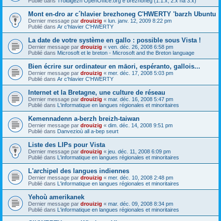
Publié dans
Troidigezh OpenOffice.org e brezhoneg (1.1.x, 2.x ha 3.x)
Mont en-dro ar c´hlavier brezhoneg C'HWERTY 'barzh Ubuntu
Dernier message par
drouizig
«
lun. janv. 12, 2009 8:22 pm
Publié dans
Ar c'hlavier C'HWERTY
La date de votre système en gallo : possible sous Vista !
Dernier message par
drouizig
«
ven. déc. 26, 2008 6:58 pm
Publié dans
Microsoft et le breton - Microsoft and the Breton language
Bien écrire sur ordinateur en māori, espéranto, gallois...
Dernier message par
drouizig
«
mer. déc. 17, 2008 5:03 pm
Publié dans
Ar c'hlavier C'HWERTY
Internet et la Bretagne, une culture de réseau
Dernier message par
drouizig
«
mar. déc. 16, 2008 5:47 pm
Publié dans
L'informatique en langues régionales et minoritaires
Kemennadenn a-berzh breizh-taiwan
Dernier message par
drouizig
«
dim. déc. 14, 2008 9:51 pm
Publié dans
Danvezioù all a-bep seurt
Liste des LIPs pour Vista
Dernier message par
drouizig
«
jeu. déc. 11, 2008 6:09 pm
Publié dans
L'informatique en langues régionales et minoritaires
L'archipel des langues indiennes
Dernier message par
drouizig
«
mer. déc. 10, 2008 2:48 pm
Publié dans
L'informatique en langues régionales et minoritaires
Yehoù amerikanek
Dernier message par
drouizig
«
mar. déc. 09, 2008 8:34 pm
Publié dans
L'informatique en langues régionales et minoritaires