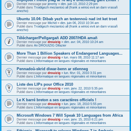
Dernier message par
jeremy
«
dim. juin 13, 2010 2:29 pm
Publié dans
Troidigezh meziantoù all (frank a wirioù evit an darn vrasañ
anezho)
Ubuntu 10.04: Dibab yezh an testennoù nad int ket troet
Dernier message par
Michel
«
dim. juin 06, 2010 10:34 am
Publié dans
Troidigezh meziantoù all (frank a wirioù evit an darn vrasañ
anezho)
Télécharger/Pellgargañ ADD 2007/HDA amañ
Dernier message par
drouizig
«
dim. avr. 04, 2010 10:24 am
Publié dans
An DROUIZIG Difazier
More Than 1 Billion Speakers of Endangered Languages...
Dernier message par
drouizig
«
lun. mars 08, 2010 11:17 am
Publié dans
L'informatique en langues régionales et minoritaires
Pennadoù-skrid diwar-benn ar stlenneg
Dernier message par
drouizig
«
lun. févr. 01, 2010 3:31 pm
Publié dans
L'informatique en langues régionales et minoritaires
Liste des LIPs pour Office 2010
Dernier message par
drouizig
«
ven. janv. 22, 2010 5:35 pm
Publié dans
L'informatique en langues régionales et minoritaires
Le K barré breton a ses caractères officiels !
Dernier message par
drouizig
«
lun. janv. 18, 2010 5:55 pm
Publié dans
L'informatique en langues régionales et minoritaires
Microsoft Windows 7 Will Speak 10 Languages from Africa
Dernier message par
drouizig
«
ven. janv. 15, 2010 6:21 pm
Publié dans
L'informatique en langues régionales et minoritaires
Ethiopia - Microsoft to release Windows 7 in Amharic