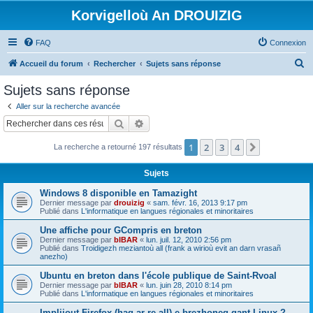
Korvigelloù An DROUIZIG
FAQ
Connexion
R
Accueil du forum
Rechercher
Sujets sans réponse
e
Sujets sans réponse
c
Aller sur la recherche avancée
h
Rechercher
Recherche avancée
e
1
2
3
4
Suivant
La recherche a retourné 197 résultats
r
c
Sujets
h
Windows 8 disponible en Tamazight
e
Dernier message par
drouizig
«
sam. févr. 16, 2013 9:17 pm
Publié dans
L'informatique en langues régionales et minoritaires
r
Une affiche pour GCompris en breton
Dernier message par
bIBAR
«
lun. juil. 12, 2010 2:56 pm
Publié dans
Troidigezh meziantoù all (frank a wirioù evit an darn vrasañ
anezho)
Ubuntu en breton dans l'école publique de Saint-Rvoal
Dernier message par
bIBAR
«
lun. juin 28, 2010 8:14 pm
Publié dans
L'informatique en langues régionales et minoritaires
Implijout Firefox (hag ar re all) e brezhoneg gant Linux ?