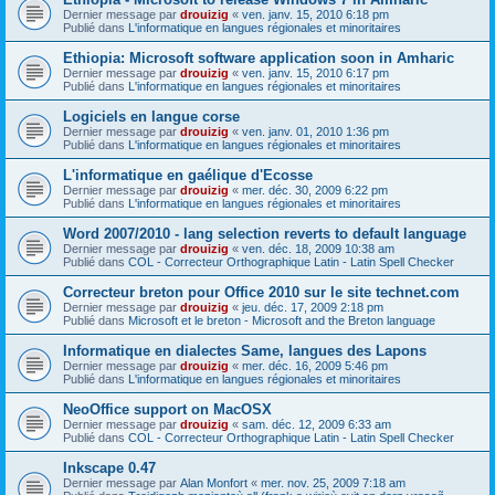
Dernier message par
drouizig
«
ven. janv. 15, 2010 6:18 pm
Publié dans
L'informatique en langues régionales et minoritaires
Ethiopia: Microsoft software application soon in Amharic
Dernier message par
drouizig
«
ven. janv. 15, 2010 6:17 pm
Publié dans
L'informatique en langues régionales et minoritaires
Logiciels en langue corse
Dernier message par
drouizig
«
ven. janv. 01, 2010 1:36 pm
Publié dans
L'informatique en langues régionales et minoritaires
L'informatique en gaélique d'Ecosse
Dernier message par
drouizig
«
mer. déc. 30, 2009 6:22 pm
Publié dans
L'informatique en langues régionales et minoritaires
Word 2007/2010 - lang selection reverts to default language
Dernier message par
drouizig
«
ven. déc. 18, 2009 10:38 am
Publié dans
COL - Correcteur Orthographique Latin - Latin Spell Checker
Correcteur breton pour Office 2010 sur le site technet.com
Dernier message par
drouizig
«
jeu. déc. 17, 2009 2:18 pm
Publié dans
Microsoft et le breton - Microsoft and the Breton language
Informatique en dialectes Same, langues des Lapons
Dernier message par
drouizig
«
mer. déc. 16, 2009 5:46 pm
Publié dans
L'informatique en langues régionales et minoritaires
NeoOffice support on MacOSX
Dernier message par
drouizig
«
sam. déc. 12, 2009 6:33 am
Publié dans
COL - Correcteur Orthographique Latin - Latin Spell Checker
Inkscape 0.47
Dernier message par
Alan Monfort
«
mer. nov. 25, 2009 7:18 am