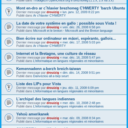
Publié dans
Troidigezh OpenOffice.org e brezhoneg (1.1.x, 2.x ha 3.x)
Mont en-dro ar c´hlavier brezhoneg C'HWERTY 'barzh Ubuntu
Dernier message par
drouizig
«
lun. janv. 12, 2009 8:22 pm
Publié dans
Ar c'hlavier C'HWERTY
La date de votre système en gallo : possible sous Vista !
Dernier message par
drouizig
«
ven. déc. 26, 2008 6:58 pm
Publié dans
Microsoft et le breton - Microsoft and the Breton language
Bien écrire sur ordinateur en māori, espéranto, gallois...
Dernier message par
drouizig
«
mer. déc. 17, 2008 5:03 pm
Publié dans
Ar c'hlavier C'HWERTY
Internet et la Bretagne, une culture de réseau
Dernier message par
drouizig
«
mar. déc. 16, 2008 5:47 pm
Publié dans
L'informatique en langues régionales et minoritaires
Kemennadenn a-berzh breizh-taiwan
Dernier message par
drouizig
«
dim. déc. 14, 2008 9:51 pm
Publié dans
Danvezioù all a-bep seurt
Liste des LIPs pour Vista
Dernier message par
drouizig
«
jeu. déc. 11, 2008 6:09 pm
Publié dans
L'informatique en langues régionales et minoritaires
L'archipel des langues indiennes
Dernier message par
drouizig
«
mer. déc. 10, 2008 2:48 pm
Publié dans
L'informatique en langues régionales et minoritaires
Yehoù amerikanek
Dernier message par
drouizig
«
mar. déc. 09, 2008 8:34 pm
Publié dans
L'informatique en langues régionales et minoritaires