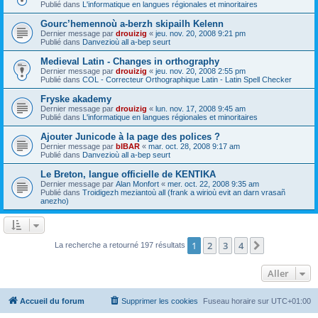
Publié dans
L'informatique en langues régionales et minoritaires
Gourc’hemennoù a-berzh skipailh Kelenn
Dernier message par
drouizig
«
jeu. nov. 20, 2008 9:21 pm
Publié dans
Danvezioù all a-bep seurt
Medieval Latin - Changes in orthography
Dernier message par
drouizig
«
jeu. nov. 20, 2008 2:55 pm
Publié dans
COL - Correcteur Orthographique Latin - Latin Spell Checker
Fryske akademy
Dernier message par
drouizig
«
lun. nov. 17, 2008 9:45 am
Publié dans
L'informatique en langues régionales et minoritaires
Ajouter Junicode à la page des polices ?
Dernier message par
bIBAR
«
mar. oct. 28, 2008 9:17 am
Publié dans
Danvezioù all a-bep seurt
Le Breton, langue officielle de KENTIKA
Dernier message par
Alan Monfort
«
mer. oct. 22, 2008 9:35 am
Publié dans
Troidigezh meziantoù all (frank a wirioù evit an darn vrasañ
anezho)
1
2
3
4
Suivant
La recherche a retourné 197 résultats
Aller
Accueil du forum
Supprimer les cookies
Fuseau horaire sur
UTC+01:00