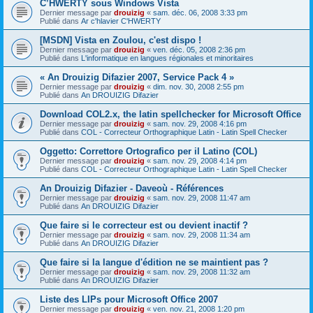
C’HWERTY sous Windows Vista
Dernier message par
drouizig
«
sam. déc. 06, 2008 3:33 pm
Publié dans
Ar c'hlavier C'HWERTY
[MSDN] Vista en Zoulou, c'est dispo !
Dernier message par
drouizig
«
ven. déc. 05, 2008 2:36 pm
Publié dans
L'informatique en langues régionales et minoritaires
« An Drouizig Difazier 2007, Service Pack 4 »
Dernier message par
drouizig
«
dim. nov. 30, 2008 2:55 pm
Publié dans
An DROUIZIG Difazier
Download COL2.x, the latin spellchecker for Microsoft Office
Dernier message par
drouizig
«
sam. nov. 29, 2008 4:16 pm
Publié dans
COL - Correcteur Orthographique Latin - Latin Spell Checker
Oggetto: Correttore Ortografico per il Latino (COL)
Dernier message par
drouizig
«
sam. nov. 29, 2008 4:14 pm
Publié dans
COL - Correcteur Orthographique Latin - Latin Spell Checker
An Drouizig Difazier - Daveoù - Références
Dernier message par
drouizig
«
sam. nov. 29, 2008 11:47 am
Publié dans
An DROUIZIG Difazier
Que faire si le correcteur est ou devient inactif ?
Dernier message par
drouizig
«
sam. nov. 29, 2008 11:34 am
Publié dans
An DROUIZIG Difazier
Que faire si la langue d'édition ne se maintient pas ?
Dernier message par
drouizig
«
sam. nov. 29, 2008 11:32 am
Publié dans
An DROUIZIG Difazier
Liste des LIPs pour Microsoft Office 2007
Dernier message par
drouizig
«
ven. nov. 21, 2008 1:20 pm