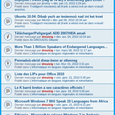
Dernier message par
jeremy
«
dim. juin 13, 2010 2:29 pm
Publié dans
Troidigezh meziantoù all (frank a wirioù evit an darn vrasañ
anezho)
Ubuntu 10.04: Dibab yezh an testennoù nad int ket troet
Dernier message par
Michel
«
dim. juin 06, 2010 10:34 am
Publié dans
Troidigezh meziantoù all (frank a wirioù evit an darn vrasañ
anezho)
Télécharger/Pellgargañ ADD 2007/HDA amañ
Dernier message par
drouizig
«
dim. avr. 04, 2010 10:24 am
Publié dans
An DROUIZIG Difazier
More Than 1 Billion Speakers of Endangered Languages...
Dernier message par
drouizig
«
lun. mars 08, 2010 11:17 am
Publié dans
L'informatique en langues régionales et minoritaires
Pennadoù-skrid diwar-benn ar stlenneg
Dernier message par
drouizig
«
lun. févr. 01, 2010 3:31 pm
Publié dans
L'informatique en langues régionales et minoritaires
Liste des LIPs pour Office 2010
Dernier message par
drouizig
«
ven. janv. 22, 2010 5:35 pm
Publié dans
L'informatique en langues régionales et minoritaires
Le K barré breton a ses caractères officiels !
Dernier message par
drouizig
«
lun. janv. 18, 2010 5:55 pm
Publié dans
L'informatique en langues régionales et minoritaires
Microsoft Windows 7 Will Speak 10 Languages from Africa
Dernier message par
drouizig
«
ven. janv. 15, 2010 6:21 pm
Publié dans
L'informatique en langues régionales et minoritaires
Ethiopia - Microsoft to release Windows 7 in Amharic