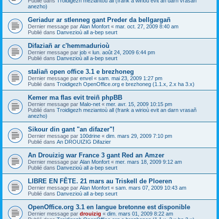
Publié dans
Troidigezh meziantoù all (frank a wirioù evit an darn vrasañ
anezho)
Geriadur ar stlenneg gant Preder da bellgargañ
Dernier message par
Alan Monfort
«
mar. oct. 27, 2009 8:40 am
Publié dans
Danvezioù all a-bep seurt
Difaziañ ar c'hemmadurioù
Dernier message par
job
«
lun. août 24, 2009 6:44 pm
Publié dans
Danvezioù all a-bep seurt
staliañ open office 3.1 e brezhoneg
Dernier message par
envel
«
sam. mai 23, 2009 1:27 pm
Publié dans
Troidigezh OpenOffice.org e brezhoneg (1.1.x, 2.x ha 3.x)
Kemer ma flas evit treiñ phpBB
Dernier message par
Malo-net
«
mer. avr. 15, 2009 10:15 pm
Publié dans
Troidigezh meziantoù all (frank a wirioù evit an darn vrasañ
anezho)
Sikour din gant "an difazer"!
Dernier message par
100drine
«
dim. mars 29, 2009 7:10 pm
Publié dans
An DROUIZIG Difazier
An Drouizig war France 3 gant Red an Amzer
Dernier message par
Alan Monfort
«
mer. mars 18, 2009 9:12 am
Publié dans
Danvezioù all a-bep seurt
LIBRE EN FÊTE. 21 mars au Triskell de Ploeren
Dernier message par
Alan Monfort
«
sam. mars 07, 2009 10:43 am
Publié dans
Danvezioù all a-bep seurt
OpenOffice.org 3.1 en langue bretonne est disponible
Dernier message par
drouizig
«
dim. mars 01, 2009 8:22 am