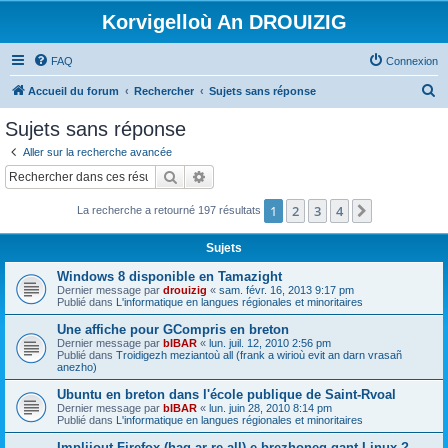
Korvigelloù An DROUIZIG
FAQ
Connexion
R
Accueil du forum
Rechercher
Sujets sans réponse
e
Sujets sans réponse
c
Aller sur la recherche avancée
h
Rechercher
Recherche avancée
e
1
2
3
4
Suivant
La recherche a retourné 197 résultats
r
c
Sujets
h
Windows 8 disponible en Tamazight
e
Dernier message par
drouizig
«
sam. févr. 16, 2013 9:17 pm
Publié dans
L'informatique en langues régionales et minoritaires
r
Une affiche pour GCompris en breton
Dernier message par
bIBAR
«
lun. juil. 12, 2010 2:56 pm
Publié dans
Troidigezh meziantoù all (frank a wirioù evit an darn vrasañ
anezho)
Ubuntu en breton dans l'école publique de Saint-Rvoal
Dernier message par
bIBAR
«
lun. juin 28, 2010 8:14 pm
Publié dans
L'informatique en langues régionales et minoritaires
Implijout Firefox (hag ar re all) e brezhoneg gant Linux ?