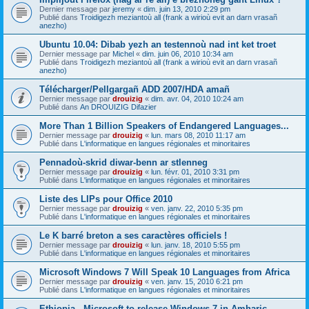
Dernier message par
jeremy
«
dim. juin 13, 2010 2:29 pm
Publié dans
Troidigezh meziantoù all (frank a wirioù evit an darn vrasañ
anezho)
Ubuntu 10.04: Dibab yezh an testennoù nad int ket troet
Dernier message par
Michel
«
dim. juin 06, 2010 10:34 am
Publié dans
Troidigezh meziantoù all (frank a wirioù evit an darn vrasañ
anezho)
Télécharger/Pellgargañ ADD 2007/HDA amañ
Dernier message par
drouizig
«
dim. avr. 04, 2010 10:24 am
Publié dans
An DROUIZIG Difazier
More Than 1 Billion Speakers of Endangered Languages...
Dernier message par
drouizig
«
lun. mars 08, 2010 11:17 am
Publié dans
L'informatique en langues régionales et minoritaires
Pennadoù-skrid diwar-benn ar stlenneg
Dernier message par
drouizig
«
lun. févr. 01, 2010 3:31 pm
Publié dans
L'informatique en langues régionales et minoritaires
Liste des LIPs pour Office 2010
Dernier message par
drouizig
«
ven. janv. 22, 2010 5:35 pm
Publié dans
L'informatique en langues régionales et minoritaires
Le K barré breton a ses caractères officiels !
Dernier message par
drouizig
«
lun. janv. 18, 2010 5:55 pm
Publié dans
L'informatique en langues régionales et minoritaires
Microsoft Windows 7 Will Speak 10 Languages from Africa
Dernier message par
drouizig
«
ven. janv. 15, 2010 6:21 pm
Publié dans
L'informatique en langues régionales et minoritaires
Ethiopia - Microsoft to release Windows 7 in Amharic