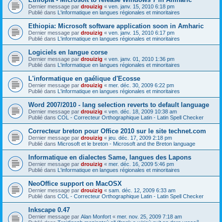
Dernier message par
drouizig
«
ven. janv. 15, 2010 6:18 pm
Publié dans
L'informatique en langues régionales et minoritaires
Ethiopia: Microsoft software application soon in Amharic
Dernier message par
drouizig
«
ven. janv. 15, 2010 6:17 pm
Publié dans
L'informatique en langues régionales et minoritaires
Logiciels en langue corse
Dernier message par
drouizig
«
ven. janv. 01, 2010 1:36 pm
Publié dans
L'informatique en langues régionales et minoritaires
L'informatique en gaélique d'Ecosse
Dernier message par
drouizig
«
mer. déc. 30, 2009 6:22 pm
Publié dans
L'informatique en langues régionales et minoritaires
Word 2007/2010 - lang selection reverts to default language
Dernier message par
drouizig
«
ven. déc. 18, 2009 10:38 am
Publié dans
COL - Correcteur Orthographique Latin - Latin Spell Checker
Correcteur breton pour Office 2010 sur le site technet.com
Dernier message par
drouizig
«
jeu. déc. 17, 2009 2:18 pm
Publié dans
Microsoft et le breton - Microsoft and the Breton language
Informatique en dialectes Same, langues des Lapons
Dernier message par
drouizig
«
mer. déc. 16, 2009 5:46 pm
Publié dans
L'informatique en langues régionales et minoritaires
NeoOffice support on MacOSX
Dernier message par
drouizig
«
sam. déc. 12, 2009 6:33 am
Publié dans
COL - Correcteur Orthographique Latin - Latin Spell Checker
Inkscape 0.47
Dernier message par
Alan Monfort
«
mer. nov. 25, 2009 7:18 am