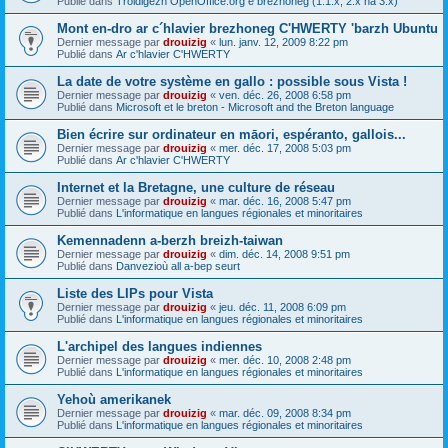
Publié dans
Troidigezh OpenOffice.org e brezhoneg (1.1.x, 2.x ha 3.x)
Mont en-dro ar c´hlavier brezhoneg C'HWERTY 'barzh Ubuntu
Dernier message par
drouizig
«
lun. janv. 12, 2009 8:22 pm
Publié dans
Ar c'hlavier C'HWERTY
La date de votre système en gallo : possible sous Vista !
Dernier message par
drouizig
«
ven. déc. 26, 2008 6:58 pm
Publié dans
Microsoft et le breton - Microsoft and the Breton language
Bien écrire sur ordinateur en māori, espéranto, gallois...
Dernier message par
drouizig
«
mer. déc. 17, 2008 5:03 pm
Publié dans
Ar c'hlavier C'HWERTY
Internet et la Bretagne, une culture de réseau
Dernier message par
drouizig
«
mar. déc. 16, 2008 5:47 pm
Publié dans
L'informatique en langues régionales et minoritaires
Kemennadenn a-berzh breizh-taiwan
Dernier message par
drouizig
«
dim. déc. 14, 2008 9:51 pm
Publié dans
Danvezioù all a-bep seurt
Liste des LIPs pour Vista
Dernier message par
drouizig
«
jeu. déc. 11, 2008 6:09 pm
Publié dans
L'informatique en langues régionales et minoritaires
L'archipel des langues indiennes
Dernier message par
drouizig
«
mer. déc. 10, 2008 2:48 pm
Publié dans
L'informatique en langues régionales et minoritaires
Yehoù amerikanek
Dernier message par
drouizig
«
mar. déc. 09, 2008 8:34 pm
Publié dans
L'informatique en langues régionales et minoritaires