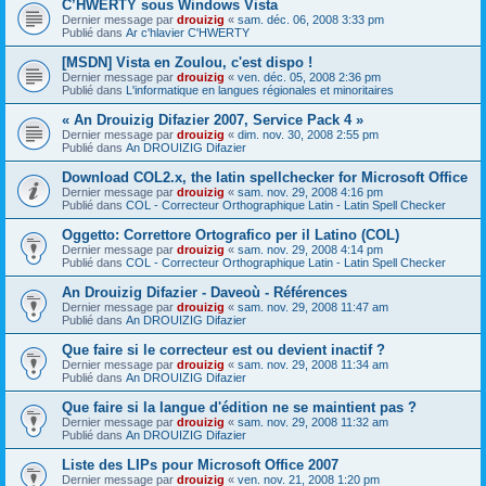
C’HWERTY sous Windows Vista
Dernier message par
drouizig
«
sam. déc. 06, 2008 3:33 pm
Publié dans
Ar c'hlavier C'HWERTY
[MSDN] Vista en Zoulou, c'est dispo !
Dernier message par
drouizig
«
ven. déc. 05, 2008 2:36 pm
Publié dans
L'informatique en langues régionales et minoritaires
« An Drouizig Difazier 2007, Service Pack 4 »
Dernier message par
drouizig
«
dim. nov. 30, 2008 2:55 pm
Publié dans
An DROUIZIG Difazier
Download COL2.x, the latin spellchecker for Microsoft Office
Dernier message par
drouizig
«
sam. nov. 29, 2008 4:16 pm
Publié dans
COL - Correcteur Orthographique Latin - Latin Spell Checker
Oggetto: Correttore Ortografico per il Latino (COL)
Dernier message par
drouizig
«
sam. nov. 29, 2008 4:14 pm
Publié dans
COL - Correcteur Orthographique Latin - Latin Spell Checker
An Drouizig Difazier - Daveoù - Références
Dernier message par
drouizig
«
sam. nov. 29, 2008 11:47 am
Publié dans
An DROUIZIG Difazier
Que faire si le correcteur est ou devient inactif ?
Dernier message par
drouizig
«
sam. nov. 29, 2008 11:34 am
Publié dans
An DROUIZIG Difazier
Que faire si la langue d'édition ne se maintient pas ?
Dernier message par
drouizig
«
sam. nov. 29, 2008 11:32 am
Publié dans
An DROUIZIG Difazier
Liste des LIPs pour Microsoft Office 2007
Dernier message par
drouizig
«
ven. nov. 21, 2008 1:20 pm