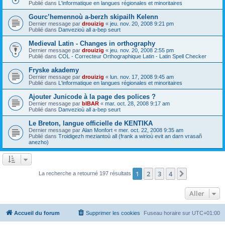
Publié dans
L'informatique en langues régionales et minoritaires
Gourc’hemennoù a-berzh skipailh Kelenn
Dernier message par
drouizig
«
jeu. nov. 20, 2008 9:21 pm
Publié dans
Danvezioù all a-bep seurt
Medieval Latin - Changes in orthography
Dernier message par
drouizig
«
jeu. nov. 20, 2008 2:55 pm
Publié dans
COL - Correcteur Orthographique Latin - Latin Spell Checker
Fryske akademy
Dernier message par
drouizig
«
lun. nov. 17, 2008 9:45 am
Publié dans
L'informatique en langues régionales et minoritaires
Ajouter Junicode à la page des polices ?
Dernier message par
bIBAR
«
mar. oct. 28, 2008 9:17 am
Publié dans
Danvezioù all a-bep seurt
Le Breton, langue officielle de KENTIKA
Dernier message par
Alan Monfort
«
mer. oct. 22, 2008 9:35 am
Publié dans
Troidigezh meziantoù all (frank a wirioù evit an darn vrasañ
anezho)
1
2
3
4
Suivant
La recherche a retourné 197 résultats
Aller
Accueil du forum
Supprimer les cookies
Fuseau horaire sur
UTC+01:00