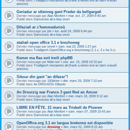
Publié dans
Troidigezh meziantoù all (frank a wirioù evit an darn vrasañ
anezho)
Geriadur ar stlenneg gant Preder da bellgargañ
Dernier message par
Alan Monfort
«
mar. oct. 27, 2009 8:40 am
Publié dans
Danvezioù all a-bep seurt
Difaziañ ar c'hemmadurioù
Dernier message par
job
«
lun. août 24, 2009 6:44 pm
Publié dans
Danvezioù all a-bep seurt
staliañ open office 3.1 e brezhoneg
Dernier message par
envel
«
sam. mai 23, 2009 1:27 pm
Publié dans
Troidigezh OpenOffice.org e brezhoneg (1.1.x, 2.x ha 3.x)
Kemer ma flas evit treiñ phpBB
Dernier message par
Malo-net
«
mer. avr. 15, 2009 10:15 pm
Publié dans
Troidigezh meziantoù all (frank a wirioù evit an darn vrasañ
anezho)
Sikour din gant "an difazer"!
Dernier message par
100drine
«
dim. mars 29, 2009 7:10 pm
Publié dans
An DROUIZIG Difazier
An Drouizig war France 3 gant Red an Amzer
Dernier message par
Alan Monfort
«
mer. mars 18, 2009 9:12 am
Publié dans
Danvezioù all a-bep seurt
LIBRE EN FÊTE. 21 mars au Triskell de Ploeren
Dernier message par
Alan Monfort
«
sam. mars 07, 2009 10:43 am
Publié dans
Danvezioù all a-bep seurt
OpenOffice.org 3.1 en langue bretonne est disponible
Dernier message par
drouizig
«
dim. mars 01, 2009 8:22 am