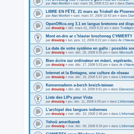
par
Alan Monfort
»
mer. mars 18, 2009 9:12 am
» dans
Danve
LIBRE EN FÊTE. 21 mars au Triskell de Ploeren
par
Alan Monfort
»
sam. mars 07, 2009 10:43 am
» dans
Dan
OpenOffice.org 3.1 en langue bretonne est disp
par
drouizig
»
dim. mars 01, 2009 8:22 am
» dans
Troidigez
Mont en-dro ar c´hlavier brezhoneg C'HWERTY 
par
drouizig
»
lun. janv. 12, 2009 8:22 pm
» dans
Ar c'hlav
La date de votre système en gallo : possible sou
par
drouizig
»
ven. déc. 26, 2008 6:58 pm
» dans
Microsoft 
Bien écrire sur ordinateur en māori, espéranto, g
par
drouizig
»
mer. déc. 17, 2008 5:03 pm
» dans
Ar c'hlav
Internet et la Bretagne, une culture de réseau
par
drouizig
»
mar. déc. 16, 2008 5:47 pm
» dans
L'informat
Kemennadenn a-berzh breizh-taiwan
par
drouizig
»
dim. déc. 14, 2008 9:51 pm
» dans
Danvezioù 
Liste des LIPs pour Vista
par
drouizig
»
jeu. déc. 11, 2008 6:09 pm
» dans
L'informati
L'archipel des langues indiennes
par
drouizig
»
mer. déc. 10, 2008 2:48 pm
» dans
L'informat
Yehoù amerikanek
par
drouizig
»
mar. déc. 09, 2008 8:34 pm
» dans
L'informat