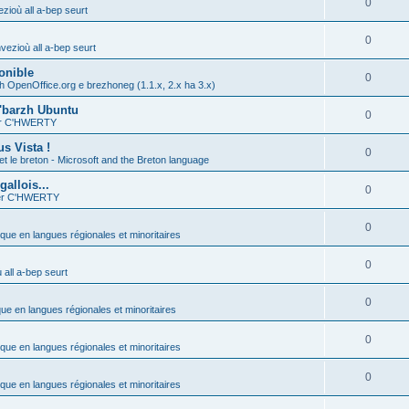
0
zioù all a-bep seurt
0
vezioù all a-bep seurt
onible
0
h OpenOffice.org e brezhoneg (1.1.x, 2.x ha 3.x)
'barzh Ubuntu
0
ier C'HWERTY
s Vista !
0
et le breton - Microsoft and the Breton language
allois...
0
ier C'HWERTY
0
ique en langues régionales et minoritaires
0
all a-bep seurt
0
que en langues régionales et minoritaires
0
ique en langues régionales et minoritaires
0
ique en langues régionales et minoritaires