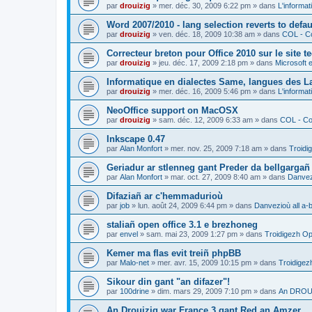
par
drouizig
»
mer. déc. 30, 2009 6:22 pm
» dans
L'informat
Word 2007/2010 - lang selection reverts to defa
par
drouizig
»
ven. déc. 18, 2009 10:38 am
» dans
COL - Co
Correcteur breton pour Office 2010 sur le site 
par
drouizig
»
jeu. déc. 17, 2009 2:18 pm
» dans
Microsoft e
Informatique en dialectes Same, langues des 
par
drouizig
»
mer. déc. 16, 2009 5:46 pm
» dans
L'informat
NeoOffice support on MacOSX
par
drouizig
»
sam. déc. 12, 2009 6:33 am
» dans
COL - Cor
Inkscape 0.47
par
Alan Monfort
»
mer. nov. 25, 2009 7:18 am
» dans
Troidi
Geriadur ar stlenneg gant Preder da bellgargañ
par
Alan Monfort
»
mar. oct. 27, 2009 8:40 am
» dans
Danvezi
Difaziañ ar c'hemmadurioù
par
job
»
lun. août 24, 2009 6:44 pm
» dans
Danvezioù all a-
staliañ open office 3.1 e brezhoneg
par
envel
»
sam. mai 23, 2009 1:27 pm
» dans
Troidigezh Op
Kemer ma flas evit treiñ phpBB
par
Malo-net
»
mer. avr. 15, 2009 10:15 pm
» dans
Troidigez
Sikour din gant "an difazer"!
par
100drine
»
dim. mars 29, 2009 7:10 pm
» dans
An DROUI
An Drouizig war France 3 gant Red an Amzer