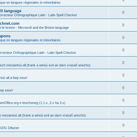
0
ique en langues régionales et minoritaires
ult language
0
rrecteur Orthographique Latin - Latin Spell Checker
technet.com
0
t le breton - Microsoft and the Breton language
Lapons
0
ique en langues régionales et minoritaires
0
recteur Orthographique Latin - Latin Spell Checker
0
gezh meziantoù all (frank a wirioù evit an darn vrasañ anezho)
0
où all a-bep seurt
0
bep seurt
0
enOffice.org e brezhoneg (1.1.x, 2.x ha 3.x)
0
h meziantoù all (frank a wirioù evit an darn vrasañ anezho)
0
ZIG Difazier