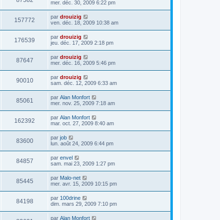
87582
mer. déc. 30, 2009 6:22 pm
par
drouizig
157772
ven. déc. 18, 2009 10:38 am
par
drouizig
176539
jeu. déc. 17, 2009 2:18 pm
par
drouizig
87647
mer. déc. 16, 2009 5:46 pm
par
drouizig
90010
sam. déc. 12, 2009 6:33 am
par
Alan Monfort
85061
mer. nov. 25, 2009 7:18 am
par
Alan Monfort
162392
mar. oct. 27, 2009 8:40 am
par
job
83600
lun. août 24, 2009 6:44 pm
par
envel
84857
sam. mai 23, 2009 1:27 pm
par
Malo-net
85445
mer. avr. 15, 2009 10:15 pm
par
100drine
84198
dim. mars 29, 2009 7:10 pm
par
Alan Monfort