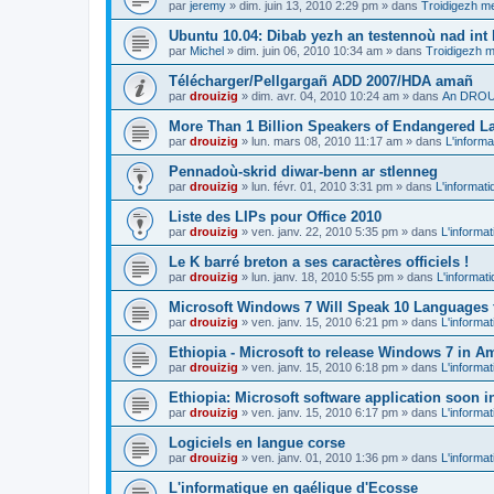
par
jeremy
»
dim. juin 13, 2010 2:29 pm
» dans
Troidigezh me
Ubuntu 10.04: Dibab yezh an testennoù nad int k
par
Michel
»
dim. juin 06, 2010 10:34 am
» dans
Troidigezh m
Télécharger/Pellgargañ ADD 2007/HDA amañ
par
drouizig
»
dim. avr. 04, 2010 10:24 am
» dans
An DROUI
More Than 1 Billion Speakers of Endangered L
par
drouizig
»
lun. mars 08, 2010 11:17 am
» dans
L'informa
Pennadoù-skrid diwar-benn ar stlenneg
par
drouizig
»
lun. févr. 01, 2010 3:31 pm
» dans
L'informati
Liste des LIPs pour Office 2010
par
drouizig
»
ven. janv. 22, 2010 5:35 pm
» dans
L'informat
Le K barré breton a ses caractères officiels !
par
drouizig
»
lun. janv. 18, 2010 5:55 pm
» dans
L'informat
Microsoft Windows 7 Will Speak 10 Languages 
par
drouizig
»
ven. janv. 15, 2010 6:21 pm
» dans
L'informat
Ethiopia - Microsoft to release Windows 7 in A
par
drouizig
»
ven. janv. 15, 2010 6:18 pm
» dans
L'informat
Ethiopia: Microsoft software application soon 
par
drouizig
»
ven. janv. 15, 2010 6:17 pm
» dans
L'informat
Logiciels en langue corse
par
drouizig
»
ven. janv. 01, 2010 1:36 pm
» dans
L'informat
L'informatique en gaélique d'Ecosse