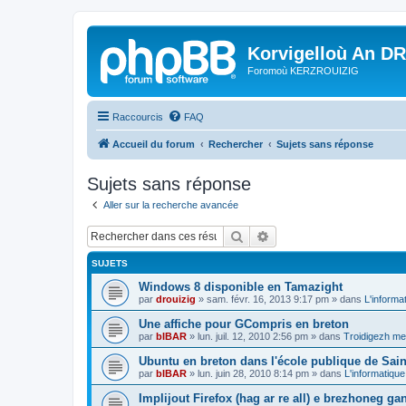
Korvigelloù An D
Foromoù KERZROUIZIG
Raccourcis
FAQ
Accueil du forum
Rechercher
Sujets sans réponse
Sujets sans réponse
Aller sur la recherche avancée
Rechercher
Recherche avancée
SUJETS
Windows 8 disponible en Tamazight
par
drouizig
»
sam. févr. 16, 2013 9:17 pm
» dans
L'informa
Une affiche pour GCompris en breton
par
bIBAR
»
lun. juil. 12, 2010 2:56 pm
» dans
Troidigezh mez
Ubuntu en breton dans l'école publique de Sain
par
bIBAR
»
lun. juin 28, 2010 8:14 pm
» dans
L'informatique
Implijout Firefox (hag ar re all) e brezhoneg ga