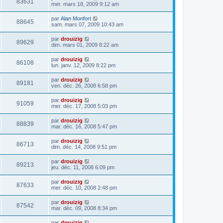
83631
mer. mars 18, 2009 9:12 am
par
Alan Monfort
88645
sam. mars 07, 2009 10:43 am
par
drouizig
89629
dim. mars 01, 2009 8:22 am
par
drouizig
86108
lun. janv. 12, 2009 8:22 pm
par
drouizig
89181
ven. déc. 26, 2008 6:58 pm
par
drouizig
91059
mer. déc. 17, 2008 5:03 pm
par
drouizig
88839
mar. déc. 16, 2008 5:47 pm
par
drouizig
86713
dim. déc. 14, 2008 9:51 pm
par
drouizig
89213
jeu. déc. 11, 2008 6:09 pm
par
drouizig
87633
mer. déc. 10, 2008 2:48 pm
par
drouizig
87542
mar. déc. 09, 2008 8:34 pm
par
drouizig