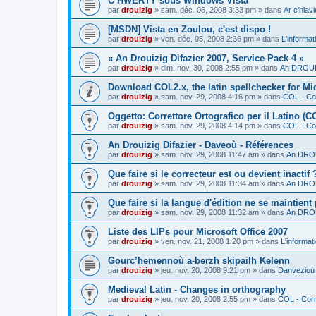
C’HWERTY sous Windows Vista
par
drouizig
»
sam. déc. 06, 2008 3:33 pm
» dans
Ar c'hla
[MSDN] Vista en Zoulou, c'est dispo !
par
drouizig
»
ven. déc. 05, 2008 2:36 pm
» dans
L'informat
« An Drouizig Difazier 2007, Service Pack 4 »
par
drouizig
»
dim. nov. 30, 2008 2:55 pm
» dans
An DROUIZ
Download COL2.x, the latin spellchecker for Mic
par
drouizig
»
sam. nov. 29, 2008 4:16 pm
» dans
COL - Cor
Oggetto: Correttore Ortografico per il Latino (C
par
drouizig
»
sam. nov. 29, 2008 4:14 pm
» dans
COL - Cor
An Drouizig Difazier - Daveoù - Références
par
drouizig
»
sam. nov. 29, 2008 11:47 am
» dans
An DROU
Que faire si le correcteur est ou devient inactif 
par
drouizig
»
sam. nov. 29, 2008 11:34 am
» dans
An DROU
Que faire si la langue d'édition ne se maintient
par
drouizig
»
sam. nov. 29, 2008 11:32 am
» dans
An DROU
Liste des LIPs pour Microsoft Office 2007
par
drouizig
»
ven. nov. 21, 2008 1:20 pm
» dans
L'informat
Gourc’hemennoù a-berzh skipailh Kelenn
par
drouizig
»
jeu. nov. 20, 2008 9:21 pm
» dans
Danvezioù 
Medieval Latin - Changes in orthography
par
drouizig
»
jeu. nov. 20, 2008 2:55 pm
» dans
COL - Corr