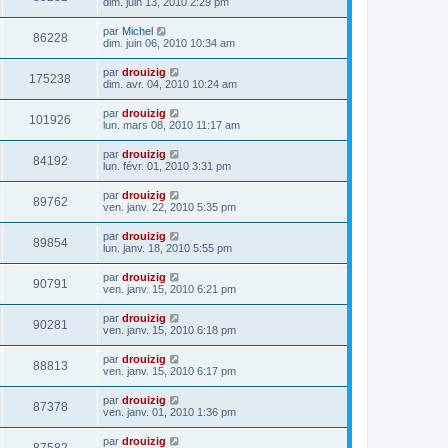
dim. juin 13, 2010 2:29 pm
par
Michel
86228
dim. juin 06, 2010 10:34 am
par
drouizig
175238
dim. avr. 04, 2010 10:24 am
par
drouizig
101926
lun. mars 08, 2010 11:17 am
par
drouizig
84192
lun. févr. 01, 2010 3:31 pm
par
drouizig
89762
ven. janv. 22, 2010 5:35 pm
par
drouizig
89854
lun. janv. 18, 2010 5:55 pm
par
drouizig
90791
ven. janv. 15, 2010 6:21 pm
par
drouizig
90281
ven. janv. 15, 2010 6:18 pm
par
drouizig
88813
ven. janv. 15, 2010 6:17 pm
par
drouizig
87378
ven. janv. 01, 2010 1:36 pm
par
drouizig