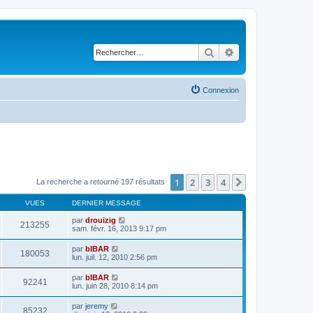
Rechercher
Recherche avancé
Connexion
1
2
3
4
Suivant
La recherche a retourné 197 résultats
VUES
DERNIER MESSAGE
par
drouizig
213255
sam. févr. 16, 2013 9:17 pm
par
bIBAR
180053
lun. juil. 12, 2010 2:56 pm
par
bIBAR
92241
lun. juin 28, 2010 8:14 pm
par
jeremy
85232