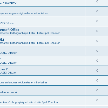
0
vier C'HWERTY
0
ique en langues régionales et minoritaires
0
IG Difazier
rosoft Office
0
recteur Orthographique Latin - Latin Spell Checker
OL)
0
recteur Orthographique Latin - Latin Spell Checker
0
IZIG Difazier
?
0
IZIG Difazier
 pas ?
0
IZIG Difazier
0
ique en langues régionales et minoritaires
0
all a-bep seurt
0
ecteur Orthographique Latin - Latin Spell Checker