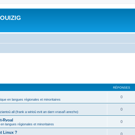
ROUIZIG
RÉPONSES
0
tique en langues régionales et minoritaires
0
iantoù all (frank a wirioù evit an darn vrasañ anezho)
t-Rvoal
0
 en langues régionales et minoritaires
nt Linux ?
0