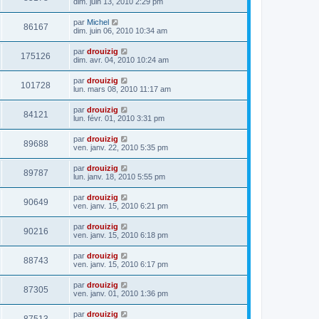
dim. juin 13, 2010 2:29 pm
par
Michel
86167
dim. juin 06, 2010 10:34 am
par
drouizig
175126
dim. avr. 04, 2010 10:24 am
par
drouizig
101728
lun. mars 08, 2010 11:17 am
par
drouizig
84121
lun. févr. 01, 2010 3:31 pm
par
drouizig
89688
ven. janv. 22, 2010 5:35 pm
par
drouizig
89787
lun. janv. 18, 2010 5:55 pm
par
drouizig
90649
ven. janv. 15, 2010 6:21 pm
par
drouizig
90216
ven. janv. 15, 2010 6:18 pm
par
drouizig
88743
ven. janv. 15, 2010 6:17 pm
par
drouizig
87305
ven. janv. 01, 2010 1:36 pm
par
drouizig