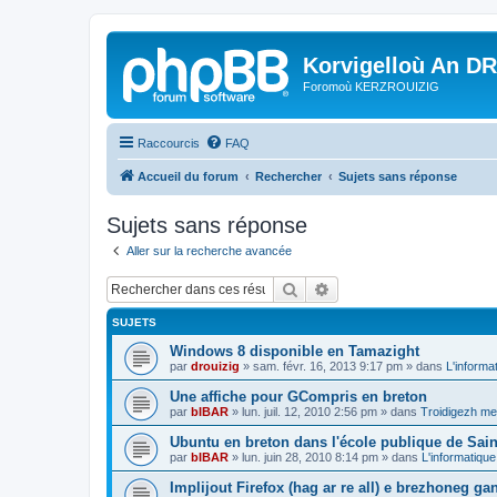
Korvigelloù An D
Foromoù KERZROUIZIG
Raccourcis
FAQ
Accueil du forum
Rechercher
Sujets sans réponse
Sujets sans réponse
Aller sur la recherche avancée
Rechercher
Recherche avancée
SUJETS
Windows 8 disponible en Tamazight
par
drouizig
»
sam. févr. 16, 2013 9:17 pm
» dans
L'informa
Une affiche pour GCompris en breton
par
bIBAR
»
lun. juil. 12, 2010 2:56 pm
» dans
Troidigezh mez
Ubuntu en breton dans l'école publique de Sain
par
bIBAR
»
lun. juin 28, 2010 8:14 pm
» dans
L'informatique
Implijout Firefox (hag ar re all) e brezhoneg ga