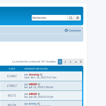
Rechercher
Recherche avancé
Connexion
1
2
3
4
Suivant
La recherche a retourné 197 résultats
VUES
DERNIER MESSAGE
par
drouizig
213087
sam. févr. 16, 2013 9:17 pm
par
bIBAR
179917
lun. juil. 12, 2010 2:56 pm
par
bIBAR
92171
lun. juin 28, 2010 8:14 pm
par
jeremy
85178