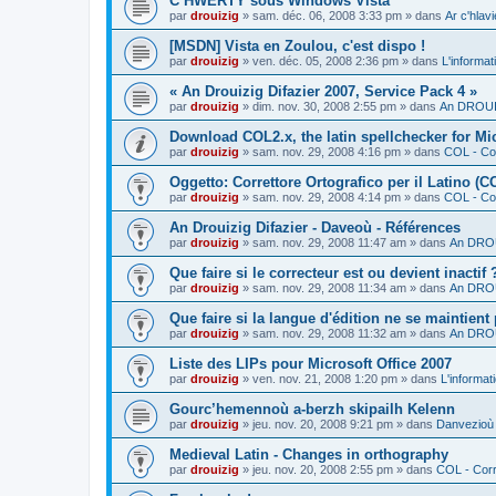
C’HWERTY sous Windows Vista
par
drouizig
»
sam. déc. 06, 2008 3:33 pm
» dans
Ar c'hla
[MSDN] Vista en Zoulou, c'est dispo !
par
drouizig
»
ven. déc. 05, 2008 2:36 pm
» dans
L'informat
« An Drouizig Difazier 2007, Service Pack 4 »
par
drouizig
»
dim. nov. 30, 2008 2:55 pm
» dans
An DROUIZ
Download COL2.x, the latin spellchecker for Mic
par
drouizig
»
sam. nov. 29, 2008 4:16 pm
» dans
COL - Cor
Oggetto: Correttore Ortografico per il Latino (C
par
drouizig
»
sam. nov. 29, 2008 4:14 pm
» dans
COL - Cor
An Drouizig Difazier - Daveoù - Références
par
drouizig
»
sam. nov. 29, 2008 11:47 am
» dans
An DROU
Que faire si le correcteur est ou devient inactif 
par
drouizig
»
sam. nov. 29, 2008 11:34 am
» dans
An DROU
Que faire si la langue d'édition ne se maintient
par
drouizig
»
sam. nov. 29, 2008 11:32 am
» dans
An DROU
Liste des LIPs pour Microsoft Office 2007
par
drouizig
»
ven. nov. 21, 2008 1:20 pm
» dans
L'informat
Gourc’hemennoù a-berzh skipailh Kelenn
par
drouizig
»
jeu. nov. 20, 2008 9:21 pm
» dans
Danvezioù 
Medieval Latin - Changes in orthography
par
drouizig
»
jeu. nov. 20, 2008 2:55 pm
» dans
COL - Corr