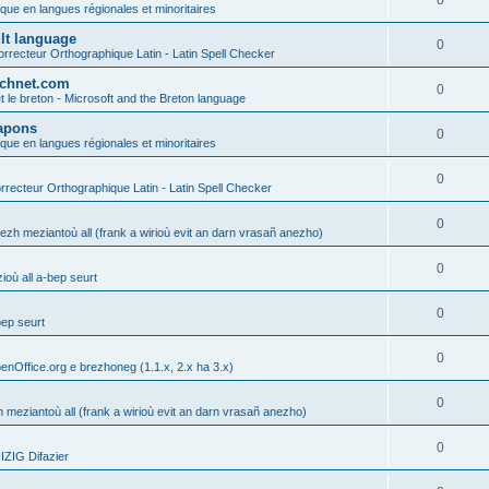
0
ique en langues régionales et minoritaires
ult language
0
rrecteur Orthographique Latin - Latin Spell Checker
technet.com
0
t le breton - Microsoft and the Breton language
Lapons
0
ique en langues régionales et minoritaires
0
recteur Orthographique Latin - Latin Spell Checker
0
gezh meziantoù all (frank a wirioù evit an darn vrasañ anezho)
0
où all a-bep seurt
0
bep seurt
0
enOffice.org e brezhoneg (1.1.x, 2.x ha 3.x)
0
h meziantoù all (frank a wirioù evit an darn vrasañ anezho)
0
ZIG Difazier