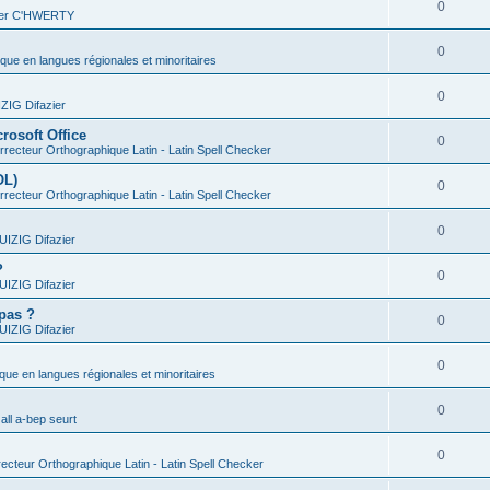
0
vier C'HWERTY
0
ique en langues régionales et minoritaires
0
IG Difazier
rosoft Office
0
recteur Orthographique Latin - Latin Spell Checker
OL)
0
recteur Orthographique Latin - Latin Spell Checker
0
IZIG Difazier
?
0
IZIG Difazier
 pas ?
0
IZIG Difazier
0
ique en langues régionales et minoritaires
0
all a-bep seurt
0
ecteur Orthographique Latin - Latin Spell Checker