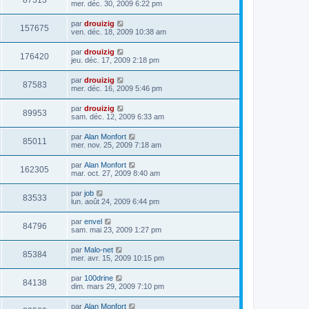
87513
mer. déc. 30, 2009 6:22 pm
par
drouizig
157675
ven. déc. 18, 2009 10:38 am
par
drouizig
176420
jeu. déc. 17, 2009 2:18 pm
par
drouizig
87583
mer. déc. 16, 2009 5:46 pm
par
drouizig
89953
sam. déc. 12, 2009 6:33 am
par
Alan Monfort
85011
mer. nov. 25, 2009 7:18 am
par
Alan Monfort
162305
mar. oct. 27, 2009 8:40 am
par
job
83533
lun. août 24, 2009 6:44 pm
par
envel
84796
sam. mai 23, 2009 1:27 pm
par
Malo-net
85384
mer. avr. 15, 2009 10:15 pm
par
100drine
84138
dim. mars 29, 2009 7:10 pm
par
Alan Monfort