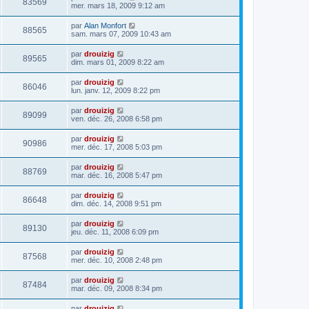
83569
mer. mars 18, 2009 9:12 am
par
Alan Monfort
88565
sam. mars 07, 2009 10:43 am
par
drouizig
89565
dim. mars 01, 2009 8:22 am
par
drouizig
86046
lun. janv. 12, 2009 8:22 pm
par
drouizig
89099
ven. déc. 26, 2008 6:58 pm
par
drouizig
90986
mer. déc. 17, 2008 5:03 pm
par
drouizig
88769
mar. déc. 16, 2008 5:47 pm
par
drouizig
86648
dim. déc. 14, 2008 9:51 pm
par
drouizig
89130
jeu. déc. 11, 2008 6:09 pm
par
drouizig
87568
mer. déc. 10, 2008 2:48 pm
par
drouizig
87484
mar. déc. 09, 2008 8:34 pm
par
drouizig