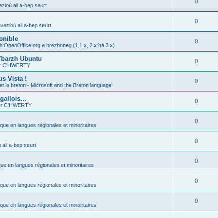
0
zioù all a-bep seurt
0
vezioù all a-bep seurt
onible
0
h OpenOffice.org e brezhoneg (1.1.x, 2.x ha 3.x)
'barzh Ubuntu
0
ier C'HWERTY
s Vista !
0
et le breton - Microsoft and the Breton language
allois...
0
ier C'HWERTY
0
ique en langues régionales et minoritaires
0
all a-bep seurt
0
que en langues régionales et minoritaires
0
ique en langues régionales et minoritaires
0
ique en langues régionales et minoritaires