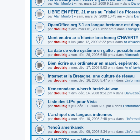
par
Alan Monfort
»
mer. mars 18, 2009 9:12 am
» dans
Danve
LIBRE EN FÊTE. 21 mars au Triskell de Ploeren
par
Alan Monfort
»
sam. mars 07, 2009 10:43 am
» dans
Dan
OpenOffice.org 3.1 en langue bretonne est disp
par
drouizig
»
dim. mars 01, 2009 8:22 am
» dans
Troidigez
Mont en-dro ar c´hlavier brezhoneg C'HWERTY 
par
drouizig
»
lun. janv. 12, 2009 8:22 pm
» dans
Ar c'hlav
La date de votre système en gallo : possible sou
par
drouizig
»
ven. déc. 26, 2008 6:58 pm
» dans
Microsoft 
Bien écrire sur ordinateur en māori, espéranto, g
par
drouizig
»
mer. déc. 17, 2008 5:03 pm
» dans
Ar c'hlav
Internet et la Bretagne, une culture de réseau
par
drouizig
»
mar. déc. 16, 2008 5:47 pm
» dans
L'informat
Kemennadenn a-berzh breizh-taiwan
par
drouizig
»
dim. déc. 14, 2008 9:51 pm
» dans
Danvezioù 
Liste des LIPs pour Vista
par
drouizig
»
jeu. déc. 11, 2008 6:09 pm
» dans
L'informati
L'archipel des langues indiennes
par
drouizig
»
mer. déc. 10, 2008 2:48 pm
» dans
L'informat
Yehoù amerikanek
par
drouizig
»
mar. déc. 09, 2008 8:34 pm
» dans
L'informat