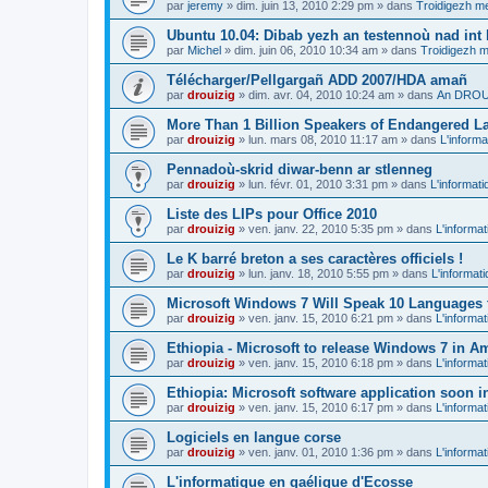
par
jeremy
»
dim. juin 13, 2010 2:29 pm
» dans
Troidigezh me
Ubuntu 10.04: Dibab yezh an testennoù nad int k
par
Michel
»
dim. juin 06, 2010 10:34 am
» dans
Troidigezh m
Télécharger/Pellgargañ ADD 2007/HDA amañ
par
drouizig
»
dim. avr. 04, 2010 10:24 am
» dans
An DROUI
More Than 1 Billion Speakers of Endangered L
par
drouizig
»
lun. mars 08, 2010 11:17 am
» dans
L'informa
Pennadoù-skrid diwar-benn ar stlenneg
par
drouizig
»
lun. févr. 01, 2010 3:31 pm
» dans
L'informati
Liste des LIPs pour Office 2010
par
drouizig
»
ven. janv. 22, 2010 5:35 pm
» dans
L'informat
Le K barré breton a ses caractères officiels !
par
drouizig
»
lun. janv. 18, 2010 5:55 pm
» dans
L'informat
Microsoft Windows 7 Will Speak 10 Languages 
par
drouizig
»
ven. janv. 15, 2010 6:21 pm
» dans
L'informat
Ethiopia - Microsoft to release Windows 7 in A
par
drouizig
»
ven. janv. 15, 2010 6:18 pm
» dans
L'informat
Ethiopia: Microsoft software application soon 
par
drouizig
»
ven. janv. 15, 2010 6:17 pm
» dans
L'informat
Logiciels en langue corse
par
drouizig
»
ven. janv. 01, 2010 1:36 pm
» dans
L'informat
L'informatique en gaélique d'Ecosse