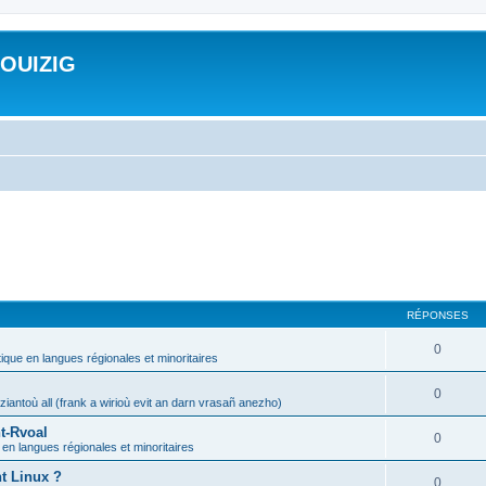
ROUIZIG
RÉPONSES
0
tique en langues régionales et minoritaires
0
iantoù all (frank a wirioù evit an darn vrasañ anezho)
t-Rvoal
0
 en langues régionales et minoritaires
nt Linux ?
0