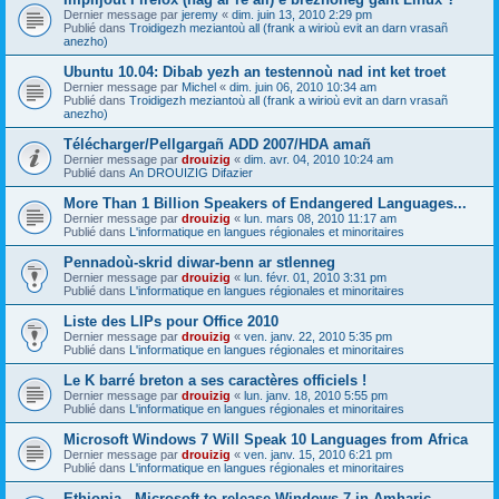
Dernier message par
jeremy
«
dim. juin 13, 2010 2:29 pm
Publié dans
Troidigezh meziantoù all (frank a wirioù evit an darn vrasañ
anezho)
Ubuntu 10.04: Dibab yezh an testennoù nad int ket troet
Dernier message par
Michel
«
dim. juin 06, 2010 10:34 am
Publié dans
Troidigezh meziantoù all (frank a wirioù evit an darn vrasañ
anezho)
Télécharger/Pellgargañ ADD 2007/HDA amañ
Dernier message par
drouizig
«
dim. avr. 04, 2010 10:24 am
Publié dans
An DROUIZIG Difazier
More Than 1 Billion Speakers of Endangered Languages...
Dernier message par
drouizig
«
lun. mars 08, 2010 11:17 am
Publié dans
L'informatique en langues régionales et minoritaires
Pennadoù-skrid diwar-benn ar stlenneg
Dernier message par
drouizig
«
lun. févr. 01, 2010 3:31 pm
Publié dans
L'informatique en langues régionales et minoritaires
Liste des LIPs pour Office 2010
Dernier message par
drouizig
«
ven. janv. 22, 2010 5:35 pm
Publié dans
L'informatique en langues régionales et minoritaires
Le K barré breton a ses caractères officiels !
Dernier message par
drouizig
«
lun. janv. 18, 2010 5:55 pm
Publié dans
L'informatique en langues régionales et minoritaires
Microsoft Windows 7 Will Speak 10 Languages from Africa
Dernier message par
drouizig
«
ven. janv. 15, 2010 6:21 pm
Publié dans
L'informatique en langues régionales et minoritaires
Ethiopia - Microsoft to release Windows 7 in Amharic