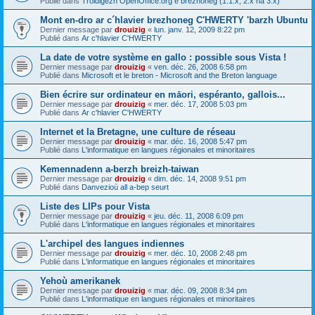
Publié dans
Troidigezh OpenOffice.org e brezhoneg (1.1.x, 2.x ha 3.x)
Mont en-dro ar c´hlavier brezhoneg C'HWERTY 'barzh Ubuntu
Dernier message par
drouizig
«
lun. janv. 12, 2009 8:22 pm
Publié dans
Ar c'hlavier C'HWERTY
La date de votre système en gallo : possible sous Vista !
Dernier message par
drouizig
«
ven. déc. 26, 2008 6:58 pm
Publié dans
Microsoft et le breton - Microsoft and the Breton language
Bien écrire sur ordinateur en māori, espéranto, gallois...
Dernier message par
drouizig
«
mer. déc. 17, 2008 5:03 pm
Publié dans
Ar c'hlavier C'HWERTY
Internet et la Bretagne, une culture de réseau
Dernier message par
drouizig
«
mar. déc. 16, 2008 5:47 pm
Publié dans
L'informatique en langues régionales et minoritaires
Kemennadenn a-berzh breizh-taiwan
Dernier message par
drouizig
«
dim. déc. 14, 2008 9:51 pm
Publié dans
Danvezioù all a-bep seurt
Liste des LIPs pour Vista
Dernier message par
drouizig
«
jeu. déc. 11, 2008 6:09 pm
Publié dans
L'informatique en langues régionales et minoritaires
L'archipel des langues indiennes
Dernier message par
drouizig
«
mer. déc. 10, 2008 2:48 pm
Publié dans
L'informatique en langues régionales et minoritaires
Yehoù amerikanek
Dernier message par
drouizig
«
mar. déc. 09, 2008 8:34 pm
Publié dans
L'informatique en langues régionales et minoritaires