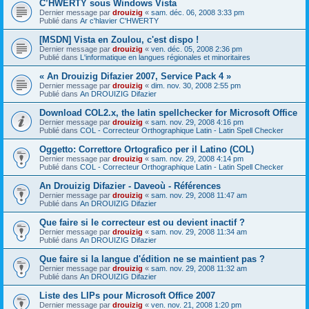
C’HWERTY sous Windows Vista
Dernier message par
drouizig
«
sam. déc. 06, 2008 3:33 pm
Publié dans
Ar c'hlavier C'HWERTY
[MSDN] Vista en Zoulou, c'est dispo !
Dernier message par
drouizig
«
ven. déc. 05, 2008 2:36 pm
Publié dans
L'informatique en langues régionales et minoritaires
« An Drouizig Difazier 2007, Service Pack 4 »
Dernier message par
drouizig
«
dim. nov. 30, 2008 2:55 pm
Publié dans
An DROUIZIG Difazier
Download COL2.x, the latin spellchecker for Microsoft Office
Dernier message par
drouizig
«
sam. nov. 29, 2008 4:16 pm
Publié dans
COL - Correcteur Orthographique Latin - Latin Spell Checker
Oggetto: Correttore Ortografico per il Latino (COL)
Dernier message par
drouizig
«
sam. nov. 29, 2008 4:14 pm
Publié dans
COL - Correcteur Orthographique Latin - Latin Spell Checker
An Drouizig Difazier - Daveoù - Références
Dernier message par
drouizig
«
sam. nov. 29, 2008 11:47 am
Publié dans
An DROUIZIG Difazier
Que faire si le correcteur est ou devient inactif ?
Dernier message par
drouizig
«
sam. nov. 29, 2008 11:34 am
Publié dans
An DROUIZIG Difazier
Que faire si la langue d'édition ne se maintient pas ?
Dernier message par
drouizig
«
sam. nov. 29, 2008 11:32 am
Publié dans
An DROUIZIG Difazier
Liste des LIPs pour Microsoft Office 2007
Dernier message par
drouizig
«
ven. nov. 21, 2008 1:20 pm