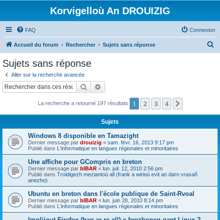
Korvigelloù An DROUIZIG
FAQ
Connexion
R
Accueil du forum
Rechercher
Sujets sans réponse
e
Sujets sans réponse
c
Aller sur la recherche avancée
h
Rechercher
Recherche avancée
e
1
2
3
4
Suivant
La recherche a retourné 197 résultats
r
c
Sujets
h
Windows 8 disponible en Tamazight
e
Dernier message par
drouizig
«
sam. févr. 16, 2013 9:17 pm
Publié dans
L'informatique en langues régionales et minoritaires
r
Une affiche pour GCompris en breton
Dernier message par
bIBAR
«
lun. juil. 12, 2010 2:56 pm
Publié dans
Troidigezh meziantoù all (frank a wirioù evit an darn vrasañ
anezho)
Ubuntu en breton dans l'école publique de Saint-Rvoal
Dernier message par
bIBAR
«
lun. juin 28, 2010 8:14 pm
Publié dans
L'informatique en langues régionales et minoritaires
Implijout Firefox (hag ar re all) e brezhoneg gant Linux ?