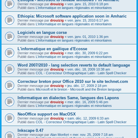
Dernier message par
drouizig
«
ven. janv. 15, 2010 6:18 pm
Publié dans
L'informatique en langues régionales et minoritaires
Ethiopia: Microsoft software application soon in Amharic
Dernier message par
drouizig
«
ven. janv. 15, 2010 6:17 pm
Publié dans
L'informatique en langues régionales et minoritaires
Logiciels en langue corse
Dernier message par
drouizig
«
ven. janv. 01, 2010 1:36 pm
Publié dans
L'informatique en langues régionales et minoritaires
L'informatique en gaélique d'Ecosse
Dernier message par
drouizig
«
mer. déc. 30, 2009 6:22 pm
Publié dans
L'informatique en langues régionales et minoritaires
Word 2007/2010 - lang selection reverts to default language
Dernier message par
drouizig
«
ven. déc. 18, 2009 10:38 am
Publié dans
COL - Correcteur Orthographique Latin - Latin Spell Checker
Correcteur breton pour Office 2010 sur le site technet.com
Dernier message par
drouizig
«
jeu. déc. 17, 2009 2:18 pm
Publié dans
Microsoft et le breton - Microsoft and the Breton language
Informatique en dialectes Same, langues des Lapons
Dernier message par
drouizig
«
mer. déc. 16, 2009 5:46 pm
Publié dans
L'informatique en langues régionales et minoritaires
NeoOffice support on MacOSX
Dernier message par
drouizig
«
sam. déc. 12, 2009 6:33 am
Publié dans
COL - Correcteur Orthographique Latin - Latin Spell Checker
Inkscape 0.47
Dernier message par
Alan Monfort
«
mer. nov. 25, 2009 7:18 am