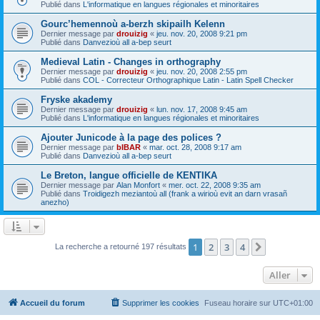
Publié dans
L'informatique en langues régionales et minoritaires
Gourc’hemennoù a-berzh skipailh Kelenn
Dernier message par
drouizig
«
jeu. nov. 20, 2008 9:21 pm
Publié dans
Danvezioù all a-bep seurt
Medieval Latin - Changes in orthography
Dernier message par
drouizig
«
jeu. nov. 20, 2008 2:55 pm
Publié dans
COL - Correcteur Orthographique Latin - Latin Spell Checker
Fryske akademy
Dernier message par
drouizig
«
lun. nov. 17, 2008 9:45 am
Publié dans
L'informatique en langues régionales et minoritaires
Ajouter Junicode à la page des polices ?
Dernier message par
bIBAR
«
mar. oct. 28, 2008 9:17 am
Publié dans
Danvezioù all a-bep seurt
Le Breton, langue officielle de KENTIKA
Dernier message par
Alan Monfort
«
mer. oct. 22, 2008 9:35 am
Publié dans
Troidigezh meziantoù all (frank a wirioù evit an darn vrasañ
anezho)
1
2
3
4
Suivant
La recherche a retourné 197 résultats
Aller
Accueil du forum
Supprimer les cookies
Fuseau horaire sur
UTC+01:00