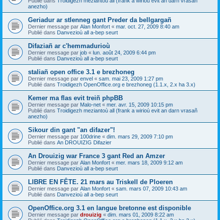
Publié dans
Troidigezh meziantoù all (frank a wirioù evit an darn vrasañ
anezho)
Geriadur ar stlenneg gant Preder da bellgargañ
Dernier message par
Alan Monfort
«
mar. oct. 27, 2009 8:40 am
Publié dans
Danvezioù all a-bep seurt
Difaziañ ar c'hemmadurioù
Dernier message par
job
«
lun. août 24, 2009 6:44 pm
Publié dans
Danvezioù all a-bep seurt
staliañ open office 3.1 e brezhoneg
Dernier message par
envel
«
sam. mai 23, 2009 1:27 pm
Publié dans
Troidigezh OpenOffice.org e brezhoneg (1.1.x, 2.x ha 3.x)
Kemer ma flas evit treiñ phpBB
Dernier message par
Malo-net
«
mer. avr. 15, 2009 10:15 pm
Publié dans
Troidigezh meziantoù all (frank a wirioù evit an darn vrasañ
anezho)
Sikour din gant "an difazer"!
Dernier message par
100drine
«
dim. mars 29, 2009 7:10 pm
Publié dans
An DROUIZIG Difazier
An Drouizig war France 3 gant Red an Amzer
Dernier message par
Alan Monfort
«
mer. mars 18, 2009 9:12 am
Publié dans
Danvezioù all a-bep seurt
LIBRE EN FÊTE. 21 mars au Triskell de Ploeren
Dernier message par
Alan Monfort
«
sam. mars 07, 2009 10:43 am
Publié dans
Danvezioù all a-bep seurt
OpenOffice.org 3.1 en langue bretonne est disponible
Dernier message par
drouizig
«
dim. mars 01, 2009 8:22 am