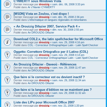
C’HWERTY sous Windows Vista
Dernier message par
drouizig
«
sam. déc. 06, 2008 3:33 pm
Publié dans
Ar c'hlavier C'HWERTY
[MSDN] Vista en Zoulou, c'est dispo !
Dernier message par
drouizig
«
ven. déc. 05, 2008 2:36 pm
Publié dans
L'informatique en langues régionales et minoritaires
« An Drouizig Difazier 2007, Service Pack 4 »
Dernier message par
drouizig
«
dim. nov. 30, 2008 2:55 pm
Publié dans
An DROUIZIG Difazier
Download COL2.x, the latin spellchecker for Microsoft Office
Dernier message par
drouizig
«
sam. nov. 29, 2008 4:16 pm
Publié dans
COL - Correcteur Orthographique Latin - Latin Spell Checker
Oggetto: Correttore Ortografico per il Latino (COL)
Dernier message par
drouizig
«
sam. nov. 29, 2008 4:14 pm
Publié dans
COL - Correcteur Orthographique Latin - Latin Spell Checker
An Drouizig Difazier - Daveoù - Références
Dernier message par
drouizig
«
sam. nov. 29, 2008 11:47 am
Publié dans
An DROUIZIG Difazier
Que faire si le correcteur est ou devient inactif ?
Dernier message par
drouizig
«
sam. nov. 29, 2008 11:34 am
Publié dans
An DROUIZIG Difazier
Que faire si la langue d'édition ne se maintient pas ?
Dernier message par
drouizig
«
sam. nov. 29, 2008 11:32 am
Publié dans
An DROUIZIG Difazier
Liste des LIPs pour Microsoft Office 2007
Dernier message par
drouizig
«
ven. nov. 21, 2008 1:20 pm