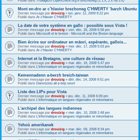
Publié dans
Troidigezh OpenOffice.org e brezhoneg (1.1.x, 2.x ha 3.x)
Mont en-dro ar c´hlavier brezhoneg C'HWERTY 'barzh Ubuntu
Dernier message par
drouizig
«
lun. janv. 12, 2009 8:22 pm
Publié dans
Ar c'hlavier C'HWERTY
La date de votre système en gallo : possible sous Vista !
Dernier message par
drouizig
«
ven. déc. 26, 2008 6:58 pm
Publié dans
Microsoft et le breton - Microsoft and the Breton language
Bien écrire sur ordinateur en māori, espéranto, gallois...
Dernier message par
drouizig
«
mer. déc. 17, 2008 5:03 pm
Publié dans
Ar c'hlavier C'HWERTY
Internet et la Bretagne, une culture de réseau
Dernier message par
drouizig
«
mar. déc. 16, 2008 5:47 pm
Publié dans
L'informatique en langues régionales et minoritaires
Kemennadenn a-berzh breizh-taiwan
Dernier message par
drouizig
«
dim. déc. 14, 2008 9:51 pm
Publié dans
Danvezioù all a-bep seurt
Liste des LIPs pour Vista
Dernier message par
drouizig
«
jeu. déc. 11, 2008 6:09 pm
Publié dans
L'informatique en langues régionales et minoritaires
L'archipel des langues indiennes
Dernier message par
drouizig
«
mer. déc. 10, 2008 2:48 pm
Publié dans
L'informatique en langues régionales et minoritaires
Yehoù amerikanek
Dernier message par
drouizig
«
mar. déc. 09, 2008 8:34 pm
Publié dans
L'informatique en langues régionales et minoritaires