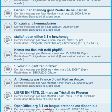
Publié dans
Troidigezh meziantoù all (frank a wirioù evit an darn vrasañ
anezho)
Geriadur ar stlenneg gant Preder da bellgargañ
Dernier message par
Alan Monfort
«
mar. oct. 27, 2009 8:40 am
Publié dans
Danvezioù all a-bep seurt
Difaziañ ar c'hemmadurioù
Dernier message par
job
«
lun. août 24, 2009 6:44 pm
Publié dans
Danvezioù all a-bep seurt
staliañ open office 3.1 e brezhoneg
Dernier message par
envel
«
sam. mai 23, 2009 1:27 pm
Publié dans
Troidigezh OpenOffice.org e brezhoneg (1.1.x, 2.x ha 3.x)
Kemer ma flas evit treiñ phpBB
Dernier message par
Malo-net
«
mer. avr. 15, 2009 10:15 pm
Publié dans
Troidigezh meziantoù all (frank a wirioù evit an darn vrasañ
anezho)
Sikour din gant "an difazer"!
Dernier message par
100drine
«
dim. mars 29, 2009 7:10 pm
Publié dans
An DROUIZIG Difazier
An Drouizig war France 3 gant Red an Amzer
Dernier message par
Alan Monfort
«
mer. mars 18, 2009 9:12 am
Publié dans
Danvezioù all a-bep seurt
LIBRE EN FÊTE. 21 mars au Triskell de Ploeren
Dernier message par
Alan Monfort
«
sam. mars 07, 2009 10:43 am
Publié dans
Danvezioù all a-bep seurt
OpenOffice.org 3.1 en langue bretonne est disponible
Dernier message par
drouizig
«
dim. mars 01, 2009 8:22 am