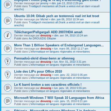
Dernier message par
jeremy
«
dim. juin 13, 2010 2:29 pm
Publié dans
Troidigezh meziantoù all (frank a wirioù evit an darn vrasañ
anezho)
Ubuntu 10.04: Dibab yezh an testennoù nad int ket troet
Dernier message par
Michel
«
dim. juin 06, 2010 10:34 am
Publié dans
Troidigezh meziantoù all (frank a wirioù evit an darn vrasañ
anezho)
Télécharger/Pellgargañ ADD 2007/HDA amañ
Dernier message par
drouizig
«
dim. avr. 04, 2010 10:24 am
Publié dans
An DROUIZIG Difazier
More Than 1 Billion Speakers of Endangered Languages...
Dernier message par
drouizig
«
lun. mars 08, 2010 11:17 am
Publié dans
L'informatique en langues régionales et minoritaires
Pennadoù-skrid diwar-benn ar stlenneg
Dernier message par
drouizig
«
lun. févr. 01, 2010 3:31 pm
Publié dans
L'informatique en langues régionales et minoritaires
Liste des LIPs pour Office 2010
Dernier message par
drouizig
«
ven. janv. 22, 2010 5:35 pm
Publié dans
L'informatique en langues régionales et minoritaires
Le K barré breton a ses caractères officiels !
Dernier message par
drouizig
«
lun. janv. 18, 2010 5:55 pm
Publié dans
L'informatique en langues régionales et minoritaires
Microsoft Windows 7 Will Speak 10 Languages from Africa
Dernier message par
drouizig
«
ven. janv. 15, 2010 6:21 pm
Publié dans
L'informatique en langues régionales et minoritaires
Ethiopia - Microsoft to release Windows 7 in Amharic