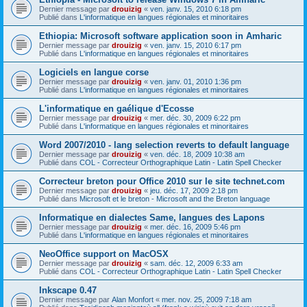
Dernier message par
drouizig
«
ven. janv. 15, 2010 6:18 pm
Publié dans
L'informatique en langues régionales et minoritaires
Ethiopia: Microsoft software application soon in Amharic
Dernier message par
drouizig
«
ven. janv. 15, 2010 6:17 pm
Publié dans
L'informatique en langues régionales et minoritaires
Logiciels en langue corse
Dernier message par
drouizig
«
ven. janv. 01, 2010 1:36 pm
Publié dans
L'informatique en langues régionales et minoritaires
L'informatique en gaélique d'Ecosse
Dernier message par
drouizig
«
mer. déc. 30, 2009 6:22 pm
Publié dans
L'informatique en langues régionales et minoritaires
Word 2007/2010 - lang selection reverts to default language
Dernier message par
drouizig
«
ven. déc. 18, 2009 10:38 am
Publié dans
COL - Correcteur Orthographique Latin - Latin Spell Checker
Correcteur breton pour Office 2010 sur le site technet.com
Dernier message par
drouizig
«
jeu. déc. 17, 2009 2:18 pm
Publié dans
Microsoft et le breton - Microsoft and the Breton language
Informatique en dialectes Same, langues des Lapons
Dernier message par
drouizig
«
mer. déc. 16, 2009 5:46 pm
Publié dans
L'informatique en langues régionales et minoritaires
NeoOffice support on MacOSX
Dernier message par
drouizig
«
sam. déc. 12, 2009 6:33 am
Publié dans
COL - Correcteur Orthographique Latin - Latin Spell Checker
Inkscape 0.47
Dernier message par
Alan Monfort
«
mer. nov. 25, 2009 7:18 am