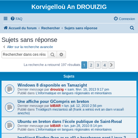
Korvigelloù An DROUIZIG
FAQ
Connexion
R
Accueil du forum
Rechercher
Sujets sans réponse
e
Sujets sans réponse
c
Aller sur la recherche avancée
h
Rechercher
Recherche avancée
e
1
2
3
4
Suivant
La recherche a retourné 197 résultats
r
c
Sujets
h
Windows 8 disponible en Tamazight
e
Dernier message par
drouizig
«
sam. févr. 16, 2013 9:17 pm
Publié dans
L'informatique en langues régionales et minoritaires
r
Une affiche pour GCompris en breton
Dernier message par
bIBAR
«
lun. juil. 12, 2010 2:56 pm
Publié dans
Troidigezh meziantoù all (frank a wirioù evit an darn vrasañ
anezho)
Ubuntu en breton dans l'école publique de Saint-Rvoal
Dernier message par
bIBAR
«
lun. juin 28, 2010 8:14 pm
Publié dans
L'informatique en langues régionales et minoritaires
Implijout Firefox (hag ar re all) e brezhoneg gant Linux ?