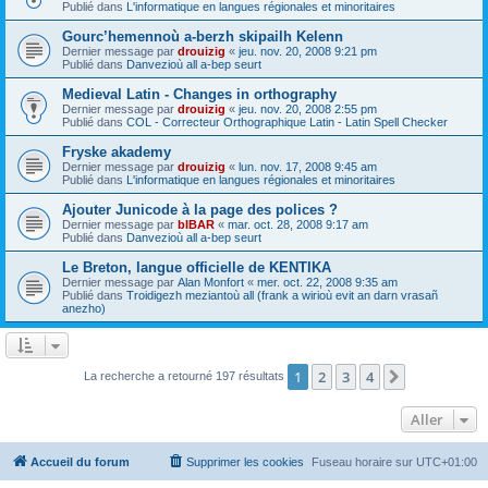
Publié dans
L'informatique en langues régionales et minoritaires
Gourc’hemennoù a-berzh skipailh Kelenn
Dernier message par
drouizig
«
jeu. nov. 20, 2008 9:21 pm
Publié dans
Danvezioù all a-bep seurt
Medieval Latin - Changes in orthography
Dernier message par
drouizig
«
jeu. nov. 20, 2008 2:55 pm
Publié dans
COL - Correcteur Orthographique Latin - Latin Spell Checker
Fryske akademy
Dernier message par
drouizig
«
lun. nov. 17, 2008 9:45 am
Publié dans
L'informatique en langues régionales et minoritaires
Ajouter Junicode à la page des polices ?
Dernier message par
bIBAR
«
mar. oct. 28, 2008 9:17 am
Publié dans
Danvezioù all a-bep seurt
Le Breton, langue officielle de KENTIKA
Dernier message par
Alan Monfort
«
mer. oct. 22, 2008 9:35 am
Publié dans
Troidigezh meziantoù all (frank a wirioù evit an darn vrasañ
anezho)
1
2
3
4
Suivant
La recherche a retourné 197 résultats
Aller
Accueil du forum
Supprimer les cookies
Fuseau horaire sur
UTC+01:00