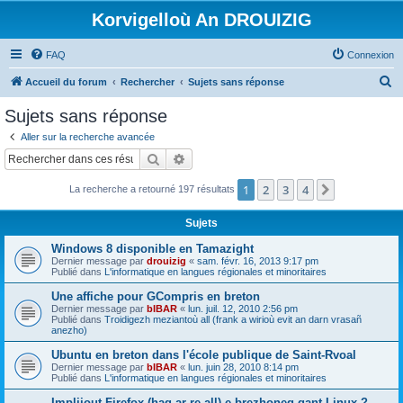
Korvigelloù An DROUIZIG
FAQ
Connexion
R
Accueil du forum
Rechercher
Sujets sans réponse
e
Sujets sans réponse
c
Aller sur la recherche avancée
h
Rechercher
Recherche avancée
e
1
2
3
4
Suivant
La recherche a retourné 197 résultats
r
c
Sujets
h
Windows 8 disponible en Tamazight
e
Dernier message par
drouizig
«
sam. févr. 16, 2013 9:17 pm
Publié dans
L'informatique en langues régionales et minoritaires
r
Une affiche pour GCompris en breton
Dernier message par
bIBAR
«
lun. juil. 12, 2010 2:56 pm
Publié dans
Troidigezh meziantoù all (frank a wirioù evit an darn vrasañ
anezho)
Ubuntu en breton dans l'école publique de Saint-Rvoal
Dernier message par
bIBAR
«
lun. juin 28, 2010 8:14 pm
Publié dans
L'informatique en langues régionales et minoritaires
Implijout Firefox (hag ar re all) e brezhoneg gant Linux ?