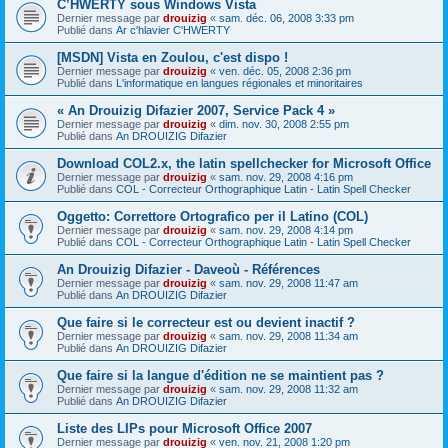
C’HWERTY sous Windows Vista
Dernier message par
drouizig
«
sam. déc. 06, 2008 3:33 pm
Publié dans
Ar c'hlavier C'HWERTY
[MSDN] Vista en Zoulou, c'est dispo !
Dernier message par
drouizig
«
ven. déc. 05, 2008 2:36 pm
Publié dans
L'informatique en langues régionales et minoritaires
« An Drouizig Difazier 2007, Service Pack 4 »
Dernier message par
drouizig
«
dim. nov. 30, 2008 2:55 pm
Publié dans
An DROUIZIG Difazier
Download COL2.x, the latin spellchecker for Microsoft Office
Dernier message par
drouizig
«
sam. nov. 29, 2008 4:16 pm
Publié dans
COL - Correcteur Orthographique Latin - Latin Spell Checker
Oggetto: Correttore Ortografico per il Latino (COL)
Dernier message par
drouizig
«
sam. nov. 29, 2008 4:14 pm
Publié dans
COL - Correcteur Orthographique Latin - Latin Spell Checker
An Drouizig Difazier - Daveoù - Références
Dernier message par
drouizig
«
sam. nov. 29, 2008 11:47 am
Publié dans
An DROUIZIG Difazier
Que faire si le correcteur est ou devient inactif ?
Dernier message par
drouizig
«
sam. nov. 29, 2008 11:34 am
Publié dans
An DROUIZIG Difazier
Que faire si la langue d'édition ne se maintient pas ?
Dernier message par
drouizig
«
sam. nov. 29, 2008 11:32 am
Publié dans
An DROUIZIG Difazier
Liste des LIPs pour Microsoft Office 2007
Dernier message par
drouizig
«
ven. nov. 21, 2008 1:20 pm