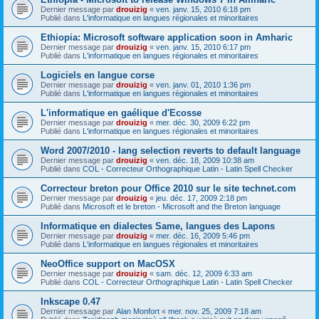
Dernier message par
drouizig
«
ven. janv. 15, 2010 6:18 pm
Publié dans
L'informatique en langues régionales et minoritaires
Ethiopia: Microsoft software application soon in Amharic
Dernier message par
drouizig
«
ven. janv. 15, 2010 6:17 pm
Publié dans
L'informatique en langues régionales et minoritaires
Logiciels en langue corse
Dernier message par
drouizig
«
ven. janv. 01, 2010 1:36 pm
Publié dans
L'informatique en langues régionales et minoritaires
L'informatique en gaélique d'Ecosse
Dernier message par
drouizig
«
mer. déc. 30, 2009 6:22 pm
Publié dans
L'informatique en langues régionales et minoritaires
Word 2007/2010 - lang selection reverts to default language
Dernier message par
drouizig
«
ven. déc. 18, 2009 10:38 am
Publié dans
COL - Correcteur Orthographique Latin - Latin Spell Checker
Correcteur breton pour Office 2010 sur le site technet.com
Dernier message par
drouizig
«
jeu. déc. 17, 2009 2:18 pm
Publié dans
Microsoft et le breton - Microsoft and the Breton language
Informatique en dialectes Same, langues des Lapons
Dernier message par
drouizig
«
mer. déc. 16, 2009 5:46 pm
Publié dans
L'informatique en langues régionales et minoritaires
NeoOffice support on MacOSX
Dernier message par
drouizig
«
sam. déc. 12, 2009 6:33 am
Publié dans
COL - Correcteur Orthographique Latin - Latin Spell Checker
Inkscape 0.47
Dernier message par
Alan Monfort
«
mer. nov. 25, 2009 7:18 am