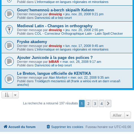
Publié dans
L'informatique en langues régionales et minoritaires
Gourc’hemennoù a-berzh skipailh Kelenn
Dernier message par
drouizig
«
jeu. nov. 20, 2008 9:21 pm
Publié dans
Danvezioù all a-bep seurt
Medieval Latin - Changes in orthography
Dernier message par
drouizig
«
jeu. nov. 20, 2008 2:55 pm
Publié dans
COL - Correcteur Orthographique Latin - Latin Spell Checker
Fryske akademy
Dernier message par
drouizig
«
lun. nov. 17, 2008 9:45 am
Publié dans
L'informatique en langues régionales et minoritaires
Ajouter Junicode à la page des polices ?
Dernier message par
bIBAR
«
mar. oct. 28, 2008 9:17 am
Publié dans
Danvezioù all a-bep seurt
Le Breton, langue officielle de KENTIKA
Dernier message par
Alan Monfort
«
mer. oct. 22, 2008 9:35 am
Publié dans
Troidigezh meziantoù all (frank a wirioù evit an darn vrasañ
anezho)
1
2
3
4
Suivant
La recherche a retourné 197 résultats
Aller
Accueil du forum
Supprimer les cookies
Fuseau horaire sur
UTC+01:00