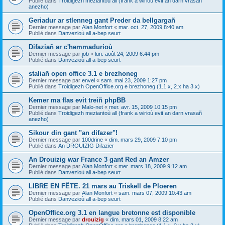
Publié dans
Troidigezh meziantoù all (frank a wirioù evit an darn vrasañ
anezho)
Geriadur ar stlenneg gant Preder da bellgargañ
Dernier message par
Alan Monfort
«
mar. oct. 27, 2009 8:40 am
Publié dans
Danvezioù all a-bep seurt
Difaziañ ar c'hemmadurioù
Dernier message par
job
«
lun. août 24, 2009 6:44 pm
Publié dans
Danvezioù all a-bep seurt
staliañ open office 3.1 e brezhoneg
Dernier message par
envel
«
sam. mai 23, 2009 1:27 pm
Publié dans
Troidigezh OpenOffice.org e brezhoneg (1.1.x, 2.x ha 3.x)
Kemer ma flas evit treiñ phpBB
Dernier message par
Malo-net
«
mer. avr. 15, 2009 10:15 pm
Publié dans
Troidigezh meziantoù all (frank a wirioù evit an darn vrasañ
anezho)
Sikour din gant "an difazer"!
Dernier message par
100drine
«
dim. mars 29, 2009 7:10 pm
Publié dans
An DROUIZIG Difazier
An Drouizig war France 3 gant Red an Amzer
Dernier message par
Alan Monfort
«
mer. mars 18, 2009 9:12 am
Publié dans
Danvezioù all a-bep seurt
LIBRE EN FÊTE. 21 mars au Triskell de Ploeren
Dernier message par
Alan Monfort
«
sam. mars 07, 2009 10:43 am
Publié dans
Danvezioù all a-bep seurt
OpenOffice.org 3.1 en langue bretonne est disponible
Dernier message par
drouizig
«
dim. mars 01, 2009 8:22 am