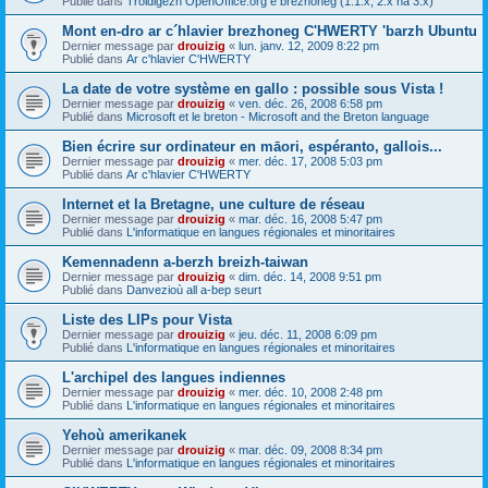
Publié dans
Troidigezh OpenOffice.org e brezhoneg (1.1.x, 2.x ha 3.x)
Mont en-dro ar c´hlavier brezhoneg C'HWERTY 'barzh Ubuntu
Dernier message par
drouizig
«
lun. janv. 12, 2009 8:22 pm
Publié dans
Ar c'hlavier C'HWERTY
La date de votre système en gallo : possible sous Vista !
Dernier message par
drouizig
«
ven. déc. 26, 2008 6:58 pm
Publié dans
Microsoft et le breton - Microsoft and the Breton language
Bien écrire sur ordinateur en māori, espéranto, gallois...
Dernier message par
drouizig
«
mer. déc. 17, 2008 5:03 pm
Publié dans
Ar c'hlavier C'HWERTY
Internet et la Bretagne, une culture de réseau
Dernier message par
drouizig
«
mar. déc. 16, 2008 5:47 pm
Publié dans
L'informatique en langues régionales et minoritaires
Kemennadenn a-berzh breizh-taiwan
Dernier message par
drouizig
«
dim. déc. 14, 2008 9:51 pm
Publié dans
Danvezioù all a-bep seurt
Liste des LIPs pour Vista
Dernier message par
drouizig
«
jeu. déc. 11, 2008 6:09 pm
Publié dans
L'informatique en langues régionales et minoritaires
L'archipel des langues indiennes
Dernier message par
drouizig
«
mer. déc. 10, 2008 2:48 pm
Publié dans
L'informatique en langues régionales et minoritaires
Yehoù amerikanek
Dernier message par
drouizig
«
mar. déc. 09, 2008 8:34 pm
Publié dans
L'informatique en langues régionales et minoritaires