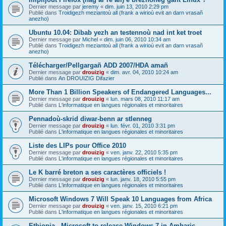
Dernier message par
jeremy
«
dim. juin 13, 2010 2:29 pm
Publié dans
Troidigezh meziantoù all (frank a wirioù evit an darn vrasañ
anezho)
Ubuntu 10.04: Dibab yezh an testennoù nad int ket troet
Dernier message par
Michel
«
dim. juin 06, 2010 10:34 am
Publié dans
Troidigezh meziantoù all (frank a wirioù evit an darn vrasañ
anezho)
Télécharger/Pellgargañ ADD 2007/HDA amañ
Dernier message par
drouizig
«
dim. avr. 04, 2010 10:24 am
Publié dans
An DROUIZIG Difazier
More Than 1 Billion Speakers of Endangered Languages...
Dernier message par
drouizig
«
lun. mars 08, 2010 11:17 am
Publié dans
L'informatique en langues régionales et minoritaires
Pennadoù-skrid diwar-benn ar stlenneg
Dernier message par
drouizig
«
lun. févr. 01, 2010 3:31 pm
Publié dans
L'informatique en langues régionales et minoritaires
Liste des LIPs pour Office 2010
Dernier message par
drouizig
«
ven. janv. 22, 2010 5:35 pm
Publié dans
L'informatique en langues régionales et minoritaires
Le K barré breton a ses caractères officiels !
Dernier message par
drouizig
«
lun. janv. 18, 2010 5:55 pm
Publié dans
L'informatique en langues régionales et minoritaires
Microsoft Windows 7 Will Speak 10 Languages from Africa
Dernier message par
drouizig
«
ven. janv. 15, 2010 6:21 pm
Publié dans
L'informatique en langues régionales et minoritaires
Ethiopia - Microsoft to release Windows 7 in Amharic