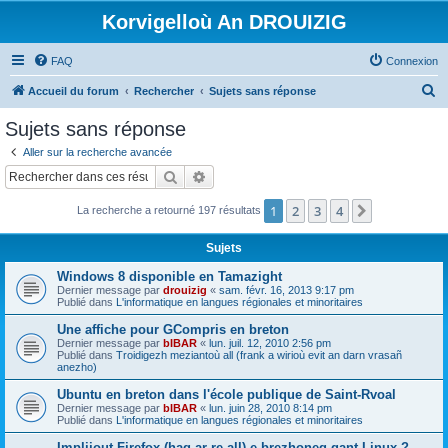
Korvigelloù An DROUIZIG
FAQ
Connexion
R
Accueil du forum
Rechercher
Sujets sans réponse
e
Sujets sans réponse
c
Aller sur la recherche avancée
h
Rechercher
Recherche avancée
e
1
2
3
4
Suivant
La recherche a retourné 197 résultats
r
c
Sujets
h
Windows 8 disponible en Tamazight
e
Dernier message par
drouizig
«
sam. févr. 16, 2013 9:17 pm
Publié dans
L'informatique en langues régionales et minoritaires
r
Une affiche pour GCompris en breton
Dernier message par
bIBAR
«
lun. juil. 12, 2010 2:56 pm
Publié dans
Troidigezh meziantoù all (frank a wirioù evit an darn vrasañ
anezho)
Ubuntu en breton dans l'école publique de Saint-Rvoal
Dernier message par
bIBAR
«
lun. juin 28, 2010 8:14 pm
Publié dans
L'informatique en langues régionales et minoritaires
Implijout Firefox (hag ar re all) e brezhoneg gant Linux ?