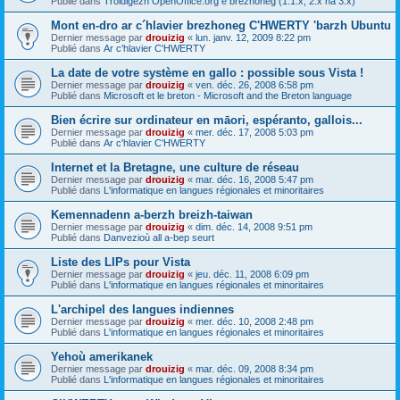
Publié dans
Troidigezh OpenOffice.org e brezhoneg (1.1.x, 2.x ha 3.x)
Mont en-dro ar c´hlavier brezhoneg C'HWERTY 'barzh Ubuntu
Dernier message par
drouizig
«
lun. janv. 12, 2009 8:22 pm
Publié dans
Ar c'hlavier C'HWERTY
La date de votre système en gallo : possible sous Vista !
Dernier message par
drouizig
«
ven. déc. 26, 2008 6:58 pm
Publié dans
Microsoft et le breton - Microsoft and the Breton language
Bien écrire sur ordinateur en māori, espéranto, gallois...
Dernier message par
drouizig
«
mer. déc. 17, 2008 5:03 pm
Publié dans
Ar c'hlavier C'HWERTY
Internet et la Bretagne, une culture de réseau
Dernier message par
drouizig
«
mar. déc. 16, 2008 5:47 pm
Publié dans
L'informatique en langues régionales et minoritaires
Kemennadenn a-berzh breizh-taiwan
Dernier message par
drouizig
«
dim. déc. 14, 2008 9:51 pm
Publié dans
Danvezioù all a-bep seurt
Liste des LIPs pour Vista
Dernier message par
drouizig
«
jeu. déc. 11, 2008 6:09 pm
Publié dans
L'informatique en langues régionales et minoritaires
L'archipel des langues indiennes
Dernier message par
drouizig
«
mer. déc. 10, 2008 2:48 pm
Publié dans
L'informatique en langues régionales et minoritaires
Yehoù amerikanek
Dernier message par
drouizig
«
mar. déc. 09, 2008 8:34 pm
Publié dans
L'informatique en langues régionales et minoritaires