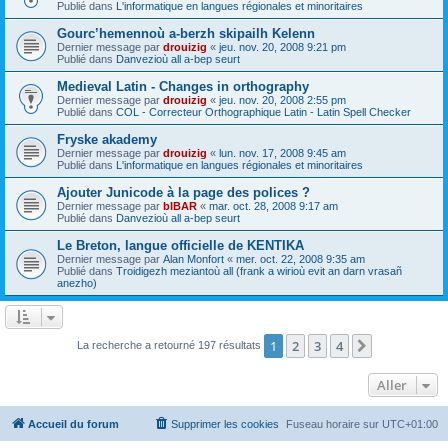
Publié dans
L'informatique en langues régionales et minoritaires
Gourc’hemennoù a-berzh skipailh Kelenn
Dernier message par
drouizig
«
jeu. nov. 20, 2008 9:21 pm
Publié dans
Danvezioù all a-bep seurt
Medieval Latin - Changes in orthography
Dernier message par
drouizig
«
jeu. nov. 20, 2008 2:55 pm
Publié dans
COL - Correcteur Orthographique Latin - Latin Spell Checker
Fryske akademy
Dernier message par
drouizig
«
lun. nov. 17, 2008 9:45 am
Publié dans
L'informatique en langues régionales et minoritaires
Ajouter Junicode à la page des polices ?
Dernier message par
bIBAR
«
mar. oct. 28, 2008 9:17 am
Publié dans
Danvezioù all a-bep seurt
Le Breton, langue officielle de KENTIKA
Dernier message par
Alan Monfort
«
mer. oct. 22, 2008 9:35 am
Publié dans
Troidigezh meziantoù all (frank a wirioù evit an darn vrasañ
anezho)
1
2
3
4
Suivant
La recherche a retourné 197 résultats
Aller
Accueil du forum
Supprimer les cookies
Fuseau horaire sur
UTC+01:00