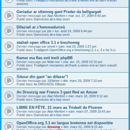
Publié dans
Troidigezh meziantoù all (frank a wirioù evit an darn vrasañ
anezho)
Geriadur ar stlenneg gant Preder da bellgargañ
Dernier message par
Alan Monfort
«
mar. oct. 27, 2009 8:40 am
Publié dans
Danvezioù all a-bep seurt
Difaziañ ar c'hemmadurioù
Dernier message par
job
«
lun. août 24, 2009 6:44 pm
Publié dans
Danvezioù all a-bep seurt
staliañ open office 3.1 e brezhoneg
Dernier message par
envel
«
sam. mai 23, 2009 1:27 pm
Publié dans
Troidigezh OpenOffice.org e brezhoneg (1.1.x, 2.x ha 3.x)
Kemer ma flas evit treiñ phpBB
Dernier message par
Malo-net
«
mer. avr. 15, 2009 10:15 pm
Publié dans
Troidigezh meziantoù all (frank a wirioù evit an darn vrasañ
anezho)
Sikour din gant "an difazer"!
Dernier message par
100drine
«
dim. mars 29, 2009 7:10 pm
Publié dans
An DROUIZIG Difazier
An Drouizig war France 3 gant Red an Amzer
Dernier message par
Alan Monfort
«
mer. mars 18, 2009 9:12 am
Publié dans
Danvezioù all a-bep seurt
LIBRE EN FÊTE. 21 mars au Triskell de Ploeren
Dernier message par
Alan Monfort
«
sam. mars 07, 2009 10:43 am
Publié dans
Danvezioù all a-bep seurt
OpenOffice.org 3.1 en langue bretonne est disponible
Dernier message par
drouizig
«
dim. mars 01, 2009 8:22 am