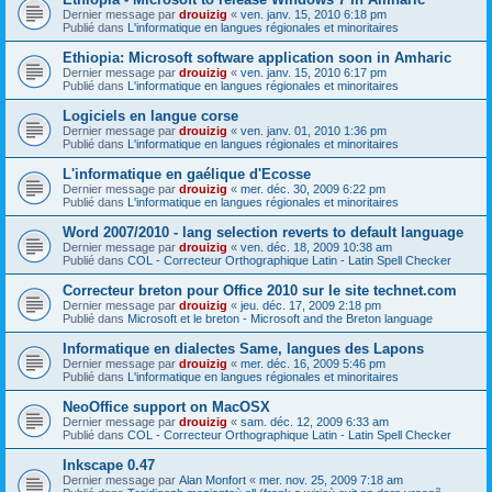
Dernier message par
drouizig
«
ven. janv. 15, 2010 6:18 pm
Publié dans
L'informatique en langues régionales et minoritaires
Ethiopia: Microsoft software application soon in Amharic
Dernier message par
drouizig
«
ven. janv. 15, 2010 6:17 pm
Publié dans
L'informatique en langues régionales et minoritaires
Logiciels en langue corse
Dernier message par
drouizig
«
ven. janv. 01, 2010 1:36 pm
Publié dans
L'informatique en langues régionales et minoritaires
L'informatique en gaélique d'Ecosse
Dernier message par
drouizig
«
mer. déc. 30, 2009 6:22 pm
Publié dans
L'informatique en langues régionales et minoritaires
Word 2007/2010 - lang selection reverts to default language
Dernier message par
drouizig
«
ven. déc. 18, 2009 10:38 am
Publié dans
COL - Correcteur Orthographique Latin - Latin Spell Checker
Correcteur breton pour Office 2010 sur le site technet.com
Dernier message par
drouizig
«
jeu. déc. 17, 2009 2:18 pm
Publié dans
Microsoft et le breton - Microsoft and the Breton language
Informatique en dialectes Same, langues des Lapons
Dernier message par
drouizig
«
mer. déc. 16, 2009 5:46 pm
Publié dans
L'informatique en langues régionales et minoritaires
NeoOffice support on MacOSX
Dernier message par
drouizig
«
sam. déc. 12, 2009 6:33 am
Publié dans
COL - Correcteur Orthographique Latin - Latin Spell Checker
Inkscape 0.47
Dernier message par
Alan Monfort
«
mer. nov. 25, 2009 7:18 am