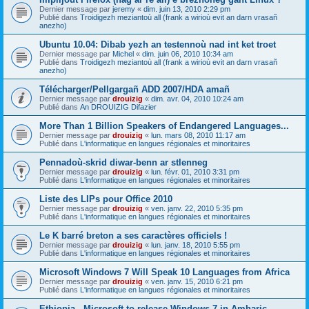
Dernier message par
jeremy
«
dim. juin 13, 2010 2:29 pm
Publié dans
Troidigezh meziantoù all (frank a wirioù evit an darn vrasañ
anezho)
Ubuntu 10.04: Dibab yezh an testennoù nad int ket troet
Dernier message par
Michel
«
dim. juin 06, 2010 10:34 am
Publié dans
Troidigezh meziantoù all (frank a wirioù evit an darn vrasañ
anezho)
Télécharger/Pellgargañ ADD 2007/HDA amañ
Dernier message par
drouizig
«
dim. avr. 04, 2010 10:24 am
Publié dans
An DROUIZIG Difazier
More Than 1 Billion Speakers of Endangered Languages...
Dernier message par
drouizig
«
lun. mars 08, 2010 11:17 am
Publié dans
L'informatique en langues régionales et minoritaires
Pennadoù-skrid diwar-benn ar stlenneg
Dernier message par
drouizig
«
lun. févr. 01, 2010 3:31 pm
Publié dans
L'informatique en langues régionales et minoritaires
Liste des LIPs pour Office 2010
Dernier message par
drouizig
«
ven. janv. 22, 2010 5:35 pm
Publié dans
L'informatique en langues régionales et minoritaires
Le K barré breton a ses caractères officiels !
Dernier message par
drouizig
«
lun. janv. 18, 2010 5:55 pm
Publié dans
L'informatique en langues régionales et minoritaires
Microsoft Windows 7 Will Speak 10 Languages from Africa
Dernier message par
drouizig
«
ven. janv. 15, 2010 6:21 pm
Publié dans
L'informatique en langues régionales et minoritaires
Ethiopia - Microsoft to release Windows 7 in Amharic