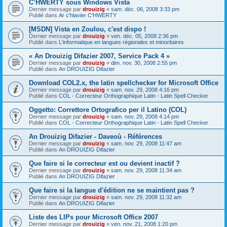
C’HWERTY sous Windows Vista
Dernier message par
drouizig
«
sam. déc. 06, 2008 3:33 pm
Publié dans
Ar c'hlavier C'HWERTY
[MSDN] Vista en Zoulou, c'est dispo !
Dernier message par
drouizig
«
ven. déc. 05, 2008 2:36 pm
Publié dans
L'informatique en langues régionales et minoritaires
« An Drouizig Difazier 2007, Service Pack 4 »
Dernier message par
drouizig
«
dim. nov. 30, 2008 2:55 pm
Publié dans
An DROUIZIG Difazier
Download COL2.x, the latin spellchecker for Microsoft Office
Dernier message par
drouizig
«
sam. nov. 29, 2008 4:16 pm
Publié dans
COL - Correcteur Orthographique Latin - Latin Spell Checker
Oggetto: Correttore Ortografico per il Latino (COL)
Dernier message par
drouizig
«
sam. nov. 29, 2008 4:14 pm
Publié dans
COL - Correcteur Orthographique Latin - Latin Spell Checker
An Drouizig Difazier - Daveoù - Références
Dernier message par
drouizig
«
sam. nov. 29, 2008 11:47 am
Publié dans
An DROUIZIG Difazier
Que faire si le correcteur est ou devient inactif ?
Dernier message par
drouizig
«
sam. nov. 29, 2008 11:34 am
Publié dans
An DROUIZIG Difazier
Que faire si la langue d'édition ne se maintient pas ?
Dernier message par
drouizig
«
sam. nov. 29, 2008 11:32 am
Publié dans
An DROUIZIG Difazier
Liste des LIPs pour Microsoft Office 2007
Dernier message par
drouizig
«
ven. nov. 21, 2008 1:20 pm