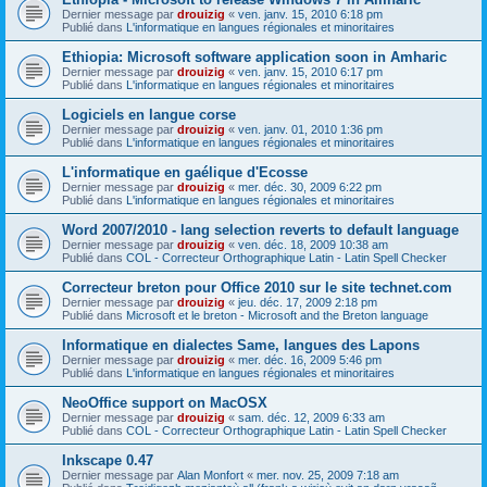
Dernier message par
drouizig
«
ven. janv. 15, 2010 6:18 pm
Publié dans
L'informatique en langues régionales et minoritaires
Ethiopia: Microsoft software application soon in Amharic
Dernier message par
drouizig
«
ven. janv. 15, 2010 6:17 pm
Publié dans
L'informatique en langues régionales et minoritaires
Logiciels en langue corse
Dernier message par
drouizig
«
ven. janv. 01, 2010 1:36 pm
Publié dans
L'informatique en langues régionales et minoritaires
L'informatique en gaélique d'Ecosse
Dernier message par
drouizig
«
mer. déc. 30, 2009 6:22 pm
Publié dans
L'informatique en langues régionales et minoritaires
Word 2007/2010 - lang selection reverts to default language
Dernier message par
drouizig
«
ven. déc. 18, 2009 10:38 am
Publié dans
COL - Correcteur Orthographique Latin - Latin Spell Checker
Correcteur breton pour Office 2010 sur le site technet.com
Dernier message par
drouizig
«
jeu. déc. 17, 2009 2:18 pm
Publié dans
Microsoft et le breton - Microsoft and the Breton language
Informatique en dialectes Same, langues des Lapons
Dernier message par
drouizig
«
mer. déc. 16, 2009 5:46 pm
Publié dans
L'informatique en langues régionales et minoritaires
NeoOffice support on MacOSX
Dernier message par
drouizig
«
sam. déc. 12, 2009 6:33 am
Publié dans
COL - Correcteur Orthographique Latin - Latin Spell Checker
Inkscape 0.47
Dernier message par
Alan Monfort
«
mer. nov. 25, 2009 7:18 am