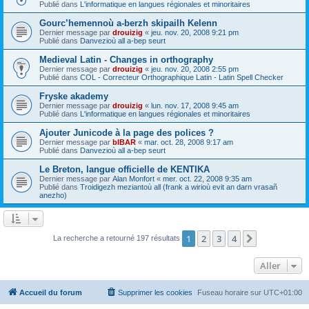
Publié dans
L'informatique en langues régionales et minoritaires
Gourc’hemennoù a-berzh skipailh Kelenn
Dernier message par
drouizig
«
jeu. nov. 20, 2008 9:21 pm
Publié dans
Danvezioù all a-bep seurt
Medieval Latin - Changes in orthography
Dernier message par
drouizig
«
jeu. nov. 20, 2008 2:55 pm
Publié dans
COL - Correcteur Orthographique Latin - Latin Spell Checker
Fryske akademy
Dernier message par
drouizig
«
lun. nov. 17, 2008 9:45 am
Publié dans
L'informatique en langues régionales et minoritaires
Ajouter Junicode à la page des polices ?
Dernier message par
bIBAR
«
mar. oct. 28, 2008 9:17 am
Publié dans
Danvezioù all a-bep seurt
Le Breton, langue officielle de KENTIKA
Dernier message par
Alan Monfort
«
mer. oct. 22, 2008 9:35 am
Publié dans
Troidigezh meziantoù all (frank a wirioù evit an darn vrasañ
anezho)
1
2
3
4
Suivant
La recherche a retourné 197 résultats
Aller
Accueil du forum
Supprimer les cookies
Fuseau horaire sur
UTC+01:00