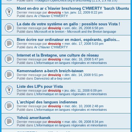
Publié dans
Troidigezh OpenOffice.org e brezhoneg (1.1.x, 2.x ha 3.x)
Mont en-dro ar c´hlavier brezhoneg C'HWERTY 'barzh Ubuntu
Dernier message par
drouizig
«
lun. janv. 12, 2009 8:22 pm
Publié dans
Ar c'hlavier C'HWERTY
La date de votre système en gallo : possible sous Vista !
Dernier message par
drouizig
«
ven. déc. 26, 2008 6:58 pm
Publié dans
Microsoft et le breton - Microsoft and the Breton language
Bien écrire sur ordinateur en māori, espéranto, gallois...
Dernier message par
drouizig
«
mer. déc. 17, 2008 5:03 pm
Publié dans
Ar c'hlavier C'HWERTY
Internet et la Bretagne, une culture de réseau
Dernier message par
drouizig
«
mar. déc. 16, 2008 5:47 pm
Publié dans
L'informatique en langues régionales et minoritaires
Kemennadenn a-berzh breizh-taiwan
Dernier message par
drouizig
«
dim. déc. 14, 2008 9:51 pm
Publié dans
Danvezioù all a-bep seurt
Liste des LIPs pour Vista
Dernier message par
drouizig
«
jeu. déc. 11, 2008 6:09 pm
Publié dans
L'informatique en langues régionales et minoritaires
L'archipel des langues indiennes
Dernier message par
drouizig
«
mer. déc. 10, 2008 2:48 pm
Publié dans
L'informatique en langues régionales et minoritaires
Yehoù amerikanek
Dernier message par
drouizig
«
mar. déc. 09, 2008 8:34 pm
Publié dans
L'informatique en langues régionales et minoritaires