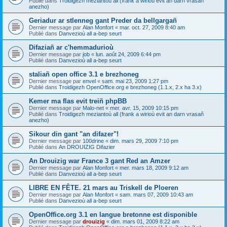
Publié dans
Troidigezh meziantoù all (frank a wirioù evit an darn vrasañ
anezho)
Geriadur ar stlenneg gant Preder da bellgargañ
Dernier message par
Alan Monfort
«
mar. oct. 27, 2009 8:40 am
Publié dans
Danvezioù all a-bep seurt
Difaziañ ar c'hemmadurioù
Dernier message par
job
«
lun. août 24, 2009 6:44 pm
Publié dans
Danvezioù all a-bep seurt
staliañ open office 3.1 e brezhoneg
Dernier message par
envel
«
sam. mai 23, 2009 1:27 pm
Publié dans
Troidigezh OpenOffice.org e brezhoneg (1.1.x, 2.x ha 3.x)
Kemer ma flas evit treiñ phpBB
Dernier message par
Malo-net
«
mer. avr. 15, 2009 10:15 pm
Publié dans
Troidigezh meziantoù all (frank a wirioù evit an darn vrasañ
anezho)
Sikour din gant "an difazer"!
Dernier message par
100drine
«
dim. mars 29, 2009 7:10 pm
Publié dans
An DROUIZIG Difazier
An Drouizig war France 3 gant Red an Amzer
Dernier message par
Alan Monfort
«
mer. mars 18, 2009 9:12 am
Publié dans
Danvezioù all a-bep seurt
LIBRE EN FÊTE. 21 mars au Triskell de Ploeren
Dernier message par
Alan Monfort
«
sam. mars 07, 2009 10:43 am
Publié dans
Danvezioù all a-bep seurt
OpenOffice.org 3.1 en langue bretonne est disponible
Dernier message par
drouizig
«
dim. mars 01, 2009 8:22 am