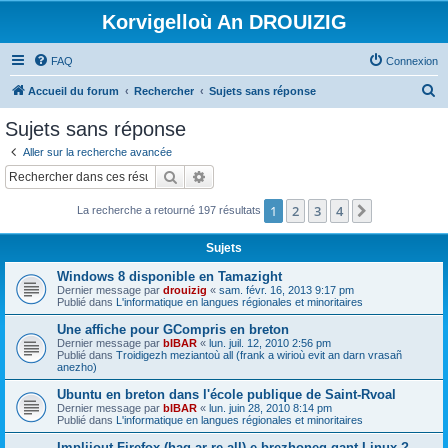
Korvigelloù An DROUIZIG
FAQ
Connexion
R
Accueil du forum
Rechercher
Sujets sans réponse
e
Sujets sans réponse
c
Aller sur la recherche avancée
h
Rechercher
Recherche avancée
e
1
2
3
4
Suivant
La recherche a retourné 197 résultats
r
c
Sujets
h
Windows 8 disponible en Tamazight
e
Dernier message par
drouizig
«
sam. févr. 16, 2013 9:17 pm
Publié dans
L'informatique en langues régionales et minoritaires
r
Une affiche pour GCompris en breton
Dernier message par
bIBAR
«
lun. juil. 12, 2010 2:56 pm
Publié dans
Troidigezh meziantoù all (frank a wirioù evit an darn vrasañ
anezho)
Ubuntu en breton dans l'école publique de Saint-Rvoal
Dernier message par
bIBAR
«
lun. juin 28, 2010 8:14 pm
Publié dans
L'informatique en langues régionales et minoritaires
Implijout Firefox (hag ar re all) e brezhoneg gant Linux ?