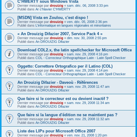
C’HWERTY sous Windows Vista
Dernier message par
drouizig
«
sam. déc. 06, 2008 3:33 pm
Publié dans
Ar c'hlavier C'HWERTY
[MSDN] Vista en Zoulou, c'est dispo !
Dernier message par
drouizig
«
ven. déc. 05, 2008 2:36 pm
Publié dans
L'informatique en langues régionales et minoritaires
« An Drouizig Difazier 2007, Service Pack 4 »
Dernier message par
drouizig
«
dim. nov. 30, 2008 2:55 pm
Publié dans
An DROUIZIG Difazier
Download COL2.x, the latin spellchecker for Microsoft Office
Dernier message par
drouizig
«
sam. nov. 29, 2008 4:16 pm
Publié dans
COL - Correcteur Orthographique Latin - Latin Spell Checker
Oggetto: Correttore Ortografico per il Latino (COL)
Dernier message par
drouizig
«
sam. nov. 29, 2008 4:14 pm
Publié dans
COL - Correcteur Orthographique Latin - Latin Spell Checker
An Drouizig Difazier - Daveoù - Références
Dernier message par
drouizig
«
sam. nov. 29, 2008 11:47 am
Publié dans
An DROUIZIG Difazier
Que faire si le correcteur est ou devient inactif ?
Dernier message par
drouizig
«
sam. nov. 29, 2008 11:34 am
Publié dans
An DROUIZIG Difazier
Que faire si la langue d'édition ne se maintient pas ?
Dernier message par
drouizig
«
sam. nov. 29, 2008 11:32 am
Publié dans
An DROUIZIG Difazier
Liste des LIPs pour Microsoft Office 2007
Dernier message par
drouizig
«
ven. nov. 21, 2008 1:20 pm