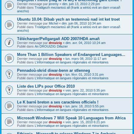
Dernier message par
jeremy
«
dim. juin 13, 2010 2:29 pm
Publié dans
Troidigezh meziantoù all (frank a wirioù evit an darn vrasañ
anezho)
Ubuntu 10.04: Dibab yezh an testennoù nad int ket troet
Dernier message par
Michel
«
dim. juin 06, 2010 10:34 am
Publié dans
Troidigezh meziantoù all (frank a wirioù evit an darn vrasañ
anezho)
Télécharger/Pellgargañ ADD 2007/HDA amañ
Dernier message par
drouizig
«
dim. avr. 04, 2010 10:24 am
Publié dans
An DROUIZIG Difazier
More Than 1 Billion Speakers of Endangered Languages...
Dernier message par
drouizig
«
lun. mars 08, 2010 11:17 am
Publié dans
L'informatique en langues régionales et minoritaires
Pennadoù-skrid diwar-benn ar stlenneg
Dernier message par
drouizig
«
lun. févr. 01, 2010 3:31 pm
Publié dans
L'informatique en langues régionales et minoritaires
Liste des LIPs pour Office 2010
Dernier message par
drouizig
«
ven. janv. 22, 2010 5:35 pm
Publié dans
L'informatique en langues régionales et minoritaires
Le K barré breton a ses caractères officiels !
Dernier message par
drouizig
«
lun. janv. 18, 2010 5:55 pm
Publié dans
L'informatique en langues régionales et minoritaires
Microsoft Windows 7 Will Speak 10 Languages from Africa
Dernier message par
drouizig
«
ven. janv. 15, 2010 6:21 pm
Publié dans
L'informatique en langues régionales et minoritaires
Ethiopia - Microsoft to release Windows 7 in Amharic