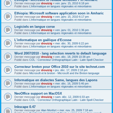
Dernier message par
drouizig
«
ven. janv. 15, 2010 6:18 pm
Publié dans
L'informatique en langues régionales et minoritaires
Ethiopia: Microsoft software application soon in Amharic
Dernier message par
drouizig
«
ven. janv. 15, 2010 6:17 pm
Publié dans
L'informatique en langues régionales et minoritaires
Logiciels en langue corse
Dernier message par
drouizig
«
ven. janv. 01, 2010 1:36 pm
Publié dans
L'informatique en langues régionales et minoritaires
L'informatique en gaélique d'Ecosse
Dernier message par
drouizig
«
mer. déc. 30, 2009 6:22 pm
Publié dans
L'informatique en langues régionales et minoritaires
Word 2007/2010 - lang selection reverts to default language
Dernier message par
drouizig
«
ven. déc. 18, 2009 10:38 am
Publié dans
COL - Correcteur Orthographique Latin - Latin Spell Checker
Correcteur breton pour Office 2010 sur le site technet.com
Dernier message par
drouizig
«
jeu. déc. 17, 2009 2:18 pm
Publié dans
Microsoft et le breton - Microsoft and the Breton language
Informatique en dialectes Same, langues des Lapons
Dernier message par
drouizig
«
mer. déc. 16, 2009 5:46 pm
Publié dans
L'informatique en langues régionales et minoritaires
NeoOffice support on MacOSX
Dernier message par
drouizig
«
sam. déc. 12, 2009 6:33 am
Publié dans
COL - Correcteur Orthographique Latin - Latin Spell Checker
Inkscape 0.47
Dernier message par
Alan Monfort
«
mer. nov. 25, 2009 7:18 am