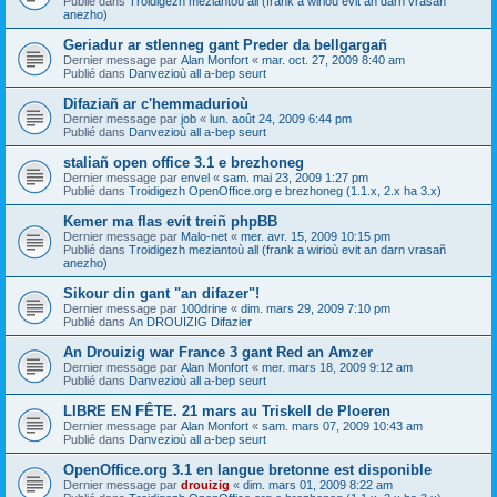
Publié dans
Troidigezh meziantoù all (frank a wirioù evit an darn vrasañ
anezho)
Geriadur ar stlenneg gant Preder da bellgargañ
Dernier message par
Alan Monfort
«
mar. oct. 27, 2009 8:40 am
Publié dans
Danvezioù all a-bep seurt
Difaziañ ar c'hemmadurioù
Dernier message par
job
«
lun. août 24, 2009 6:44 pm
Publié dans
Danvezioù all a-bep seurt
staliañ open office 3.1 e brezhoneg
Dernier message par
envel
«
sam. mai 23, 2009 1:27 pm
Publié dans
Troidigezh OpenOffice.org e brezhoneg (1.1.x, 2.x ha 3.x)
Kemer ma flas evit treiñ phpBB
Dernier message par
Malo-net
«
mer. avr. 15, 2009 10:15 pm
Publié dans
Troidigezh meziantoù all (frank a wirioù evit an darn vrasañ
anezho)
Sikour din gant "an difazer"!
Dernier message par
100drine
«
dim. mars 29, 2009 7:10 pm
Publié dans
An DROUIZIG Difazier
An Drouizig war France 3 gant Red an Amzer
Dernier message par
Alan Monfort
«
mer. mars 18, 2009 9:12 am
Publié dans
Danvezioù all a-bep seurt
LIBRE EN FÊTE. 21 mars au Triskell de Ploeren
Dernier message par
Alan Monfort
«
sam. mars 07, 2009 10:43 am
Publié dans
Danvezioù all a-bep seurt
OpenOffice.org 3.1 en langue bretonne est disponible
Dernier message par
drouizig
«
dim. mars 01, 2009 8:22 am