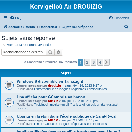
Korvigelloù An DROUIZIG
FAQ
Connexion
R
Accueil du forum
Rechercher
Sujets sans réponse
e
Sujets sans réponse
c
Aller sur la recherche avancée
h
Rechercher
Recherche avancée
e
1
2
3
4
Suivant
La recherche a retourné 197 résultats
r
c
Sujets
h
Windows 8 disponible en Tamazight
e
Dernier message par
drouizig
«
sam. févr. 16, 2013 9:17 pm
Publié dans
L'informatique en langues régionales et minoritaires
r
Une affiche pour GCompris en breton
Dernier message par
bIBAR
«
lun. juil. 12, 2010 2:56 pm
Publié dans
Troidigezh meziantoù all (frank a wirioù evit an darn vrasañ
anezho)
Ubuntu en breton dans l'école publique de Saint-Rvoal
Dernier message par
bIBAR
«
lun. juin 28, 2010 8:14 pm
Publié dans
L'informatique en langues régionales et minoritaires
Implijout Firefox (hag ar re all) e brezhoneg gant Linux ?