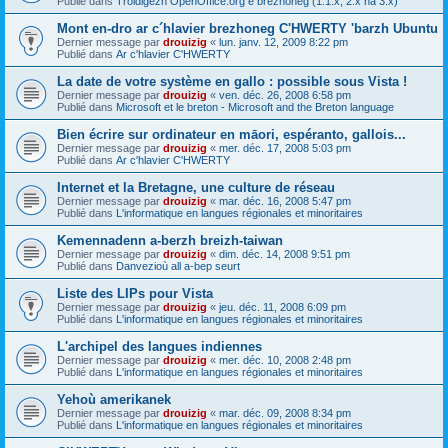
Publié dans
Troidigezh OpenOffice.org e brezhoneg (1.1.x, 2.x ha 3.x)
Mont en-dro ar c´hlavier brezhoneg C'HWERTY 'barzh Ubuntu
Dernier message par
drouizig
«
lun. janv. 12, 2009 8:22 pm
Publié dans
Ar c'hlavier C'HWERTY
La date de votre système en gallo : possible sous Vista !
Dernier message par
drouizig
«
ven. déc. 26, 2008 6:58 pm
Publié dans
Microsoft et le breton - Microsoft and the Breton language
Bien écrire sur ordinateur en māori, espéranto, gallois...
Dernier message par
drouizig
«
mer. déc. 17, 2008 5:03 pm
Publié dans
Ar c'hlavier C'HWERTY
Internet et la Bretagne, une culture de réseau
Dernier message par
drouizig
«
mar. déc. 16, 2008 5:47 pm
Publié dans
L'informatique en langues régionales et minoritaires
Kemennadenn a-berzh breizh-taiwan
Dernier message par
drouizig
«
dim. déc. 14, 2008 9:51 pm
Publié dans
Danvezioù all a-bep seurt
Liste des LIPs pour Vista
Dernier message par
drouizig
«
jeu. déc. 11, 2008 6:09 pm
Publié dans
L'informatique en langues régionales et minoritaires
L'archipel des langues indiennes
Dernier message par
drouizig
«
mer. déc. 10, 2008 2:48 pm
Publié dans
L'informatique en langues régionales et minoritaires
Yehoù amerikanek
Dernier message par
drouizig
«
mar. déc. 09, 2008 8:34 pm
Publié dans
L'informatique en langues régionales et minoritaires