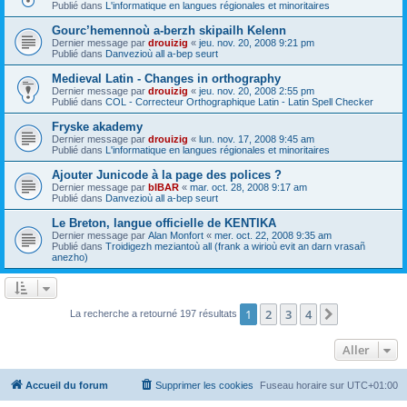
Publié dans
L'informatique en langues régionales et minoritaires
Gourc’hemennoù a-berzh skipailh Kelenn
Dernier message par
drouizig
«
jeu. nov. 20, 2008 9:21 pm
Publié dans
Danvezioù all a-bep seurt
Medieval Latin - Changes in orthography
Dernier message par
drouizig
«
jeu. nov. 20, 2008 2:55 pm
Publié dans
COL - Correcteur Orthographique Latin - Latin Spell Checker
Fryske akademy
Dernier message par
drouizig
«
lun. nov. 17, 2008 9:45 am
Publié dans
L'informatique en langues régionales et minoritaires
Ajouter Junicode à la page des polices ?
Dernier message par
bIBAR
«
mar. oct. 28, 2008 9:17 am
Publié dans
Danvezioù all a-bep seurt
Le Breton, langue officielle de KENTIKA
Dernier message par
Alan Monfort
«
mer. oct. 22, 2008 9:35 am
Publié dans
Troidigezh meziantoù all (frank a wirioù evit an darn vrasañ
anezho)
1
2
3
4
Suivant
La recherche a retourné 197 résultats
Aller
Accueil du forum
Supprimer les cookies
Fuseau horaire sur
UTC+01:00