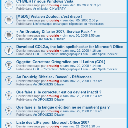
C’HWERTY sous Windows Vista
Dernier message par
drouizig
«
sam. déc. 06, 2008 3:33 pm
Publié dans
Ar c'hlavier C'HWERTY
[MSDN] Vista en Zoulou, c'est dispo !
Dernier message par
drouizig
«
ven. déc. 05, 2008 2:36 pm
Publié dans
L'informatique en langues régionales et minoritaires
« An Drouizig Difazier 2007, Service Pack 4 »
Dernier message par
drouizig
«
dim. nov. 30, 2008 2:55 pm
Publié dans
An DROUIZIG Difazier
Download COL2.x, the latin spellchecker for Microsoft Office
Dernier message par
drouizig
«
sam. nov. 29, 2008 4:16 pm
Publié dans
COL - Correcteur Orthographique Latin - Latin Spell Checker
Oggetto: Correttore Ortografico per il Latino (COL)
Dernier message par
drouizig
«
sam. nov. 29, 2008 4:14 pm
Publié dans
COL - Correcteur Orthographique Latin - Latin Spell Checker
An Drouizig Difazier - Daveoù - Références
Dernier message par
drouizig
«
sam. nov. 29, 2008 11:47 am
Publié dans
An DROUIZIG Difazier
Que faire si le correcteur est ou devient inactif ?
Dernier message par
drouizig
«
sam. nov. 29, 2008 11:34 am
Publié dans
An DROUIZIG Difazier
Que faire si la langue d'édition ne se maintient pas ?
Dernier message par
drouizig
«
sam. nov. 29, 2008 11:32 am
Publié dans
An DROUIZIG Difazier
Liste des LIPs pour Microsoft Office 2007
Dernier message par
drouizig
«
ven. nov. 21, 2008 1:20 pm