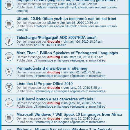
Dernier message par
jeremy
«
dim. juin 13, 2010 2:29 pm
Publié dans
Troidigezh meziantoù all (frank a wirioù evit an darn vrasañ
anezho)
Ubuntu 10.04: Dibab yezh an testennoù nad int ket troet
Dernier message par
Michel
«
dim. juin 06, 2010 10:34 am
Publié dans
Troidigezh meziantoù all (frank a wirioù evit an darn vrasañ
anezho)
Télécharger/Pellgargañ ADD 2007/HDA amañ
Dernier message par
drouizig
«
dim. avr. 04, 2010 10:24 am
Publié dans
An DROUIZIG Difazier
More Than 1 Billion Speakers of Endangered Languages...
Dernier message par
drouizig
«
lun. mars 08, 2010 11:17 am
Publié dans
L'informatique en langues régionales et minoritaires
Pennadoù-skrid diwar-benn ar stlenneg
Dernier message par
drouizig
«
lun. févr. 01, 2010 3:31 pm
Publié dans
L'informatique en langues régionales et minoritaires
Liste des LIPs pour Office 2010
Dernier message par
drouizig
«
ven. janv. 22, 2010 5:35 pm
Publié dans
L'informatique en langues régionales et minoritaires
Le K barré breton a ses caractères officiels !
Dernier message par
drouizig
«
lun. janv. 18, 2010 5:55 pm
Publié dans
L'informatique en langues régionales et minoritaires
Microsoft Windows 7 Will Speak 10 Languages from Africa
Dernier message par
drouizig
«
ven. janv. 15, 2010 6:21 pm
Publié dans
L'informatique en langues régionales et minoritaires
Ethiopia - Microsoft to release Windows 7 in Amharic