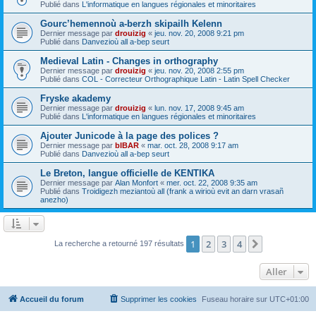
Publié dans
L'informatique en langues régionales et minoritaires
Gourc’hemennoù a-berzh skipailh Kelenn
Dernier message par
drouizig
«
jeu. nov. 20, 2008 9:21 pm
Publié dans
Danvezioù all a-bep seurt
Medieval Latin - Changes in orthography
Dernier message par
drouizig
«
jeu. nov. 20, 2008 2:55 pm
Publié dans
COL - Correcteur Orthographique Latin - Latin Spell Checker
Fryske akademy
Dernier message par
drouizig
«
lun. nov. 17, 2008 9:45 am
Publié dans
L'informatique en langues régionales et minoritaires
Ajouter Junicode à la page des polices ?
Dernier message par
bIBAR
«
mar. oct. 28, 2008 9:17 am
Publié dans
Danvezioù all a-bep seurt
Le Breton, langue officielle de KENTIKA
Dernier message par
Alan Monfort
«
mer. oct. 22, 2008 9:35 am
Publié dans
Troidigezh meziantoù all (frank a wirioù evit an darn vrasañ
anezho)
1
2
3
4
Suivant
La recherche a retourné 197 résultats
Aller
Accueil du forum
Supprimer les cookies
Fuseau horaire sur
UTC+01:00