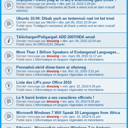
Dernier message par
jeremy
«
dim. juin 13, 2010 2:29 pm
Publié dans
Troidigezh meziantoù all (frank a wirioù evit an darn vrasañ
anezho)
Ubuntu 10.04: Dibab yezh an testennoù nad int ket troet
Dernier message par
Michel
«
dim. juin 06, 2010 10:34 am
Publié dans
Troidigezh meziantoù all (frank a wirioù evit an darn vrasañ
anezho)
Télécharger/Pellgargañ ADD 2007/HDA amañ
Dernier message par
drouizig
«
dim. avr. 04, 2010 10:24 am
Publié dans
An DROUIZIG Difazier
More Than 1 Billion Speakers of Endangered Languages...
Dernier message par
drouizig
«
lun. mars 08, 2010 11:17 am
Publié dans
L'informatique en langues régionales et minoritaires
Pennadoù-skrid diwar-benn ar stlenneg
Dernier message par
drouizig
«
lun. févr. 01, 2010 3:31 pm
Publié dans
L'informatique en langues régionales et minoritaires
Liste des LIPs pour Office 2010
Dernier message par
drouizig
«
ven. janv. 22, 2010 5:35 pm
Publié dans
L'informatique en langues régionales et minoritaires
Le K barré breton a ses caractères officiels !
Dernier message par
drouizig
«
lun. janv. 18, 2010 5:55 pm
Publié dans
L'informatique en langues régionales et minoritaires
Microsoft Windows 7 Will Speak 10 Languages from Africa
Dernier message par
drouizig
«
ven. janv. 15, 2010 6:21 pm
Publié dans
L'informatique en langues régionales et minoritaires
Ethiopia - Microsoft to release Windows 7 in Amharic