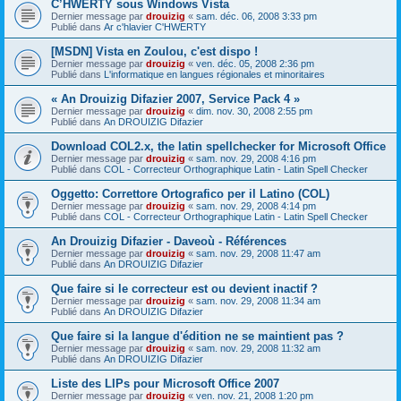
C’HWERTY sous Windows Vista
Dernier message par
drouizig
«
sam. déc. 06, 2008 3:33 pm
Publié dans
Ar c'hlavier C'HWERTY
[MSDN] Vista en Zoulou, c'est dispo !
Dernier message par
drouizig
«
ven. déc. 05, 2008 2:36 pm
Publié dans
L'informatique en langues régionales et minoritaires
« An Drouizig Difazier 2007, Service Pack 4 »
Dernier message par
drouizig
«
dim. nov. 30, 2008 2:55 pm
Publié dans
An DROUIZIG Difazier
Download COL2.x, the latin spellchecker for Microsoft Office
Dernier message par
drouizig
«
sam. nov. 29, 2008 4:16 pm
Publié dans
COL - Correcteur Orthographique Latin - Latin Spell Checker
Oggetto: Correttore Ortografico per il Latino (COL)
Dernier message par
drouizig
«
sam. nov. 29, 2008 4:14 pm
Publié dans
COL - Correcteur Orthographique Latin - Latin Spell Checker
An Drouizig Difazier - Daveoù - Références
Dernier message par
drouizig
«
sam. nov. 29, 2008 11:47 am
Publié dans
An DROUIZIG Difazier
Que faire si le correcteur est ou devient inactif ?
Dernier message par
drouizig
«
sam. nov. 29, 2008 11:34 am
Publié dans
An DROUIZIG Difazier
Que faire si la langue d'édition ne se maintient pas ?
Dernier message par
drouizig
«
sam. nov. 29, 2008 11:32 am
Publié dans
An DROUIZIG Difazier
Liste des LIPs pour Microsoft Office 2007
Dernier message par
drouizig
«
ven. nov. 21, 2008 1:20 pm