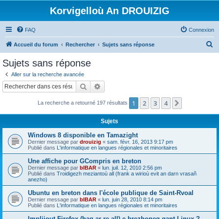
Korvigelloù An DROUIZIG
FAQ
Connexion
R
Accueil du forum
Rechercher
Sujets sans réponse
e
Sujets sans réponse
c
Aller sur la recherche avancée
h
Rechercher
Recherche avancée
e
1
2
3
4
Suivant
La recherche a retourné 197 résultats
r
c
Sujets
h
Windows 8 disponible en Tamazight
e
Dernier message par
drouizig
«
sam. févr. 16, 2013 9:17 pm
Publié dans
L'informatique en langues régionales et minoritaires
r
Une affiche pour GCompris en breton
Dernier message par
bIBAR
«
lun. juil. 12, 2010 2:56 pm
Publié dans
Troidigezh meziantoù all (frank a wirioù evit an darn vrasañ
anezho)
Ubuntu en breton dans l'école publique de Saint-Rvoal
Dernier message par
bIBAR
«
lun. juin 28, 2010 8:14 pm
Publié dans
L'informatique en langues régionales et minoritaires
Implijout Firefox (hag ar re all) e brezhoneg gant Linux ?