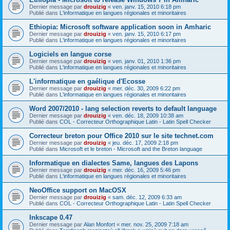
Dernier message par
drouizig
«
ven. janv. 15, 2010 6:18 pm
Publié dans
L'informatique en langues régionales et minoritaires
Ethiopia: Microsoft software application soon in Amharic
Dernier message par
drouizig
«
ven. janv. 15, 2010 6:17 pm
Publié dans
L'informatique en langues régionales et minoritaires
Logiciels en langue corse
Dernier message par
drouizig
«
ven. janv. 01, 2010 1:36 pm
Publié dans
L'informatique en langues régionales et minoritaires
L'informatique en gaélique d'Ecosse
Dernier message par
drouizig
«
mer. déc. 30, 2009 6:22 pm
Publié dans
L'informatique en langues régionales et minoritaires
Word 2007/2010 - lang selection reverts to default language
Dernier message par
drouizig
«
ven. déc. 18, 2009 10:38 am
Publié dans
COL - Correcteur Orthographique Latin - Latin Spell Checker
Correcteur breton pour Office 2010 sur le site technet.com
Dernier message par
drouizig
«
jeu. déc. 17, 2009 2:18 pm
Publié dans
Microsoft et le breton - Microsoft and the Breton language
Informatique en dialectes Same, langues des Lapons
Dernier message par
drouizig
«
mer. déc. 16, 2009 5:46 pm
Publié dans
L'informatique en langues régionales et minoritaires
NeoOffice support on MacOSX
Dernier message par
drouizig
«
sam. déc. 12, 2009 6:33 am
Publié dans
COL - Correcteur Orthographique Latin - Latin Spell Checker
Inkscape 0.47
Dernier message par
Alan Monfort
«
mer. nov. 25, 2009 7:18 am