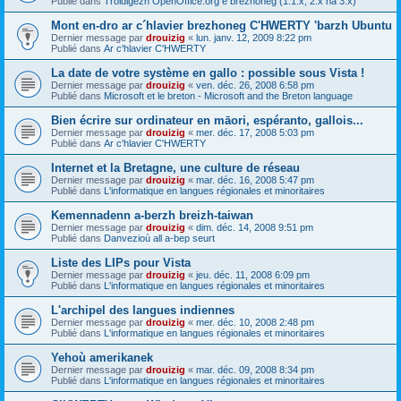
Publié dans
Troidigezh OpenOffice.org e brezhoneg (1.1.x, 2.x ha 3.x)
Mont en-dro ar c´hlavier brezhoneg C'HWERTY 'barzh Ubuntu
Dernier message par
drouizig
«
lun. janv. 12, 2009 8:22 pm
Publié dans
Ar c'hlavier C'HWERTY
La date de votre système en gallo : possible sous Vista !
Dernier message par
drouizig
«
ven. déc. 26, 2008 6:58 pm
Publié dans
Microsoft et le breton - Microsoft and the Breton language
Bien écrire sur ordinateur en māori, espéranto, gallois...
Dernier message par
drouizig
«
mer. déc. 17, 2008 5:03 pm
Publié dans
Ar c'hlavier C'HWERTY
Internet et la Bretagne, une culture de réseau
Dernier message par
drouizig
«
mar. déc. 16, 2008 5:47 pm
Publié dans
L'informatique en langues régionales et minoritaires
Kemennadenn a-berzh breizh-taiwan
Dernier message par
drouizig
«
dim. déc. 14, 2008 9:51 pm
Publié dans
Danvezioù all a-bep seurt
Liste des LIPs pour Vista
Dernier message par
drouizig
«
jeu. déc. 11, 2008 6:09 pm
Publié dans
L'informatique en langues régionales et minoritaires
L'archipel des langues indiennes
Dernier message par
drouizig
«
mer. déc. 10, 2008 2:48 pm
Publié dans
L'informatique en langues régionales et minoritaires
Yehoù amerikanek
Dernier message par
drouizig
«
mar. déc. 09, 2008 8:34 pm
Publié dans
L'informatique en langues régionales et minoritaires