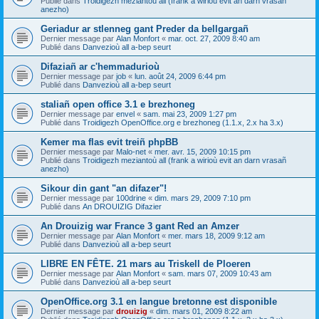
Publié dans
Troidigezh meziantoù all (frank a wirioù evit an darn vrasañ
anezho)
Geriadur ar stlenneg gant Preder da bellgargañ
Dernier message par
Alan Monfort
«
mar. oct. 27, 2009 8:40 am
Publié dans
Danvezioù all a-bep seurt
Difaziañ ar c'hemmadurioù
Dernier message par
job
«
lun. août 24, 2009 6:44 pm
Publié dans
Danvezioù all a-bep seurt
staliañ open office 3.1 e brezhoneg
Dernier message par
envel
«
sam. mai 23, 2009 1:27 pm
Publié dans
Troidigezh OpenOffice.org e brezhoneg (1.1.x, 2.x ha 3.x)
Kemer ma flas evit treiñ phpBB
Dernier message par
Malo-net
«
mer. avr. 15, 2009 10:15 pm
Publié dans
Troidigezh meziantoù all (frank a wirioù evit an darn vrasañ
anezho)
Sikour din gant "an difazer"!
Dernier message par
100drine
«
dim. mars 29, 2009 7:10 pm
Publié dans
An DROUIZIG Difazier
An Drouizig war France 3 gant Red an Amzer
Dernier message par
Alan Monfort
«
mer. mars 18, 2009 9:12 am
Publié dans
Danvezioù all a-bep seurt
LIBRE EN FÊTE. 21 mars au Triskell de Ploeren
Dernier message par
Alan Monfort
«
sam. mars 07, 2009 10:43 am
Publié dans
Danvezioù all a-bep seurt
OpenOffice.org 3.1 en langue bretonne est disponible
Dernier message par
drouizig
«
dim. mars 01, 2009 8:22 am