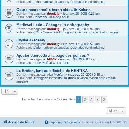
Publié dans
L'informatique en langues régionales et minoritaires
Gourc’hemennoù a-berzh skipailh Kelenn
Dernier message par
drouizig
«
jeu. nov. 20, 2008 9:21 pm
Publié dans
Danvezioù all a-bep seurt
Medieval Latin - Changes in orthography
Dernier message par
drouizig
«
jeu. nov. 20, 2008 2:55 pm
Publié dans
COL - Correcteur Orthographique Latin - Latin Spell Checker
Fryske akademy
Dernier message par
drouizig
«
lun. nov. 17, 2008 9:45 am
Publié dans
L'informatique en langues régionales et minoritaires
Ajouter Junicode à la page des polices ?
Dernier message par
bIBAR
«
mar. oct. 28, 2008 9:17 am
Publié dans
Danvezioù all a-bep seurt
Le Breton, langue officielle de KENTIKA
Dernier message par
Alan Monfort
«
mer. oct. 22, 2008 9:35 am
Publié dans
Troidigezh meziantoù all (frank a wirioù evit an darn vrasañ
anezho)
1
2
3
4
Suivant
La recherche a retourné 197 résultats
Aller
Accueil du forum
Supprimer les cookies
Fuseau horaire sur
UTC+01:00