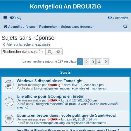
Korvigelloù An DROUIZIG
FAQ
Connexion
R
Accueil du forum
Rechercher
Sujets sans réponse
e
Sujets sans réponse
c
Aller sur la recherche avancée
h
Rechercher
Recherche avancée
e
1
2
3
4
Suivant
La recherche a retourné 197 résultats
r
c
Sujets
h
Windows 8 disponible en Tamazight
e
Dernier message par
drouizig
«
sam. févr. 16, 2013 9:17 pm
Publié dans
L'informatique en langues régionales et minoritaires
r
Une affiche pour GCompris en breton
Dernier message par
bIBAR
«
lun. juil. 12, 2010 2:56 pm
Publié dans
Troidigezh meziantoù all (frank a wirioù evit an darn vrasañ
anezho)
Ubuntu en breton dans l'école publique de Saint-Rvoal
Dernier message par
bIBAR
«
lun. juin 28, 2010 8:14 pm
Publié dans
L'informatique en langues régionales et minoritaires
Implijout Firefox (hag ar re all) e brezhoneg gant Linux ?