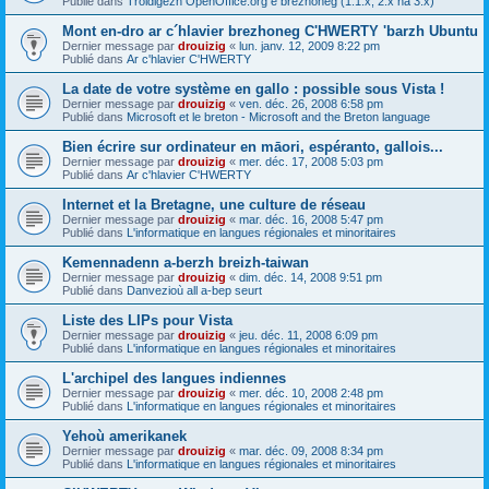
Publié dans
Troidigezh OpenOffice.org e brezhoneg (1.1.x, 2.x ha 3.x)
Mont en-dro ar c´hlavier brezhoneg C'HWERTY 'barzh Ubuntu
Dernier message par
drouizig
«
lun. janv. 12, 2009 8:22 pm
Publié dans
Ar c'hlavier C'HWERTY
La date de votre système en gallo : possible sous Vista !
Dernier message par
drouizig
«
ven. déc. 26, 2008 6:58 pm
Publié dans
Microsoft et le breton - Microsoft and the Breton language
Bien écrire sur ordinateur en māori, espéranto, gallois...
Dernier message par
drouizig
«
mer. déc. 17, 2008 5:03 pm
Publié dans
Ar c'hlavier C'HWERTY
Internet et la Bretagne, une culture de réseau
Dernier message par
drouizig
«
mar. déc. 16, 2008 5:47 pm
Publié dans
L'informatique en langues régionales et minoritaires
Kemennadenn a-berzh breizh-taiwan
Dernier message par
drouizig
«
dim. déc. 14, 2008 9:51 pm
Publié dans
Danvezioù all a-bep seurt
Liste des LIPs pour Vista
Dernier message par
drouizig
«
jeu. déc. 11, 2008 6:09 pm
Publié dans
L'informatique en langues régionales et minoritaires
L'archipel des langues indiennes
Dernier message par
drouizig
«
mer. déc. 10, 2008 2:48 pm
Publié dans
L'informatique en langues régionales et minoritaires
Yehoù amerikanek
Dernier message par
drouizig
«
mar. déc. 09, 2008 8:34 pm
Publié dans
L'informatique en langues régionales et minoritaires