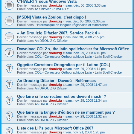
C’HWERTY sous Windows Vista
Dernier message par
drouizig
«
sam. déc. 06, 2008 3:33 pm
Publié dans
Ar c'hlavier C'HWERTY
[MSDN] Vista en Zoulou, c'est dispo !
Dernier message par
drouizig
«
ven. déc. 05, 2008 2:36 pm
Publié dans
L'informatique en langues régionales et minoritaires
« An Drouizig Difazier 2007, Service Pack 4 »
Dernier message par
drouizig
«
dim. nov. 30, 2008 2:55 pm
Publié dans
An DROUIZIG Difazier
Download COL2.x, the latin spellchecker for Microsoft Office
Dernier message par
drouizig
«
sam. nov. 29, 2008 4:16 pm
Publié dans
COL - Correcteur Orthographique Latin - Latin Spell Checker
Oggetto: Correttore Ortografico per il Latino (COL)
Dernier message par
drouizig
«
sam. nov. 29, 2008 4:14 pm
Publié dans
COL - Correcteur Orthographique Latin - Latin Spell Checker
An Drouizig Difazier - Daveoù - Références
Dernier message par
drouizig
«
sam. nov. 29, 2008 11:47 am
Publié dans
An DROUIZIG Difazier
Que faire si le correcteur est ou devient inactif ?
Dernier message par
drouizig
«
sam. nov. 29, 2008 11:34 am
Publié dans
An DROUIZIG Difazier
Que faire si la langue d'édition ne se maintient pas ?
Dernier message par
drouizig
«
sam. nov. 29, 2008 11:32 am
Publié dans
An DROUIZIG Difazier
Liste des LIPs pour Microsoft Office 2007
Dernier message par
drouizig
«
ven. nov. 21, 2008 1:20 pm