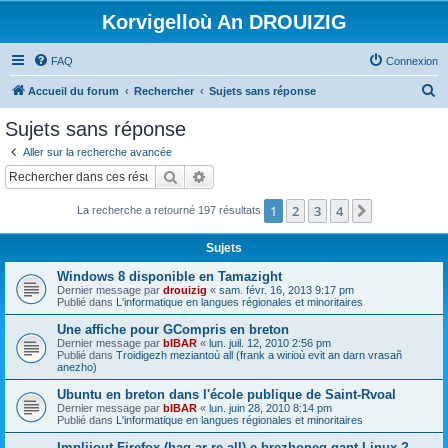
Korvigelloù An DROUIZIG
FAQ
Connexion
R
Accueil du forum
Rechercher
Sujets sans réponse
e
Sujets sans réponse
c
Aller sur la recherche avancée
h
Rechercher
Recherche avancée
e
1
2
3
4
Suivant
La recherche a retourné 197 résultats
r
c
Sujets
h
Windows 8 disponible en Tamazight
e
Dernier message par
drouizig
«
sam. févr. 16, 2013 9:17 pm
Publié dans
L'informatique en langues régionales et minoritaires
r
Une affiche pour GCompris en breton
Dernier message par
bIBAR
«
lun. juil. 12, 2010 2:56 pm
Publié dans
Troidigezh meziantoù all (frank a wirioù evit an darn vrasañ
anezho)
Ubuntu en breton dans l'école publique de Saint-Rvoal
Dernier message par
bIBAR
«
lun. juin 28, 2010 8:14 pm
Publié dans
L'informatique en langues régionales et minoritaires
Implijout Firefox (hag ar re all) e brezhoneg gant Linux ?