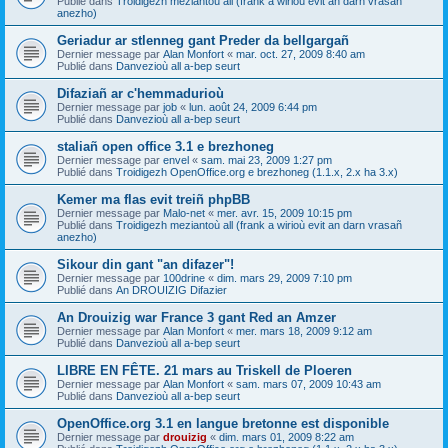
Publié dans
Troidigezh meziantoù all (frank a wirioù evit an darn vrasañ
anezho)
Geriadur ar stlenneg gant Preder da bellgargañ
Dernier message par
Alan Monfort
«
mar. oct. 27, 2009 8:40 am
Publié dans
Danvezioù all a-bep seurt
Difaziañ ar c'hemmadurioù
Dernier message par
job
«
lun. août 24, 2009 6:44 pm
Publié dans
Danvezioù all a-bep seurt
staliañ open office 3.1 e brezhoneg
Dernier message par
envel
«
sam. mai 23, 2009 1:27 pm
Publié dans
Troidigezh OpenOffice.org e brezhoneg (1.1.x, 2.x ha 3.x)
Kemer ma flas evit treiñ phpBB
Dernier message par
Malo-net
«
mer. avr. 15, 2009 10:15 pm
Publié dans
Troidigezh meziantoù all (frank a wirioù evit an darn vrasañ
anezho)
Sikour din gant "an difazer"!
Dernier message par
100drine
«
dim. mars 29, 2009 7:10 pm
Publié dans
An DROUIZIG Difazier
An Drouizig war France 3 gant Red an Amzer
Dernier message par
Alan Monfort
«
mer. mars 18, 2009 9:12 am
Publié dans
Danvezioù all a-bep seurt
LIBRE EN FÊTE. 21 mars au Triskell de Ploeren
Dernier message par
Alan Monfort
«
sam. mars 07, 2009 10:43 am
Publié dans
Danvezioù all a-bep seurt
OpenOffice.org 3.1 en langue bretonne est disponible
Dernier message par
drouizig
«
dim. mars 01, 2009 8:22 am