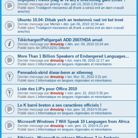
Dernier message par
jeremy
«
dim. juin 13, 2010 2:29 pm
Publié dans
Troidigezh meziantoù all (frank a wirioù evit an darn vrasañ
anezho)
Ubuntu 10.04: Dibab yezh an testennoù nad int ket troet
Dernier message par
Michel
«
dim. juin 06, 2010 10:34 am
Publié dans
Troidigezh meziantoù all (frank a wirioù evit an darn vrasañ
anezho)
Télécharger/Pellgargañ ADD 2007/HDA amañ
Dernier message par
drouizig
«
dim. avr. 04, 2010 10:24 am
Publié dans
An DROUIZIG Difazier
More Than 1 Billion Speakers of Endangered Languages...
Dernier message par
drouizig
«
lun. mars 08, 2010 11:17 am
Publié dans
L'informatique en langues régionales et minoritaires
Pennadoù-skrid diwar-benn ar stlenneg
Dernier message par
drouizig
«
lun. févr. 01, 2010 3:31 pm
Publié dans
L'informatique en langues régionales et minoritaires
Liste des LIPs pour Office 2010
Dernier message par
drouizig
«
ven. janv. 22, 2010 5:35 pm
Publié dans
L'informatique en langues régionales et minoritaires
Le K barré breton a ses caractères officiels !
Dernier message par
drouizig
«
lun. janv. 18, 2010 5:55 pm
Publié dans
L'informatique en langues régionales et minoritaires
Microsoft Windows 7 Will Speak 10 Languages from Africa
Dernier message par
drouizig
«
ven. janv. 15, 2010 6:21 pm
Publié dans
L'informatique en langues régionales et minoritaires
Ethiopia - Microsoft to release Windows 7 in Amharic