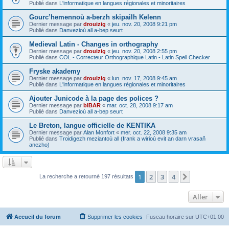
Publié dans
L'informatique en langues régionales et minoritaires
Gourc’hemennoù a-berzh skipailh Kelenn
Dernier message par
drouizig
«
jeu. nov. 20, 2008 9:21 pm
Publié dans
Danvezioù all a-bep seurt
Medieval Latin - Changes in orthography
Dernier message par
drouizig
«
jeu. nov. 20, 2008 2:55 pm
Publié dans
COL - Correcteur Orthographique Latin - Latin Spell Checker
Fryske akademy
Dernier message par
drouizig
«
lun. nov. 17, 2008 9:45 am
Publié dans
L'informatique en langues régionales et minoritaires
Ajouter Junicode à la page des polices ?
Dernier message par
bIBAR
«
mar. oct. 28, 2008 9:17 am
Publié dans
Danvezioù all a-bep seurt
Le Breton, langue officielle de KENTIKA
Dernier message par
Alan Monfort
«
mer. oct. 22, 2008 9:35 am
Publié dans
Troidigezh meziantoù all (frank a wirioù evit an darn vrasañ
anezho)
1
2
3
4
Suivant
La recherche a retourné 197 résultats
Aller
Accueil du forum
Supprimer les cookies
Fuseau horaire sur
UTC+01:00