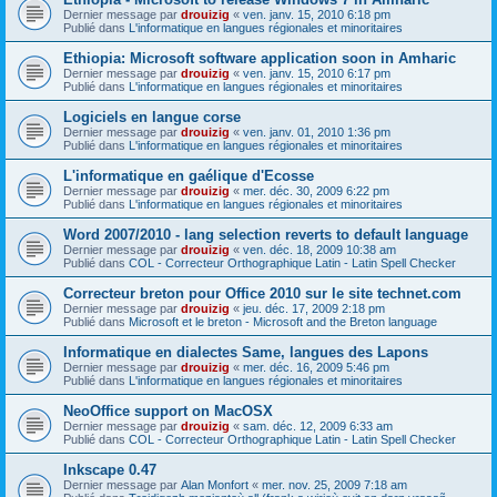
Dernier message par
drouizig
«
ven. janv. 15, 2010 6:18 pm
Publié dans
L'informatique en langues régionales et minoritaires
Ethiopia: Microsoft software application soon in Amharic
Dernier message par
drouizig
«
ven. janv. 15, 2010 6:17 pm
Publié dans
L'informatique en langues régionales et minoritaires
Logiciels en langue corse
Dernier message par
drouizig
«
ven. janv. 01, 2010 1:36 pm
Publié dans
L'informatique en langues régionales et minoritaires
L'informatique en gaélique d'Ecosse
Dernier message par
drouizig
«
mer. déc. 30, 2009 6:22 pm
Publié dans
L'informatique en langues régionales et minoritaires
Word 2007/2010 - lang selection reverts to default language
Dernier message par
drouizig
«
ven. déc. 18, 2009 10:38 am
Publié dans
COL - Correcteur Orthographique Latin - Latin Spell Checker
Correcteur breton pour Office 2010 sur le site technet.com
Dernier message par
drouizig
«
jeu. déc. 17, 2009 2:18 pm
Publié dans
Microsoft et le breton - Microsoft and the Breton language
Informatique en dialectes Same, langues des Lapons
Dernier message par
drouizig
«
mer. déc. 16, 2009 5:46 pm
Publié dans
L'informatique en langues régionales et minoritaires
NeoOffice support on MacOSX
Dernier message par
drouizig
«
sam. déc. 12, 2009 6:33 am
Publié dans
COL - Correcteur Orthographique Latin - Latin Spell Checker
Inkscape 0.47
Dernier message par
Alan Monfort
«
mer. nov. 25, 2009 7:18 am