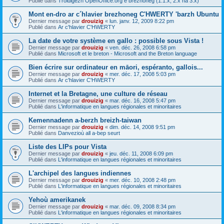
Publié dans
Troidigezh OpenOffice.org e brezhoneg (1.1.x, 2.x ha 3.x)
Mont en-dro ar c´hlavier brezhoneg C'HWERTY 'barzh Ubuntu
Dernier message par
drouizig
«
lun. janv. 12, 2009 8:22 pm
Publié dans
Ar c'hlavier C'HWERTY
La date de votre système en gallo : possible sous Vista !
Dernier message par
drouizig
«
ven. déc. 26, 2008 6:58 pm
Publié dans
Microsoft et le breton - Microsoft and the Breton language
Bien écrire sur ordinateur en māori, espéranto, gallois...
Dernier message par
drouizig
«
mer. déc. 17, 2008 5:03 pm
Publié dans
Ar c'hlavier C'HWERTY
Internet et la Bretagne, une culture de réseau
Dernier message par
drouizig
«
mar. déc. 16, 2008 5:47 pm
Publié dans
L'informatique en langues régionales et minoritaires
Kemennadenn a-berzh breizh-taiwan
Dernier message par
drouizig
«
dim. déc. 14, 2008 9:51 pm
Publié dans
Danvezioù all a-bep seurt
Liste des LIPs pour Vista
Dernier message par
drouizig
«
jeu. déc. 11, 2008 6:09 pm
Publié dans
L'informatique en langues régionales et minoritaires
L'archipel des langues indiennes
Dernier message par
drouizig
«
mer. déc. 10, 2008 2:48 pm
Publié dans
L'informatique en langues régionales et minoritaires
Yehoù amerikanek
Dernier message par
drouizig
«
mar. déc. 09, 2008 8:34 pm
Publié dans
L'informatique en langues régionales et minoritaires