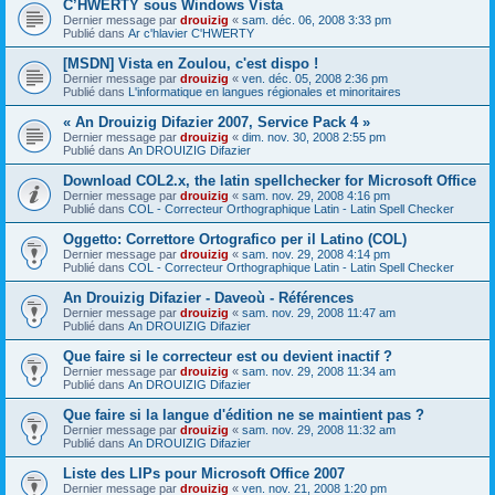
C’HWERTY sous Windows Vista
Dernier message par
drouizig
«
sam. déc. 06, 2008 3:33 pm
Publié dans
Ar c'hlavier C'HWERTY
[MSDN] Vista en Zoulou, c'est dispo !
Dernier message par
drouizig
«
ven. déc. 05, 2008 2:36 pm
Publié dans
L'informatique en langues régionales et minoritaires
« An Drouizig Difazier 2007, Service Pack 4 »
Dernier message par
drouizig
«
dim. nov. 30, 2008 2:55 pm
Publié dans
An DROUIZIG Difazier
Download COL2.x, the latin spellchecker for Microsoft Office
Dernier message par
drouizig
«
sam. nov. 29, 2008 4:16 pm
Publié dans
COL - Correcteur Orthographique Latin - Latin Spell Checker
Oggetto: Correttore Ortografico per il Latino (COL)
Dernier message par
drouizig
«
sam. nov. 29, 2008 4:14 pm
Publié dans
COL - Correcteur Orthographique Latin - Latin Spell Checker
An Drouizig Difazier - Daveoù - Références
Dernier message par
drouizig
«
sam. nov. 29, 2008 11:47 am
Publié dans
An DROUIZIG Difazier
Que faire si le correcteur est ou devient inactif ?
Dernier message par
drouizig
«
sam. nov. 29, 2008 11:34 am
Publié dans
An DROUIZIG Difazier
Que faire si la langue d'édition ne se maintient pas ?
Dernier message par
drouizig
«
sam. nov. 29, 2008 11:32 am
Publié dans
An DROUIZIG Difazier
Liste des LIPs pour Microsoft Office 2007
Dernier message par
drouizig
«
ven. nov. 21, 2008 1:20 pm