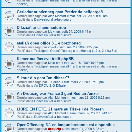
Publié dans
Troidigezh meziantoù all (frank a wirioù evit an darn vrasañ
anezho)
Geriadur ar stlenneg gant Preder da bellgargañ
Dernier message par
Alan Monfort
«
mar. oct. 27, 2009 8:40 am
Publié dans
Danvezioù all a-bep seurt
Difaziañ ar c'hemmadurioù
Dernier message par
job
«
lun. août 24, 2009 6:44 pm
Publié dans
Danvezioù all a-bep seurt
staliañ open office 3.1 e brezhoneg
Dernier message par
envel
«
sam. mai 23, 2009 1:27 pm
Publié dans
Troidigezh OpenOffice.org e brezhoneg (1.1.x, 2.x ha 3.x)
Kemer ma flas evit treiñ phpBB
Dernier message par
Malo-net
«
mer. avr. 15, 2009 10:15 pm
Publié dans
Troidigezh meziantoù all (frank a wirioù evit an darn vrasañ
anezho)
Sikour din gant "an difazer"!
Dernier message par
100drine
«
dim. mars 29, 2009 7:10 pm
Publié dans
An DROUIZIG Difazier
An Drouizig war France 3 gant Red an Amzer
Dernier message par
Alan Monfort
«
mer. mars 18, 2009 9:12 am
Publié dans
Danvezioù all a-bep seurt
LIBRE EN FÊTE. 21 mars au Triskell de Ploeren
Dernier message par
Alan Monfort
«
sam. mars 07, 2009 10:43 am
Publié dans
Danvezioù all a-bep seurt
OpenOffice.org 3.1 en langue bretonne est disponible
Dernier message par
drouizig
«
dim. mars 01, 2009 8:22 am