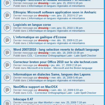
Dernier message par
drouizig
«
ven. janv. 15, 2010 6:18 pm
Publié dans
L'informatique en langues régionales et minoritaires
Ethiopia: Microsoft software application soon in Amharic
Dernier message par
drouizig
«
ven. janv. 15, 2010 6:17 pm
Publié dans
L'informatique en langues régionales et minoritaires
Logiciels en langue corse
Dernier message par
drouizig
«
ven. janv. 01, 2010 1:36 pm
Publié dans
L'informatique en langues régionales et minoritaires
L'informatique en gaélique d'Ecosse
Dernier message par
drouizig
«
mer. déc. 30, 2009 6:22 pm
Publié dans
L'informatique en langues régionales et minoritaires
Word 2007/2010 - lang selection reverts to default language
Dernier message par
drouizig
«
ven. déc. 18, 2009 10:38 am
Publié dans
COL - Correcteur Orthographique Latin - Latin Spell Checker
Correcteur breton pour Office 2010 sur le site technet.com
Dernier message par
drouizig
«
jeu. déc. 17, 2009 2:18 pm
Publié dans
Microsoft et le breton - Microsoft and the Breton language
Informatique en dialectes Same, langues des Lapons
Dernier message par
drouizig
«
mer. déc. 16, 2009 5:46 pm
Publié dans
L'informatique en langues régionales et minoritaires
NeoOffice support on MacOSX
Dernier message par
drouizig
«
sam. déc. 12, 2009 6:33 am
Publié dans
COL - Correcteur Orthographique Latin - Latin Spell Checker
Inkscape 0.47
Dernier message par
Alan Monfort
«
mer. nov. 25, 2009 7:18 am