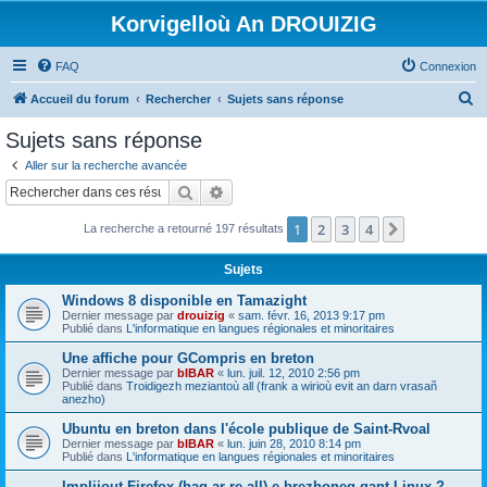
Korvigelloù An DROUIZIG
FAQ
Connexion
R
Accueil du forum
Rechercher
Sujets sans réponse
e
Sujets sans réponse
c
Aller sur la recherche avancée
h
Rechercher
Recherche avancée
e
1
2
3
4
Suivant
La recherche a retourné 197 résultats
r
c
Sujets
h
Windows 8 disponible en Tamazight
e
Dernier message par
drouizig
«
sam. févr. 16, 2013 9:17 pm
Publié dans
L'informatique en langues régionales et minoritaires
r
Une affiche pour GCompris en breton
Dernier message par
bIBAR
«
lun. juil. 12, 2010 2:56 pm
Publié dans
Troidigezh meziantoù all (frank a wirioù evit an darn vrasañ
anezho)
Ubuntu en breton dans l'école publique de Saint-Rvoal
Dernier message par
bIBAR
«
lun. juin 28, 2010 8:14 pm
Publié dans
L'informatique en langues régionales et minoritaires
Implijout Firefox (hag ar re all) e brezhoneg gant Linux ?