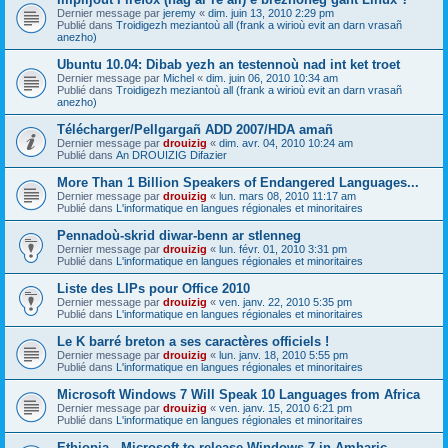
Dernier message par
jeremy
«
dim. juin 13, 2010 2:29 pm
Publié dans
Troidigezh meziantoù all (frank a wirioù evit an darn vrasañ
anezho)
Ubuntu 10.04: Dibab yezh an testennoù nad int ket troet
Dernier message par
Michel
«
dim. juin 06, 2010 10:34 am
Publié dans
Troidigezh meziantoù all (frank a wirioù evit an darn vrasañ
anezho)
Télécharger/Pellgargañ ADD 2007/HDA amañ
Dernier message par
drouizig
«
dim. avr. 04, 2010 10:24 am
Publié dans
An DROUIZIG Difazier
More Than 1 Billion Speakers of Endangered Languages...
Dernier message par
drouizig
«
lun. mars 08, 2010 11:17 am
Publié dans
L'informatique en langues régionales et minoritaires
Pennadoù-skrid diwar-benn ar stlenneg
Dernier message par
drouizig
«
lun. févr. 01, 2010 3:31 pm
Publié dans
L'informatique en langues régionales et minoritaires
Liste des LIPs pour Office 2010
Dernier message par
drouizig
«
ven. janv. 22, 2010 5:35 pm
Publié dans
L'informatique en langues régionales et minoritaires
Le K barré breton a ses caractères officiels !
Dernier message par
drouizig
«
lun. janv. 18, 2010 5:55 pm
Publié dans
L'informatique en langues régionales et minoritaires
Microsoft Windows 7 Will Speak 10 Languages from Africa
Dernier message par
drouizig
«
ven. janv. 15, 2010 6:21 pm
Publié dans
L'informatique en langues régionales et minoritaires
Ethiopia - Microsoft to release Windows 7 in Amharic