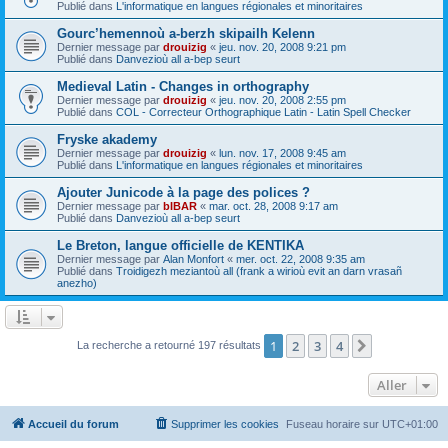
Publié dans
L'informatique en langues régionales et minoritaires
Gourc’hemennoù a-berzh skipailh Kelenn
Dernier message par
drouizig
«
jeu. nov. 20, 2008 9:21 pm
Publié dans
Danvezioù all a-bep seurt
Medieval Latin - Changes in orthography
Dernier message par
drouizig
«
jeu. nov. 20, 2008 2:55 pm
Publié dans
COL - Correcteur Orthographique Latin - Latin Spell Checker
Fryske akademy
Dernier message par
drouizig
«
lun. nov. 17, 2008 9:45 am
Publié dans
L'informatique en langues régionales et minoritaires
Ajouter Junicode à la page des polices ?
Dernier message par
bIBAR
«
mar. oct. 28, 2008 9:17 am
Publié dans
Danvezioù all a-bep seurt
Le Breton, langue officielle de KENTIKA
Dernier message par
Alan Monfort
«
mer. oct. 22, 2008 9:35 am
Publié dans
Troidigezh meziantoù all (frank a wirioù evit an darn vrasañ
anezho)
1
2
3
4
Suivant
La recherche a retourné 197 résultats
Aller
Accueil du forum
Supprimer les cookies
Fuseau horaire sur
UTC+01:00