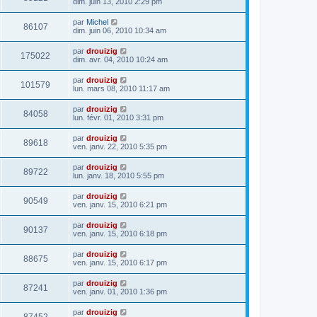
dim. juin 13, 2010 2:29 pm
par
Michel
86107
dim. juin 06, 2010 10:34 am
par
drouizig
175022
dim. avr. 04, 2010 10:24 am
par
drouizig
101579
lun. mars 08, 2010 11:17 am
par
drouizig
84058
lun. févr. 01, 2010 3:31 pm
par
drouizig
89618
ven. janv. 22, 2010 5:35 pm
par
drouizig
89722
lun. janv. 18, 2010 5:55 pm
par
drouizig
90549
ven. janv. 15, 2010 6:21 pm
par
drouizig
90137
ven. janv. 15, 2010 6:18 pm
par
drouizig
88675
ven. janv. 15, 2010 6:17 pm
par
drouizig
87241
ven. janv. 01, 2010 1:36 pm
par
drouizig