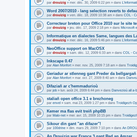
par
drouizig
»
mer. déc. 30, 2009 6:22 pm
» dans
L'informat
Word 2007/2010 - lang selection reverts to defa
par
drouizig
»
ven. déc. 18, 2009 10:38 am
» dans
COL - Co
Correcteur breton pour Office 2010 sur le site 
par
drouizig
»
jeu. déc. 17, 2009 2:18 pm
» dans
Microsoft e
Informatique en dialectes Same, langues des 
par
drouizig
»
mer. déc. 16, 2009 5:46 pm
» dans
L'informat
NeoOffice support on MacOSX
par
drouizig
»
sam. déc. 12, 2009 6:33 am
» dans
COL - Cor
Inkscape 0.47
par
Alan Monfort
»
mer. nov. 25, 2009 7:18 am
» dans
Troidi
Geriadur ar stlenneg gant Preder da bellgargañ
par
Alan Monfort
»
mar. oct. 27, 2009 8:40 am
» dans
Danvezi
Difaziañ ar c'hemmadurioù
par
job
»
lun. août 24, 2009 6:44 pm
» dans
Danvezioù all a-
staliañ open office 3.1 e brezhoneg
par
envel
»
sam. mai 23, 2009 1:27 pm
» dans
Troidigezh Op
Kemer ma flas evit treiñ phpBB
par
Malo-net
»
mer. avr. 15, 2009 10:15 pm
» dans
Troidigez
Sikour din gant "an difazer"!
par
100drine
»
dim. mars 29, 2009 7:10 pm
» dans
An DROUI
An Drouizig war France 3 gant Red an Amzer