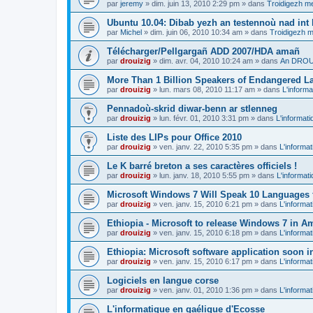
par
jeremy
»
dim. juin 13, 2010 2:29 pm
» dans
Troidigezh me
Ubuntu 10.04: Dibab yezh an testennoù nad int k
par
Michel
»
dim. juin 06, 2010 10:34 am
» dans
Troidigezh m
Télécharger/Pellgargañ ADD 2007/HDA amañ
par
drouizig
»
dim. avr. 04, 2010 10:24 am
» dans
An DROUI
More Than 1 Billion Speakers of Endangered L
par
drouizig
»
lun. mars 08, 2010 11:17 am
» dans
L'informa
Pennadoù-skrid diwar-benn ar stlenneg
par
drouizig
»
lun. févr. 01, 2010 3:31 pm
» dans
L'informati
Liste des LIPs pour Office 2010
par
drouizig
»
ven. janv. 22, 2010 5:35 pm
» dans
L'informat
Le K barré breton a ses caractères officiels !
par
drouizig
»
lun. janv. 18, 2010 5:55 pm
» dans
L'informat
Microsoft Windows 7 Will Speak 10 Languages 
par
drouizig
»
ven. janv. 15, 2010 6:21 pm
» dans
L'informat
Ethiopia - Microsoft to release Windows 7 in A
par
drouizig
»
ven. janv. 15, 2010 6:18 pm
» dans
L'informat
Ethiopia: Microsoft software application soon 
par
drouizig
»
ven. janv. 15, 2010 6:17 pm
» dans
L'informat
Logiciels en langue corse
par
drouizig
»
ven. janv. 01, 2010 1:36 pm
» dans
L'informat
L'informatique en gaélique d'Ecosse