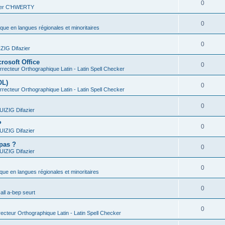
0
vier C'HWERTY
0
ique en langues régionales et minoritaires
0
IG Difazier
rosoft Office
0
recteur Orthographique Latin - Latin Spell Checker
OL)
0
recteur Orthographique Latin - Latin Spell Checker
0
IZIG Difazier
?
0
IZIG Difazier
 pas ?
0
IZIG Difazier
0
ique en langues régionales et minoritaires
0
all a-bep seurt
0
ecteur Orthographique Latin - Latin Spell Checker