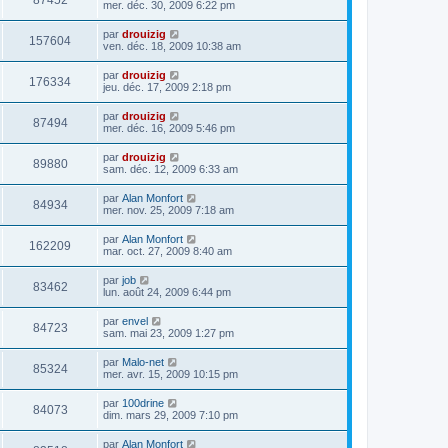
87452
mer. déc. 30, 2009 6:22 pm
par
drouizig
157604
ven. déc. 18, 2009 10:38 am
par
drouizig
176334
jeu. déc. 17, 2009 2:18 pm
par
drouizig
87494
mer. déc. 16, 2009 5:46 pm
par
drouizig
89880
sam. déc. 12, 2009 6:33 am
par
Alan Monfort
84934
mer. nov. 25, 2009 7:18 am
par
Alan Monfort
162209
mar. oct. 27, 2009 8:40 am
par
job
83462
lun. août 24, 2009 6:44 pm
par
envel
84723
sam. mai 23, 2009 1:27 pm
par
Malo-net
85324
mer. avr. 15, 2009 10:15 pm
par
100drine
84073
dim. mars 29, 2009 7:10 pm
par
Alan Monfort