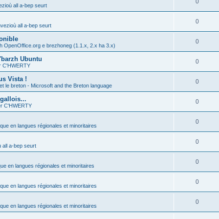
0
zioù all a-bep seurt
0
vezioù all a-bep seurt
onible
0
h OpenOffice.org e brezhoneg (1.1.x, 2.x ha 3.x)
'barzh Ubuntu
0
ier C'HWERTY
s Vista !
0
et le breton - Microsoft and the Breton language
allois...
0
ier C'HWERTY
0
ique en langues régionales et minoritaires
0
all a-bep seurt
0
que en langues régionales et minoritaires
0
ique en langues régionales et minoritaires
0
ique en langues régionales et minoritaires