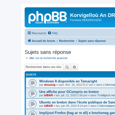
Korvigelloù An D
Foromoù KERZROUIZIG
Raccourcis
FAQ
Accueil du forum
Rechercher
Sujets sans réponse
Sujets sans réponse
Aller sur la recherche avancée
Rechercher
Recherche avancée
SUJETS
Windows 8 disponible en Tamazight
par
drouizig
»
sam. févr. 16, 2013 9:17 pm
» dans
L'informa
Une affiche pour GCompris en breton
par
bIBAR
»
lun. juil. 12, 2010 2:56 pm
» dans
Troidigezh mez
Ubuntu en breton dans l'école publique de Sain
par
bIBAR
»
lun. juin 28, 2010 8:14 pm
» dans
L'informatique
Implijout Firefox (hag ar re all) e brezhoneg ga