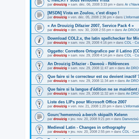
C’HWERTY sous Windows Vista
par
drouizig
»
sam. déc. 06, 2008 3:33 pm
» dans
Ar c'hla
[MSDN] Vista en Zoulou, c'est dispo !
par
drouizig
»
ven. déc. 05, 2008 2:36 pm
» dans
L'informat
« An Drouizig Difazier 2007, Service Pack 4 »
par
drouizig
»
dim. nov. 30, 2008 2:55 pm
» dans
An DROUIZ
Download COL2.x, the latin spellchecker for Mic
par
drouizig
»
sam. nov. 29, 2008 4:16 pm
» dans
COL - Cor
Oggetto: Correttore Ortografico per il Latino (C
par
drouizig
»
sam. nov. 29, 2008 4:14 pm
» dans
COL - Cor
An Drouizig Difazier - Daveoù - Références
par
drouizig
»
sam. nov. 29, 2008 11:47 am
» dans
An DROU
Que faire si le correcteur est ou devient inactif 
par
drouizig
»
sam. nov. 29, 2008 11:34 am
» dans
An DROU
Que faire si la langue d'édition ne se maintient
par
drouizig
»
sam. nov. 29, 2008 11:32 am
» dans
An DROU
Liste des LIPs pour Microsoft Office 2007
par
drouizig
»
ven. nov. 21, 2008 1:20 pm
» dans
L'informat
Gourc’hemennoù a-berzh skipailh Kelenn
par
drouizig
»
jeu. nov. 20, 2008 9:21 pm
» dans
Danvezioù 
Medieval Latin - Changes in orthography
par
drouizig
»
jeu. nov. 20, 2008 2:55 pm
» dans
COL - Corr