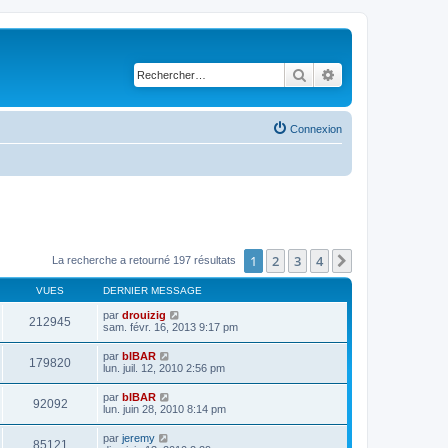
Rechercher
Recherche avancé
Connexion
1
2
3
4
Suivant
La recherche a retourné 197 résultats
VUES
DERNIER MESSAGE
par
drouizig
212945
sam. févr. 16, 2013 9:17 pm
par
bIBAR
179820
lun. juil. 12, 2010 2:56 pm
par
bIBAR
92092
lun. juin 28, 2010 8:14 pm
par
jeremy
85121