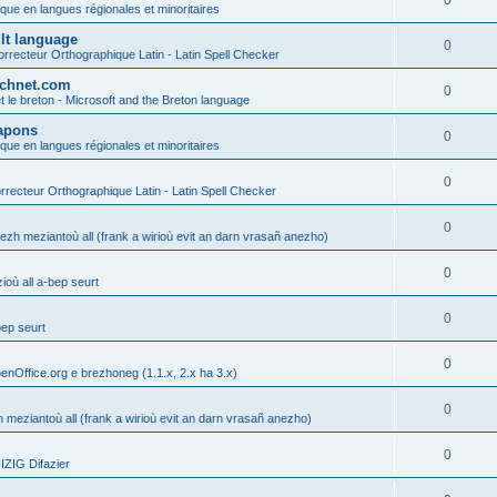
0
ique en langues régionales et minoritaires
ult language
0
rrecteur Orthographique Latin - Latin Spell Checker
technet.com
0
t le breton - Microsoft and the Breton language
Lapons
0
ique en langues régionales et minoritaires
0
recteur Orthographique Latin - Latin Spell Checker
0
gezh meziantoù all (frank a wirioù evit an darn vrasañ anezho)
0
où all a-bep seurt
0
bep seurt
0
enOffice.org e brezhoneg (1.1.x, 2.x ha 3.x)
0
h meziantoù all (frank a wirioù evit an darn vrasañ anezho)
0
ZIG Difazier