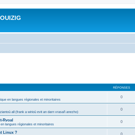
ROUIZIG
RÉPONSES
0
tique en langues régionales et minoritaires
0
iantoù all (frank a wirioù evit an darn vrasañ anezho)
t-Rvoal
0
 en langues régionales et minoritaires
nt Linux ?
0