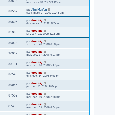
83518
mer. mars 18, 2009 9:12 am
par
Alan Monfort
88509
sam. mars 07, 2009 10:43 am
par
drouizig
89505
dim. mars 01, 2009 8:22 am
par
drouizig
85980
lun. janv. 12, 2009 8:22 pm
par
drouizig
89033
ven. déc. 26, 2008 6:58 pm
par
drouizig
90919
mer. déc. 17, 2008 5:03 pm
par
drouizig
88711
mar. déc. 16, 2008 5:47 pm
par
drouizig
86598
dim. déc. 14, 2008 9:51 pm
par
drouizig
89055
jeu. déc. 11, 2008 6:09 pm
par
drouizig
87502
mer. déc. 10, 2008 2:48 pm
par
drouizig
87416
mar. déc. 09, 2008 8:34 pm
par
drouizig