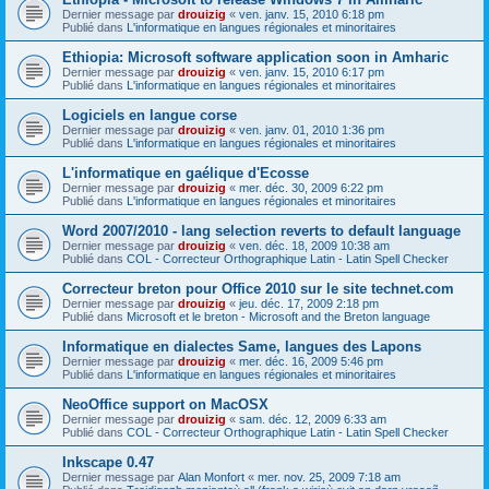
Dernier message par
drouizig
«
ven. janv. 15, 2010 6:18 pm
Publié dans
L'informatique en langues régionales et minoritaires
Ethiopia: Microsoft software application soon in Amharic
Dernier message par
drouizig
«
ven. janv. 15, 2010 6:17 pm
Publié dans
L'informatique en langues régionales et minoritaires
Logiciels en langue corse
Dernier message par
drouizig
«
ven. janv. 01, 2010 1:36 pm
Publié dans
L'informatique en langues régionales et minoritaires
L'informatique en gaélique d'Ecosse
Dernier message par
drouizig
«
mer. déc. 30, 2009 6:22 pm
Publié dans
L'informatique en langues régionales et minoritaires
Word 2007/2010 - lang selection reverts to default language
Dernier message par
drouizig
«
ven. déc. 18, 2009 10:38 am
Publié dans
COL - Correcteur Orthographique Latin - Latin Spell Checker
Correcteur breton pour Office 2010 sur le site technet.com
Dernier message par
drouizig
«
jeu. déc. 17, 2009 2:18 pm
Publié dans
Microsoft et le breton - Microsoft and the Breton language
Informatique en dialectes Same, langues des Lapons
Dernier message par
drouizig
«
mer. déc. 16, 2009 5:46 pm
Publié dans
L'informatique en langues régionales et minoritaires
NeoOffice support on MacOSX
Dernier message par
drouizig
«
sam. déc. 12, 2009 6:33 am
Publié dans
COL - Correcteur Orthographique Latin - Latin Spell Checker
Inkscape 0.47
Dernier message par
Alan Monfort
«
mer. nov. 25, 2009 7:18 am