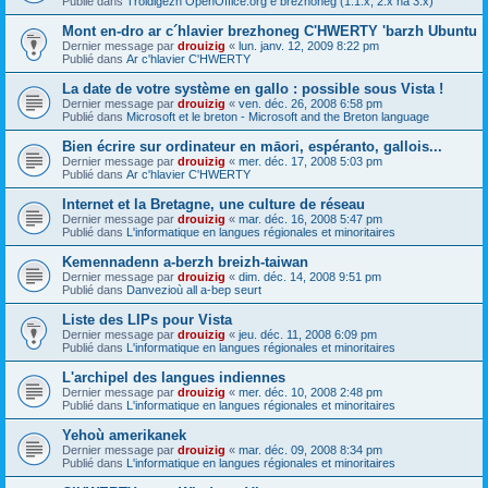
Publié dans
Troidigezh OpenOffice.org e brezhoneg (1.1.x, 2.x ha 3.x)
Mont en-dro ar c´hlavier brezhoneg C'HWERTY 'barzh Ubuntu
Dernier message par
drouizig
«
lun. janv. 12, 2009 8:22 pm
Publié dans
Ar c'hlavier C'HWERTY
La date de votre système en gallo : possible sous Vista !
Dernier message par
drouizig
«
ven. déc. 26, 2008 6:58 pm
Publié dans
Microsoft et le breton - Microsoft and the Breton language
Bien écrire sur ordinateur en māori, espéranto, gallois...
Dernier message par
drouizig
«
mer. déc. 17, 2008 5:03 pm
Publié dans
Ar c'hlavier C'HWERTY
Internet et la Bretagne, une culture de réseau
Dernier message par
drouizig
«
mar. déc. 16, 2008 5:47 pm
Publié dans
L'informatique en langues régionales et minoritaires
Kemennadenn a-berzh breizh-taiwan
Dernier message par
drouizig
«
dim. déc. 14, 2008 9:51 pm
Publié dans
Danvezioù all a-bep seurt
Liste des LIPs pour Vista
Dernier message par
drouizig
«
jeu. déc. 11, 2008 6:09 pm
Publié dans
L'informatique en langues régionales et minoritaires
L'archipel des langues indiennes
Dernier message par
drouizig
«
mer. déc. 10, 2008 2:48 pm
Publié dans
L'informatique en langues régionales et minoritaires
Yehoù amerikanek
Dernier message par
drouizig
«
mar. déc. 09, 2008 8:34 pm
Publié dans
L'informatique en langues régionales et minoritaires