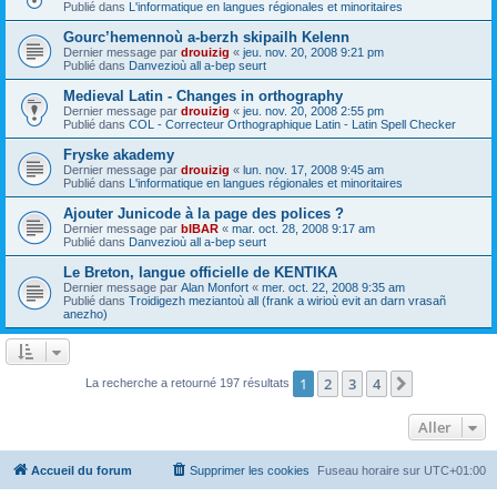
Publié dans
L'informatique en langues régionales et minoritaires
Gourc’hemennoù a-berzh skipailh Kelenn
Dernier message par
drouizig
«
jeu. nov. 20, 2008 9:21 pm
Publié dans
Danvezioù all a-bep seurt
Medieval Latin - Changes in orthography
Dernier message par
drouizig
«
jeu. nov. 20, 2008 2:55 pm
Publié dans
COL - Correcteur Orthographique Latin - Latin Spell Checker
Fryske akademy
Dernier message par
drouizig
«
lun. nov. 17, 2008 9:45 am
Publié dans
L'informatique en langues régionales et minoritaires
Ajouter Junicode à la page des polices ?
Dernier message par
bIBAR
«
mar. oct. 28, 2008 9:17 am
Publié dans
Danvezioù all a-bep seurt
Le Breton, langue officielle de KENTIKA
Dernier message par
Alan Monfort
«
mer. oct. 22, 2008 9:35 am
Publié dans
Troidigezh meziantoù all (frank a wirioù evit an darn vrasañ
anezho)
1
2
3
4
Suivant
La recherche a retourné 197 résultats
Aller
Accueil du forum
Supprimer les cookies
Fuseau horaire sur
UTC+01:00