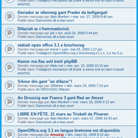
Publié dans
Troidigezh meziantoù all (frank a wirioù evit an darn vrasañ
anezho)
Geriadur ar stlenneg gant Preder da bellgargañ
Dernier message par
Alan Monfort
«
mar. oct. 27, 2009 8:40 am
Publié dans
Danvezioù all a-bep seurt
Difaziañ ar c'hemmadurioù
Dernier message par
job
«
lun. août 24, 2009 6:44 pm
Publié dans
Danvezioù all a-bep seurt
staliañ open office 3.1 e brezhoneg
Dernier message par
envel
«
sam. mai 23, 2009 1:27 pm
Publié dans
Troidigezh OpenOffice.org e brezhoneg (1.1.x, 2.x ha 3.x)
Kemer ma flas evit treiñ phpBB
Dernier message par
Malo-net
«
mer. avr. 15, 2009 10:15 pm
Publié dans
Troidigezh meziantoù all (frank a wirioù evit an darn vrasañ
anezho)
Sikour din gant "an difazer"!
Dernier message par
100drine
«
dim. mars 29, 2009 7:10 pm
Publié dans
An DROUIZIG Difazier
An Drouizig war France 3 gant Red an Amzer
Dernier message par
Alan Monfort
«
mer. mars 18, 2009 9:12 am
Publié dans
Danvezioù all a-bep seurt
LIBRE EN FÊTE. 21 mars au Triskell de Ploeren
Dernier message par
Alan Monfort
«
sam. mars 07, 2009 10:43 am
Publié dans
Danvezioù all a-bep seurt
OpenOffice.org 3.1 en langue bretonne est disponible
Dernier message par
drouizig
«
dim. mars 01, 2009 8:22 am