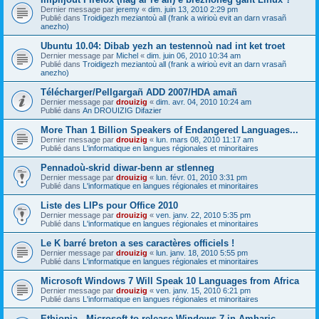
Dernier message par
jeremy
«
dim. juin 13, 2010 2:29 pm
Publié dans
Troidigezh meziantoù all (frank a wirioù evit an darn vrasañ
anezho)
Ubuntu 10.04: Dibab yezh an testennoù nad int ket troet
Dernier message par
Michel
«
dim. juin 06, 2010 10:34 am
Publié dans
Troidigezh meziantoù all (frank a wirioù evit an darn vrasañ
anezho)
Télécharger/Pellgargañ ADD 2007/HDA amañ
Dernier message par
drouizig
«
dim. avr. 04, 2010 10:24 am
Publié dans
An DROUIZIG Difazier
More Than 1 Billion Speakers of Endangered Languages...
Dernier message par
drouizig
«
lun. mars 08, 2010 11:17 am
Publié dans
L'informatique en langues régionales et minoritaires
Pennadoù-skrid diwar-benn ar stlenneg
Dernier message par
drouizig
«
lun. févr. 01, 2010 3:31 pm
Publié dans
L'informatique en langues régionales et minoritaires
Liste des LIPs pour Office 2010
Dernier message par
drouizig
«
ven. janv. 22, 2010 5:35 pm
Publié dans
L'informatique en langues régionales et minoritaires
Le K barré breton a ses caractères officiels !
Dernier message par
drouizig
«
lun. janv. 18, 2010 5:55 pm
Publié dans
L'informatique en langues régionales et minoritaires
Microsoft Windows 7 Will Speak 10 Languages from Africa
Dernier message par
drouizig
«
ven. janv. 15, 2010 6:21 pm
Publié dans
L'informatique en langues régionales et minoritaires
Ethiopia - Microsoft to release Windows 7 in Amharic