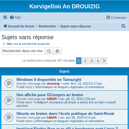
Korvigelloù An DROUIZIG
FAQ
Connexion
R
Accueil du forum
Rechercher
Sujets sans réponse
e
Sujets sans réponse
c
Aller sur la recherche avancée
h
Rechercher
Recherche avancée
e
1
2
3
4
Suivant
La recherche a retourné 197 résultats
r
c
Sujets
h
Windows 8 disponible en Tamazight
e
Dernier message par
drouizig
«
sam. févr. 16, 2013 9:17 pm
Publié dans
L'informatique en langues régionales et minoritaires
r
Une affiche pour GCompris en breton
Dernier message par
bIBAR
«
lun. juil. 12, 2010 2:56 pm
Publié dans
Troidigezh meziantoù all (frank a wirioù evit an darn vrasañ
anezho)
Ubuntu en breton dans l'école publique de Saint-Rvoal
Dernier message par
bIBAR
«
lun. juin 28, 2010 8:14 pm
Publié dans
L'informatique en langues régionales et minoritaires
Implijout Firefox (hag ar re all) e brezhoneg gant Linux ?