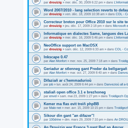
par
drouizig
»
mer. déc. 30, 2009 6:22 pm
» dans
L'informat
Word 2007/2010 - lang selection reverts to defa
par
drouizig
»
ven. déc. 18, 2009 10:38 am
» dans
COL - Co
Correcteur breton pour Office 2010 sur le site 
par
drouizig
»
jeu. déc. 17, 2009 2:18 pm
» dans
Microsoft e
Informatique en dialectes Same, langues des 
par
drouizig
»
mer. déc. 16, 2009 5:46 pm
» dans
L'informat
NeoOffice support on MacOSX
par
drouizig
»
sam. déc. 12, 2009 6:33 am
» dans
COL - Cor
Inkscape 0.47
par
Alan Monfort
»
mer. nov. 25, 2009 7:18 am
» dans
Troidi
Geriadur ar stlenneg gant Preder da bellgargañ
par
Alan Monfort
»
mar. oct. 27, 2009 8:40 am
» dans
Danvezi
Difaziañ ar c'hemmadurioù
par
job
»
lun. août 24, 2009 6:44 pm
» dans
Danvezioù all a-
staliañ open office 3.1 e brezhoneg
par
envel
»
sam. mai 23, 2009 1:27 pm
» dans
Troidigezh Op
Kemer ma flas evit treiñ phpBB
par
Malo-net
»
mer. avr. 15, 2009 10:15 pm
» dans
Troidigez
Sikour din gant "an difazer"!
par
100drine
»
dim. mars 29, 2009 7:10 pm
» dans
An DROUI
An Drouizig war France 3 gant Red an Amzer