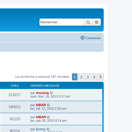
Rechercher
Recherche avancé
Connexion
1
2
3
4
Suivant
La recherche a retourné 197 résultats
VUES
DERNIER MESSAGE
par
drouizig
213217
sam. févr. 16, 2013 9:17 pm
par
bIBAR
180021
lun. juil. 12, 2010 2:56 pm
par
bIBAR
92223
lun. juin 28, 2010 8:14 pm
par
jeremy
85220