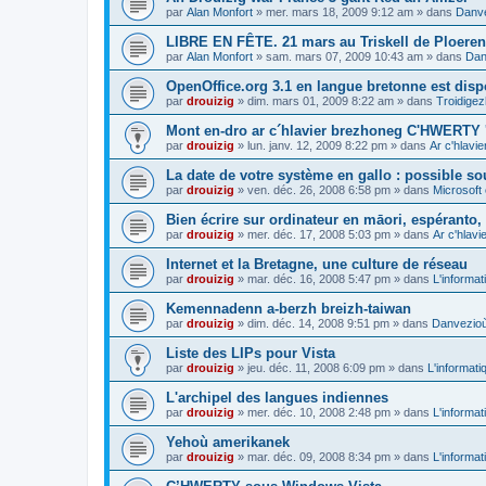
par
Alan Monfort
»
mer. mars 18, 2009 9:12 am
» dans
Danve
LIBRE EN FÊTE. 21 mars au Triskell de Ploeren
par
Alan Monfort
»
sam. mars 07, 2009 10:43 am
» dans
Dan
OpenOffice.org 3.1 en langue bretonne est disp
par
drouizig
»
dim. mars 01, 2009 8:22 am
» dans
Troidigez
Mont en-dro ar c´hlavier brezhoneg C'HWERTY 
par
drouizig
»
lun. janv. 12, 2009 8:22 pm
» dans
Ar c'hlav
La date de votre système en gallo : possible sou
par
drouizig
»
ven. déc. 26, 2008 6:58 pm
» dans
Microsoft 
Bien écrire sur ordinateur en māori, espéranto, g
par
drouizig
»
mer. déc. 17, 2008 5:03 pm
» dans
Ar c'hlav
Internet et la Bretagne, une culture de réseau
par
drouizig
»
mar. déc. 16, 2008 5:47 pm
» dans
L'informat
Kemennadenn a-berzh breizh-taiwan
par
drouizig
»
dim. déc. 14, 2008 9:51 pm
» dans
Danvezioù 
Liste des LIPs pour Vista
par
drouizig
»
jeu. déc. 11, 2008 6:09 pm
» dans
L'informati
L'archipel des langues indiennes
par
drouizig
»
mer. déc. 10, 2008 2:48 pm
» dans
L'informat
Yehoù amerikanek
par
drouizig
»
mar. déc. 09, 2008 8:34 pm
» dans
L'informat