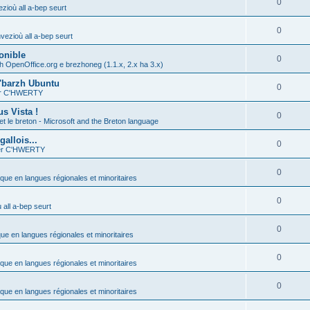
0
zioù all a-bep seurt
0
vezioù all a-bep seurt
onible
0
h OpenOffice.org e brezhoneg (1.1.x, 2.x ha 3.x)
'barzh Ubuntu
0
ier C'HWERTY
s Vista !
0
et le breton - Microsoft and the Breton language
allois...
0
ier C'HWERTY
0
ique en langues régionales et minoritaires
0
all a-bep seurt
0
que en langues régionales et minoritaires
0
ique en langues régionales et minoritaires
0
ique en langues régionales et minoritaires