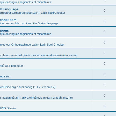
0
ique en langues régionales et minoritaires
ult language
0
rrecteur Orthographique Latin - Latin Spell Checker
technet.com
0
t le breton - Microsoft and the Breton language
Lapons
0
ique en langues régionales et minoritaires
0
recteur Orthographique Latin - Latin Spell Checker
0
gezh meziantoù all (frank a wirioù evit an darn vrasañ anezho)
0
où all a-bep seurt
0
bep seurt
0
enOffice.org e brezhoneg (1.1.x, 2.x ha 3.x)
0
h meziantoù all (frank a wirioù evit an darn vrasañ anezho)
0
ZIG Difazier