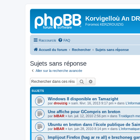
Korvigelloù An D
Foromoù KERZROUIZIG
Raccourcis
FAQ
Accueil du forum
Rechercher
Sujets sans réponse
Sujets sans réponse
Aller sur la recherche avancée
Rechercher
Recherche avancée
SUJETS
Windows 8 disponible en Tamazight
par
drouizig
»
sam. févr. 16, 2013 9:17 pm
» dans
L'informa
Une affiche pour GCompris en breton
par
bIBAR
»
lun. juil. 12, 2010 2:56 pm
» dans
Troidigezh mez
Ubuntu en breton dans l'école publique de Sain
par
bIBAR
»
lun. juin 28, 2010 8:14 pm
» dans
L'informatique
Implijout Firefox (hag ar re all) e brezhoneg ga