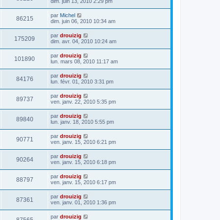
dim. juin 13, 2010 2:29 pm
par
Michel
86215
dim. juin 06, 2010 10:34 am
par
drouizig
175209
dim. avr. 04, 2010 10:24 am
par
drouizig
101890
lun. mars 08, 2010 11:17 am
par
drouizig
84176
lun. févr. 01, 2010 3:31 pm
par
drouizig
89737
ven. janv. 22, 2010 5:35 pm
par
drouizig
89840
lun. janv. 18, 2010 5:55 pm
par
drouizig
90771
ven. janv. 15, 2010 6:21 pm
par
drouizig
90264
ven. janv. 15, 2010 6:18 pm
par
drouizig
88797
ven. janv. 15, 2010 6:17 pm
par
drouizig
87361
ven. janv. 01, 2010 1:36 pm
par
drouizig