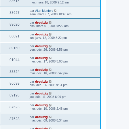
83615
mer. mars 18, 2009 9:12 am
par
Alan Monfort
88627
sam. mars 07, 2009 10:43 am
par
drouizig
89620
dim. mars 01, 2009 8:22 am
par
drouizig
86091
lun. janv. 12, 2009 8:22 pm
par
drouizig
89160
ven. déc. 26, 2008 6:58 pm
par
drouizig
91044
mer. déc. 17, 2008 5:03 pm
par
drouizig
88824
mar. déc. 16, 2008 5:47 pm
par
drouizig
86699
dim. déc. 14, 2008 9:51 pm
par
drouizig
89198
jeu. déc. 11, 2008 6:09 pm
par
drouizig
87623
mer. déc. 10, 2008 2:48 pm
par
drouizig
87528
mar. déc. 09, 2008 8:34 pm
par
drouizig