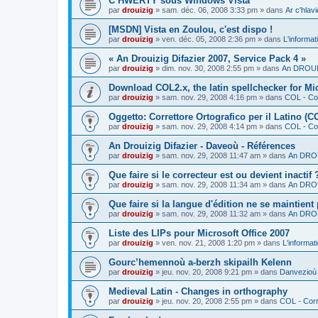
C’HWERTY sous Windows Vista
par
drouizig
»
sam. déc. 06, 2008 3:33 pm
» dans
Ar c'hla
[MSDN] Vista en Zoulou, c'est dispo !
par
drouizig
»
ven. déc. 05, 2008 2:36 pm
» dans
L'informat
« An Drouizig Difazier 2007, Service Pack 4 »
par
drouizig
»
dim. nov. 30, 2008 2:55 pm
» dans
An DROUIZ
Download COL2.x, the latin spellchecker for Mic
par
drouizig
»
sam. nov. 29, 2008 4:16 pm
» dans
COL - Cor
Oggetto: Correttore Ortografico per il Latino (C
par
drouizig
»
sam. nov. 29, 2008 4:14 pm
» dans
COL - Cor
An Drouizig Difazier - Daveoù - Références
par
drouizig
»
sam. nov. 29, 2008 11:47 am
» dans
An DROU
Que faire si le correcteur est ou devient inactif 
par
drouizig
»
sam. nov. 29, 2008 11:34 am
» dans
An DROU
Que faire si la langue d'édition ne se maintient
par
drouizig
»
sam. nov. 29, 2008 11:32 am
» dans
An DROU
Liste des LIPs pour Microsoft Office 2007
par
drouizig
»
ven. nov. 21, 2008 1:20 pm
» dans
L'informat
Gourc’hemennoù a-berzh skipailh Kelenn
par
drouizig
»
jeu. nov. 20, 2008 9:21 pm
» dans
Danvezioù 
Medieval Latin - Changes in orthography
par
drouizig
»
jeu. nov. 20, 2008 2:55 pm
» dans
COL - Corr