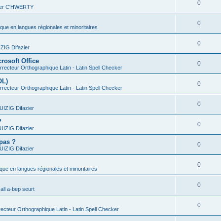
0
vier C'HWERTY
0
ique en langues régionales et minoritaires
0
IG Difazier
rosoft Office
0
recteur Orthographique Latin - Latin Spell Checker
OL)
0
recteur Orthographique Latin - Latin Spell Checker
0
IZIG Difazier
?
0
IZIG Difazier
 pas ?
0
IZIG Difazier
0
ique en langues régionales et minoritaires
0
all a-bep seurt
0
ecteur Orthographique Latin - Latin Spell Checker