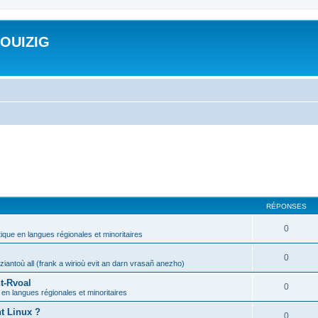
ROUIZIG
RÉPONSES
0
tique en langues régionales et minoritaires
0
iantoù all (frank a wirioù evit an darn vrasañ anezho)
t-Rvoal
0
 en langues régionales et minoritaires
nt Linux ?
0