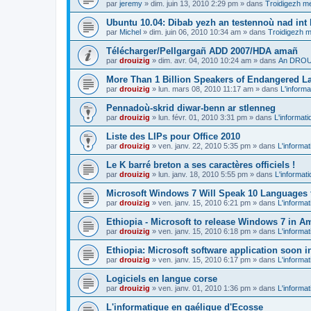
par
jeremy
»
dim. juin 13, 2010 2:29 pm
» dans
Troidigezh me
Ubuntu 10.04: Dibab yezh an testennoù nad int k
par
Michel
»
dim. juin 06, 2010 10:34 am
» dans
Troidigezh m
Télécharger/Pellgargañ ADD 2007/HDA amañ
par
drouizig
»
dim. avr. 04, 2010 10:24 am
» dans
An DROUI
More Than 1 Billion Speakers of Endangered L
par
drouizig
»
lun. mars 08, 2010 11:17 am
» dans
L'informa
Pennadoù-skrid diwar-benn ar stlenneg
par
drouizig
»
lun. févr. 01, 2010 3:31 pm
» dans
L'informati
Liste des LIPs pour Office 2010
par
drouizig
»
ven. janv. 22, 2010 5:35 pm
» dans
L'informat
Le K barré breton a ses caractères officiels !
par
drouizig
»
lun. janv. 18, 2010 5:55 pm
» dans
L'informat
Microsoft Windows 7 Will Speak 10 Languages 
par
drouizig
»
ven. janv. 15, 2010 6:21 pm
» dans
L'informat
Ethiopia - Microsoft to release Windows 7 in A
par
drouizig
»
ven. janv. 15, 2010 6:18 pm
» dans
L'informat
Ethiopia: Microsoft software application soon 
par
drouizig
»
ven. janv. 15, 2010 6:17 pm
» dans
L'informat
Logiciels en langue corse
par
drouizig
»
ven. janv. 01, 2010 1:36 pm
» dans
L'informat
L'informatique en gaélique d'Ecosse