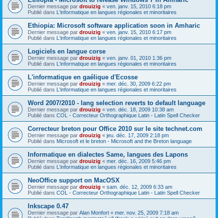
Dernier message par
drouizig
«
ven. janv. 15, 2010 6:18 pm
Publié dans
L'informatique en langues régionales et minoritaires
Ethiopia: Microsoft software application soon in Amharic
Dernier message par
drouizig
«
ven. janv. 15, 2010 6:17 pm
Publié dans
L'informatique en langues régionales et minoritaires
Logiciels en langue corse
Dernier message par
drouizig
«
ven. janv. 01, 2010 1:36 pm
Publié dans
L'informatique en langues régionales et minoritaires
L'informatique en gaélique d'Ecosse
Dernier message par
drouizig
«
mer. déc. 30, 2009 6:22 pm
Publié dans
L'informatique en langues régionales et minoritaires
Word 2007/2010 - lang selection reverts to default language
Dernier message par
drouizig
«
ven. déc. 18, 2009 10:38 am
Publié dans
COL - Correcteur Orthographique Latin - Latin Spell Checker
Correcteur breton pour Office 2010 sur le site technet.com
Dernier message par
drouizig
«
jeu. déc. 17, 2009 2:18 pm
Publié dans
Microsoft et le breton - Microsoft and the Breton language
Informatique en dialectes Same, langues des Lapons
Dernier message par
drouizig
«
mer. déc. 16, 2009 5:46 pm
Publié dans
L'informatique en langues régionales et minoritaires
NeoOffice support on MacOSX
Dernier message par
drouizig
«
sam. déc. 12, 2009 6:33 am
Publié dans
COL - Correcteur Orthographique Latin - Latin Spell Checker
Inkscape 0.47
Dernier message par
Alan Monfort
«
mer. nov. 25, 2009 7:18 am