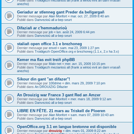
Publié dans
Troidigezh meziantoù all (frank a wirioù evit an darn vrasañ
anezho)
Geriadur ar stlenneg gant Preder da bellgargañ
Dernier message par
Alan Monfort
«
mar. oct. 27, 2009 8:40 am
Publié dans
Danvezioù all a-bep seurt
Difaziañ ar c'hemmadurioù
Dernier message par
job
«
lun. août 24, 2009 6:44 pm
Publié dans
Danvezioù all a-bep seurt
staliañ open office 3.1 e brezhoneg
Dernier message par
envel
«
sam. mai 23, 2009 1:27 pm
Publié dans
Troidigezh OpenOffice.org e brezhoneg (1.1.x, 2.x ha 3.x)
Kemer ma flas evit treiñ phpBB
Dernier message par
Malo-net
«
mer. avr. 15, 2009 10:15 pm
Publié dans
Troidigezh meziantoù all (frank a wirioù evit an darn vrasañ
anezho)
Sikour din gant "an difazer"!
Dernier message par
100drine
«
dim. mars 29, 2009 7:10 pm
Publié dans
An DROUIZIG Difazier
An Drouizig war France 3 gant Red an Amzer
Dernier message par
Alan Monfort
«
mer. mars 18, 2009 9:12 am
Publié dans
Danvezioù all a-bep seurt
LIBRE EN FÊTE. 21 mars au Triskell de Ploeren
Dernier message par
Alan Monfort
«
sam. mars 07, 2009 10:43 am
Publié dans
Danvezioù all a-bep seurt
OpenOffice.org 3.1 en langue bretonne est disponible
Dernier message par
drouizig
«
dim. mars 01, 2009 8:22 am