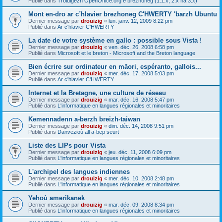
Publié dans
Troidigezh OpenOffice.org e brezhoneg (1.1.x, 2.x ha 3.x)
Mont en-dro ar c´hlavier brezhoneg C'HWERTY 'barzh Ubuntu
Dernier message par
drouizig
«
lun. janv. 12, 2009 8:22 pm
Publié dans
Ar c'hlavier C'HWERTY
La date de votre système en gallo : possible sous Vista !
Dernier message par
drouizig
«
ven. déc. 26, 2008 6:58 pm
Publié dans
Microsoft et le breton - Microsoft and the Breton language
Bien écrire sur ordinateur en māori, espéranto, gallois...
Dernier message par
drouizig
«
mer. déc. 17, 2008 5:03 pm
Publié dans
Ar c'hlavier C'HWERTY
Internet et la Bretagne, une culture de réseau
Dernier message par
drouizig
«
mar. déc. 16, 2008 5:47 pm
Publié dans
L'informatique en langues régionales et minoritaires
Kemennadenn a-berzh breizh-taiwan
Dernier message par
drouizig
«
dim. déc. 14, 2008 9:51 pm
Publié dans
Danvezioù all a-bep seurt
Liste des LIPs pour Vista
Dernier message par
drouizig
«
jeu. déc. 11, 2008 6:09 pm
Publié dans
L'informatique en langues régionales et minoritaires
L'archipel des langues indiennes
Dernier message par
drouizig
«
mer. déc. 10, 2008 2:48 pm
Publié dans
L'informatique en langues régionales et minoritaires
Yehoù amerikanek
Dernier message par
drouizig
«
mar. déc. 09, 2008 8:34 pm
Publié dans
L'informatique en langues régionales et minoritaires