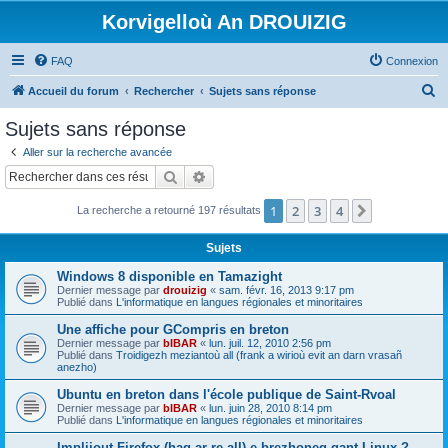
Korvigelloù An DROUIZIG
FAQ
Connexion
R
Accueil du forum
Rechercher
Sujets sans réponse
e
Sujets sans réponse
c
Aller sur la recherche avancée
h
Rechercher
Recherche avancée
e
1
2
3
4
Suivant
La recherche a retourné 197 résultats
r
c
Sujets
h
Windows 8 disponible en Tamazight
e
Dernier message par
drouizig
«
sam. févr. 16, 2013 9:17 pm
Publié dans
L'informatique en langues régionales et minoritaires
r
Une affiche pour GCompris en breton
Dernier message par
bIBAR
«
lun. juil. 12, 2010 2:56 pm
Publié dans
Troidigezh meziantoù all (frank a wirioù evit an darn vrasañ
anezho)
Ubuntu en breton dans l'école publique de Saint-Rvoal
Dernier message par
bIBAR
«
lun. juin 28, 2010 8:14 pm
Publié dans
L'informatique en langues régionales et minoritaires
Implijout Firefox (hag ar re all) e brezhoneg gant Linux ?