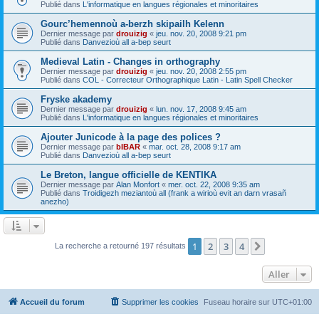
Publié dans
L'informatique en langues régionales et minoritaires
Gourc’hemennoù a-berzh skipailh Kelenn
Dernier message par
drouizig
«
jeu. nov. 20, 2008 9:21 pm
Publié dans
Danvezioù all a-bep seurt
Medieval Latin - Changes in orthography
Dernier message par
drouizig
«
jeu. nov. 20, 2008 2:55 pm
Publié dans
COL - Correcteur Orthographique Latin - Latin Spell Checker
Fryske akademy
Dernier message par
drouizig
«
lun. nov. 17, 2008 9:45 am
Publié dans
L'informatique en langues régionales et minoritaires
Ajouter Junicode à la page des polices ?
Dernier message par
bIBAR
«
mar. oct. 28, 2008 9:17 am
Publié dans
Danvezioù all a-bep seurt
Le Breton, langue officielle de KENTIKA
Dernier message par
Alan Monfort
«
mer. oct. 22, 2008 9:35 am
Publié dans
Troidigezh meziantoù all (frank a wirioù evit an darn vrasañ
anezho)
1
2
3
4
Suivant
La recherche a retourné 197 résultats
Aller
Accueil du forum
Supprimer les cookies
Fuseau horaire sur
UTC+01:00