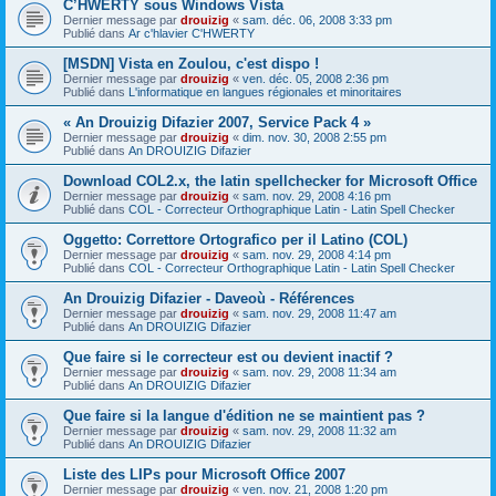
C’HWERTY sous Windows Vista
Dernier message par
drouizig
«
sam. déc. 06, 2008 3:33 pm
Publié dans
Ar c'hlavier C'HWERTY
[MSDN] Vista en Zoulou, c'est dispo !
Dernier message par
drouizig
«
ven. déc. 05, 2008 2:36 pm
Publié dans
L'informatique en langues régionales et minoritaires
« An Drouizig Difazier 2007, Service Pack 4 »
Dernier message par
drouizig
«
dim. nov. 30, 2008 2:55 pm
Publié dans
An DROUIZIG Difazier
Download COL2.x, the latin spellchecker for Microsoft Office
Dernier message par
drouizig
«
sam. nov. 29, 2008 4:16 pm
Publié dans
COL - Correcteur Orthographique Latin - Latin Spell Checker
Oggetto: Correttore Ortografico per il Latino (COL)
Dernier message par
drouizig
«
sam. nov. 29, 2008 4:14 pm
Publié dans
COL - Correcteur Orthographique Latin - Latin Spell Checker
An Drouizig Difazier - Daveoù - Références
Dernier message par
drouizig
«
sam. nov. 29, 2008 11:47 am
Publié dans
An DROUIZIG Difazier
Que faire si le correcteur est ou devient inactif ?
Dernier message par
drouizig
«
sam. nov. 29, 2008 11:34 am
Publié dans
An DROUIZIG Difazier
Que faire si la langue d'édition ne se maintient pas ?
Dernier message par
drouizig
«
sam. nov. 29, 2008 11:32 am
Publié dans
An DROUIZIG Difazier
Liste des LIPs pour Microsoft Office 2007
Dernier message par
drouizig
«
ven. nov. 21, 2008 1:20 pm