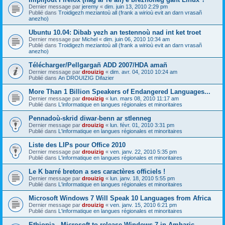
Dernier message par
jeremy
«
dim. juin 13, 2010 2:29 pm
Publié dans
Troidigezh meziantoù all (frank a wirioù evit an darn vrasañ
anezho)
Ubuntu 10.04: Dibab yezh an testennoù nad int ket troet
Dernier message par
Michel
«
dim. juin 06, 2010 10:34 am
Publié dans
Troidigezh meziantoù all (frank a wirioù evit an darn vrasañ
anezho)
Télécharger/Pellgargañ ADD 2007/HDA amañ
Dernier message par
drouizig
«
dim. avr. 04, 2010 10:24 am
Publié dans
An DROUIZIG Difazier
More Than 1 Billion Speakers of Endangered Languages...
Dernier message par
drouizig
«
lun. mars 08, 2010 11:17 am
Publié dans
L'informatique en langues régionales et minoritaires
Pennadoù-skrid diwar-benn ar stlenneg
Dernier message par
drouizig
«
lun. févr. 01, 2010 3:31 pm
Publié dans
L'informatique en langues régionales et minoritaires
Liste des LIPs pour Office 2010
Dernier message par
drouizig
«
ven. janv. 22, 2010 5:35 pm
Publié dans
L'informatique en langues régionales et minoritaires
Le K barré breton a ses caractères officiels !
Dernier message par
drouizig
«
lun. janv. 18, 2010 5:55 pm
Publié dans
L'informatique en langues régionales et minoritaires
Microsoft Windows 7 Will Speak 10 Languages from Africa
Dernier message par
drouizig
«
ven. janv. 15, 2010 6:21 pm
Publié dans
L'informatique en langues régionales et minoritaires
Ethiopia - Microsoft to release Windows 7 in Amharic