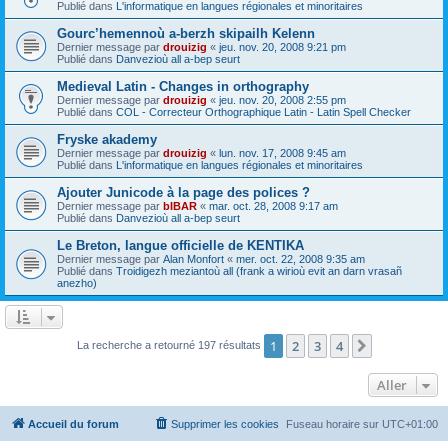
Publié dans
L'informatique en langues régionales et minoritaires
Gourc’hemennoù a-berzh skipailh Kelenn
Dernier message par
drouizig
«
jeu. nov. 20, 2008 9:21 pm
Publié dans
Danvezioù all a-bep seurt
Medieval Latin - Changes in orthography
Dernier message par
drouizig
«
jeu. nov. 20, 2008 2:55 pm
Publié dans
COL - Correcteur Orthographique Latin - Latin Spell Checker
Fryske akademy
Dernier message par
drouizig
«
lun. nov. 17, 2008 9:45 am
Publié dans
L'informatique en langues régionales et minoritaires
Ajouter Junicode à la page des polices ?
Dernier message par
bIBAR
«
mar. oct. 28, 2008 9:17 am
Publié dans
Danvezioù all a-bep seurt
Le Breton, langue officielle de KENTIKA
Dernier message par
Alan Monfort
«
mer. oct. 22, 2008 9:35 am
Publié dans
Troidigezh meziantoù all (frank a wirioù evit an darn vrasañ
anezho)
1
2
3
4
Suivant
La recherche a retourné 197 résultats
Aller
Accueil du forum
Supprimer les cookies
Fuseau horaire sur
UTC+01:00