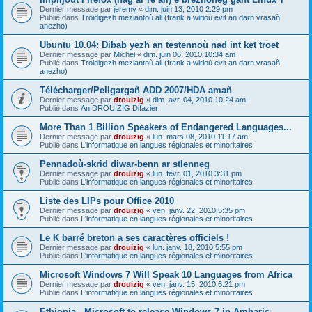
Dernier message par
jeremy
«
dim. juin 13, 2010 2:29 pm
Publié dans
Troidigezh meziantoù all (frank a wirioù evit an darn vrasañ
anezho)
Ubuntu 10.04: Dibab yezh an testennoù nad int ket troet
Dernier message par
Michel
«
dim. juin 06, 2010 10:34 am
Publié dans
Troidigezh meziantoù all (frank a wirioù evit an darn vrasañ
anezho)
Télécharger/Pellgargañ ADD 2007/HDA amañ
Dernier message par
drouizig
«
dim. avr. 04, 2010 10:24 am
Publié dans
An DROUIZIG Difazier
More Than 1 Billion Speakers of Endangered Languages...
Dernier message par
drouizig
«
lun. mars 08, 2010 11:17 am
Publié dans
L'informatique en langues régionales et minoritaires
Pennadoù-skrid diwar-benn ar stlenneg
Dernier message par
drouizig
«
lun. févr. 01, 2010 3:31 pm
Publié dans
L'informatique en langues régionales et minoritaires
Liste des LIPs pour Office 2010
Dernier message par
drouizig
«
ven. janv. 22, 2010 5:35 pm
Publié dans
L'informatique en langues régionales et minoritaires
Le K barré breton a ses caractères officiels !
Dernier message par
drouizig
«
lun. janv. 18, 2010 5:55 pm
Publié dans
L'informatique en langues régionales et minoritaires
Microsoft Windows 7 Will Speak 10 Languages from Africa
Dernier message par
drouizig
«
ven. janv. 15, 2010 6:21 pm
Publié dans
L'informatique en langues régionales et minoritaires
Ethiopia - Microsoft to release Windows 7 in Amharic