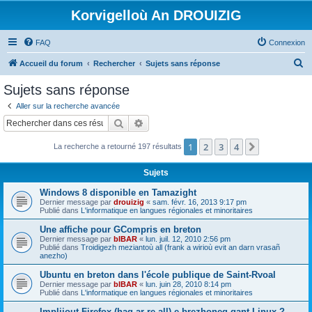
Korvigelloù An DROUIZIG
FAQ
Connexion
R
Accueil du forum
Rechercher
Sujets sans réponse
e
Sujets sans réponse
c
Aller sur la recherche avancée
h
Rechercher
Recherche avancée
e
1
2
3
4
Suivant
La recherche a retourné 197 résultats
r
c
Sujets
h
Windows 8 disponible en Tamazight
e
Dernier message par
drouizig
«
sam. févr. 16, 2013 9:17 pm
Publié dans
L'informatique en langues régionales et minoritaires
r
Une affiche pour GCompris en breton
Dernier message par
bIBAR
«
lun. juil. 12, 2010 2:56 pm
Publié dans
Troidigezh meziantoù all (frank a wirioù evit an darn vrasañ
anezho)
Ubuntu en breton dans l'école publique de Saint-Rvoal
Dernier message par
bIBAR
«
lun. juin 28, 2010 8:14 pm
Publié dans
L'informatique en langues régionales et minoritaires
Implijout Firefox (hag ar re all) e brezhoneg gant Linux ?