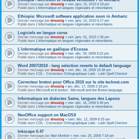
Dernier message par
drouizig
«
ven. janv. 15, 2010 6:18 pm
Publié dans
L'informatique en langues régionales et minoritaires
Ethiopia: Microsoft software application soon in Amharic
Dernier message par
drouizig
«
ven. janv. 15, 2010 6:17 pm
Publié dans
L'informatique en langues régionales et minoritaires
Logiciels en langue corse
Dernier message par
drouizig
«
ven. janv. 01, 2010 1:36 pm
Publié dans
L'informatique en langues régionales et minoritaires
L'informatique en gaélique d'Ecosse
Dernier message par
drouizig
«
mer. déc. 30, 2009 6:22 pm
Publié dans
L'informatique en langues régionales et minoritaires
Word 2007/2010 - lang selection reverts to default language
Dernier message par
drouizig
«
ven. déc. 18, 2009 10:38 am
Publié dans
COL - Correcteur Orthographique Latin - Latin Spell Checker
Correcteur breton pour Office 2010 sur le site technet.com
Dernier message par
drouizig
«
jeu. déc. 17, 2009 2:18 pm
Publié dans
Microsoft et le breton - Microsoft and the Breton language
Informatique en dialectes Same, langues des Lapons
Dernier message par
drouizig
«
mer. déc. 16, 2009 5:46 pm
Publié dans
L'informatique en langues régionales et minoritaires
NeoOffice support on MacOSX
Dernier message par
drouizig
«
sam. déc. 12, 2009 6:33 am
Publié dans
COL - Correcteur Orthographique Latin - Latin Spell Checker
Inkscape 0.47
Dernier message par
Alan Monfort
«
mer. nov. 25, 2009 7:18 am