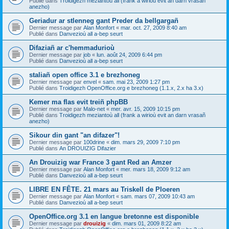
Publié dans
Troidigezh meziantoù all (frank a wirioù evit an darn vrasañ
anezho)
Geriadur ar stlenneg gant Preder da bellgargañ
Dernier message par
Alan Monfort
«
mar. oct. 27, 2009 8:40 am
Publié dans
Danvezioù all a-bep seurt
Difaziañ ar c'hemmadurioù
Dernier message par
job
«
lun. août 24, 2009 6:44 pm
Publié dans
Danvezioù all a-bep seurt
staliañ open office 3.1 e brezhoneg
Dernier message par
envel
«
sam. mai 23, 2009 1:27 pm
Publié dans
Troidigezh OpenOffice.org e brezhoneg (1.1.x, 2.x ha 3.x)
Kemer ma flas evit treiñ phpBB
Dernier message par
Malo-net
«
mer. avr. 15, 2009 10:15 pm
Publié dans
Troidigezh meziantoù all (frank a wirioù evit an darn vrasañ
anezho)
Sikour din gant "an difazer"!
Dernier message par
100drine
«
dim. mars 29, 2009 7:10 pm
Publié dans
An DROUIZIG Difazier
An Drouizig war France 3 gant Red an Amzer
Dernier message par
Alan Monfort
«
mer. mars 18, 2009 9:12 am
Publié dans
Danvezioù all a-bep seurt
LIBRE EN FÊTE. 21 mars au Triskell de Ploeren
Dernier message par
Alan Monfort
«
sam. mars 07, 2009 10:43 am
Publié dans
Danvezioù all a-bep seurt
OpenOffice.org 3.1 en langue bretonne est disponible
Dernier message par
drouizig
«
dim. mars 01, 2009 8:22 am