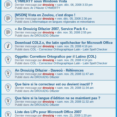
C’HWERTY sous Windows Vista
Dernier message par
drouizig
«
sam. déc. 06, 2008 3:33 pm
Publié dans
Ar c'hlavier C'HWERTY
[MSDN] Vista en Zoulou, c'est dispo !
Dernier message par
drouizig
«
ven. déc. 05, 2008 2:36 pm
Publié dans
L'informatique en langues régionales et minoritaires
« An Drouizig Difazier 2007, Service Pack 4 »
Dernier message par
drouizig
«
dim. nov. 30, 2008 2:55 pm
Publié dans
An DROUIZIG Difazier
Download COL2.x, the latin spellchecker for Microsoft Office
Dernier message par
drouizig
«
sam. nov. 29, 2008 4:16 pm
Publié dans
COL - Correcteur Orthographique Latin - Latin Spell Checker
Oggetto: Correttore Ortografico per il Latino (COL)
Dernier message par
drouizig
«
sam. nov. 29, 2008 4:14 pm
Publié dans
COL - Correcteur Orthographique Latin - Latin Spell Checker
An Drouizig Difazier - Daveoù - Références
Dernier message par
drouizig
«
sam. nov. 29, 2008 11:47 am
Publié dans
An DROUIZIG Difazier
Que faire si le correcteur est ou devient inactif ?
Dernier message par
drouizig
«
sam. nov. 29, 2008 11:34 am
Publié dans
An DROUIZIG Difazier
Que faire si la langue d'édition ne se maintient pas ?
Dernier message par
drouizig
«
sam. nov. 29, 2008 11:32 am
Publié dans
An DROUIZIG Difazier
Liste des LIPs pour Microsoft Office 2007
Dernier message par
drouizig
«
ven. nov. 21, 2008 1:20 pm