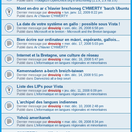
Publié dans
Troidigezh OpenOffice.org e brezhoneg (1.1.x, 2.x ha 3.x)
Mont en-dro ar c´hlavier brezhoneg C'HWERTY 'barzh Ubuntu
Dernier message par
drouizig
«
lun. janv. 12, 2009 8:22 pm
Publié dans
Ar c'hlavier C'HWERTY
La date de votre système en gallo : possible sous Vista !
Dernier message par
drouizig
«
ven. déc. 26, 2008 6:58 pm
Publié dans
Microsoft et le breton - Microsoft and the Breton language
Bien écrire sur ordinateur en māori, espéranto, gallois...
Dernier message par
drouizig
«
mer. déc. 17, 2008 5:03 pm
Publié dans
Ar c'hlavier C'HWERTY
Internet et la Bretagne, une culture de réseau
Dernier message par
drouizig
«
mar. déc. 16, 2008 5:47 pm
Publié dans
L'informatique en langues régionales et minoritaires
Kemennadenn a-berzh breizh-taiwan
Dernier message par
drouizig
«
dim. déc. 14, 2008 9:51 pm
Publié dans
Danvezioù all a-bep seurt
Liste des LIPs pour Vista
Dernier message par
drouizig
«
jeu. déc. 11, 2008 6:09 pm
Publié dans
L'informatique en langues régionales et minoritaires
L'archipel des langues indiennes
Dernier message par
drouizig
«
mer. déc. 10, 2008 2:48 pm
Publié dans
L'informatique en langues régionales et minoritaires
Yehoù amerikanek
Dernier message par
drouizig
«
mar. déc. 09, 2008 8:34 pm
Publié dans
L'informatique en langues régionales et minoritaires