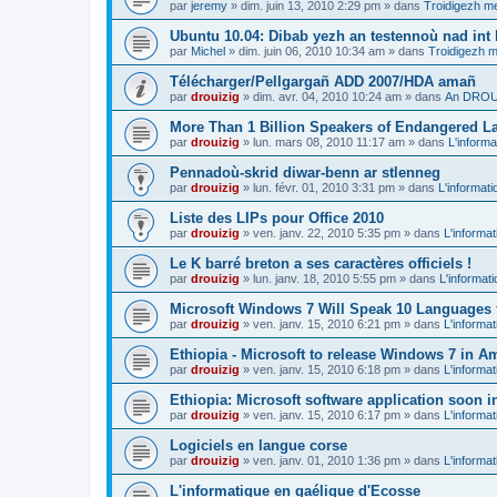
par
jeremy
»
dim. juin 13, 2010 2:29 pm
» dans
Troidigezh me
Ubuntu 10.04: Dibab yezh an testennoù nad int k
par
Michel
»
dim. juin 06, 2010 10:34 am
» dans
Troidigezh m
Télécharger/Pellgargañ ADD 2007/HDA amañ
par
drouizig
»
dim. avr. 04, 2010 10:24 am
» dans
An DROUI
More Than 1 Billion Speakers of Endangered L
par
drouizig
»
lun. mars 08, 2010 11:17 am
» dans
L'informa
Pennadoù-skrid diwar-benn ar stlenneg
par
drouizig
»
lun. févr. 01, 2010 3:31 pm
» dans
L'informati
Liste des LIPs pour Office 2010
par
drouizig
»
ven. janv. 22, 2010 5:35 pm
» dans
L'informat
Le K barré breton a ses caractères officiels !
par
drouizig
»
lun. janv. 18, 2010 5:55 pm
» dans
L'informat
Microsoft Windows 7 Will Speak 10 Languages 
par
drouizig
»
ven. janv. 15, 2010 6:21 pm
» dans
L'informat
Ethiopia - Microsoft to release Windows 7 in A
par
drouizig
»
ven. janv. 15, 2010 6:18 pm
» dans
L'informat
Ethiopia: Microsoft software application soon 
par
drouizig
»
ven. janv. 15, 2010 6:17 pm
» dans
L'informat
Logiciels en langue corse
par
drouizig
»
ven. janv. 01, 2010 1:36 pm
» dans
L'informat
L'informatique en gaélique d'Ecosse