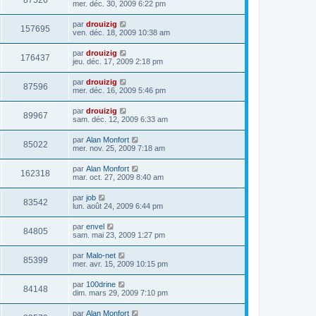
87526
mer. déc. 30, 2009 6:22 pm
par
drouizig
157695
ven. déc. 18, 2009 10:38 am
par
drouizig
176437
jeu. déc. 17, 2009 2:18 pm
par
drouizig
87596
mer. déc. 16, 2009 5:46 pm
par
drouizig
89967
sam. déc. 12, 2009 6:33 am
par
Alan Monfort
85022
mer. nov. 25, 2009 7:18 am
par
Alan Monfort
162318
mar. oct. 27, 2009 8:40 am
par
job
83542
lun. août 24, 2009 6:44 pm
par
envel
84805
sam. mai 23, 2009 1:27 pm
par
Malo-net
85399
mer. avr. 15, 2009 10:15 pm
par
100drine
84148
dim. mars 29, 2009 7:10 pm
par
Alan Monfort