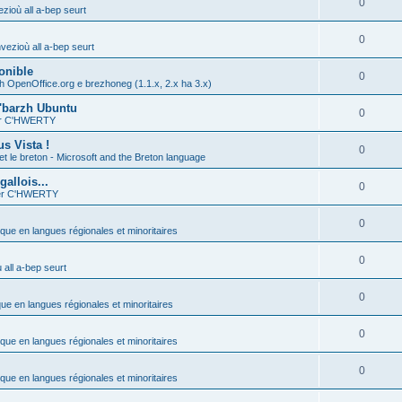
0
zioù all a-bep seurt
0
vezioù all a-bep seurt
onible
0
h OpenOffice.org e brezhoneg (1.1.x, 2.x ha 3.x)
'barzh Ubuntu
0
ier C'HWERTY
s Vista !
0
et le breton - Microsoft and the Breton language
allois...
0
ier C'HWERTY
0
ique en langues régionales et minoritaires
0
all a-bep seurt
0
que en langues régionales et minoritaires
0
ique en langues régionales et minoritaires
0
ique en langues régionales et minoritaires