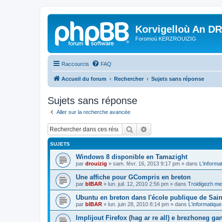
Korvigelloù An D
Foromoù KERZROUIZIG
Raccourcis
FAQ
Accueil du forum
Rechercher
Sujets sans réponse
Sujets sans réponse
Aller sur la recherche avancée
Rechercher
Recherche avancée
SUJETS
Windows 8 disponible en Tamazight
par
drouizig
»
sam. févr. 16, 2013 9:17 pm
» dans
L'informa
Une affiche pour GCompris en breton
par
bIBAR
»
lun. juil. 12, 2010 2:56 pm
» dans
Troidigezh mez
Ubuntu en breton dans l'école publique de Sain
par
bIBAR
»
lun. juin 28, 2010 8:14 pm
» dans
L'informatique
Implijout Firefox (hag ar re all) e brezhoneg ga