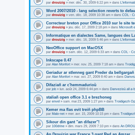
par
drouizig
»
mer. déc. 30, 2009 6:22 pm
» dans
L'informat
Word 2007/2010 - lang selection reverts to defa
par
drouizig
»
ven. déc. 18, 2009 10:38 am
» dans
COL - Co
Correcteur breton pour Office 2010 sur le site 
par
drouizig
»
jeu. déc. 17, 2009 2:18 pm
» dans
Microsoft e
Informatique en dialectes Same, langues des 
par
drouizig
»
mer. déc. 16, 2009 5:46 pm
» dans
L'informat
NeoOffice support on MacOSX
par
drouizig
»
sam. déc. 12, 2009 6:33 am
» dans
COL - Cor
Inkscape 0.47
par
Alan Monfort
»
mer. nov. 25, 2009 7:18 am
» dans
Troidi
Geriadur ar stlenneg gant Preder da bellgargañ
par
Alan Monfort
»
mar. oct. 27, 2009 8:40 am
» dans
Danvezi
Difaziañ ar c'hemmadurioù
par
job
»
lun. août 24, 2009 6:44 pm
» dans
Danvezioù all a-
staliañ open office 3.1 e brezhoneg
par
envel
»
sam. mai 23, 2009 1:27 pm
» dans
Troidigezh Op
Kemer ma flas evit treiñ phpBB
par
Malo-net
»
mer. avr. 15, 2009 10:15 pm
» dans
Troidigez
Sikour din gant "an difazer"!
par
100drine
»
dim. mars 29, 2009 7:10 pm
» dans
An DROUI
An Drouizig war France 3 gant Red an Amzer