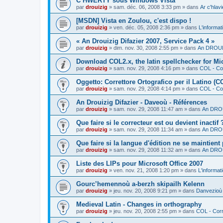
C’HWERTY sous Windows Vista
par
drouizig
»
sam. déc. 06, 2008 3:33 pm
» dans
Ar c'hla
[MSDN] Vista en Zoulou, c'est dispo !
par
drouizig
»
ven. déc. 05, 2008 2:36 pm
» dans
L'informat
« An Drouizig Difazier 2007, Service Pack 4 »
par
drouizig
»
dim. nov. 30, 2008 2:55 pm
» dans
An DROUIZ
Download COL2.x, the latin spellchecker for Mic
par
drouizig
»
sam. nov. 29, 2008 4:16 pm
» dans
COL - Cor
Oggetto: Correttore Ortografico per il Latino (C
par
drouizig
»
sam. nov. 29, 2008 4:14 pm
» dans
COL - Cor
An Drouizig Difazier - Daveoù - Références
par
drouizig
»
sam. nov. 29, 2008 11:47 am
» dans
An DROU
Que faire si le correcteur est ou devient inactif 
par
drouizig
»
sam. nov. 29, 2008 11:34 am
» dans
An DROU
Que faire si la langue d'édition ne se maintient
par
drouizig
»
sam. nov. 29, 2008 11:32 am
» dans
An DROU
Liste des LIPs pour Microsoft Office 2007
par
drouizig
»
ven. nov. 21, 2008 1:20 pm
» dans
L'informat
Gourc’hemennoù a-berzh skipailh Kelenn
par
drouizig
»
jeu. nov. 20, 2008 9:21 pm
» dans
Danvezioù 
Medieval Latin - Changes in orthography
par
drouizig
»
jeu. nov. 20, 2008 2:55 pm
» dans
COL - Corr