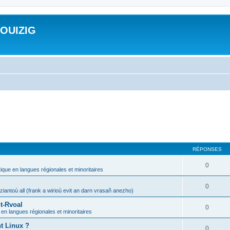
ROUIZIG
RÉPONSES
0
tique en langues régionales et minoritaires
0
iantoù all (frank a wirioù evit an darn vrasañ anezho)
t-Rvoal
0
 en langues régionales et minoritaires
nt Linux ?
0