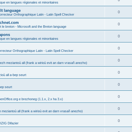
0
ique en langues régionales et minoritaires
ult language
0
rrecteur Orthographique Latin - Latin Spell Checker
technet.com
0
t le breton - Microsoft and the Breton language
Lapons
0
ique en langues régionales et minoritaires
0
recteur Orthographique Latin - Latin Spell Checker
0
gezh meziantoù all (frank a wirioù evit an darn vrasañ anezho)
0
où all a-bep seurt
0
bep seurt
0
enOffice.org e brezhoneg (1.1.x, 2.x ha 3.x)
0
h meziantoù all (frank a wirioù evit an darn vrasañ anezho)
0
ZIG Difazier