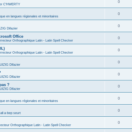
0
vier C'HWERTY
0
ique en langues régionales et minoritaires
0
IG Difazier
rosoft Office
0
recteur Orthographique Latin - Latin Spell Checker
OL)
0
recteur Orthographique Latin - Latin Spell Checker
0
IZIG Difazier
?
0
IZIG Difazier
 pas ?
0
IZIG Difazier
0
ique en langues régionales et minoritaires
0
all a-bep seurt
0
ecteur Orthographique Latin - Latin Spell Checker