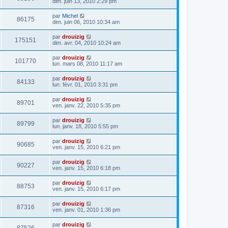
dim. juin 13, 2010 2:29 pm
par
Michel
86175
dim. juin 06, 2010 10:34 am
par
drouizig
175151
dim. avr. 04, 2010 10:24 am
par
drouizig
101770
lun. mars 08, 2010 11:17 am
par
drouizig
84133
lun. févr. 01, 2010 3:31 pm
par
drouizig
89701
ven. janv. 22, 2010 5:35 pm
par
drouizig
89799
lun. janv. 18, 2010 5:55 pm
par
drouizig
90685
ven. janv. 15, 2010 6:21 pm
par
drouizig
90227
ven. janv. 15, 2010 6:18 pm
par
drouizig
88753
ven. janv. 15, 2010 6:17 pm
par
drouizig
87316
ven. janv. 01, 2010 1:36 pm
par
drouizig