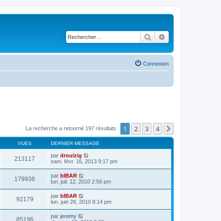
Rechercher
Recherche avancé
Connexion
1
2
3
4
Suivant
La recherche a retourné 197 résultats
VUES
DERNIER MESSAGE
par
drouizig
213117
sam. févr. 16, 2013 9:17 pm
par
bIBAR
179936
lun. juil. 12, 2010 2:56 pm
par
bIBAR
92179
lun. juin 28, 2010 8:14 pm
par
jeremy
85196