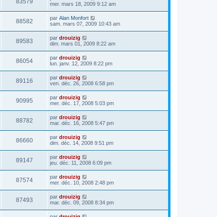
83579
mer. mars 18, 2009 9:12 am
par
Alan Monfort
88582
sam. mars 07, 2009 10:43 am
par
drouizig
89583
dim. mars 01, 2009 8:22 am
par
drouizig
86054
lun. janv. 12, 2009 8:22 pm
par
drouizig
89116
ven. déc. 26, 2008 6:58 pm
par
drouizig
90995
mer. déc. 17, 2008 5:03 pm
par
drouizig
88782
mar. déc. 16, 2008 5:47 pm
par
drouizig
86660
dim. déc. 14, 2008 9:51 pm
par
drouizig
89147
jeu. déc. 11, 2008 6:09 pm
par
drouizig
87574
mer. déc. 10, 2008 2:48 pm
par
drouizig
87493
mar. déc. 09, 2008 8:34 pm
par
drouizig