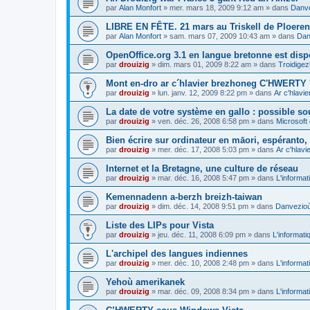
par
Alan Monfort
»
mer. mars 18, 2009 9:12 am
» dans
Danve
LIBRE EN FÊTE. 21 mars au Triskell de Ploeren
par
Alan Monfort
»
sam. mars 07, 2009 10:43 am
» dans
Dan
OpenOffice.org 3.1 en langue bretonne est disp
par
drouizig
»
dim. mars 01, 2009 8:22 am
» dans
Troidigez
Mont en-dro ar c´hlavier brezhoneg C'HWERTY 
par
drouizig
»
lun. janv. 12, 2009 8:22 pm
» dans
Ar c'hlav
La date de votre système en gallo : possible sou
par
drouizig
»
ven. déc. 26, 2008 6:58 pm
» dans
Microsoft 
Bien écrire sur ordinateur en māori, espéranto, g
par
drouizig
»
mer. déc. 17, 2008 5:03 pm
» dans
Ar c'hlav
Internet et la Bretagne, une culture de réseau
par
drouizig
»
mar. déc. 16, 2008 5:47 pm
» dans
L'informat
Kemennadenn a-berzh breizh-taiwan
par
drouizig
»
dim. déc. 14, 2008 9:51 pm
» dans
Danvezioù 
Liste des LIPs pour Vista
par
drouizig
»
jeu. déc. 11, 2008 6:09 pm
» dans
L'informati
L'archipel des langues indiennes
par
drouizig
»
mer. déc. 10, 2008 2:48 pm
» dans
L'informat
Yehoù amerikanek
par
drouizig
»
mar. déc. 09, 2008 8:34 pm
» dans
L'informat