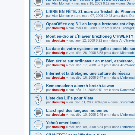
par
Alan Monfort
»
mer. mars 18, 2009 9:12 am
» dans
Danve
LIBRE EN FÊTE. 21 mars au Triskell de Ploeren
par
Alan Monfort
»
sam. mars 07, 2009 10:43 am
» dans
Dan
OpenOffice.org 3.1 en langue bretonne est disp
par
drouizig
»
dim. mars 01, 2009 8:22 am
» dans
Troidigez
Mont en-dro ar c´hlavier brezhoneg C'HWERTY 
par
drouizig
»
lun. janv. 12, 2009 8:22 pm
» dans
Ar c'hlav
La date de votre système en gallo : possible sou
par
drouizig
»
ven. déc. 26, 2008 6:58 pm
» dans
Microsoft 
Bien écrire sur ordinateur en māori, espéranto, g
par
drouizig
»
mer. déc. 17, 2008 5:03 pm
» dans
Ar c'hlav
Internet et la Bretagne, une culture de réseau
par
drouizig
»
mar. déc. 16, 2008 5:47 pm
» dans
L'informat
Kemennadenn a-berzh breizh-taiwan
par
drouizig
»
dim. déc. 14, 2008 9:51 pm
» dans
Danvezioù 
Liste des LIPs pour Vista
par
drouizig
»
jeu. déc. 11, 2008 6:09 pm
» dans
L'informati
L'archipel des langues indiennes
par
drouizig
»
mer. déc. 10, 2008 2:48 pm
» dans
L'informat
Yehoù amerikanek
par
drouizig
»
mar. déc. 09, 2008 8:34 pm
» dans
L'informat