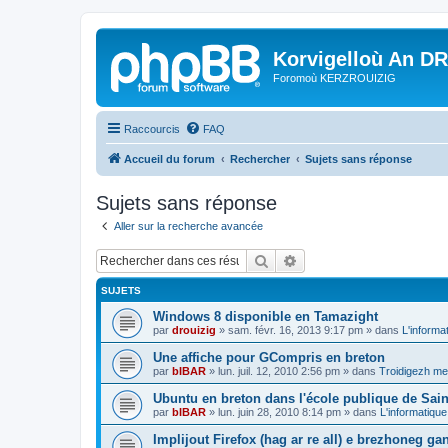
Korvigelloù An D
Foromoù KERZROUIZIG
Raccourcis
FAQ
Accueil du forum
Rechercher
Sujets sans réponse
Sujets sans réponse
Aller sur la recherche avancée
Rechercher
Recherche avancée
SUJETS
Windows 8 disponible en Tamazight
par
drouizig
»
sam. févr. 16, 2013 9:17 pm
» dans
L'informa
Une affiche pour GCompris en breton
par
bIBAR
»
lun. juil. 12, 2010 2:56 pm
» dans
Troidigezh mez
Ubuntu en breton dans l'école publique de Sain
par
bIBAR
»
lun. juin 28, 2010 8:14 pm
» dans
L'informatique
Implijout Firefox (hag ar re all) e brezhoneg ga