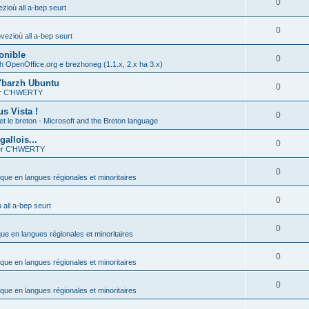
0
zioù all a-bep seurt
0
vezioù all a-bep seurt
onible
0
h OpenOffice.org e brezhoneg (1.1.x, 2.x ha 3.x)
'barzh Ubuntu
0
ier C'HWERTY
s Vista !
0
et le breton - Microsoft and the Breton language
allois...
0
ier C'HWERTY
0
ique en langues régionales et minoritaires
0
all a-bep seurt
0
que en langues régionales et minoritaires
0
ique en langues régionales et minoritaires
0
ique en langues régionales et minoritaires