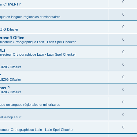
0
vier C'HWERTY
0
ique en langues régionales et minoritaires
0
IG Difazier
rosoft Office
0
recteur Orthographique Latin - Latin Spell Checker
OL)
0
recteur Orthographique Latin - Latin Spell Checker
0
IZIG Difazier
?
0
IZIG Difazier
 pas ?
0
IZIG Difazier
0
ique en langues régionales et minoritaires
0
all a-bep seurt
0
ecteur Orthographique Latin - Latin Spell Checker