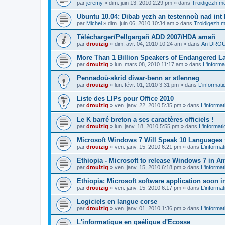
par
jeremy
»
dim. juin 13, 2010 2:29 pm
» dans
Troidigezh me
Ubuntu 10.04: Dibab yezh an testennoù nad int k
par
Michel
»
dim. juin 06, 2010 10:34 am
» dans
Troidigezh m
Télécharger/Pellgargañ ADD 2007/HDA amañ
par
drouizig
»
dim. avr. 04, 2010 10:24 am
» dans
An DROUI
More Than 1 Billion Speakers of Endangered L
par
drouizig
»
lun. mars 08, 2010 11:17 am
» dans
L'informa
Pennadoù-skrid diwar-benn ar stlenneg
par
drouizig
»
lun. févr. 01, 2010 3:31 pm
» dans
L'informati
Liste des LIPs pour Office 2010
par
drouizig
»
ven. janv. 22, 2010 5:35 pm
» dans
L'informat
Le K barré breton a ses caractères officiels !
par
drouizig
»
lun. janv. 18, 2010 5:55 pm
» dans
L'informat
Microsoft Windows 7 Will Speak 10 Languages 
par
drouizig
»
ven. janv. 15, 2010 6:21 pm
» dans
L'informat
Ethiopia - Microsoft to release Windows 7 in A
par
drouizig
»
ven. janv. 15, 2010 6:18 pm
» dans
L'informat
Ethiopia: Microsoft software application soon 
par
drouizig
»
ven. janv. 15, 2010 6:17 pm
» dans
L'informat
Logiciels en langue corse
par
drouizig
»
ven. janv. 01, 2010 1:36 pm
» dans
L'informat
L'informatique en gaélique d'Ecosse