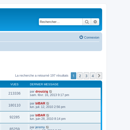
Rechercher
Recherche avancé
Connexion
1
2
3
4
Suivant
La recherche a retourné 197 résultats
VUES
DERNIER MESSAGE
par
drouizig
213336
sam. févr. 16, 2013 9:17 pm
par
bIBAR
180110
lun. juil. 12, 2010 2:56 pm
par
bIBAR
92285
lun. juin 28, 2010 8:14 pm
par
jeremy
85259