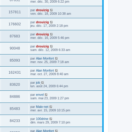
87631
mer. déc. 30, 2009 6:22 pm
par
drouizig
157811
ven. déc. 18, 2009 10:38 am
par
drouizig
176602
jeu. déc. 17, 2009 2:18 pm
par
drouizig
87683
mer. déc. 16, 2009 5:46 pm
par
drouizig
90048
sam. déc. 12, 2009 6:33 am
par
Alan Monfort
85093
mer. nov. 25, 2009 7:18 am
par
Alan Monfort
162431
mar. oct. 27, 2009 8:40 am
par
job
83620
lun. août 24, 2009 6:44 pm
par
envel
84886
sam. mai 23, 2009 1:27 pm
par
Malo-net
85483
mer. avr. 15, 2009 10:15 pm
par
100drine
84233
dim. mars 29, 2009 7:10 pm
par
Alan Monfort