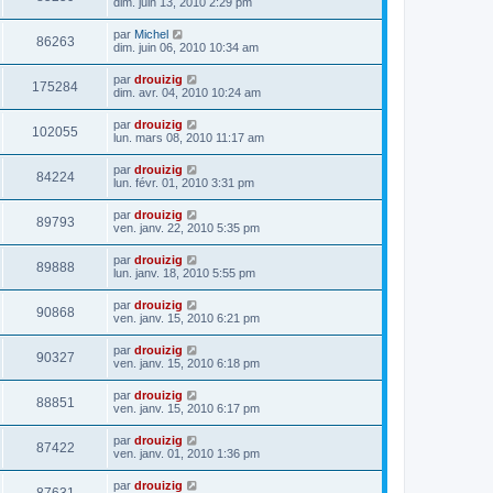
dim. juin 13, 2010 2:29 pm
par
Michel
86263
dim. juin 06, 2010 10:34 am
par
drouizig
175284
dim. avr. 04, 2010 10:24 am
par
drouizig
102055
lun. mars 08, 2010 11:17 am
par
drouizig
84224
lun. févr. 01, 2010 3:31 pm
par
drouizig
89793
ven. janv. 22, 2010 5:35 pm
par
drouizig
89888
lun. janv. 18, 2010 5:55 pm
par
drouizig
90868
ven. janv. 15, 2010 6:21 pm
par
drouizig
90327
ven. janv. 15, 2010 6:18 pm
par
drouizig
88851
ven. janv. 15, 2010 6:17 pm
par
drouizig
87422
ven. janv. 01, 2010 1:36 pm
par
drouizig