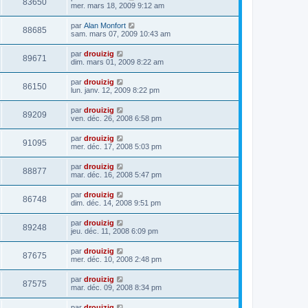
83650
mer. mars 18, 2009 9:12 am
par
Alan Monfort
88685
sam. mars 07, 2009 10:43 am
par
drouizig
89671
dim. mars 01, 2009 8:22 am
par
drouizig
86150
lun. janv. 12, 2009 8:22 pm
par
drouizig
89209
ven. déc. 26, 2008 6:58 pm
par
drouizig
91095
mer. déc. 17, 2008 5:03 pm
par
drouizig
88877
mar. déc. 16, 2008 5:47 pm
par
drouizig
86748
dim. déc. 14, 2008 9:51 pm
par
drouizig
89248
jeu. déc. 11, 2008 6:09 pm
par
drouizig
87675
mer. déc. 10, 2008 2:48 pm
par
drouizig
87575
mar. déc. 09, 2008 8:34 pm
par
drouizig