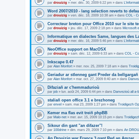
par
drouizig
»
mer. déc. 30, 2009 6:22 pm
» dans
L'informat
Word 2007/2010 - lang selection reverts to defa
par
drouizig
»
ven. déc. 18, 2009 10:38 am
» dans
COL - Co
Correcteur breton pour Office 2010 sur le site 
par
drouizig
»
jeu. déc. 17, 2009 2:18 pm
» dans
Microsoft e
Informatique en dialectes Same, langues des 
par
drouizig
»
mer. déc. 16, 2009 5:46 pm
» dans
L'informat
NeoOffice support on MacOSX
par
drouizig
»
sam. déc. 12, 2009 6:33 am
» dans
COL - Cor
Inkscape 0.47
par
Alan Monfort
»
mer. nov. 25, 2009 7:18 am
» dans
Troidi
Geriadur ar stlenneg gant Preder da bellgargañ
par
Alan Monfort
»
mar. oct. 27, 2009 8:40 am
» dans
Danvezi
Difaziañ ar c'hemmadurioù
par
job
»
lun. août 24, 2009 6:44 pm
» dans
Danvezioù all a-
staliañ open office 3.1 e brezhoneg
par
envel
»
sam. mai 23, 2009 1:27 pm
» dans
Troidigezh Op
Kemer ma flas evit treiñ phpBB
par
Malo-net
»
mer. avr. 15, 2009 10:15 pm
» dans
Troidigez
Sikour din gant "an difazer"!
par
100drine
»
dim. mars 29, 2009 7:10 pm
» dans
An DROUI
An Drouizig war France 3 gant Red an Amzer