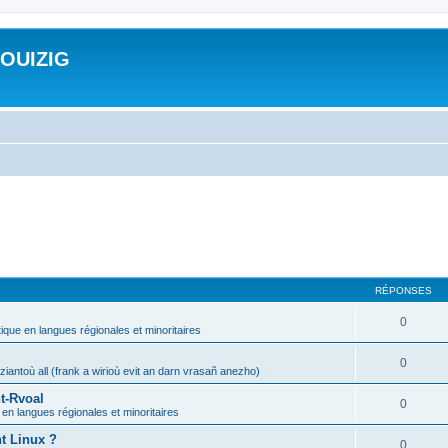
ROUIZIG
RÉPONSES
0
tique en langues régionales et minoritaires
0
iantoù all (frank a wirioù evit an darn vrasañ anezho)
t-Rvoal
0
 en langues régionales et minoritaires
nt Linux ?
0