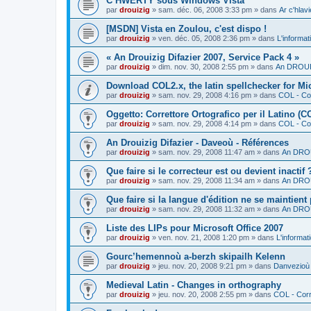
C’HWERTY sous Windows Vista
par
drouizig
»
sam. déc. 06, 2008 3:33 pm
» dans
Ar c'hla
[MSDN] Vista en Zoulou, c'est dispo !
par
drouizig
»
ven. déc. 05, 2008 2:36 pm
» dans
L'informat
« An Drouizig Difazier 2007, Service Pack 4 »
par
drouizig
»
dim. nov. 30, 2008 2:55 pm
» dans
An DROUIZ
Download COL2.x, the latin spellchecker for Mic
par
drouizig
»
sam. nov. 29, 2008 4:16 pm
» dans
COL - Cor
Oggetto: Correttore Ortografico per il Latino (C
par
drouizig
»
sam. nov. 29, 2008 4:14 pm
» dans
COL - Cor
An Drouizig Difazier - Daveoù - Références
par
drouizig
»
sam. nov. 29, 2008 11:47 am
» dans
An DROU
Que faire si le correcteur est ou devient inactif 
par
drouizig
»
sam. nov. 29, 2008 11:34 am
» dans
An DROU
Que faire si la langue d'édition ne se maintient
par
drouizig
»
sam. nov. 29, 2008 11:32 am
» dans
An DROU
Liste des LIPs pour Microsoft Office 2007
par
drouizig
»
ven. nov. 21, 2008 1:20 pm
» dans
L'informat
Gourc’hemennoù a-berzh skipailh Kelenn
par
drouizig
»
jeu. nov. 20, 2008 9:21 pm
» dans
Danvezioù 
Medieval Latin - Changes in orthography
par
drouizig
»
jeu. nov. 20, 2008 2:55 pm
» dans
COL - Corr