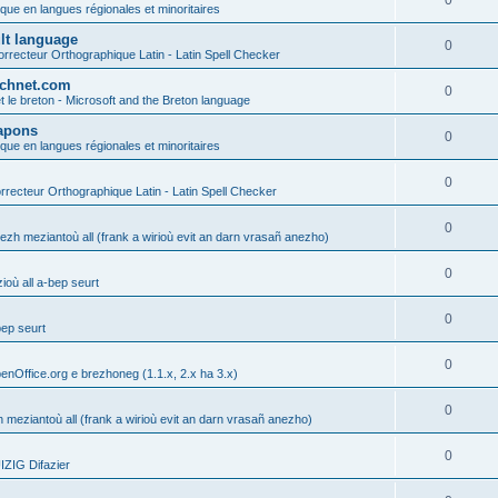
0
ique en langues régionales et minoritaires
ult language
0
rrecteur Orthographique Latin - Latin Spell Checker
technet.com
0
t le breton - Microsoft and the Breton language
Lapons
0
ique en langues régionales et minoritaires
0
recteur Orthographique Latin - Latin Spell Checker
0
gezh meziantoù all (frank a wirioù evit an darn vrasañ anezho)
0
où all a-bep seurt
0
bep seurt
0
enOffice.org e brezhoneg (1.1.x, 2.x ha 3.x)
0
h meziantoù all (frank a wirioù evit an darn vrasañ anezho)
0
ZIG Difazier