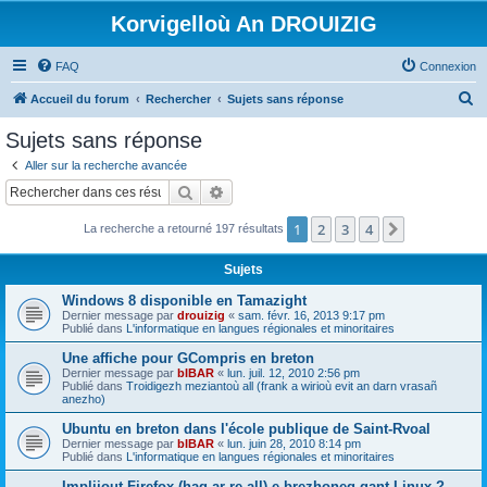
Korvigelloù An DROUIZIG
FAQ
Connexion
R
Accueil du forum
Rechercher
Sujets sans réponse
e
Sujets sans réponse
c
Aller sur la recherche avancée
h
Rechercher
Recherche avancée
e
1
2
3
4
Suivant
La recherche a retourné 197 résultats
r
c
Sujets
h
Windows 8 disponible en Tamazight
e
Dernier message par
drouizig
«
sam. févr. 16, 2013 9:17 pm
Publié dans
L'informatique en langues régionales et minoritaires
r
Une affiche pour GCompris en breton
Dernier message par
bIBAR
«
lun. juil. 12, 2010 2:56 pm
Publié dans
Troidigezh meziantoù all (frank a wirioù evit an darn vrasañ
anezho)
Ubuntu en breton dans l'école publique de Saint-Rvoal
Dernier message par
bIBAR
«
lun. juin 28, 2010 8:14 pm
Publié dans
L'informatique en langues régionales et minoritaires
Implijout Firefox (hag ar re all) e brezhoneg gant Linux ?