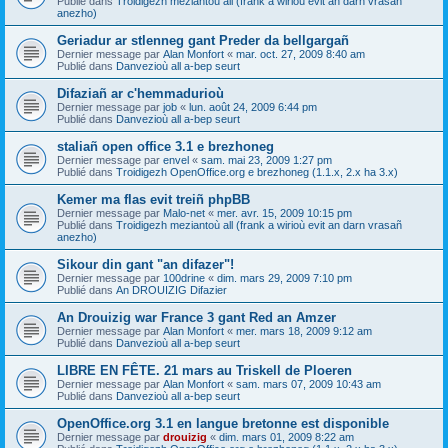
Publié dans
Troidigezh meziantoù all (frank a wirioù evit an darn vrasañ
anezho)
Geriadur ar stlenneg gant Preder da bellgargañ
Dernier message par
Alan Monfort
«
mar. oct. 27, 2009 8:40 am
Publié dans
Danvezioù all a-bep seurt
Difaziañ ar c'hemmadurioù
Dernier message par
job
«
lun. août 24, 2009 6:44 pm
Publié dans
Danvezioù all a-bep seurt
staliañ open office 3.1 e brezhoneg
Dernier message par
envel
«
sam. mai 23, 2009 1:27 pm
Publié dans
Troidigezh OpenOffice.org e brezhoneg (1.1.x, 2.x ha 3.x)
Kemer ma flas evit treiñ phpBB
Dernier message par
Malo-net
«
mer. avr. 15, 2009 10:15 pm
Publié dans
Troidigezh meziantoù all (frank a wirioù evit an darn vrasañ
anezho)
Sikour din gant "an difazer"!
Dernier message par
100drine
«
dim. mars 29, 2009 7:10 pm
Publié dans
An DROUIZIG Difazier
An Drouizig war France 3 gant Red an Amzer
Dernier message par
Alan Monfort
«
mer. mars 18, 2009 9:12 am
Publié dans
Danvezioù all a-bep seurt
LIBRE EN FÊTE. 21 mars au Triskell de Ploeren
Dernier message par
Alan Monfort
«
sam. mars 07, 2009 10:43 am
Publié dans
Danvezioù all a-bep seurt
OpenOffice.org 3.1 en langue bretonne est disponible
Dernier message par
drouizig
«
dim. mars 01, 2009 8:22 am