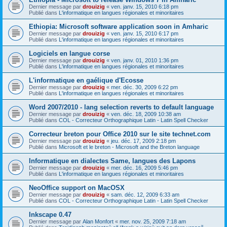
Dernier message par
drouizig
«
ven. janv. 15, 2010 6:18 pm
Publié dans
L'informatique en langues régionales et minoritaires
Ethiopia: Microsoft software application soon in Amharic
Dernier message par
drouizig
«
ven. janv. 15, 2010 6:17 pm
Publié dans
L'informatique en langues régionales et minoritaires
Logiciels en langue corse
Dernier message par
drouizig
«
ven. janv. 01, 2010 1:36 pm
Publié dans
L'informatique en langues régionales et minoritaires
L'informatique en gaélique d'Ecosse
Dernier message par
drouizig
«
mer. déc. 30, 2009 6:22 pm
Publié dans
L'informatique en langues régionales et minoritaires
Word 2007/2010 - lang selection reverts to default language
Dernier message par
drouizig
«
ven. déc. 18, 2009 10:38 am
Publié dans
COL - Correcteur Orthographique Latin - Latin Spell Checker
Correcteur breton pour Office 2010 sur le site technet.com
Dernier message par
drouizig
«
jeu. déc. 17, 2009 2:18 pm
Publié dans
Microsoft et le breton - Microsoft and the Breton language
Informatique en dialectes Same, langues des Lapons
Dernier message par
drouizig
«
mer. déc. 16, 2009 5:46 pm
Publié dans
L'informatique en langues régionales et minoritaires
NeoOffice support on MacOSX
Dernier message par
drouizig
«
sam. déc. 12, 2009 6:33 am
Publié dans
COL - Correcteur Orthographique Latin - Latin Spell Checker
Inkscape 0.47
Dernier message par
Alan Monfort
«
mer. nov. 25, 2009 7:18 am