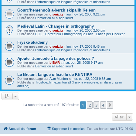
Publié dans
L'informatique en langues régionales et minoritaires
Gourc’hemennoù a-berzh skipailh Kelenn
Dernier message par
drouizig
«
jeu. nov. 20, 2008 9:21 pm
Publié dans
Danvezioù all a-bep seurt
Medieval Latin - Changes in orthography
Dernier message par
drouizig
«
jeu. nov. 20, 2008 2:55 pm
Publié dans
COL - Correcteur Orthographique Latin - Latin Spell Checker
Fryske akademy
Dernier message par
drouizig
«
lun. nov. 17, 2008 9:45 am
Publié dans
L'informatique en langues régionales et minoritaires
Ajouter Junicode à la page des polices ?
Dernier message par
bIBAR
«
mar. oct. 28, 2008 9:17 am
Publié dans
Danvezioù all a-bep seurt
Le Breton, langue officielle de KENTIKA
Dernier message par
Alan Monfort
«
mer. oct. 22, 2008 9:35 am
Publié dans
Troidigezh meziantoù all (frank a wirioù evit an darn vrasañ
anezho)
1
2
3
4
Suivant
La recherche a retourné 197 résultats
Aller
Accueil du forum
Supprimer les cookies
Fuseau horaire sur
UTC+01:00