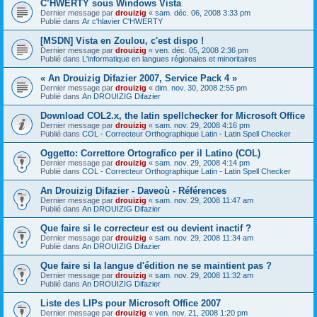
C’HWERTY sous Windows Vista
Dernier message par
drouizig
«
sam. déc. 06, 2008 3:33 pm
Publié dans
Ar c'hlavier C'HWERTY
[MSDN] Vista en Zoulou, c'est dispo !
Dernier message par
drouizig
«
ven. déc. 05, 2008 2:36 pm
Publié dans
L'informatique en langues régionales et minoritaires
« An Drouizig Difazier 2007, Service Pack 4 »
Dernier message par
drouizig
«
dim. nov. 30, 2008 2:55 pm
Publié dans
An DROUIZIG Difazier
Download COL2.x, the latin spellchecker for Microsoft Office
Dernier message par
drouizig
«
sam. nov. 29, 2008 4:16 pm
Publié dans
COL - Correcteur Orthographique Latin - Latin Spell Checker
Oggetto: Correttore Ortografico per il Latino (COL)
Dernier message par
drouizig
«
sam. nov. 29, 2008 4:14 pm
Publié dans
COL - Correcteur Orthographique Latin - Latin Spell Checker
An Drouizig Difazier - Daveoù - Références
Dernier message par
drouizig
«
sam. nov. 29, 2008 11:47 am
Publié dans
An DROUIZIG Difazier
Que faire si le correcteur est ou devient inactif ?
Dernier message par
drouizig
«
sam. nov. 29, 2008 11:34 am
Publié dans
An DROUIZIG Difazier
Que faire si la langue d'édition ne se maintient pas ?
Dernier message par
drouizig
«
sam. nov. 29, 2008 11:32 am
Publié dans
An DROUIZIG Difazier
Liste des LIPs pour Microsoft Office 2007
Dernier message par
drouizig
«
ven. nov. 21, 2008 1:20 pm