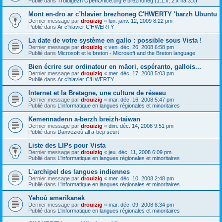
Publié dans
Troidigezh OpenOffice.org e brezhoneg (1.1.x, 2.x ha 3.x)
Mont en-dro ar c´hlavier brezhoneg C'HWERTY 'barzh Ubuntu
Dernier message par
drouizig
«
lun. janv. 12, 2009 8:22 pm
Publié dans
Ar c'hlavier C'HWERTY
La date de votre système en gallo : possible sous Vista !
Dernier message par
drouizig
«
ven. déc. 26, 2008 6:58 pm
Publié dans
Microsoft et le breton - Microsoft and the Breton language
Bien écrire sur ordinateur en māori, espéranto, gallois...
Dernier message par
drouizig
«
mer. déc. 17, 2008 5:03 pm
Publié dans
Ar c'hlavier C'HWERTY
Internet et la Bretagne, une culture de réseau
Dernier message par
drouizig
«
mar. déc. 16, 2008 5:47 pm
Publié dans
L'informatique en langues régionales et minoritaires
Kemennadenn a-berzh breizh-taiwan
Dernier message par
drouizig
«
dim. déc. 14, 2008 9:51 pm
Publié dans
Danvezioù all a-bep seurt
Liste des LIPs pour Vista
Dernier message par
drouizig
«
jeu. déc. 11, 2008 6:09 pm
Publié dans
L'informatique en langues régionales et minoritaires
L'archipel des langues indiennes
Dernier message par
drouizig
«
mer. déc. 10, 2008 2:48 pm
Publié dans
L'informatique en langues régionales et minoritaires
Yehoù amerikanek
Dernier message par
drouizig
«
mar. déc. 09, 2008 8:34 pm
Publié dans
L'informatique en langues régionales et minoritaires