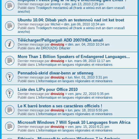
Dernier message par
jeremy
«
dim. juin 13, 2010 2:29 pm
Publié dans
Troidigezh meziantoù all (frank a wirioù evit an darn vrasañ
anezho)
Ubuntu 10.04: Dibab yezh an testennoù nad int ket troet
Dernier message par
Michel
«
dim. juin 06, 2010 10:34 am
Publié dans
Troidigezh meziantoù all (frank a wirioù evit an darn vrasañ
anezho)
Télécharger/Pellgargañ ADD 2007/HDA amañ
Dernier message par
drouizig
«
dim. avr. 04, 2010 10:24 am
Publié dans
An DROUIZIG Difazier
More Than 1 Billion Speakers of Endangered Languages...
Dernier message par
drouizig
«
lun. mars 08, 2010 11:17 am
Publié dans
L'informatique en langues régionales et minoritaires
Pennadoù-skrid diwar-benn ar stlenneg
Dernier message par
drouizig
«
lun. févr. 01, 2010 3:31 pm
Publié dans
L'informatique en langues régionales et minoritaires
Liste des LIPs pour Office 2010
Dernier message par
drouizig
«
ven. janv. 22, 2010 5:35 pm
Publié dans
L'informatique en langues régionales et minoritaires
Le K barré breton a ses caractères officiels !
Dernier message par
drouizig
«
lun. janv. 18, 2010 5:55 pm
Publié dans
L'informatique en langues régionales et minoritaires
Microsoft Windows 7 Will Speak 10 Languages from Africa
Dernier message par
drouizig
«
ven. janv. 15, 2010 6:21 pm
Publié dans
L'informatique en langues régionales et minoritaires
Ethiopia - Microsoft to release Windows 7 in Amharic