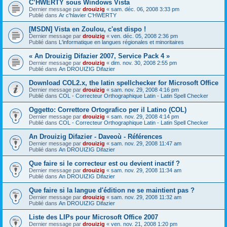
C’HWERTY sous Windows Vista
Dernier message par
drouizig
«
sam. déc. 06, 2008 3:33 pm
Publié dans
Ar c'hlavier C'HWERTY
[MSDN] Vista en Zoulou, c'est dispo !
Dernier message par
drouizig
«
ven. déc. 05, 2008 2:36 pm
Publié dans
L'informatique en langues régionales et minoritaires
« An Drouizig Difazier 2007, Service Pack 4 »
Dernier message par
drouizig
«
dim. nov. 30, 2008 2:55 pm
Publié dans
An DROUIZIG Difazier
Download COL2.x, the latin spellchecker for Microsoft Office
Dernier message par
drouizig
«
sam. nov. 29, 2008 4:16 pm
Publié dans
COL - Correcteur Orthographique Latin - Latin Spell Checker
Oggetto: Correttore Ortografico per il Latino (COL)
Dernier message par
drouizig
«
sam. nov. 29, 2008 4:14 pm
Publié dans
COL - Correcteur Orthographique Latin - Latin Spell Checker
An Drouizig Difazier - Daveoù - Références
Dernier message par
drouizig
«
sam. nov. 29, 2008 11:47 am
Publié dans
An DROUIZIG Difazier
Que faire si le correcteur est ou devient inactif ?
Dernier message par
drouizig
«
sam. nov. 29, 2008 11:34 am
Publié dans
An DROUIZIG Difazier
Que faire si la langue d'édition ne se maintient pas ?
Dernier message par
drouizig
«
sam. nov. 29, 2008 11:32 am
Publié dans
An DROUIZIG Difazier
Liste des LIPs pour Microsoft Office 2007
Dernier message par
drouizig
«
ven. nov. 21, 2008 1:20 pm