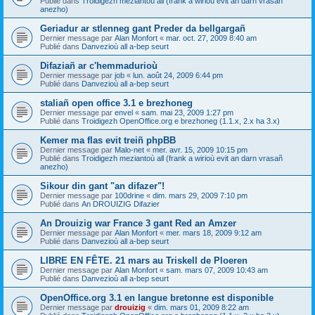
Publié dans
Troidigezh meziantoù all (frank a wirioù evit an darn vrasañ
anezho)
Geriadur ar stlenneg gant Preder da bellgargañ
Dernier message par
Alan Monfort
«
mar. oct. 27, 2009 8:40 am
Publié dans
Danvezioù all a-bep seurt
Difaziañ ar c'hemmadurioù
Dernier message par
job
«
lun. août 24, 2009 6:44 pm
Publié dans
Danvezioù all a-bep seurt
staliañ open office 3.1 e brezhoneg
Dernier message par
envel
«
sam. mai 23, 2009 1:27 pm
Publié dans
Troidigezh OpenOffice.org e brezhoneg (1.1.x, 2.x ha 3.x)
Kemer ma flas evit treiñ phpBB
Dernier message par
Malo-net
«
mer. avr. 15, 2009 10:15 pm
Publié dans
Troidigezh meziantoù all (frank a wirioù evit an darn vrasañ
anezho)
Sikour din gant "an difazer"!
Dernier message par
100drine
«
dim. mars 29, 2009 7:10 pm
Publié dans
An DROUIZIG Difazier
An Drouizig war France 3 gant Red an Amzer
Dernier message par
Alan Monfort
«
mer. mars 18, 2009 9:12 am
Publié dans
Danvezioù all a-bep seurt
LIBRE EN FÊTE. 21 mars au Triskell de Ploeren
Dernier message par
Alan Monfort
«
sam. mars 07, 2009 10:43 am
Publié dans
Danvezioù all a-bep seurt
OpenOffice.org 3.1 en langue bretonne est disponible
Dernier message par
drouizig
«
dim. mars 01, 2009 8:22 am