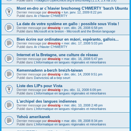
Publié dans
Troidigezh OpenOffice.org e brezhoneg (1.1.x, 2.x ha 3.x)
Mont en-dro ar c´hlavier brezhoneg C'HWERTY 'barzh Ubuntu
Dernier message par
drouizig
«
lun. janv. 12, 2009 8:22 pm
Publié dans
Ar c'hlavier C'HWERTY
La date de votre système en gallo : possible sous Vista !
Dernier message par
drouizig
«
ven. déc. 26, 2008 6:58 pm
Publié dans
Microsoft et le breton - Microsoft and the Breton language
Bien écrire sur ordinateur en māori, espéranto, gallois...
Dernier message par
drouizig
«
mer. déc. 17, 2008 5:03 pm
Publié dans
Ar c'hlavier C'HWERTY
Internet et la Bretagne, une culture de réseau
Dernier message par
drouizig
«
mar. déc. 16, 2008 5:47 pm
Publié dans
L'informatique en langues régionales et minoritaires
Kemennadenn a-berzh breizh-taiwan
Dernier message par
drouizig
«
dim. déc. 14, 2008 9:51 pm
Publié dans
Danvezioù all a-bep seurt
Liste des LIPs pour Vista
Dernier message par
drouizig
«
jeu. déc. 11, 2008 6:09 pm
Publié dans
L'informatique en langues régionales et minoritaires
L'archipel des langues indiennes
Dernier message par
drouizig
«
mer. déc. 10, 2008 2:48 pm
Publié dans
L'informatique en langues régionales et minoritaires
Yehoù amerikanek
Dernier message par
drouizig
«
mar. déc. 09, 2008 8:34 pm
Publié dans
L'informatique en langues régionales et minoritaires