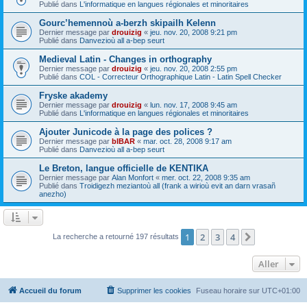
Publié dans
L'informatique en langues régionales et minoritaires
Gourc’hemennoù a-berzh skipailh Kelenn
Dernier message par
drouizig
«
jeu. nov. 20, 2008 9:21 pm
Publié dans
Danvezioù all a-bep seurt
Medieval Latin - Changes in orthography
Dernier message par
drouizig
«
jeu. nov. 20, 2008 2:55 pm
Publié dans
COL - Correcteur Orthographique Latin - Latin Spell Checker
Fryske akademy
Dernier message par
drouizig
«
lun. nov. 17, 2008 9:45 am
Publié dans
L'informatique en langues régionales et minoritaires
Ajouter Junicode à la page des polices ?
Dernier message par
bIBAR
«
mar. oct. 28, 2008 9:17 am
Publié dans
Danvezioù all a-bep seurt
Le Breton, langue officielle de KENTIKA
Dernier message par
Alan Monfort
«
mer. oct. 22, 2008 9:35 am
Publié dans
Troidigezh meziantoù all (frank a wirioù evit an darn vrasañ
anezho)
1
2
3
4
Suivant
La recherche a retourné 197 résultats
Aller
Accueil du forum
Supprimer les cookies
Fuseau horaire sur
UTC+01:00