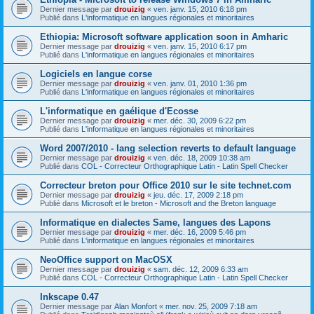
Dernier message par
drouizig
«
ven. janv. 15, 2010 6:18 pm
Publié dans
L'informatique en langues régionales et minoritaires
Ethiopia: Microsoft software application soon in Amharic
Dernier message par
drouizig
«
ven. janv. 15, 2010 6:17 pm
Publié dans
L'informatique en langues régionales et minoritaires
Logiciels en langue corse
Dernier message par
drouizig
«
ven. janv. 01, 2010 1:36 pm
Publié dans
L'informatique en langues régionales et minoritaires
L'informatique en gaélique d'Ecosse
Dernier message par
drouizig
«
mer. déc. 30, 2009 6:22 pm
Publié dans
L'informatique en langues régionales et minoritaires
Word 2007/2010 - lang selection reverts to default language
Dernier message par
drouizig
«
ven. déc. 18, 2009 10:38 am
Publié dans
COL - Correcteur Orthographique Latin - Latin Spell Checker
Correcteur breton pour Office 2010 sur le site technet.com
Dernier message par
drouizig
«
jeu. déc. 17, 2009 2:18 pm
Publié dans
Microsoft et le breton - Microsoft and the Breton language
Informatique en dialectes Same, langues des Lapons
Dernier message par
drouizig
«
mer. déc. 16, 2009 5:46 pm
Publié dans
L'informatique en langues régionales et minoritaires
NeoOffice support on MacOSX
Dernier message par
drouizig
«
sam. déc. 12, 2009 6:33 am
Publié dans
COL - Correcteur Orthographique Latin - Latin Spell Checker
Inkscape 0.47
Dernier message par
Alan Monfort
«
mer. nov. 25, 2009 7:18 am