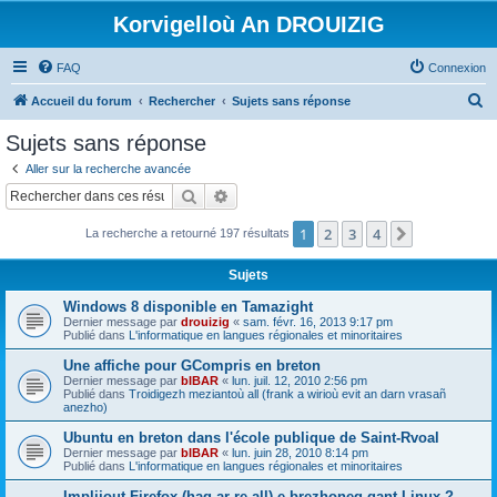
Korvigelloù An DROUIZIG
FAQ
Connexion
R
Accueil du forum
Rechercher
Sujets sans réponse
e
Sujets sans réponse
c
Aller sur la recherche avancée
h
Rechercher
Recherche avancée
e
1
2
3
4
Suivant
La recherche a retourné 197 résultats
r
c
Sujets
h
Windows 8 disponible en Tamazight
e
Dernier message par
drouizig
«
sam. févr. 16, 2013 9:17 pm
Publié dans
L'informatique en langues régionales et minoritaires
r
Une affiche pour GCompris en breton
Dernier message par
bIBAR
«
lun. juil. 12, 2010 2:56 pm
Publié dans
Troidigezh meziantoù all (frank a wirioù evit an darn vrasañ
anezho)
Ubuntu en breton dans l'école publique de Saint-Rvoal
Dernier message par
bIBAR
«
lun. juin 28, 2010 8:14 pm
Publié dans
L'informatique en langues régionales et minoritaires
Implijout Firefox (hag ar re all) e brezhoneg gant Linux ?