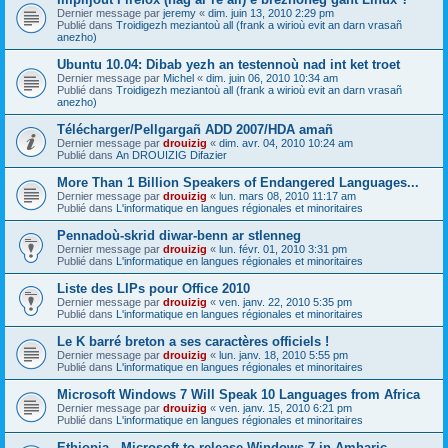
Dernier message par
jeremy
«
dim. juin 13, 2010 2:29 pm
Publié dans
Troidigezh meziantoù all (frank a wirioù evit an darn vrasañ
anezho)
Ubuntu 10.04: Dibab yezh an testennoù nad int ket troet
Dernier message par
Michel
«
dim. juin 06, 2010 10:34 am
Publié dans
Troidigezh meziantoù all (frank a wirioù evit an darn vrasañ
anezho)
Télécharger/Pellgargañ ADD 2007/HDA amañ
Dernier message par
drouizig
«
dim. avr. 04, 2010 10:24 am
Publié dans
An DROUIZIG Difazier
More Than 1 Billion Speakers of Endangered Languages...
Dernier message par
drouizig
«
lun. mars 08, 2010 11:17 am
Publié dans
L'informatique en langues régionales et minoritaires
Pennadoù-skrid diwar-benn ar stlenneg
Dernier message par
drouizig
«
lun. févr. 01, 2010 3:31 pm
Publié dans
L'informatique en langues régionales et minoritaires
Liste des LIPs pour Office 2010
Dernier message par
drouizig
«
ven. janv. 22, 2010 5:35 pm
Publié dans
L'informatique en langues régionales et minoritaires
Le K barré breton a ses caractères officiels !
Dernier message par
drouizig
«
lun. janv. 18, 2010 5:55 pm
Publié dans
L'informatique en langues régionales et minoritaires
Microsoft Windows 7 Will Speak 10 Languages from Africa
Dernier message par
drouizig
«
ven. janv. 15, 2010 6:21 pm
Publié dans
L'informatique en langues régionales et minoritaires
Ethiopia - Microsoft to release Windows 7 in Amharic