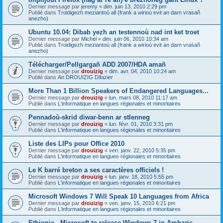
Dernier message par
jeremy
«
dim. juin 13, 2010 2:29 pm
Publié dans
Troidigezh meziantoù all (frank a wirioù evit an darn vrasañ
anezho)
Ubuntu 10.04: Dibab yezh an testennoù nad int ket troet
Dernier message par
Michel
«
dim. juin 06, 2010 10:34 am
Publié dans
Troidigezh meziantoù all (frank a wirioù evit an darn vrasañ
anezho)
Télécharger/Pellgargañ ADD 2007/HDA amañ
Dernier message par
drouizig
«
dim. avr. 04, 2010 10:24 am
Publié dans
An DROUIZIG Difazier
More Than 1 Billion Speakers of Endangered Languages...
Dernier message par
drouizig
«
lun. mars 08, 2010 11:17 am
Publié dans
L'informatique en langues régionales et minoritaires
Pennadoù-skrid diwar-benn ar stlenneg
Dernier message par
drouizig
«
lun. févr. 01, 2010 3:31 pm
Publié dans
L'informatique en langues régionales et minoritaires
Liste des LIPs pour Office 2010
Dernier message par
drouizig
«
ven. janv. 22, 2010 5:35 pm
Publié dans
L'informatique en langues régionales et minoritaires
Le K barré breton a ses caractères officiels !
Dernier message par
drouizig
«
lun. janv. 18, 2010 5:55 pm
Publié dans
L'informatique en langues régionales et minoritaires
Microsoft Windows 7 Will Speak 10 Languages from Africa
Dernier message par
drouizig
«
ven. janv. 15, 2010 6:21 pm
Publié dans
L'informatique en langues régionales et minoritaires
Ethiopia - Microsoft to release Windows 7 in Amharic