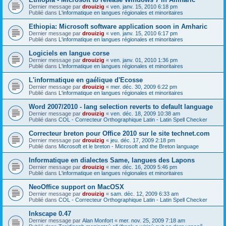
Dernier message par
drouizig
«
ven. janv. 15, 2010 6:18 pm
Publié dans
L'informatique en langues régionales et minoritaires
Ethiopia: Microsoft software application soon in Amharic
Dernier message par
drouizig
«
ven. janv. 15, 2010 6:17 pm
Publié dans
L'informatique en langues régionales et minoritaires
Logiciels en langue corse
Dernier message par
drouizig
«
ven. janv. 01, 2010 1:36 pm
Publié dans
L'informatique en langues régionales et minoritaires
L'informatique en gaélique d'Ecosse
Dernier message par
drouizig
«
mer. déc. 30, 2009 6:22 pm
Publié dans
L'informatique en langues régionales et minoritaires
Word 2007/2010 - lang selection reverts to default language
Dernier message par
drouizig
«
ven. déc. 18, 2009 10:38 am
Publié dans
COL - Correcteur Orthographique Latin - Latin Spell Checker
Correcteur breton pour Office 2010 sur le site technet.com
Dernier message par
drouizig
«
jeu. déc. 17, 2009 2:18 pm
Publié dans
Microsoft et le breton - Microsoft and the Breton language
Informatique en dialectes Same, langues des Lapons
Dernier message par
drouizig
«
mer. déc. 16, 2009 5:46 pm
Publié dans
L'informatique en langues régionales et minoritaires
NeoOffice support on MacOSX
Dernier message par
drouizig
«
sam. déc. 12, 2009 6:33 am
Publié dans
COL - Correcteur Orthographique Latin - Latin Spell Checker
Inkscape 0.47
Dernier message par
Alan Monfort
«
mer. nov. 25, 2009 7:18 am