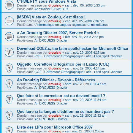
C’HWERTY sous Windows Vista
Dernier message par
drouizig
«
sam. déc. 06, 2008 3:33 pm
Publié dans
Ar c'hlavier C'HWERTY
[MSDN] Vista en Zoulou, c'est dispo !
Dernier message par
drouizig
«
ven. déc. 05, 2008 2:36 pm
Publié dans
L'informatique en langues régionales et minoritaires
« An Drouizig Difazier 2007, Service Pack 4 »
Dernier message par
drouizig
«
dim. nov. 30, 2008 2:55 pm
Publié dans
An DROUIZIG Difazier
Download COL2.x, the latin spellchecker for Microsoft Office
Dernier message par
drouizig
«
sam. nov. 29, 2008 4:16 pm
Publié dans
COL - Correcteur Orthographique Latin - Latin Spell Checker
Oggetto: Correttore Ortografico per il Latino (COL)
Dernier message par
drouizig
«
sam. nov. 29, 2008 4:14 pm
Publié dans
COL - Correcteur Orthographique Latin - Latin Spell Checker
An Drouizig Difazier - Daveoù - Références
Dernier message par
drouizig
«
sam. nov. 29, 2008 11:47 am
Publié dans
An DROUIZIG Difazier
Que faire si le correcteur est ou devient inactif ?
Dernier message par
drouizig
«
sam. nov. 29, 2008 11:34 am
Publié dans
An DROUIZIG Difazier
Que faire si la langue d'édition ne se maintient pas ?
Dernier message par
drouizig
«
sam. nov. 29, 2008 11:32 am
Publié dans
An DROUIZIG Difazier
Liste des LIPs pour Microsoft Office 2007
Dernier message par
drouizig
«
ven. nov. 21, 2008 1:20 pm