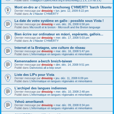
Publié dans
Troidigezh OpenOffice.org e brezhoneg (1.1.x, 2.x ha 3.x)
Mont en-dro ar c´hlavier brezhoneg C'HWERTY 'barzh Ubuntu
Dernier message par
drouizig
«
lun. janv. 12, 2009 8:22 pm
Publié dans
Ar c'hlavier C'HWERTY
La date de votre système en gallo : possible sous Vista !
Dernier message par
drouizig
«
ven. déc. 26, 2008 6:58 pm
Publié dans
Microsoft et le breton - Microsoft and the Breton language
Bien écrire sur ordinateur en māori, espéranto, gallois...
Dernier message par
drouizig
«
mer. déc. 17, 2008 5:03 pm
Publié dans
Ar c'hlavier C'HWERTY
Internet et la Bretagne, une culture de réseau
Dernier message par
drouizig
«
mar. déc. 16, 2008 5:47 pm
Publié dans
L'informatique en langues régionales et minoritaires
Kemennadenn a-berzh breizh-taiwan
Dernier message par
drouizig
«
dim. déc. 14, 2008 9:51 pm
Publié dans
Danvezioù all a-bep seurt
Liste des LIPs pour Vista
Dernier message par
drouizig
«
jeu. déc. 11, 2008 6:09 pm
Publié dans
L'informatique en langues régionales et minoritaires
L'archipel des langues indiennes
Dernier message par
drouizig
«
mer. déc. 10, 2008 2:48 pm
Publié dans
L'informatique en langues régionales et minoritaires
Yehoù amerikanek
Dernier message par
drouizig
«
mar. déc. 09, 2008 8:34 pm
Publié dans
L'informatique en langues régionales et minoritaires