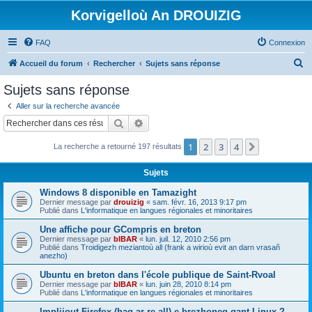
Korvigelloù An DROUIZIG
FAQ
Connexion
R
Accueil du forum
Rechercher
Sujets sans réponse
e
Sujets sans réponse
c
Aller sur la recherche avancée
h
Rechercher
Recherche avancée
e
1
2
3
4
Suivant
La recherche a retourné 197 résultats
r
c
Sujets
h
Windows 8 disponible en Tamazight
e
Dernier message par
drouizig
«
sam. févr. 16, 2013 9:17 pm
Publié dans
L'informatique en langues régionales et minoritaires
r
Une affiche pour GCompris en breton
Dernier message par
bIBAR
«
lun. juil. 12, 2010 2:56 pm
Publié dans
Troidigezh meziantoù all (frank a wirioù evit an darn vrasañ
anezho)
Ubuntu en breton dans l'école publique de Saint-Rvoal
Dernier message par
bIBAR
«
lun. juin 28, 2010 8:14 pm
Publié dans
L'informatique en langues régionales et minoritaires
Implijout Firefox (hag ar re all) e brezhoneg gant Linux ?