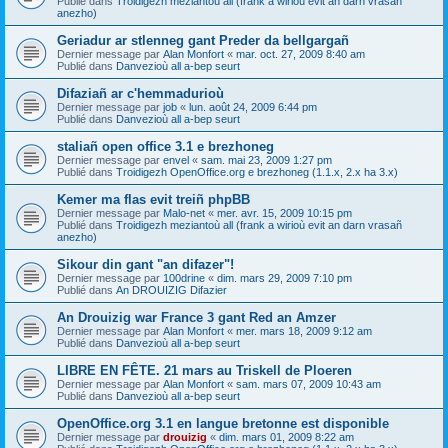
Publié dans
Troidigezh meziantoù all (frank a wirioù evit an darn vrasañ
anezho)
Geriadur ar stlenneg gant Preder da bellgargañ
Dernier message par
Alan Monfort
«
mar. oct. 27, 2009 8:40 am
Publié dans
Danvezioù all a-bep seurt
Difaziañ ar c'hemmadurioù
Dernier message par
job
«
lun. août 24, 2009 6:44 pm
Publié dans
Danvezioù all a-bep seurt
staliañ open office 3.1 e brezhoneg
Dernier message par
envel
«
sam. mai 23, 2009 1:27 pm
Publié dans
Troidigezh OpenOffice.org e brezhoneg (1.1.x, 2.x ha 3.x)
Kemer ma flas evit treiñ phpBB
Dernier message par
Malo-net
«
mer. avr. 15, 2009 10:15 pm
Publié dans
Troidigezh meziantoù all (frank a wirioù evit an darn vrasañ
anezho)
Sikour din gant "an difazer"!
Dernier message par
100drine
«
dim. mars 29, 2009 7:10 pm
Publié dans
An DROUIZIG Difazier
An Drouizig war France 3 gant Red an Amzer
Dernier message par
Alan Monfort
«
mer. mars 18, 2009 9:12 am
Publié dans
Danvezioù all a-bep seurt
LIBRE EN FÊTE. 21 mars au Triskell de Ploeren
Dernier message par
Alan Monfort
«
sam. mars 07, 2009 10:43 am
Publié dans
Danvezioù all a-bep seurt
OpenOffice.org 3.1 en langue bretonne est disponible
Dernier message par
drouizig
«
dim. mars 01, 2009 8:22 am