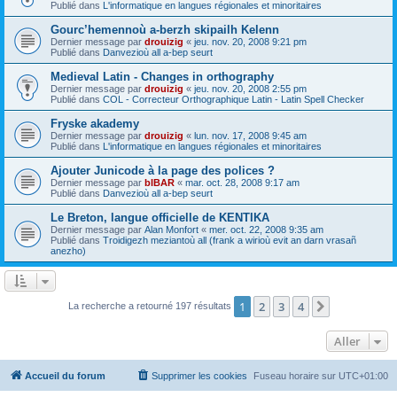
Publié dans
L'informatique en langues régionales et minoritaires
Gourc’hemennoù a-berzh skipailh Kelenn
Dernier message par
drouizig
«
jeu. nov. 20, 2008 9:21 pm
Publié dans
Danvezioù all a-bep seurt
Medieval Latin - Changes in orthography
Dernier message par
drouizig
«
jeu. nov. 20, 2008 2:55 pm
Publié dans
COL - Correcteur Orthographique Latin - Latin Spell Checker
Fryske akademy
Dernier message par
drouizig
«
lun. nov. 17, 2008 9:45 am
Publié dans
L'informatique en langues régionales et minoritaires
Ajouter Junicode à la page des polices ?
Dernier message par
bIBAR
«
mar. oct. 28, 2008 9:17 am
Publié dans
Danvezioù all a-bep seurt
Le Breton, langue officielle de KENTIKA
Dernier message par
Alan Monfort
«
mer. oct. 22, 2008 9:35 am
Publié dans
Troidigezh meziantoù all (frank a wirioù evit an darn vrasañ
anezho)
1
2
3
4
Suivant
La recherche a retourné 197 résultats
Aller
Accueil du forum
Supprimer les cookies
Fuseau horaire sur
UTC+01:00