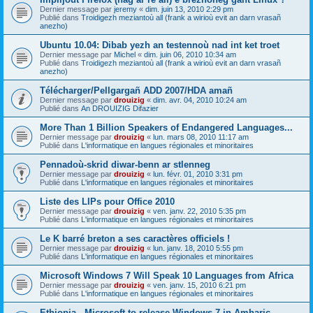
Dernier message par
jeremy
«
dim. juin 13, 2010 2:29 pm
Publié dans
Troidigezh meziantoù all (frank a wirioù evit an darn vrasañ
anezho)
Ubuntu 10.04: Dibab yezh an testennoù nad int ket troet
Dernier message par
Michel
«
dim. juin 06, 2010 10:34 am
Publié dans
Troidigezh meziantoù all (frank a wirioù evit an darn vrasañ
anezho)
Télécharger/Pellgargañ ADD 2007/HDA amañ
Dernier message par
drouizig
«
dim. avr. 04, 2010 10:24 am
Publié dans
An DROUIZIG Difazier
More Than 1 Billion Speakers of Endangered Languages...
Dernier message par
drouizig
«
lun. mars 08, 2010 11:17 am
Publié dans
L'informatique en langues régionales et minoritaires
Pennadoù-skrid diwar-benn ar stlenneg
Dernier message par
drouizig
«
lun. févr. 01, 2010 3:31 pm
Publié dans
L'informatique en langues régionales et minoritaires
Liste des LIPs pour Office 2010
Dernier message par
drouizig
«
ven. janv. 22, 2010 5:35 pm
Publié dans
L'informatique en langues régionales et minoritaires
Le K barré breton a ses caractères officiels !
Dernier message par
drouizig
«
lun. janv. 18, 2010 5:55 pm
Publié dans
L'informatique en langues régionales et minoritaires
Microsoft Windows 7 Will Speak 10 Languages from Africa
Dernier message par
drouizig
«
ven. janv. 15, 2010 6:21 pm
Publié dans
L'informatique en langues régionales et minoritaires
Ethiopia - Microsoft to release Windows 7 in Amharic