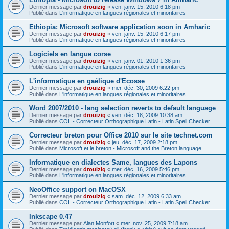
Dernier message par
drouizig
«
ven. janv. 15, 2010 6:18 pm
Publié dans
L'informatique en langues régionales et minoritaires
Ethiopia: Microsoft software application soon in Amharic
Dernier message par
drouizig
«
ven. janv. 15, 2010 6:17 pm
Publié dans
L'informatique en langues régionales et minoritaires
Logiciels en langue corse
Dernier message par
drouizig
«
ven. janv. 01, 2010 1:36 pm
Publié dans
L'informatique en langues régionales et minoritaires
L'informatique en gaélique d'Ecosse
Dernier message par
drouizig
«
mer. déc. 30, 2009 6:22 pm
Publié dans
L'informatique en langues régionales et minoritaires
Word 2007/2010 - lang selection reverts to default language
Dernier message par
drouizig
«
ven. déc. 18, 2009 10:38 am
Publié dans
COL - Correcteur Orthographique Latin - Latin Spell Checker
Correcteur breton pour Office 2010 sur le site technet.com
Dernier message par
drouizig
«
jeu. déc. 17, 2009 2:18 pm
Publié dans
Microsoft et le breton - Microsoft and the Breton language
Informatique en dialectes Same, langues des Lapons
Dernier message par
drouizig
«
mer. déc. 16, 2009 5:46 pm
Publié dans
L'informatique en langues régionales et minoritaires
NeoOffice support on MacOSX
Dernier message par
drouizig
«
sam. déc. 12, 2009 6:33 am
Publié dans
COL - Correcteur Orthographique Latin - Latin Spell Checker
Inkscape 0.47
Dernier message par
Alan Monfort
«
mer. nov. 25, 2009 7:18 am