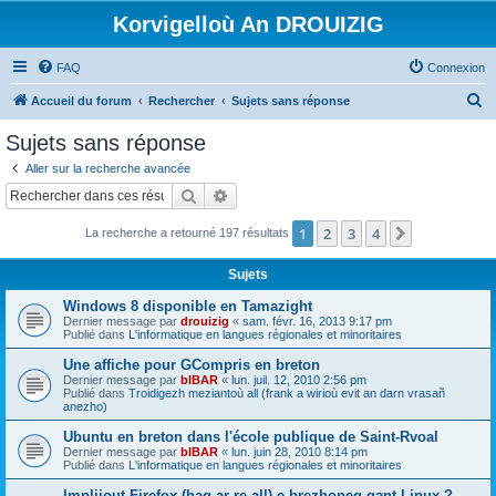
Korvigelloù An DROUIZIG
FAQ
Connexion
R
Accueil du forum
Rechercher
Sujets sans réponse
e
Sujets sans réponse
c
Aller sur la recherche avancée
h
Rechercher
Recherche avancée
e
1
2
3
4
Suivant
La recherche a retourné 197 résultats
r
c
Sujets
h
Windows 8 disponible en Tamazight
e
Dernier message par
drouizig
«
sam. févr. 16, 2013 9:17 pm
Publié dans
L'informatique en langues régionales et minoritaires
r
Une affiche pour GCompris en breton
Dernier message par
bIBAR
«
lun. juil. 12, 2010 2:56 pm
Publié dans
Troidigezh meziantoù all (frank a wirioù evit an darn vrasañ
anezho)
Ubuntu en breton dans l'école publique de Saint-Rvoal
Dernier message par
bIBAR
«
lun. juin 28, 2010 8:14 pm
Publié dans
L'informatique en langues régionales et minoritaires
Implijout Firefox (hag ar re all) e brezhoneg gant Linux ?