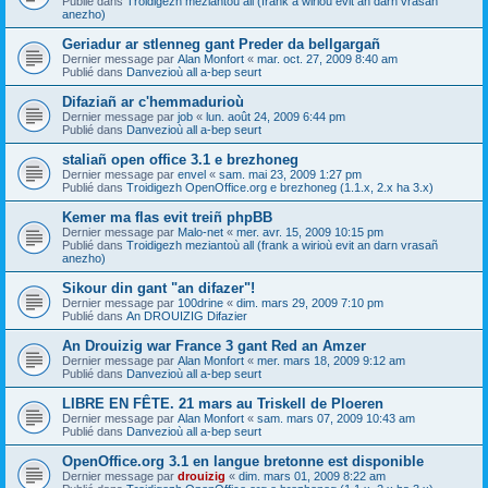
Publié dans
Troidigezh meziantoù all (frank a wirioù evit an darn vrasañ
anezho)
Geriadur ar stlenneg gant Preder da bellgargañ
Dernier message par
Alan Monfort
«
mar. oct. 27, 2009 8:40 am
Publié dans
Danvezioù all a-bep seurt
Difaziañ ar c'hemmadurioù
Dernier message par
job
«
lun. août 24, 2009 6:44 pm
Publié dans
Danvezioù all a-bep seurt
staliañ open office 3.1 e brezhoneg
Dernier message par
envel
«
sam. mai 23, 2009 1:27 pm
Publié dans
Troidigezh OpenOffice.org e brezhoneg (1.1.x, 2.x ha 3.x)
Kemer ma flas evit treiñ phpBB
Dernier message par
Malo-net
«
mer. avr. 15, 2009 10:15 pm
Publié dans
Troidigezh meziantoù all (frank a wirioù evit an darn vrasañ
anezho)
Sikour din gant "an difazer"!
Dernier message par
100drine
«
dim. mars 29, 2009 7:10 pm
Publié dans
An DROUIZIG Difazier
An Drouizig war France 3 gant Red an Amzer
Dernier message par
Alan Monfort
«
mer. mars 18, 2009 9:12 am
Publié dans
Danvezioù all a-bep seurt
LIBRE EN FÊTE. 21 mars au Triskell de Ploeren
Dernier message par
Alan Monfort
«
sam. mars 07, 2009 10:43 am
Publié dans
Danvezioù all a-bep seurt
OpenOffice.org 3.1 en langue bretonne est disponible
Dernier message par
drouizig
«
dim. mars 01, 2009 8:22 am