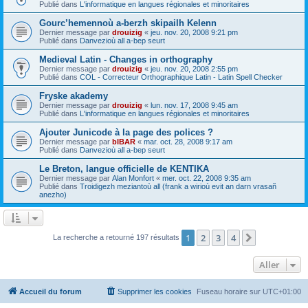
Publié dans
L'informatique en langues régionales et minoritaires
Gourc’hemennoù a-berzh skipailh Kelenn
Dernier message par
drouizig
«
jeu. nov. 20, 2008 9:21 pm
Publié dans
Danvezioù all a-bep seurt
Medieval Latin - Changes in orthography
Dernier message par
drouizig
«
jeu. nov. 20, 2008 2:55 pm
Publié dans
COL - Correcteur Orthographique Latin - Latin Spell Checker
Fryske akademy
Dernier message par
drouizig
«
lun. nov. 17, 2008 9:45 am
Publié dans
L'informatique en langues régionales et minoritaires
Ajouter Junicode à la page des polices ?
Dernier message par
bIBAR
«
mar. oct. 28, 2008 9:17 am
Publié dans
Danvezioù all a-bep seurt
Le Breton, langue officielle de KENTIKA
Dernier message par
Alan Monfort
«
mer. oct. 22, 2008 9:35 am
Publié dans
Troidigezh meziantoù all (frank a wirioù evit an darn vrasañ
anezho)
1
2
3
4
Suivant
La recherche a retourné 197 résultats
Aller
Accueil du forum
Supprimer les cookies
Fuseau horaire sur
UTC+01:00