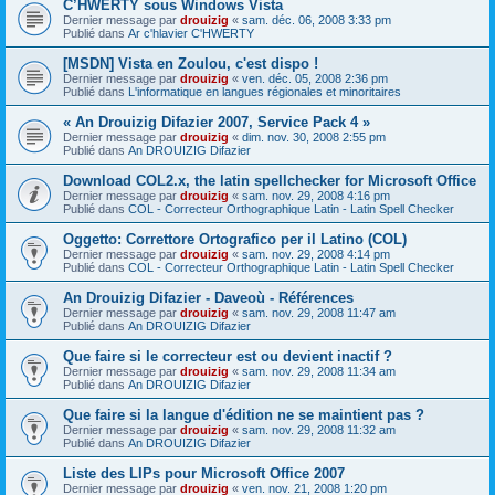
C’HWERTY sous Windows Vista
Dernier message par
drouizig
«
sam. déc. 06, 2008 3:33 pm
Publié dans
Ar c'hlavier C'HWERTY
[MSDN] Vista en Zoulou, c'est dispo !
Dernier message par
drouizig
«
ven. déc. 05, 2008 2:36 pm
Publié dans
L'informatique en langues régionales et minoritaires
« An Drouizig Difazier 2007, Service Pack 4 »
Dernier message par
drouizig
«
dim. nov. 30, 2008 2:55 pm
Publié dans
An DROUIZIG Difazier
Download COL2.x, the latin spellchecker for Microsoft Office
Dernier message par
drouizig
«
sam. nov. 29, 2008 4:16 pm
Publié dans
COL - Correcteur Orthographique Latin - Latin Spell Checker
Oggetto: Correttore Ortografico per il Latino (COL)
Dernier message par
drouizig
«
sam. nov. 29, 2008 4:14 pm
Publié dans
COL - Correcteur Orthographique Latin - Latin Spell Checker
An Drouizig Difazier - Daveoù - Références
Dernier message par
drouizig
«
sam. nov. 29, 2008 11:47 am
Publié dans
An DROUIZIG Difazier
Que faire si le correcteur est ou devient inactif ?
Dernier message par
drouizig
«
sam. nov. 29, 2008 11:34 am
Publié dans
An DROUIZIG Difazier
Que faire si la langue d'édition ne se maintient pas ?
Dernier message par
drouizig
«
sam. nov. 29, 2008 11:32 am
Publié dans
An DROUIZIG Difazier
Liste des LIPs pour Microsoft Office 2007
Dernier message par
drouizig
«
ven. nov. 21, 2008 1:20 pm