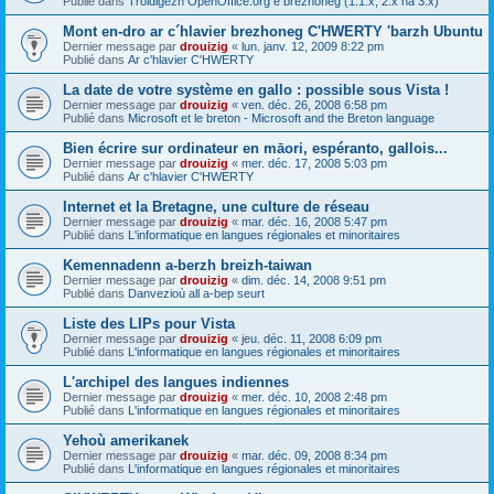
Publié dans
Troidigezh OpenOffice.org e brezhoneg (1.1.x, 2.x ha 3.x)
Mont en-dro ar c´hlavier brezhoneg C'HWERTY 'barzh Ubuntu
Dernier message par
drouizig
«
lun. janv. 12, 2009 8:22 pm
Publié dans
Ar c'hlavier C'HWERTY
La date de votre système en gallo : possible sous Vista !
Dernier message par
drouizig
«
ven. déc. 26, 2008 6:58 pm
Publié dans
Microsoft et le breton - Microsoft and the Breton language
Bien écrire sur ordinateur en māori, espéranto, gallois...
Dernier message par
drouizig
«
mer. déc. 17, 2008 5:03 pm
Publié dans
Ar c'hlavier C'HWERTY
Internet et la Bretagne, une culture de réseau
Dernier message par
drouizig
«
mar. déc. 16, 2008 5:47 pm
Publié dans
L'informatique en langues régionales et minoritaires
Kemennadenn a-berzh breizh-taiwan
Dernier message par
drouizig
«
dim. déc. 14, 2008 9:51 pm
Publié dans
Danvezioù all a-bep seurt
Liste des LIPs pour Vista
Dernier message par
drouizig
«
jeu. déc. 11, 2008 6:09 pm
Publié dans
L'informatique en langues régionales et minoritaires
L'archipel des langues indiennes
Dernier message par
drouizig
«
mer. déc. 10, 2008 2:48 pm
Publié dans
L'informatique en langues régionales et minoritaires
Yehoù amerikanek
Dernier message par
drouizig
«
mar. déc. 09, 2008 8:34 pm
Publié dans
L'informatique en langues régionales et minoritaires