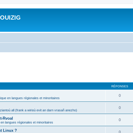
ROUIZIG
RÉPONSES
0
tique en langues régionales et minoritaires
0
iantoù all (frank a wirioù evit an darn vrasañ anezho)
t-Rvoal
0
 en langues régionales et minoritaires
nt Linux ?
0