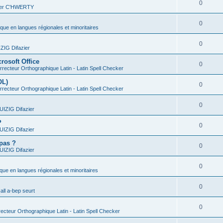
0
vier C'HWERTY
0
ique en langues régionales et minoritaires
0
IG Difazier
rosoft Office
0
recteur Orthographique Latin - Latin Spell Checker
OL)
0
recteur Orthographique Latin - Latin Spell Checker
0
IZIG Difazier
?
0
IZIG Difazier
 pas ?
0
IZIG Difazier
0
ique en langues régionales et minoritaires
0
all a-bep seurt
0
ecteur Orthographique Latin - Latin Spell Checker