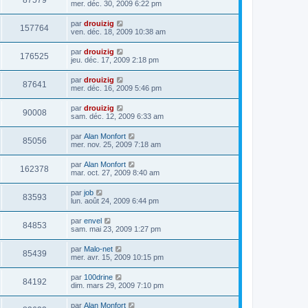
87579
mer. déc. 30, 2009 6:22 pm
par
drouizig
157764
ven. déc. 18, 2009 10:38 am
par
drouizig
176525
jeu. déc. 17, 2009 2:18 pm
par
drouizig
87641
mer. déc. 16, 2009 5:46 pm
par
drouizig
90008
sam. déc. 12, 2009 6:33 am
par
Alan Monfort
85056
mer. nov. 25, 2009 7:18 am
par
Alan Monfort
162378
mar. oct. 27, 2009 8:40 am
par
job
83593
lun. août 24, 2009 6:44 pm
par
envel
84853
sam. mai 23, 2009 1:27 pm
par
Malo-net
85439
mer. avr. 15, 2009 10:15 pm
par
100drine
84192
dim. mars 29, 2009 7:10 pm
par
Alan Monfort