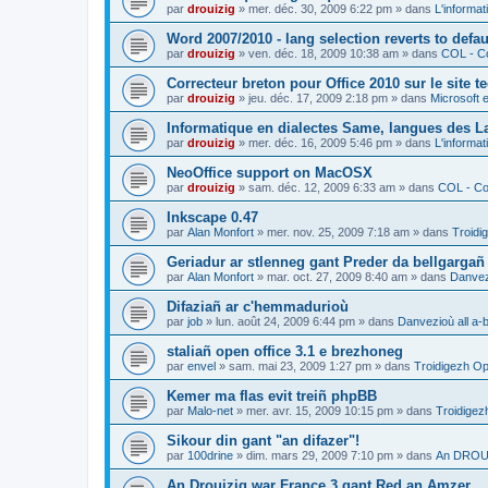
par
drouizig
»
mer. déc. 30, 2009 6:22 pm
» dans
L'informat
Word 2007/2010 - lang selection reverts to defa
par
drouizig
»
ven. déc. 18, 2009 10:38 am
» dans
COL - Co
Correcteur breton pour Office 2010 sur le site 
par
drouizig
»
jeu. déc. 17, 2009 2:18 pm
» dans
Microsoft e
Informatique en dialectes Same, langues des 
par
drouizig
»
mer. déc. 16, 2009 5:46 pm
» dans
L'informat
NeoOffice support on MacOSX
par
drouizig
»
sam. déc. 12, 2009 6:33 am
» dans
COL - Cor
Inkscape 0.47
par
Alan Monfort
»
mer. nov. 25, 2009 7:18 am
» dans
Troidi
Geriadur ar stlenneg gant Preder da bellgargañ
par
Alan Monfort
»
mar. oct. 27, 2009 8:40 am
» dans
Danvezi
Difaziañ ar c'hemmadurioù
par
job
»
lun. août 24, 2009 6:44 pm
» dans
Danvezioù all a-
staliañ open office 3.1 e brezhoneg
par
envel
»
sam. mai 23, 2009 1:27 pm
» dans
Troidigezh Op
Kemer ma flas evit treiñ phpBB
par
Malo-net
»
mer. avr. 15, 2009 10:15 pm
» dans
Troidigez
Sikour din gant "an difazer"!
par
100drine
»
dim. mars 29, 2009 7:10 pm
» dans
An DROUI
An Drouizig war France 3 gant Red an Amzer