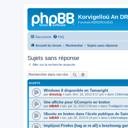
Korvigelloù An D
Foromoù KERZROUIZIG
Raccourcis
FAQ
Accueil du forum
Rechercher
Sujets sans réponse
Sujets sans réponse
Aller sur la recherche avancée
Rechercher
Recherche avancée
SUJETS
Windows 8 disponible en Tamazight
par
drouizig
»
sam. févr. 16, 2013 9:17 pm
» dans
L'informa
Une affiche pour GCompris en breton
par
bIBAR
»
lun. juil. 12, 2010 2:56 pm
» dans
Troidigezh mez
Ubuntu en breton dans l'école publique de Sain
par
bIBAR
»
lun. juin 28, 2010 8:14 pm
» dans
L'informatique
Implijout Firefox (hag ar re all) e brezhoneg ga