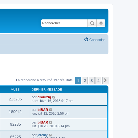
Rechercher
Recherche avancé
Connexion
1
2
3
4
Suivant
La recherche a retourné 197 résultats
VUES
DERNIER MESSAGE
par
drouizig
213236
sam. févr. 16, 2013 9:17 pm
par
bIBAR
180041
lun. juil. 12, 2010 2:56 pm
par
bIBAR
92235
lun. juin 28, 2010 8:14 pm
par
jeremy
85225