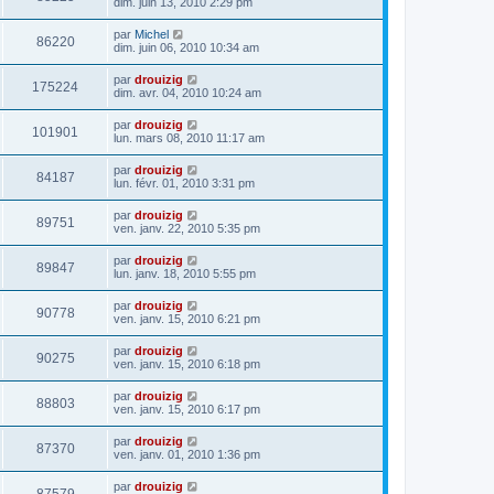
dim. juin 13, 2010 2:29 pm
par
Michel
86220
dim. juin 06, 2010 10:34 am
par
drouizig
175224
dim. avr. 04, 2010 10:24 am
par
drouizig
101901
lun. mars 08, 2010 11:17 am
par
drouizig
84187
lun. févr. 01, 2010 3:31 pm
par
drouizig
89751
ven. janv. 22, 2010 5:35 pm
par
drouizig
89847
lun. janv. 18, 2010 5:55 pm
par
drouizig
90778
ven. janv. 15, 2010 6:21 pm
par
drouizig
90275
ven. janv. 15, 2010 6:18 pm
par
drouizig
88803
ven. janv. 15, 2010 6:17 pm
par
drouizig
87370
ven. janv. 01, 2010 1:36 pm
par
drouizig