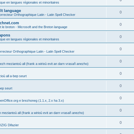
0
ique en langues régionales et minoritaires
ult language
0
rrecteur Orthographique Latin - Latin Spell Checker
technet.com
0
t le breton - Microsoft and the Breton language
Lapons
0
ique en langues régionales et minoritaires
0
recteur Orthographique Latin - Latin Spell Checker
0
gezh meziantoù all (frank a wirioù evit an darn vrasañ anezho)
0
où all a-bep seurt
0
bep seurt
0
enOffice.org e brezhoneg (1.1.x, 2.x ha 3.x)
0
h meziantoù all (frank a wirioù evit an darn vrasañ anezho)
0
ZIG Difazier