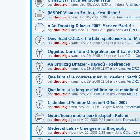
C’HWERTY sous Windows Vista
par
drouizig
»
sam. déc. 06, 2008 3:33 pm
» dans
Ar c'hla
[MSDN] Vista en Zoulou, c'est dispo !
par
drouizig
»
ven. déc. 05, 2008 2:36 pm
» dans
L'informat
« An Drouizig Difazier 2007, Service Pack 4 »
par
drouizig
»
dim. nov. 30, 2008 2:55 pm
» dans
An DROUIZ
Download COL2.x, the latin spellchecker for Mic
par
drouizig
»
sam. nov. 29, 2008 4:16 pm
» dans
COL - Cor
Oggetto: Correttore Ortografico per il Latino (C
par
drouizig
»
sam. nov. 29, 2008 4:14 pm
» dans
COL - Cor
An Drouizig Difazier - Daveoù - Références
par
drouizig
»
sam. nov. 29, 2008 11:47 am
» dans
An DROU
Que faire si le correcteur est ou devient inactif 
par
drouizig
»
sam. nov. 29, 2008 11:34 am
» dans
An DROU
Que faire si la langue d'édition ne se maintient
par
drouizig
»
sam. nov. 29, 2008 11:32 am
» dans
An DROU
Liste des LIPs pour Microsoft Office 2007
par
drouizig
»
ven. nov. 21, 2008 1:20 pm
» dans
L'informat
Gourc’hemennoù a-berzh skipailh Kelenn
par
drouizig
»
jeu. nov. 20, 2008 9:21 pm
» dans
Danvezioù 
Medieval Latin - Changes in orthography
par
drouizig
»
jeu. nov. 20, 2008 2:55 pm
» dans
COL - Corr