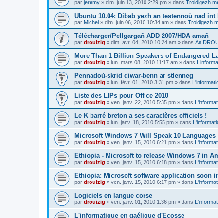
par
jeremy
»
dim. juin 13, 2010 2:29 pm
» dans
Troidigezh me
Ubuntu 10.04: Dibab yezh an testennoù nad int k
par
Michel
»
dim. juin 06, 2010 10:34 am
» dans
Troidigezh m
Télécharger/Pellgargañ ADD 2007/HDA amañ
par
drouizig
»
dim. avr. 04, 2010 10:24 am
» dans
An DROUI
More Than 1 Billion Speakers of Endangered L
par
drouizig
»
lun. mars 08, 2010 11:17 am
» dans
L'informa
Pennadoù-skrid diwar-benn ar stlenneg
par
drouizig
»
lun. févr. 01, 2010 3:31 pm
» dans
L'informati
Liste des LIPs pour Office 2010
par
drouizig
»
ven. janv. 22, 2010 5:35 pm
» dans
L'informat
Le K barré breton a ses caractères officiels !
par
drouizig
»
lun. janv. 18, 2010 5:55 pm
» dans
L'informat
Microsoft Windows 7 Will Speak 10 Languages 
par
drouizig
»
ven. janv. 15, 2010 6:21 pm
» dans
L'informat
Ethiopia - Microsoft to release Windows 7 in A
par
drouizig
»
ven. janv. 15, 2010 6:18 pm
» dans
L'informat
Ethiopia: Microsoft software application soon 
par
drouizig
»
ven. janv. 15, 2010 6:17 pm
» dans
L'informat
Logiciels en langue corse
par
drouizig
»
ven. janv. 01, 2010 1:36 pm
» dans
L'informat
L'informatique en gaélique d'Ecosse