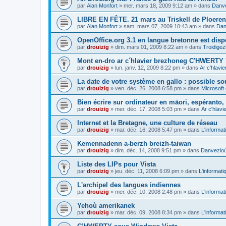
par
Alan Monfort
»
mer. mars 18, 2009 9:12 am
» dans
Danve
LIBRE EN FÊTE. 21 mars au Triskell de Ploeren
par
Alan Monfort
»
sam. mars 07, 2009 10:43 am
» dans
Dan
OpenOffice.org 3.1 en langue bretonne est disp
par
drouizig
»
dim. mars 01, 2009 8:22 am
» dans
Troidigez
Mont en-dro ar c´hlavier brezhoneg C'HWERTY 
par
drouizig
»
lun. janv. 12, 2009 8:22 pm
» dans
Ar c'hlav
La date de votre système en gallo : possible sou
par
drouizig
»
ven. déc. 26, 2008 6:58 pm
» dans
Microsoft 
Bien écrire sur ordinateur en māori, espéranto, g
par
drouizig
»
mer. déc. 17, 2008 5:03 pm
» dans
Ar c'hlav
Internet et la Bretagne, une culture de réseau
par
drouizig
»
mar. déc. 16, 2008 5:47 pm
» dans
L'informat
Kemennadenn a-berzh breizh-taiwan
par
drouizig
»
dim. déc. 14, 2008 9:51 pm
» dans
Danvezioù 
Liste des LIPs pour Vista
par
drouizig
»
jeu. déc. 11, 2008 6:09 pm
» dans
L'informati
L'archipel des langues indiennes
par
drouizig
»
mer. déc. 10, 2008 2:48 pm
» dans
L'informat
Yehoù amerikanek
par
drouizig
»
mar. déc. 09, 2008 8:34 pm
» dans
L'informat