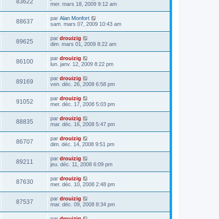
83622
mer. mars 18, 2009 9:12 am
par
Alan Monfort
88637
sam. mars 07, 2009 10:43 am
par
drouizig
89625
dim. mars 01, 2009 8:22 am
par
drouizig
86100
lun. janv. 12, 2009 8:22 pm
par
drouizig
89169
ven. déc. 26, 2008 6:58 pm
par
drouizig
91052
mer. déc. 17, 2008 5:03 pm
par
drouizig
88835
mar. déc. 16, 2008 5:47 pm
par
drouizig
86707
dim. déc. 14, 2008 9:51 pm
par
drouizig
89211
jeu. déc. 11, 2008 6:09 pm
par
drouizig
87630
mer. déc. 10, 2008 2:48 pm
par
drouizig
87537
mar. déc. 09, 2008 8:34 pm
par
drouizig