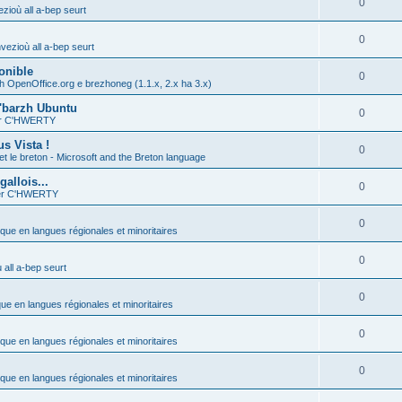
0
zioù all a-bep seurt
0
vezioù all a-bep seurt
onible
0
h OpenOffice.org e brezhoneg (1.1.x, 2.x ha 3.x)
'barzh Ubuntu
0
ier C'HWERTY
s Vista !
0
et le breton - Microsoft and the Breton language
allois...
0
ier C'HWERTY
0
ique en langues régionales et minoritaires
0
all a-bep seurt
0
que en langues régionales et minoritaires
0
ique en langues régionales et minoritaires
0
ique en langues régionales et minoritaires