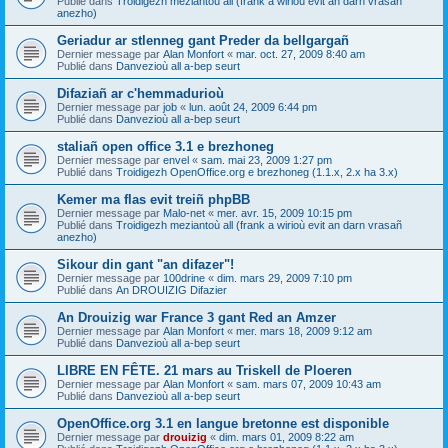
Publié dans
Troidigezh meziantoù all (frank a wirioù evit an darn vrasañ
anezho)
Geriadur ar stlenneg gant Preder da bellgargañ
Dernier message par
Alan Monfort
«
mar. oct. 27, 2009 8:40 am
Publié dans
Danvezioù all a-bep seurt
Difaziañ ar c'hemmadurioù
Dernier message par
job
«
lun. août 24, 2009 6:44 pm
Publié dans
Danvezioù all a-bep seurt
staliañ open office 3.1 e brezhoneg
Dernier message par
envel
«
sam. mai 23, 2009 1:27 pm
Publié dans
Troidigezh OpenOffice.org e brezhoneg (1.1.x, 2.x ha 3.x)
Kemer ma flas evit treiñ phpBB
Dernier message par
Malo-net
«
mer. avr. 15, 2009 10:15 pm
Publié dans
Troidigezh meziantoù all (frank a wirioù evit an darn vrasañ
anezho)
Sikour din gant "an difazer"!
Dernier message par
100drine
«
dim. mars 29, 2009 7:10 pm
Publié dans
An DROUIZIG Difazier
An Drouizig war France 3 gant Red an Amzer
Dernier message par
Alan Monfort
«
mer. mars 18, 2009 9:12 am
Publié dans
Danvezioù all a-bep seurt
LIBRE EN FÊTE. 21 mars au Triskell de Ploeren
Dernier message par
Alan Monfort
«
sam. mars 07, 2009 10:43 am
Publié dans
Danvezioù all a-bep seurt
OpenOffice.org 3.1 en langue bretonne est disponible
Dernier message par
drouizig
«
dim. mars 01, 2009 8:22 am