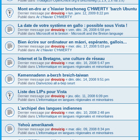
Publié dans
Troidigezh OpenOffice.org e brezhoneg (1.1.x, 2.x ha 3.x)
Mont en-dro ar c´hlavier brezhoneg C'HWERTY 'barzh Ubuntu
Dernier message par
drouizig
«
lun. janv. 12, 2009 8:22 pm
Publié dans
Ar c'hlavier C'HWERTY
La date de votre système en gallo : possible sous Vista !
Dernier message par
drouizig
«
ven. déc. 26, 2008 6:58 pm
Publié dans
Microsoft et le breton - Microsoft and the Breton language
Bien écrire sur ordinateur en māori, espéranto, gallois...
Dernier message par
drouizig
«
mer. déc. 17, 2008 5:03 pm
Publié dans
Ar c'hlavier C'HWERTY
Internet et la Bretagne, une culture de réseau
Dernier message par
drouizig
«
mar. déc. 16, 2008 5:47 pm
Publié dans
L'informatique en langues régionales et minoritaires
Kemennadenn a-berzh breizh-taiwan
Dernier message par
drouizig
«
dim. déc. 14, 2008 9:51 pm
Publié dans
Danvezioù all a-bep seurt
Liste des LIPs pour Vista
Dernier message par
drouizig
«
jeu. déc. 11, 2008 6:09 pm
Publié dans
L'informatique en langues régionales et minoritaires
L'archipel des langues indiennes
Dernier message par
drouizig
«
mer. déc. 10, 2008 2:48 pm
Publié dans
L'informatique en langues régionales et minoritaires
Yehoù amerikanek
Dernier message par
drouizig
«
mar. déc. 09, 2008 8:34 pm
Publié dans
L'informatique en langues régionales et minoritaires