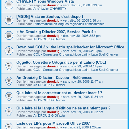
C’HWERTY sous Windows Vista
Dernier message par
drouizig
«
sam. déc. 06, 2008 3:33 pm
Publié dans
Ar c'hlavier C'HWERTY
[MSDN] Vista en Zoulou, c'est dispo !
Dernier message par
drouizig
«
ven. déc. 05, 2008 2:36 pm
Publié dans
L'informatique en langues régionales et minoritaires
« An Drouizig Difazier 2007, Service Pack 4 »
Dernier message par
drouizig
«
dim. nov. 30, 2008 2:55 pm
Publié dans
An DROUIZIG Difazier
Download COL2.x, the latin spellchecker for Microsoft Office
Dernier message par
drouizig
«
sam. nov. 29, 2008 4:16 pm
Publié dans
COL - Correcteur Orthographique Latin - Latin Spell Checker
Oggetto: Correttore Ortografico per il Latino (COL)
Dernier message par
drouizig
«
sam. nov. 29, 2008 4:14 pm
Publié dans
COL - Correcteur Orthographique Latin - Latin Spell Checker
An Drouizig Difazier - Daveoù - Références
Dernier message par
drouizig
«
sam. nov. 29, 2008 11:47 am
Publié dans
An DROUIZIG Difazier
Que faire si le correcteur est ou devient inactif ?
Dernier message par
drouizig
«
sam. nov. 29, 2008 11:34 am
Publié dans
An DROUIZIG Difazier
Que faire si la langue d'édition ne se maintient pas ?
Dernier message par
drouizig
«
sam. nov. 29, 2008 11:32 am
Publié dans
An DROUIZIG Difazier
Liste des LIPs pour Microsoft Office 2007
Dernier message par
drouizig
«
ven. nov. 21, 2008 1:20 pm