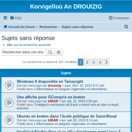
Korvigelloù An DROUIZIG
FAQ
Connexion
R
Accueil du forum
Rechercher
Sujets sans réponse
e
Sujets sans réponse
c
Aller sur la recherche avancée
h
Rechercher
Recherche avancée
e
1
2
3
4
Suivant
La recherche a retourné 197 résultats
r
c
Sujets
h
Windows 8 disponible en Tamazight
e
Dernier message par
drouizig
«
sam. févr. 16, 2013 9:17 pm
Publié dans
L'informatique en langues régionales et minoritaires
r
Une affiche pour GCompris en breton
Dernier message par
bIBAR
«
lun. juil. 12, 2010 2:56 pm
Publié dans
Troidigezh meziantoù all (frank a wirioù evit an darn vrasañ
anezho)
Ubuntu en breton dans l'école publique de Saint-Rvoal
Dernier message par
bIBAR
«
lun. juin 28, 2010 8:14 pm
Publié dans
L'informatique en langues régionales et minoritaires
Implijout Firefox (hag ar re all) e brezhoneg gant Linux ?