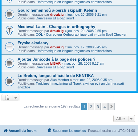
Publié dans
L'informatique en langues régionales et minoritaires
Gourc’hemennoù a-berzh skipailh Kelenn
Dernier message par
drouizig
«
jeu. nov. 20, 2008 9:21 pm
Publié dans
Danvezioù all a-bep seurt
Medieval Latin - Changes in orthography
Dernier message par
drouizig
«
jeu. nov. 20, 2008 2:55 pm
Publié dans
COL - Correcteur Orthographique Latin - Latin Spell Checker
Fryske akademy
Dernier message par
drouizig
«
lun. nov. 17, 2008 9:45 am
Publié dans
L'informatique en langues régionales et minoritaires
Ajouter Junicode à la page des polices ?
Dernier message par
bIBAR
«
mar. oct. 28, 2008 9:17 am
Publié dans
Danvezioù all a-bep seurt
Le Breton, langue officielle de KENTIKA
Dernier message par
Alan Monfort
«
mer. oct. 22, 2008 9:35 am
Publié dans
Troidigezh meziantoù all (frank a wirioù evit an darn vrasañ
anezho)
1
2
3
4
Suivant
La recherche a retourné 197 résultats
Aller
Accueil du forum
Supprimer les cookies
Fuseau horaire sur
UTC+01:00