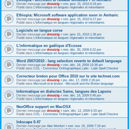
Dernier message par
drouizig
«
ven. janv. 15, 2010 6:18 pm
Publié dans
L'informatique en langues régionales et minoritaires
Ethiopia: Microsoft software application soon in Amharic
Dernier message par
drouizig
«
ven. janv. 15, 2010 6:17 pm
Publié dans
L'informatique en langues régionales et minoritaires
Logiciels en langue corse
Dernier message par
drouizig
«
ven. janv. 01, 2010 1:36 pm
Publié dans
L'informatique en langues régionales et minoritaires
L'informatique en gaélique d'Ecosse
Dernier message par
drouizig
«
mer. déc. 30, 2009 6:22 pm
Publié dans
L'informatique en langues régionales et minoritaires
Word 2007/2010 - lang selection reverts to default language
Dernier message par
drouizig
«
ven. déc. 18, 2009 10:38 am
Publié dans
COL - Correcteur Orthographique Latin - Latin Spell Checker
Correcteur breton pour Office 2010 sur le site technet.com
Dernier message par
drouizig
«
jeu. déc. 17, 2009 2:18 pm
Publié dans
Microsoft et le breton - Microsoft and the Breton language
Informatique en dialectes Same, langues des Lapons
Dernier message par
drouizig
«
mer. déc. 16, 2009 5:46 pm
Publié dans
L'informatique en langues régionales et minoritaires
NeoOffice support on MacOSX
Dernier message par
drouizig
«
sam. déc. 12, 2009 6:33 am
Publié dans
COL - Correcteur Orthographique Latin - Latin Spell Checker
Inkscape 0.47
Dernier message par
Alan Monfort
«
mer. nov. 25, 2009 7:18 am