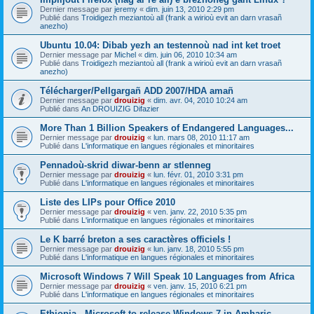
Dernier message par
jeremy
«
dim. juin 13, 2010 2:29 pm
Publié dans
Troidigezh meziantoù all (frank a wirioù evit an darn vrasañ
anezho)
Ubuntu 10.04: Dibab yezh an testennoù nad int ket troet
Dernier message par
Michel
«
dim. juin 06, 2010 10:34 am
Publié dans
Troidigezh meziantoù all (frank a wirioù evit an darn vrasañ
anezho)
Télécharger/Pellgargañ ADD 2007/HDA amañ
Dernier message par
drouizig
«
dim. avr. 04, 2010 10:24 am
Publié dans
An DROUIZIG Difazier
More Than 1 Billion Speakers of Endangered Languages...
Dernier message par
drouizig
«
lun. mars 08, 2010 11:17 am
Publié dans
L'informatique en langues régionales et minoritaires
Pennadoù-skrid diwar-benn ar stlenneg
Dernier message par
drouizig
«
lun. févr. 01, 2010 3:31 pm
Publié dans
L'informatique en langues régionales et minoritaires
Liste des LIPs pour Office 2010
Dernier message par
drouizig
«
ven. janv. 22, 2010 5:35 pm
Publié dans
L'informatique en langues régionales et minoritaires
Le K barré breton a ses caractères officiels !
Dernier message par
drouizig
«
lun. janv. 18, 2010 5:55 pm
Publié dans
L'informatique en langues régionales et minoritaires
Microsoft Windows 7 Will Speak 10 Languages from Africa
Dernier message par
drouizig
«
ven. janv. 15, 2010 6:21 pm
Publié dans
L'informatique en langues régionales et minoritaires
Ethiopia - Microsoft to release Windows 7 in Amharic