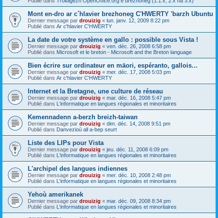
Publié dans
Troidigezh OpenOffice.org e brezhoneg (1.1.x, 2.x ha 3.x)
Mont en-dro ar c´hlavier brezhoneg C'HWERTY 'barzh Ubuntu
Dernier message par
drouizig
«
lun. janv. 12, 2009 8:22 pm
Publié dans
Ar c'hlavier C'HWERTY
La date de votre système en gallo : possible sous Vista !
Dernier message par
drouizig
«
ven. déc. 26, 2008 6:58 pm
Publié dans
Microsoft et le breton - Microsoft and the Breton language
Bien écrire sur ordinateur en māori, espéranto, gallois...
Dernier message par
drouizig
«
mer. déc. 17, 2008 5:03 pm
Publié dans
Ar c'hlavier C'HWERTY
Internet et la Bretagne, une culture de réseau
Dernier message par
drouizig
«
mar. déc. 16, 2008 5:47 pm
Publié dans
L'informatique en langues régionales et minoritaires
Kemennadenn a-berzh breizh-taiwan
Dernier message par
drouizig
«
dim. déc. 14, 2008 9:51 pm
Publié dans
Danvezioù all a-bep seurt
Liste des LIPs pour Vista
Dernier message par
drouizig
«
jeu. déc. 11, 2008 6:09 pm
Publié dans
L'informatique en langues régionales et minoritaires
L'archipel des langues indiennes
Dernier message par
drouizig
«
mer. déc. 10, 2008 2:48 pm
Publié dans
L'informatique en langues régionales et minoritaires
Yehoù amerikanek
Dernier message par
drouizig
«
mar. déc. 09, 2008 8:34 pm
Publié dans
L'informatique en langues régionales et minoritaires