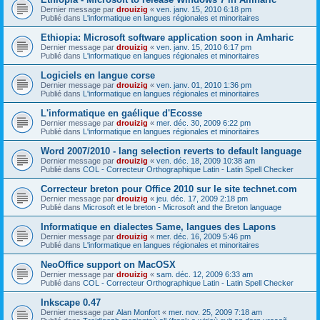
Dernier message par
drouizig
«
ven. janv. 15, 2010 6:18 pm
Publié dans
L'informatique en langues régionales et minoritaires
Ethiopia: Microsoft software application soon in Amharic
Dernier message par
drouizig
«
ven. janv. 15, 2010 6:17 pm
Publié dans
L'informatique en langues régionales et minoritaires
Logiciels en langue corse
Dernier message par
drouizig
«
ven. janv. 01, 2010 1:36 pm
Publié dans
L'informatique en langues régionales et minoritaires
L'informatique en gaélique d'Ecosse
Dernier message par
drouizig
«
mer. déc. 30, 2009 6:22 pm
Publié dans
L'informatique en langues régionales et minoritaires
Word 2007/2010 - lang selection reverts to default language
Dernier message par
drouizig
«
ven. déc. 18, 2009 10:38 am
Publié dans
COL - Correcteur Orthographique Latin - Latin Spell Checker
Correcteur breton pour Office 2010 sur le site technet.com
Dernier message par
drouizig
«
jeu. déc. 17, 2009 2:18 pm
Publié dans
Microsoft et le breton - Microsoft and the Breton language
Informatique en dialectes Same, langues des Lapons
Dernier message par
drouizig
«
mer. déc. 16, 2009 5:46 pm
Publié dans
L'informatique en langues régionales et minoritaires
NeoOffice support on MacOSX
Dernier message par
drouizig
«
sam. déc. 12, 2009 6:33 am
Publié dans
COL - Correcteur Orthographique Latin - Latin Spell Checker
Inkscape 0.47
Dernier message par
Alan Monfort
«
mer. nov. 25, 2009 7:18 am