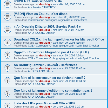
C’HWERTY sous Windows Vista
Dernier message par
drouizig
«
sam. déc. 06, 2008 3:33 pm
Publié dans
Ar c'hlavier C'HWERTY
[MSDN] Vista en Zoulou, c'est dispo !
Dernier message par
drouizig
«
ven. déc. 05, 2008 2:36 pm
Publié dans
L'informatique en langues régionales et minoritaires
« An Drouizig Difazier 2007, Service Pack 4 »
Dernier message par
drouizig
«
dim. nov. 30, 2008 2:55 pm
Publié dans
An DROUIZIG Difazier
Download COL2.x, the latin spellchecker for Microsoft Office
Dernier message par
drouizig
«
sam. nov. 29, 2008 4:16 pm
Publié dans
COL - Correcteur Orthographique Latin - Latin Spell Checker
Oggetto: Correttore Ortografico per il Latino (COL)
Dernier message par
drouizig
«
sam. nov. 29, 2008 4:14 pm
Publié dans
COL - Correcteur Orthographique Latin - Latin Spell Checker
An Drouizig Difazier - Daveoù - Références
Dernier message par
drouizig
«
sam. nov. 29, 2008 11:47 am
Publié dans
An DROUIZIG Difazier
Que faire si le correcteur est ou devient inactif ?
Dernier message par
drouizig
«
sam. nov. 29, 2008 11:34 am
Publié dans
An DROUIZIG Difazier
Que faire si la langue d'édition ne se maintient pas ?
Dernier message par
drouizig
«
sam. nov. 29, 2008 11:32 am
Publié dans
An DROUIZIG Difazier
Liste des LIPs pour Microsoft Office 2007
Dernier message par
drouizig
«
ven. nov. 21, 2008 1:20 pm