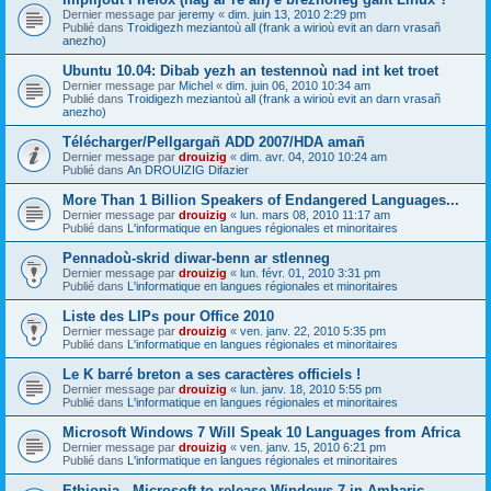
Dernier message par
jeremy
«
dim. juin 13, 2010 2:29 pm
Publié dans
Troidigezh meziantoù all (frank a wirioù evit an darn vrasañ
anezho)
Ubuntu 10.04: Dibab yezh an testennoù nad int ket troet
Dernier message par
Michel
«
dim. juin 06, 2010 10:34 am
Publié dans
Troidigezh meziantoù all (frank a wirioù evit an darn vrasañ
anezho)
Télécharger/Pellgargañ ADD 2007/HDA amañ
Dernier message par
drouizig
«
dim. avr. 04, 2010 10:24 am
Publié dans
An DROUIZIG Difazier
More Than 1 Billion Speakers of Endangered Languages...
Dernier message par
drouizig
«
lun. mars 08, 2010 11:17 am
Publié dans
L'informatique en langues régionales et minoritaires
Pennadoù-skrid diwar-benn ar stlenneg
Dernier message par
drouizig
«
lun. févr. 01, 2010 3:31 pm
Publié dans
L'informatique en langues régionales et minoritaires
Liste des LIPs pour Office 2010
Dernier message par
drouizig
«
ven. janv. 22, 2010 5:35 pm
Publié dans
L'informatique en langues régionales et minoritaires
Le K barré breton a ses caractères officiels !
Dernier message par
drouizig
«
lun. janv. 18, 2010 5:55 pm
Publié dans
L'informatique en langues régionales et minoritaires
Microsoft Windows 7 Will Speak 10 Languages from Africa
Dernier message par
drouizig
«
ven. janv. 15, 2010 6:21 pm
Publié dans
L'informatique en langues régionales et minoritaires
Ethiopia - Microsoft to release Windows 7 in Amharic