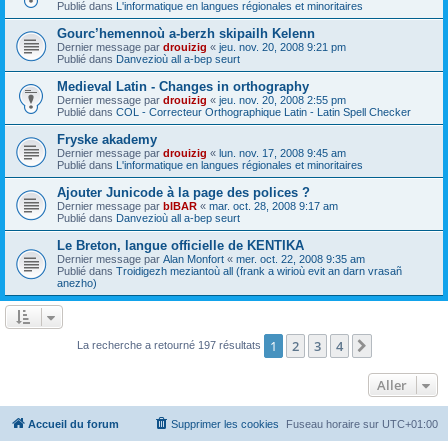
Publié dans
L'informatique en langues régionales et minoritaires
Gourc’hemennoù a-berzh skipailh Kelenn
Dernier message par
drouizig
«
jeu. nov. 20, 2008 9:21 pm
Publié dans
Danvezioù all a-bep seurt
Medieval Latin - Changes in orthography
Dernier message par
drouizig
«
jeu. nov. 20, 2008 2:55 pm
Publié dans
COL - Correcteur Orthographique Latin - Latin Spell Checker
Fryske akademy
Dernier message par
drouizig
«
lun. nov. 17, 2008 9:45 am
Publié dans
L'informatique en langues régionales et minoritaires
Ajouter Junicode à la page des polices ?
Dernier message par
bIBAR
«
mar. oct. 28, 2008 9:17 am
Publié dans
Danvezioù all a-bep seurt
Le Breton, langue officielle de KENTIKA
Dernier message par
Alan Monfort
«
mer. oct. 22, 2008 9:35 am
Publié dans
Troidigezh meziantoù all (frank a wirioù evit an darn vrasañ
anezho)
1
2
3
4
Suivant
La recherche a retourné 197 résultats
Aller
Accueil du forum
Supprimer les cookies
Fuseau horaire sur
UTC+01:00