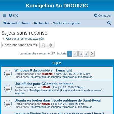
Korvigelloù An DROUIZIG
FAQ
Connexion
R
Accueil du forum
Rechercher
Sujets sans réponse
e
Sujets sans réponse
c
Aller sur la recherche avancée
h
Rechercher
Recherche avancée
e
1
2
3
4
Suivant
La recherche a retourné 197 résultats
r
c
Sujets
h
Windows 8 disponible en Tamazight
e
Dernier message par
drouizig
«
sam. févr. 16, 2013 9:17 pm
Publié dans
L'informatique en langues régionales et minoritaires
r
Une affiche pour GCompris en breton
Dernier message par
bIBAR
«
lun. juil. 12, 2010 2:56 pm
Publié dans
Troidigezh meziantoù all (frank a wirioù evit an darn vrasañ
anezho)
Ubuntu en breton dans l'école publique de Saint-Rvoal
Dernier message par
bIBAR
«
lun. juin 28, 2010 8:14 pm
Publié dans
L'informatique en langues régionales et minoritaires
Implijout Firefox (hag ar re all) e brezhoneg gant Linux ?