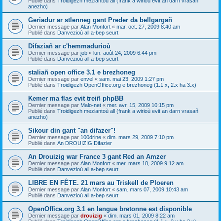
Publié dans
Troidigezh meziantoù all (frank a wirioù evit an darn vrasañ
anezho)
Geriadur ar stlenneg gant Preder da bellgargañ
Dernier message par
Alan Monfort
«
mar. oct. 27, 2009 8:40 am
Publié dans
Danvezioù all a-bep seurt
Difaziañ ar c'hemmadurioù
Dernier message par
job
«
lun. août 24, 2009 6:44 pm
Publié dans
Danvezioù all a-bep seurt
staliañ open office 3.1 e brezhoneg
Dernier message par
envel
«
sam. mai 23, 2009 1:27 pm
Publié dans
Troidigezh OpenOffice.org e brezhoneg (1.1.x, 2.x ha 3.x)
Kemer ma flas evit treiñ phpBB
Dernier message par
Malo-net
«
mer. avr. 15, 2009 10:15 pm
Publié dans
Troidigezh meziantoù all (frank a wirioù evit an darn vrasañ
anezho)
Sikour din gant "an difazer"!
Dernier message par
100drine
«
dim. mars 29, 2009 7:10 pm
Publié dans
An DROUIZIG Difazier
An Drouizig war France 3 gant Red an Amzer
Dernier message par
Alan Monfort
«
mer. mars 18, 2009 9:12 am
Publié dans
Danvezioù all a-bep seurt
LIBRE EN FÊTE. 21 mars au Triskell de Ploeren
Dernier message par
Alan Monfort
«
sam. mars 07, 2009 10:43 am
Publié dans
Danvezioù all a-bep seurt
OpenOffice.org 3.1 en langue bretonne est disponible
Dernier message par
drouizig
«
dim. mars 01, 2009 8:22 am