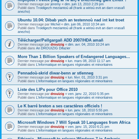
Dernier message par
jeremy
«
dim. juin 13, 2010 2:29 pm
Publié dans
Troidigezh meziantoù all (frank a wirioù evit an darn vrasañ
anezho)
Ubuntu 10.04: Dibab yezh an testennoù nad int ket troet
Dernier message par
Michel
«
dim. juin 06, 2010 10:34 am
Publié dans
Troidigezh meziantoù all (frank a wirioù evit an darn vrasañ
anezho)
Télécharger/Pellgargañ ADD 2007/HDA amañ
Dernier message par
drouizig
«
dim. avr. 04, 2010 10:24 am
Publié dans
An DROUIZIG Difazier
More Than 1 Billion Speakers of Endangered Languages...
Dernier message par
drouizig
«
lun. mars 08, 2010 11:17 am
Publié dans
L'informatique en langues régionales et minoritaires
Pennadoù-skrid diwar-benn ar stlenneg
Dernier message par
drouizig
«
lun. févr. 01, 2010 3:31 pm
Publié dans
L'informatique en langues régionales et minoritaires
Liste des LIPs pour Office 2010
Dernier message par
drouizig
«
ven. janv. 22, 2010 5:35 pm
Publié dans
L'informatique en langues régionales et minoritaires
Le K barré breton a ses caractères officiels !
Dernier message par
drouizig
«
lun. janv. 18, 2010 5:55 pm
Publié dans
L'informatique en langues régionales et minoritaires
Microsoft Windows 7 Will Speak 10 Languages from Africa
Dernier message par
drouizig
«
ven. janv. 15, 2010 6:21 pm
Publié dans
L'informatique en langues régionales et minoritaires
Ethiopia - Microsoft to release Windows 7 in Amharic