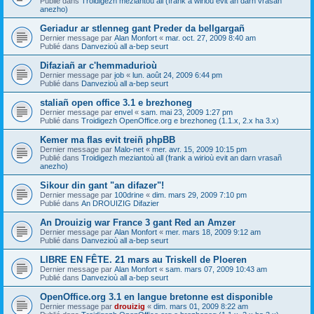
Publié dans
Troidigezh meziantoù all (frank a wirioù evit an darn vrasañ
anezho)
Geriadur ar stlenneg gant Preder da bellgargañ
Dernier message par
Alan Monfort
«
mar. oct. 27, 2009 8:40 am
Publié dans
Danvezioù all a-bep seurt
Difaziañ ar c'hemmadurioù
Dernier message par
job
«
lun. août 24, 2009 6:44 pm
Publié dans
Danvezioù all a-bep seurt
staliañ open office 3.1 e brezhoneg
Dernier message par
envel
«
sam. mai 23, 2009 1:27 pm
Publié dans
Troidigezh OpenOffice.org e brezhoneg (1.1.x, 2.x ha 3.x)
Kemer ma flas evit treiñ phpBB
Dernier message par
Malo-net
«
mer. avr. 15, 2009 10:15 pm
Publié dans
Troidigezh meziantoù all (frank a wirioù evit an darn vrasañ
anezho)
Sikour din gant "an difazer"!
Dernier message par
100drine
«
dim. mars 29, 2009 7:10 pm
Publié dans
An DROUIZIG Difazier
An Drouizig war France 3 gant Red an Amzer
Dernier message par
Alan Monfort
«
mer. mars 18, 2009 9:12 am
Publié dans
Danvezioù all a-bep seurt
LIBRE EN FÊTE. 21 mars au Triskell de Ploeren
Dernier message par
Alan Monfort
«
sam. mars 07, 2009 10:43 am
Publié dans
Danvezioù all a-bep seurt
OpenOffice.org 3.1 en langue bretonne est disponible
Dernier message par
drouizig
«
dim. mars 01, 2009 8:22 am