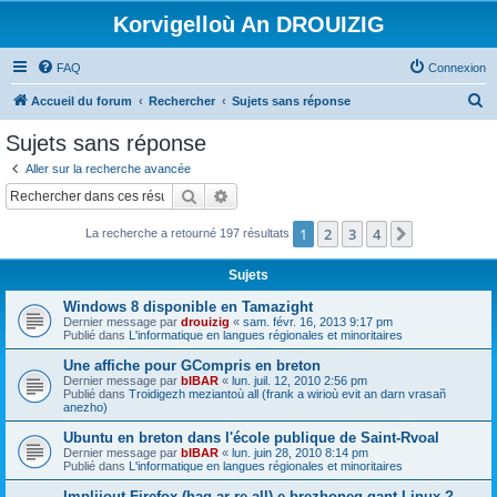
Korvigelloù An DROUIZIG
FAQ
Connexion
R
Accueil du forum
Rechercher
Sujets sans réponse
e
Sujets sans réponse
c
Aller sur la recherche avancée
h
Rechercher
Recherche avancée
e
1
2
3
4
Suivant
La recherche a retourné 197 résultats
r
c
Sujets
h
Windows 8 disponible en Tamazight
e
Dernier message par
drouizig
«
sam. févr. 16, 2013 9:17 pm
Publié dans
L'informatique en langues régionales et minoritaires
r
Une affiche pour GCompris en breton
Dernier message par
bIBAR
«
lun. juil. 12, 2010 2:56 pm
Publié dans
Troidigezh meziantoù all (frank a wirioù evit an darn vrasañ
anezho)
Ubuntu en breton dans l'école publique de Saint-Rvoal
Dernier message par
bIBAR
«
lun. juin 28, 2010 8:14 pm
Publié dans
L'informatique en langues régionales et minoritaires
Implijout Firefox (hag ar re all) e brezhoneg gant Linux ?