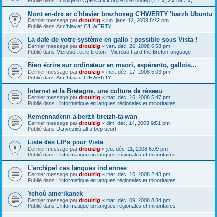
Publié dans
Troidigezh OpenOffice.org e brezhoneg (1.1.x, 2.x ha 3.x)
Mont en-dro ar c´hlavier brezhoneg C'HWERTY 'barzh Ubuntu
Dernier message par
drouizig
«
lun. janv. 12, 2009 8:22 pm
Publié dans
Ar c'hlavier C'HWERTY
La date de votre système en gallo : possible sous Vista !
Dernier message par
drouizig
«
ven. déc. 26, 2008 6:58 pm
Publié dans
Microsoft et le breton - Microsoft and the Breton language
Bien écrire sur ordinateur en māori, espéranto, gallois...
Dernier message par
drouizig
«
mer. déc. 17, 2008 5:03 pm
Publié dans
Ar c'hlavier C'HWERTY
Internet et la Bretagne, une culture de réseau
Dernier message par
drouizig
«
mar. déc. 16, 2008 5:47 pm
Publié dans
L'informatique en langues régionales et minoritaires
Kemennadenn a-berzh breizh-taiwan
Dernier message par
drouizig
«
dim. déc. 14, 2008 9:51 pm
Publié dans
Danvezioù all a-bep seurt
Liste des LIPs pour Vista
Dernier message par
drouizig
«
jeu. déc. 11, 2008 6:09 pm
Publié dans
L'informatique en langues régionales et minoritaires
L'archipel des langues indiennes
Dernier message par
drouizig
«
mer. déc. 10, 2008 2:48 pm
Publié dans
L'informatique en langues régionales et minoritaires
Yehoù amerikanek
Dernier message par
drouizig
«
mar. déc. 09, 2008 8:34 pm
Publié dans
L'informatique en langues régionales et minoritaires