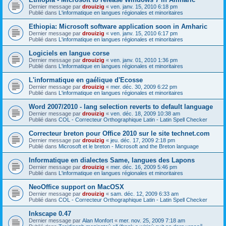
Dernier message par
drouizig
«
ven. janv. 15, 2010 6:18 pm
Publié dans
L'informatique en langues régionales et minoritaires
Ethiopia: Microsoft software application soon in Amharic
Dernier message par
drouizig
«
ven. janv. 15, 2010 6:17 pm
Publié dans
L'informatique en langues régionales et minoritaires
Logiciels en langue corse
Dernier message par
drouizig
«
ven. janv. 01, 2010 1:36 pm
Publié dans
L'informatique en langues régionales et minoritaires
L'informatique en gaélique d'Ecosse
Dernier message par
drouizig
«
mer. déc. 30, 2009 6:22 pm
Publié dans
L'informatique en langues régionales et minoritaires
Word 2007/2010 - lang selection reverts to default language
Dernier message par
drouizig
«
ven. déc. 18, 2009 10:38 am
Publié dans
COL - Correcteur Orthographique Latin - Latin Spell Checker
Correcteur breton pour Office 2010 sur le site technet.com
Dernier message par
drouizig
«
jeu. déc. 17, 2009 2:18 pm
Publié dans
Microsoft et le breton - Microsoft and the Breton language
Informatique en dialectes Same, langues des Lapons
Dernier message par
drouizig
«
mer. déc. 16, 2009 5:46 pm
Publié dans
L'informatique en langues régionales et minoritaires
NeoOffice support on MacOSX
Dernier message par
drouizig
«
sam. déc. 12, 2009 6:33 am
Publié dans
COL - Correcteur Orthographique Latin - Latin Spell Checker
Inkscape 0.47
Dernier message par
Alan Monfort
«
mer. nov. 25, 2009 7:18 am