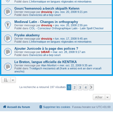
Publié dans
L'informatique en langues régionales et minoritaires
Gourc’hemennoù a-berzh skipailh Kelenn
Dernier message par
drouizig
«
jeu. nov. 20, 2008 9:21 pm
Publié dans
Danvezioù all a-bep seurt
Medieval Latin - Changes in orthography
Dernier message par
drouizig
«
jeu. nov. 20, 2008 2:55 pm
Publié dans
COL - Correcteur Orthographique Latin - Latin Spell Checker
Fryske akademy
Dernier message par
drouizig
«
lun. nov. 17, 2008 9:45 am
Publié dans
L'informatique en langues régionales et minoritaires
Ajouter Junicode à la page des polices ?
Dernier message par
bIBAR
«
mar. oct. 28, 2008 9:17 am
Publié dans
Danvezioù all a-bep seurt
Le Breton, langue officielle de KENTIKA
Dernier message par
Alan Monfort
«
mer. oct. 22, 2008 9:35 am
Publié dans
Troidigezh meziantoù all (frank a wirioù evit an darn vrasañ
anezho)
1
2
3
4
Suivant
La recherche a retourné 197 résultats
Aller
Accueil du forum
Supprimer les cookies
Fuseau horaire sur
UTC+01:00