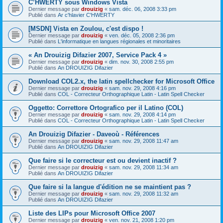
C’HWERTY sous Windows Vista
Dernier message par
drouizig
«
sam. déc. 06, 2008 3:33 pm
Publié dans
Ar c'hlavier C'HWERTY
[MSDN] Vista en Zoulou, c'est dispo !
Dernier message par
drouizig
«
ven. déc. 05, 2008 2:36 pm
Publié dans
L'informatique en langues régionales et minoritaires
« An Drouizig Difazier 2007, Service Pack 4 »
Dernier message par
drouizig
«
dim. nov. 30, 2008 2:55 pm
Publié dans
An DROUIZIG Difazier
Download COL2.x, the latin spellchecker for Microsoft Office
Dernier message par
drouizig
«
sam. nov. 29, 2008 4:16 pm
Publié dans
COL - Correcteur Orthographique Latin - Latin Spell Checker
Oggetto: Correttore Ortografico per il Latino (COL)
Dernier message par
drouizig
«
sam. nov. 29, 2008 4:14 pm
Publié dans
COL - Correcteur Orthographique Latin - Latin Spell Checker
An Drouizig Difazier - Daveoù - Références
Dernier message par
drouizig
«
sam. nov. 29, 2008 11:47 am
Publié dans
An DROUIZIG Difazier
Que faire si le correcteur est ou devient inactif ?
Dernier message par
drouizig
«
sam. nov. 29, 2008 11:34 am
Publié dans
An DROUIZIG Difazier
Que faire si la langue d'édition ne se maintient pas ?
Dernier message par
drouizig
«
sam. nov. 29, 2008 11:32 am
Publié dans
An DROUIZIG Difazier
Liste des LIPs pour Microsoft Office 2007
Dernier message par
drouizig
«
ven. nov. 21, 2008 1:20 pm