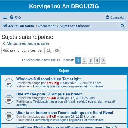
Korvigelloù An DROUIZIG
FAQ
Connexion
R
Accueil du forum
Rechercher
Sujets sans réponse
e
Sujets sans réponse
c
Aller sur la recherche avancée
h
Rechercher
Recherche avancée
e
1
2
3
4
Suivant
La recherche a retourné 197 résultats
r
c
Sujets
h
Windows 8 disponible en Tamazight
e
Dernier message par
drouizig
«
sam. févr. 16, 2013 9:17 pm
Publié dans
L'informatique en langues régionales et minoritaires
r
Une affiche pour GCompris en breton
Dernier message par
bIBAR
«
lun. juil. 12, 2010 2:56 pm
Publié dans
Troidigezh meziantoù all (frank a wirioù evit an darn vrasañ
anezho)
Ubuntu en breton dans l'école publique de Saint-Rvoal
Dernier message par
bIBAR
«
lun. juin 28, 2010 8:14 pm
Publié dans
L'informatique en langues régionales et minoritaires
Implijout Firefox (hag ar re all) e brezhoneg gant Linux ?