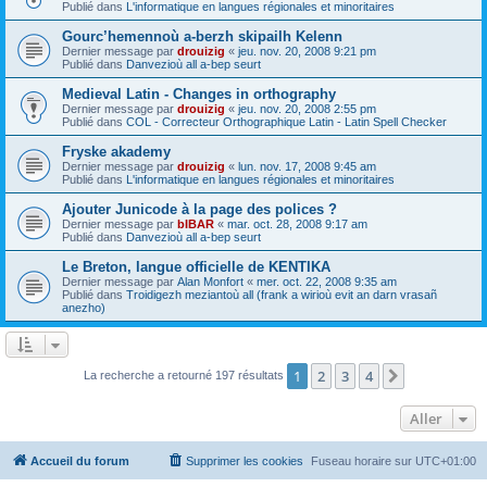
Publié dans
L'informatique en langues régionales et minoritaires
Gourc’hemennoù a-berzh skipailh Kelenn
Dernier message par
drouizig
«
jeu. nov. 20, 2008 9:21 pm
Publié dans
Danvezioù all a-bep seurt
Medieval Latin - Changes in orthography
Dernier message par
drouizig
«
jeu. nov. 20, 2008 2:55 pm
Publié dans
COL - Correcteur Orthographique Latin - Latin Spell Checker
Fryske akademy
Dernier message par
drouizig
«
lun. nov. 17, 2008 9:45 am
Publié dans
L'informatique en langues régionales et minoritaires
Ajouter Junicode à la page des polices ?
Dernier message par
bIBAR
«
mar. oct. 28, 2008 9:17 am
Publié dans
Danvezioù all a-bep seurt
Le Breton, langue officielle de KENTIKA
Dernier message par
Alan Monfort
«
mer. oct. 22, 2008 9:35 am
Publié dans
Troidigezh meziantoù all (frank a wirioù evit an darn vrasañ
anezho)
1
2
3
4
Suivant
La recherche a retourné 197 résultats
Aller
Accueil du forum
Supprimer les cookies
Fuseau horaire sur
UTC+01:00