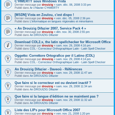
C’HWERTY sous Windows Vista
Dernier message par
drouizig
«
sam. déc. 06, 2008 3:33 pm
Publié dans
Ar c'hlavier C'HWERTY
[MSDN] Vista en Zoulou, c'est dispo !
Dernier message par
drouizig
«
ven. déc. 05, 2008 2:36 pm
Publié dans
L'informatique en langues régionales et minoritaires
« An Drouizig Difazier 2007, Service Pack 4 »
Dernier message par
drouizig
«
dim. nov. 30, 2008 2:55 pm
Publié dans
An DROUIZIG Difazier
Download COL2.x, the latin spellchecker for Microsoft Office
Dernier message par
drouizig
«
sam. nov. 29, 2008 4:16 pm
Publié dans
COL - Correcteur Orthographique Latin - Latin Spell Checker
Oggetto: Correttore Ortografico per il Latino (COL)
Dernier message par
drouizig
«
sam. nov. 29, 2008 4:14 pm
Publié dans
COL - Correcteur Orthographique Latin - Latin Spell Checker
An Drouizig Difazier - Daveoù - Références
Dernier message par
drouizig
«
sam. nov. 29, 2008 11:47 am
Publié dans
An DROUIZIG Difazier
Que faire si le correcteur est ou devient inactif ?
Dernier message par
drouizig
«
sam. nov. 29, 2008 11:34 am
Publié dans
An DROUIZIG Difazier
Que faire si la langue d'édition ne se maintient pas ?
Dernier message par
drouizig
«
sam. nov. 29, 2008 11:32 am
Publié dans
An DROUIZIG Difazier
Liste des LIPs pour Microsoft Office 2007
Dernier message par
drouizig
«
ven. nov. 21, 2008 1:20 pm