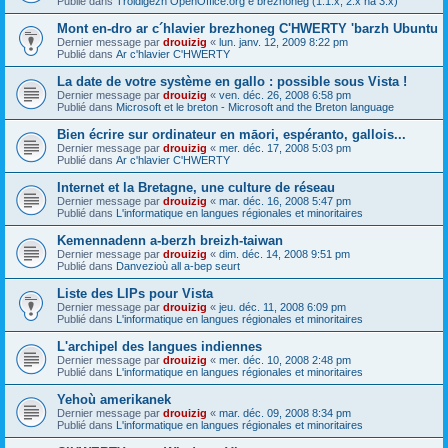
Publié dans
Troidigezh OpenOffice.org e brezhoneg (1.1.x, 2.x ha 3.x)
Mont en-dro ar c´hlavier brezhoneg C'HWERTY 'barzh Ubuntu
Dernier message par
drouizig
«
lun. janv. 12, 2009 8:22 pm
Publié dans
Ar c'hlavier C'HWERTY
La date de votre système en gallo : possible sous Vista !
Dernier message par
drouizig
«
ven. déc. 26, 2008 6:58 pm
Publié dans
Microsoft et le breton - Microsoft and the Breton language
Bien écrire sur ordinateur en māori, espéranto, gallois...
Dernier message par
drouizig
«
mer. déc. 17, 2008 5:03 pm
Publié dans
Ar c'hlavier C'HWERTY
Internet et la Bretagne, une culture de réseau
Dernier message par
drouizig
«
mar. déc. 16, 2008 5:47 pm
Publié dans
L'informatique en langues régionales et minoritaires
Kemennadenn a-berzh breizh-taiwan
Dernier message par
drouizig
«
dim. déc. 14, 2008 9:51 pm
Publié dans
Danvezioù all a-bep seurt
Liste des LIPs pour Vista
Dernier message par
drouizig
«
jeu. déc. 11, 2008 6:09 pm
Publié dans
L'informatique en langues régionales et minoritaires
L'archipel des langues indiennes
Dernier message par
drouizig
«
mer. déc. 10, 2008 2:48 pm
Publié dans
L'informatique en langues régionales et minoritaires
Yehoù amerikanek
Dernier message par
drouizig
«
mar. déc. 09, 2008 8:34 pm
Publié dans
L'informatique en langues régionales et minoritaires