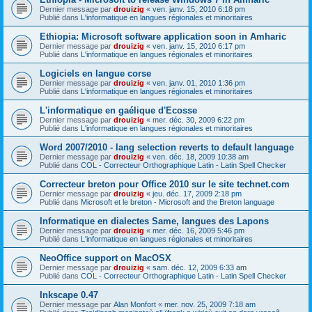
Dernier message par
drouizig
«
ven. janv. 15, 2010 6:18 pm
Publié dans
L'informatique en langues régionales et minoritaires
Ethiopia: Microsoft software application soon in Amharic
Dernier message par
drouizig
«
ven. janv. 15, 2010 6:17 pm
Publié dans
L'informatique en langues régionales et minoritaires
Logiciels en langue corse
Dernier message par
drouizig
«
ven. janv. 01, 2010 1:36 pm
Publié dans
L'informatique en langues régionales et minoritaires
L'informatique en gaélique d'Ecosse
Dernier message par
drouizig
«
mer. déc. 30, 2009 6:22 pm
Publié dans
L'informatique en langues régionales et minoritaires
Word 2007/2010 - lang selection reverts to default language
Dernier message par
drouizig
«
ven. déc. 18, 2009 10:38 am
Publié dans
COL - Correcteur Orthographique Latin - Latin Spell Checker
Correcteur breton pour Office 2010 sur le site technet.com
Dernier message par
drouizig
«
jeu. déc. 17, 2009 2:18 pm
Publié dans
Microsoft et le breton - Microsoft and the Breton language
Informatique en dialectes Same, langues des Lapons
Dernier message par
drouizig
«
mer. déc. 16, 2009 5:46 pm
Publié dans
L'informatique en langues régionales et minoritaires
NeoOffice support on MacOSX
Dernier message par
drouizig
«
sam. déc. 12, 2009 6:33 am
Publié dans
COL - Correcteur Orthographique Latin - Latin Spell Checker
Inkscape 0.47
Dernier message par
Alan Monfort
«
mer. nov. 25, 2009 7:18 am