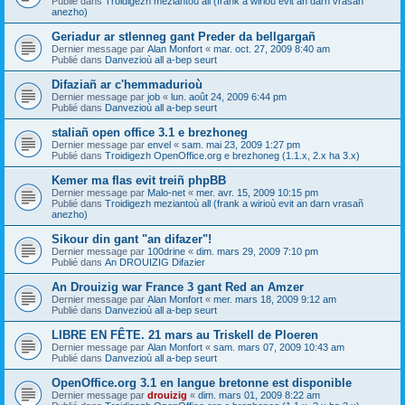
Publié dans
Troidigezh meziantoù all (frank a wirioù evit an darn vrasañ
anezho)
Geriadur ar stlenneg gant Preder da bellgargañ
Dernier message par
Alan Monfort
«
mar. oct. 27, 2009 8:40 am
Publié dans
Danvezioù all a-bep seurt
Difaziañ ar c'hemmadurioù
Dernier message par
job
«
lun. août 24, 2009 6:44 pm
Publié dans
Danvezioù all a-bep seurt
staliañ open office 3.1 e brezhoneg
Dernier message par
envel
«
sam. mai 23, 2009 1:27 pm
Publié dans
Troidigezh OpenOffice.org e brezhoneg (1.1.x, 2.x ha 3.x)
Kemer ma flas evit treiñ phpBB
Dernier message par
Malo-net
«
mer. avr. 15, 2009 10:15 pm
Publié dans
Troidigezh meziantoù all (frank a wirioù evit an darn vrasañ
anezho)
Sikour din gant "an difazer"!
Dernier message par
100drine
«
dim. mars 29, 2009 7:10 pm
Publié dans
An DROUIZIG Difazier
An Drouizig war France 3 gant Red an Amzer
Dernier message par
Alan Monfort
«
mer. mars 18, 2009 9:12 am
Publié dans
Danvezioù all a-bep seurt
LIBRE EN FÊTE. 21 mars au Triskell de Ploeren
Dernier message par
Alan Monfort
«
sam. mars 07, 2009 10:43 am
Publié dans
Danvezioù all a-bep seurt
OpenOffice.org 3.1 en langue bretonne est disponible
Dernier message par
drouizig
«
dim. mars 01, 2009 8:22 am