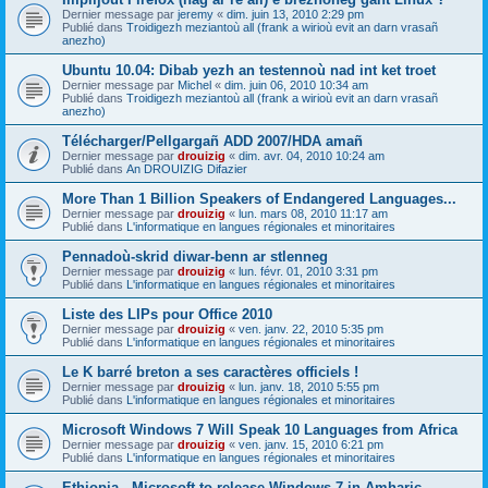
Dernier message par
jeremy
«
dim. juin 13, 2010 2:29 pm
Publié dans
Troidigezh meziantoù all (frank a wirioù evit an darn vrasañ
anezho)
Ubuntu 10.04: Dibab yezh an testennoù nad int ket troet
Dernier message par
Michel
«
dim. juin 06, 2010 10:34 am
Publié dans
Troidigezh meziantoù all (frank a wirioù evit an darn vrasañ
anezho)
Télécharger/Pellgargañ ADD 2007/HDA amañ
Dernier message par
drouizig
«
dim. avr. 04, 2010 10:24 am
Publié dans
An DROUIZIG Difazier
More Than 1 Billion Speakers of Endangered Languages...
Dernier message par
drouizig
«
lun. mars 08, 2010 11:17 am
Publié dans
L'informatique en langues régionales et minoritaires
Pennadoù-skrid diwar-benn ar stlenneg
Dernier message par
drouizig
«
lun. févr. 01, 2010 3:31 pm
Publié dans
L'informatique en langues régionales et minoritaires
Liste des LIPs pour Office 2010
Dernier message par
drouizig
«
ven. janv. 22, 2010 5:35 pm
Publié dans
L'informatique en langues régionales et minoritaires
Le K barré breton a ses caractères officiels !
Dernier message par
drouizig
«
lun. janv. 18, 2010 5:55 pm
Publié dans
L'informatique en langues régionales et minoritaires
Microsoft Windows 7 Will Speak 10 Languages from Africa
Dernier message par
drouizig
«
ven. janv. 15, 2010 6:21 pm
Publié dans
L'informatique en langues régionales et minoritaires
Ethiopia - Microsoft to release Windows 7 in Amharic