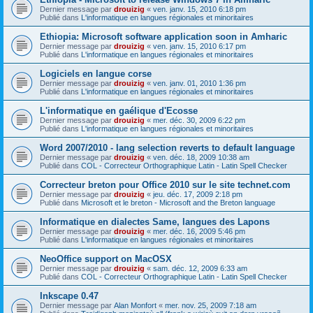
Dernier message par
drouizig
«
ven. janv. 15, 2010 6:18 pm
Publié dans
L'informatique en langues régionales et minoritaires
Ethiopia: Microsoft software application soon in Amharic
Dernier message par
drouizig
«
ven. janv. 15, 2010 6:17 pm
Publié dans
L'informatique en langues régionales et minoritaires
Logiciels en langue corse
Dernier message par
drouizig
«
ven. janv. 01, 2010 1:36 pm
Publié dans
L'informatique en langues régionales et minoritaires
L'informatique en gaélique d'Ecosse
Dernier message par
drouizig
«
mer. déc. 30, 2009 6:22 pm
Publié dans
L'informatique en langues régionales et minoritaires
Word 2007/2010 - lang selection reverts to default language
Dernier message par
drouizig
«
ven. déc. 18, 2009 10:38 am
Publié dans
COL - Correcteur Orthographique Latin - Latin Spell Checker
Correcteur breton pour Office 2010 sur le site technet.com
Dernier message par
drouizig
«
jeu. déc. 17, 2009 2:18 pm
Publié dans
Microsoft et le breton - Microsoft and the Breton language
Informatique en dialectes Same, langues des Lapons
Dernier message par
drouizig
«
mer. déc. 16, 2009 5:46 pm
Publié dans
L'informatique en langues régionales et minoritaires
NeoOffice support on MacOSX
Dernier message par
drouizig
«
sam. déc. 12, 2009 6:33 am
Publié dans
COL - Correcteur Orthographique Latin - Latin Spell Checker
Inkscape 0.47
Dernier message par
Alan Monfort
«
mer. nov. 25, 2009 7:18 am