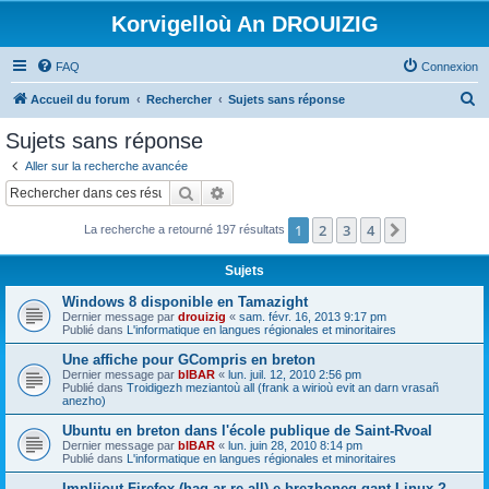
Korvigelloù An DROUIZIG
FAQ
Connexion
R
Accueil du forum
Rechercher
Sujets sans réponse
e
Sujets sans réponse
c
Aller sur la recherche avancée
h
Rechercher
Recherche avancée
e
1
2
3
4
Suivant
La recherche a retourné 197 résultats
r
c
Sujets
h
Windows 8 disponible en Tamazight
e
Dernier message par
drouizig
«
sam. févr. 16, 2013 9:17 pm
Publié dans
L'informatique en langues régionales et minoritaires
r
Une affiche pour GCompris en breton
Dernier message par
bIBAR
«
lun. juil. 12, 2010 2:56 pm
Publié dans
Troidigezh meziantoù all (frank a wirioù evit an darn vrasañ
anezho)
Ubuntu en breton dans l'école publique de Saint-Rvoal
Dernier message par
bIBAR
«
lun. juin 28, 2010 8:14 pm
Publié dans
L'informatique en langues régionales et minoritaires
Implijout Firefox (hag ar re all) e brezhoneg gant Linux ?