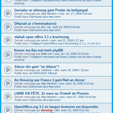
Publié dans
Troidigezh meziantoù all (frank a wirioù evit an darn vrasañ
anezho)
Geriadur ar stlenneg gant Preder da bellgargañ
Dernier message par
Alan Monfort
«
mar. oct. 27, 2009 8:40 am
Publié dans
Danvezioù all a-bep seurt
Difaziañ ar c'hemmadurioù
Dernier message par
job
«
lun. août 24, 2009 6:44 pm
Publié dans
Danvezioù all a-bep seurt
staliañ open office 3.1 e brezhoneg
Dernier message par
envel
«
sam. mai 23, 2009 1:27 pm
Publié dans
Troidigezh OpenOffice.org e brezhoneg (1.1.x, 2.x ha 3.x)
Kemer ma flas evit treiñ phpBB
Dernier message par
Malo-net
«
mer. avr. 15, 2009 10:15 pm
Publié dans
Troidigezh meziantoù all (frank a wirioù evit an darn vrasañ
anezho)
Sikour din gant "an difazer"!
Dernier message par
100drine
«
dim. mars 29, 2009 7:10 pm
Publié dans
An DROUIZIG Difazier
An Drouizig war France 3 gant Red an Amzer
Dernier message par
Alan Monfort
«
mer. mars 18, 2009 9:12 am
Publié dans
Danvezioù all a-bep seurt
LIBRE EN FÊTE. 21 mars au Triskell de Ploeren
Dernier message par
Alan Monfort
«
sam. mars 07, 2009 10:43 am
Publié dans
Danvezioù all a-bep seurt
OpenOffice.org 3.1 en langue bretonne est disponible
Dernier message par
drouizig
«
dim. mars 01, 2009 8:22 am