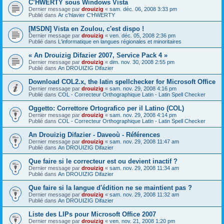
C’HWERTY sous Windows Vista
Dernier message par
drouizig
«
sam. déc. 06, 2008 3:33 pm
Publié dans
Ar c'hlavier C'HWERTY
[MSDN] Vista en Zoulou, c'est dispo !
Dernier message par
drouizig
«
ven. déc. 05, 2008 2:36 pm
Publié dans
L'informatique en langues régionales et minoritaires
« An Drouizig Difazier 2007, Service Pack 4 »
Dernier message par
drouizig
«
dim. nov. 30, 2008 2:55 pm
Publié dans
An DROUIZIG Difazier
Download COL2.x, the latin spellchecker for Microsoft Office
Dernier message par
drouizig
«
sam. nov. 29, 2008 4:16 pm
Publié dans
COL - Correcteur Orthographique Latin - Latin Spell Checker
Oggetto: Correttore Ortografico per il Latino (COL)
Dernier message par
drouizig
«
sam. nov. 29, 2008 4:14 pm
Publié dans
COL - Correcteur Orthographique Latin - Latin Spell Checker
An Drouizig Difazier - Daveoù - Références
Dernier message par
drouizig
«
sam. nov. 29, 2008 11:47 am
Publié dans
An DROUIZIG Difazier
Que faire si le correcteur est ou devient inactif ?
Dernier message par
drouizig
«
sam. nov. 29, 2008 11:34 am
Publié dans
An DROUIZIG Difazier
Que faire si la langue d'édition ne se maintient pas ?
Dernier message par
drouizig
«
sam. nov. 29, 2008 11:32 am
Publié dans
An DROUIZIG Difazier
Liste des LIPs pour Microsoft Office 2007
Dernier message par
drouizig
«
ven. nov. 21, 2008 1:20 pm