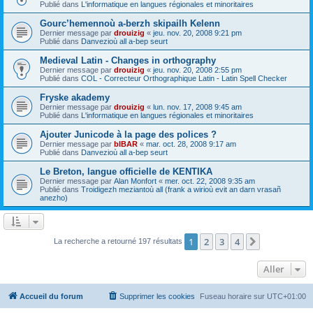
Publié dans
L'informatique en langues régionales et minoritaires
Gourc’hemennoù a-berzh skipailh Kelenn
Dernier message par
drouizig
«
jeu. nov. 20, 2008 9:21 pm
Publié dans
Danvezioù all a-bep seurt
Medieval Latin - Changes in orthography
Dernier message par
drouizig
«
jeu. nov. 20, 2008 2:55 pm
Publié dans
COL - Correcteur Orthographique Latin - Latin Spell Checker
Fryske akademy
Dernier message par
drouizig
«
lun. nov. 17, 2008 9:45 am
Publié dans
L'informatique en langues régionales et minoritaires
Ajouter Junicode à la page des polices ?
Dernier message par
bIBAR
«
mar. oct. 28, 2008 9:17 am
Publié dans
Danvezioù all a-bep seurt
Le Breton, langue officielle de KENTIKA
Dernier message par
Alan Monfort
«
mer. oct. 22, 2008 9:35 am
Publié dans
Troidigezh meziantoù all (frank a wirioù evit an darn vrasañ
anezho)
1
2
3
4
Suivant
La recherche a retourné 197 résultats
Aller
Accueil du forum
Supprimer les cookies
Fuseau horaire sur
UTC+01:00