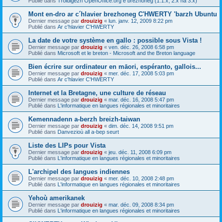
Publié dans
Troidigezh OpenOffice.org e brezhoneg (1.1.x, 2.x ha 3.x)
Mont en-dro ar c´hlavier brezhoneg C'HWERTY 'barzh Ubuntu
Dernier message par
drouizig
«
lun. janv. 12, 2009 8:22 pm
Publié dans
Ar c'hlavier C'HWERTY
La date de votre système en gallo : possible sous Vista !
Dernier message par
drouizig
«
ven. déc. 26, 2008 6:58 pm
Publié dans
Microsoft et le breton - Microsoft and the Breton language
Bien écrire sur ordinateur en māori, espéranto, gallois...
Dernier message par
drouizig
«
mer. déc. 17, 2008 5:03 pm
Publié dans
Ar c'hlavier C'HWERTY
Internet et la Bretagne, une culture de réseau
Dernier message par
drouizig
«
mar. déc. 16, 2008 5:47 pm
Publié dans
L'informatique en langues régionales et minoritaires
Kemennadenn a-berzh breizh-taiwan
Dernier message par
drouizig
«
dim. déc. 14, 2008 9:51 pm
Publié dans
Danvezioù all a-bep seurt
Liste des LIPs pour Vista
Dernier message par
drouizig
«
jeu. déc. 11, 2008 6:09 pm
Publié dans
L'informatique en langues régionales et minoritaires
L'archipel des langues indiennes
Dernier message par
drouizig
«
mer. déc. 10, 2008 2:48 pm
Publié dans
L'informatique en langues régionales et minoritaires
Yehoù amerikanek
Dernier message par
drouizig
«
mar. déc. 09, 2008 8:34 pm
Publié dans
L'informatique en langues régionales et minoritaires