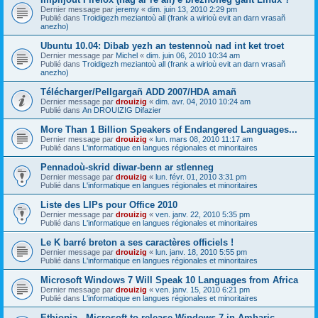
Dernier message par
jeremy
«
dim. juin 13, 2010 2:29 pm
Publié dans
Troidigezh meziantoù all (frank a wirioù evit an darn vrasañ
anezho)
Ubuntu 10.04: Dibab yezh an testennoù nad int ket troet
Dernier message par
Michel
«
dim. juin 06, 2010 10:34 am
Publié dans
Troidigezh meziantoù all (frank a wirioù evit an darn vrasañ
anezho)
Télécharger/Pellgargañ ADD 2007/HDA amañ
Dernier message par
drouizig
«
dim. avr. 04, 2010 10:24 am
Publié dans
An DROUIZIG Difazier
More Than 1 Billion Speakers of Endangered Languages...
Dernier message par
drouizig
«
lun. mars 08, 2010 11:17 am
Publié dans
L'informatique en langues régionales et minoritaires
Pennadoù-skrid diwar-benn ar stlenneg
Dernier message par
drouizig
«
lun. févr. 01, 2010 3:31 pm
Publié dans
L'informatique en langues régionales et minoritaires
Liste des LIPs pour Office 2010
Dernier message par
drouizig
«
ven. janv. 22, 2010 5:35 pm
Publié dans
L'informatique en langues régionales et minoritaires
Le K barré breton a ses caractères officiels !
Dernier message par
drouizig
«
lun. janv. 18, 2010 5:55 pm
Publié dans
L'informatique en langues régionales et minoritaires
Microsoft Windows 7 Will Speak 10 Languages from Africa
Dernier message par
drouizig
«
ven. janv. 15, 2010 6:21 pm
Publié dans
L'informatique en langues régionales et minoritaires
Ethiopia - Microsoft to release Windows 7 in Amharic