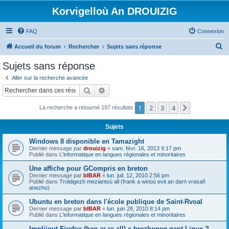
Korvigelloù An DROUIZIG
FAQ
Connexion
R
Accueil du forum
Rechercher
Sujets sans réponse
e
Sujets sans réponse
c
Aller sur la recherche avancée
h
Rechercher
Recherche avancée
e
1
2
3
4
Suivant
La recherche a retourné 197 résultats
r
c
Sujets
h
Windows 8 disponible en Tamazight
e
Dernier message par
drouizig
«
sam. févr. 16, 2013 9:17 pm
Publié dans
L'informatique en langues régionales et minoritaires
r
Une affiche pour GCompris en breton
Dernier message par
bIBAR
«
lun. juil. 12, 2010 2:56 pm
Publié dans
Troidigezh meziantoù all (frank a wirioù evit an darn vrasañ
anezho)
Ubuntu en breton dans l'école publique de Saint-Rvoal
Dernier message par
bIBAR
«
lun. juin 28, 2010 8:14 pm
Publié dans
L'informatique en langues régionales et minoritaires
Implijout Firefox (hag ar re all) e brezhoneg gant Linux ?