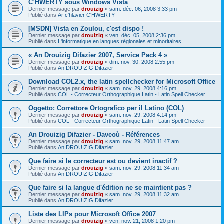
C’HWERTY sous Windows Vista
Dernier message par
drouizig
«
sam. déc. 06, 2008 3:33 pm
Publié dans
Ar c'hlavier C'HWERTY
[MSDN] Vista en Zoulou, c'est dispo !
Dernier message par
drouizig
«
ven. déc. 05, 2008 2:36 pm
Publié dans
L'informatique en langues régionales et minoritaires
« An Drouizig Difazier 2007, Service Pack 4 »
Dernier message par
drouizig
«
dim. nov. 30, 2008 2:55 pm
Publié dans
An DROUIZIG Difazier
Download COL2.x, the latin spellchecker for Microsoft Office
Dernier message par
drouizig
«
sam. nov. 29, 2008 4:16 pm
Publié dans
COL - Correcteur Orthographique Latin - Latin Spell Checker
Oggetto: Correttore Ortografico per il Latino (COL)
Dernier message par
drouizig
«
sam. nov. 29, 2008 4:14 pm
Publié dans
COL - Correcteur Orthographique Latin - Latin Spell Checker
An Drouizig Difazier - Daveoù - Références
Dernier message par
drouizig
«
sam. nov. 29, 2008 11:47 am
Publié dans
An DROUIZIG Difazier
Que faire si le correcteur est ou devient inactif ?
Dernier message par
drouizig
«
sam. nov. 29, 2008 11:34 am
Publié dans
An DROUIZIG Difazier
Que faire si la langue d'édition ne se maintient pas ?
Dernier message par
drouizig
«
sam. nov. 29, 2008 11:32 am
Publié dans
An DROUIZIG Difazier
Liste des LIPs pour Microsoft Office 2007
Dernier message par
drouizig
«
ven. nov. 21, 2008 1:20 pm