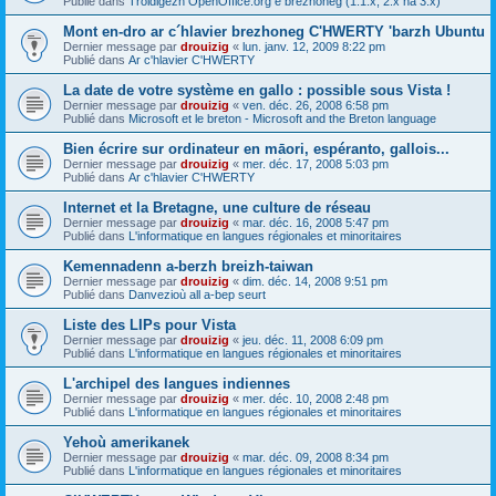
Publié dans
Troidigezh OpenOffice.org e brezhoneg (1.1.x, 2.x ha 3.x)
Mont en-dro ar c´hlavier brezhoneg C'HWERTY 'barzh Ubuntu
Dernier message par
drouizig
«
lun. janv. 12, 2009 8:22 pm
Publié dans
Ar c'hlavier C'HWERTY
La date de votre système en gallo : possible sous Vista !
Dernier message par
drouizig
«
ven. déc. 26, 2008 6:58 pm
Publié dans
Microsoft et le breton - Microsoft and the Breton language
Bien écrire sur ordinateur en māori, espéranto, gallois...
Dernier message par
drouizig
«
mer. déc. 17, 2008 5:03 pm
Publié dans
Ar c'hlavier C'HWERTY
Internet et la Bretagne, une culture de réseau
Dernier message par
drouizig
«
mar. déc. 16, 2008 5:47 pm
Publié dans
L'informatique en langues régionales et minoritaires
Kemennadenn a-berzh breizh-taiwan
Dernier message par
drouizig
«
dim. déc. 14, 2008 9:51 pm
Publié dans
Danvezioù all a-bep seurt
Liste des LIPs pour Vista
Dernier message par
drouizig
«
jeu. déc. 11, 2008 6:09 pm
Publié dans
L'informatique en langues régionales et minoritaires
L'archipel des langues indiennes
Dernier message par
drouizig
«
mer. déc. 10, 2008 2:48 pm
Publié dans
L'informatique en langues régionales et minoritaires
Yehoù amerikanek
Dernier message par
drouizig
«
mar. déc. 09, 2008 8:34 pm
Publié dans
L'informatique en langues régionales et minoritaires