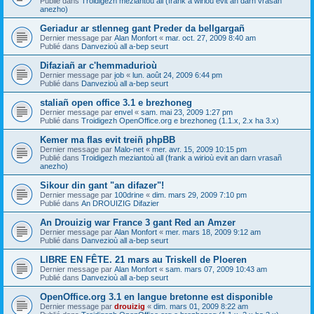
Publié dans
Troidigezh meziantoù all (frank a wirioù evit an darn vrasañ
anezho)
Geriadur ar stlenneg gant Preder da bellgargañ
Dernier message par
Alan Monfort
«
mar. oct. 27, 2009 8:40 am
Publié dans
Danvezioù all a-bep seurt
Difaziañ ar c'hemmadurioù
Dernier message par
job
«
lun. août 24, 2009 6:44 pm
Publié dans
Danvezioù all a-bep seurt
staliañ open office 3.1 e brezhoneg
Dernier message par
envel
«
sam. mai 23, 2009 1:27 pm
Publié dans
Troidigezh OpenOffice.org e brezhoneg (1.1.x, 2.x ha 3.x)
Kemer ma flas evit treiñ phpBB
Dernier message par
Malo-net
«
mer. avr. 15, 2009 10:15 pm
Publié dans
Troidigezh meziantoù all (frank a wirioù evit an darn vrasañ
anezho)
Sikour din gant "an difazer"!
Dernier message par
100drine
«
dim. mars 29, 2009 7:10 pm
Publié dans
An DROUIZIG Difazier
An Drouizig war France 3 gant Red an Amzer
Dernier message par
Alan Monfort
«
mer. mars 18, 2009 9:12 am
Publié dans
Danvezioù all a-bep seurt
LIBRE EN FÊTE. 21 mars au Triskell de Ploeren
Dernier message par
Alan Monfort
«
sam. mars 07, 2009 10:43 am
Publié dans
Danvezioù all a-bep seurt
OpenOffice.org 3.1 en langue bretonne est disponible
Dernier message par
drouizig
«
dim. mars 01, 2009 8:22 am