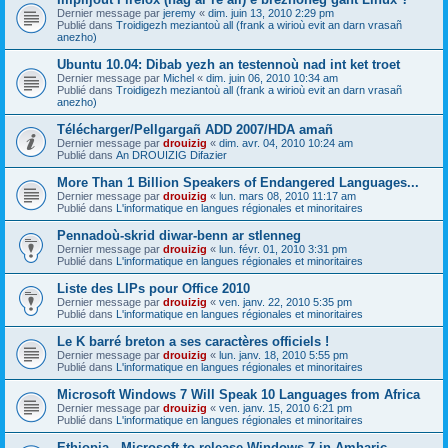
Dernier message par
jeremy
«
dim. juin 13, 2010 2:29 pm
Publié dans
Troidigezh meziantoù all (frank a wirioù evit an darn vrasañ
anezho)
Ubuntu 10.04: Dibab yezh an testennoù nad int ket troet
Dernier message par
Michel
«
dim. juin 06, 2010 10:34 am
Publié dans
Troidigezh meziantoù all (frank a wirioù evit an darn vrasañ
anezho)
Télécharger/Pellgargañ ADD 2007/HDA amañ
Dernier message par
drouizig
«
dim. avr. 04, 2010 10:24 am
Publié dans
An DROUIZIG Difazier
More Than 1 Billion Speakers of Endangered Languages...
Dernier message par
drouizig
«
lun. mars 08, 2010 11:17 am
Publié dans
L'informatique en langues régionales et minoritaires
Pennadoù-skrid diwar-benn ar stlenneg
Dernier message par
drouizig
«
lun. févr. 01, 2010 3:31 pm
Publié dans
L'informatique en langues régionales et minoritaires
Liste des LIPs pour Office 2010
Dernier message par
drouizig
«
ven. janv. 22, 2010 5:35 pm
Publié dans
L'informatique en langues régionales et minoritaires
Le K barré breton a ses caractères officiels !
Dernier message par
drouizig
«
lun. janv. 18, 2010 5:55 pm
Publié dans
L'informatique en langues régionales et minoritaires
Microsoft Windows 7 Will Speak 10 Languages from Africa
Dernier message par
drouizig
«
ven. janv. 15, 2010 6:21 pm
Publié dans
L'informatique en langues régionales et minoritaires
Ethiopia - Microsoft to release Windows 7 in Amharic