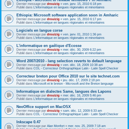
Dernier message par
drouizig
«
ven. janv. 15, 2010 6:18 pm
Publié dans
L'informatique en langues régionales et minoritaires
Ethiopia: Microsoft software application soon in Amharic
Dernier message par
drouizig
«
ven. janv. 15, 2010 6:17 pm
Publié dans
L'informatique en langues régionales et minoritaires
Logiciels en langue corse
Dernier message par
drouizig
«
ven. janv. 01, 2010 1:36 pm
Publié dans
L'informatique en langues régionales et minoritaires
L'informatique en gaélique d'Ecosse
Dernier message par
drouizig
«
mer. déc. 30, 2009 6:22 pm
Publié dans
L'informatique en langues régionales et minoritaires
Word 2007/2010 - lang selection reverts to default language
Dernier message par
drouizig
«
ven. déc. 18, 2009 10:38 am
Publié dans
COL - Correcteur Orthographique Latin - Latin Spell Checker
Correcteur breton pour Office 2010 sur le site technet.com
Dernier message par
drouizig
«
jeu. déc. 17, 2009 2:18 pm
Publié dans
Microsoft et le breton - Microsoft and the Breton language
Informatique en dialectes Same, langues des Lapons
Dernier message par
drouizig
«
mer. déc. 16, 2009 5:46 pm
Publié dans
L'informatique en langues régionales et minoritaires
NeoOffice support on MacOSX
Dernier message par
drouizig
«
sam. déc. 12, 2009 6:33 am
Publié dans
COL - Correcteur Orthographique Latin - Latin Spell Checker
Inkscape 0.47
Dernier message par
Alan Monfort
«
mer. nov. 25, 2009 7:18 am