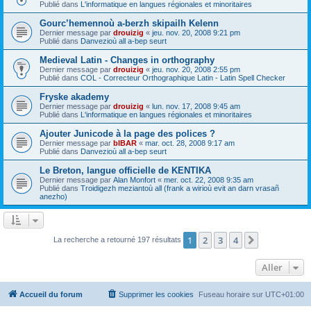
Publié dans
L'informatique en langues régionales et minoritaires
Gourc’hemennoù a-berzh skipailh Kelenn
Dernier message par
drouizig
«
jeu. nov. 20, 2008 9:21 pm
Publié dans
Danvezioù all a-bep seurt
Medieval Latin - Changes in orthography
Dernier message par
drouizig
«
jeu. nov. 20, 2008 2:55 pm
Publié dans
COL - Correcteur Orthographique Latin - Latin Spell Checker
Fryske akademy
Dernier message par
drouizig
«
lun. nov. 17, 2008 9:45 am
Publié dans
L'informatique en langues régionales et minoritaires
Ajouter Junicode à la page des polices ?
Dernier message par
bIBAR
«
mar. oct. 28, 2008 9:17 am
Publié dans
Danvezioù all a-bep seurt
Le Breton, langue officielle de KENTIKA
Dernier message par
Alan Monfort
«
mer. oct. 22, 2008 9:35 am
Publié dans
Troidigezh meziantoù all (frank a wirioù evit an darn vrasañ
anezho)
1
2
3
4
Suivant
La recherche a retourné 197 résultats
Aller
Accueil du forum
Supprimer les cookies
Fuseau horaire sur
UTC+01:00