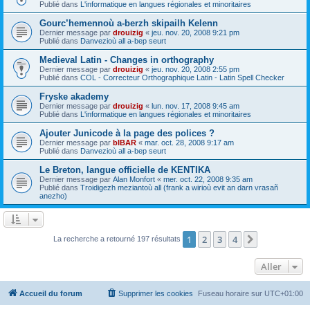
Publié dans
L'informatique en langues régionales et minoritaires
Gourc’hemennoù a-berzh skipailh Kelenn
Dernier message par
drouizig
«
jeu. nov. 20, 2008 9:21 pm
Publié dans
Danvezioù all a-bep seurt
Medieval Latin - Changes in orthography
Dernier message par
drouizig
«
jeu. nov. 20, 2008 2:55 pm
Publié dans
COL - Correcteur Orthographique Latin - Latin Spell Checker
Fryske akademy
Dernier message par
drouizig
«
lun. nov. 17, 2008 9:45 am
Publié dans
L'informatique en langues régionales et minoritaires
Ajouter Junicode à la page des polices ?
Dernier message par
bIBAR
«
mar. oct. 28, 2008 9:17 am
Publié dans
Danvezioù all a-bep seurt
Le Breton, langue officielle de KENTIKA
Dernier message par
Alan Monfort
«
mer. oct. 22, 2008 9:35 am
Publié dans
Troidigezh meziantoù all (frank a wirioù evit an darn vrasañ
anezho)
1
2
3
4
Suivant
La recherche a retourné 197 résultats
Aller
Accueil du forum
Supprimer les cookies
Fuseau horaire sur
UTC+01:00