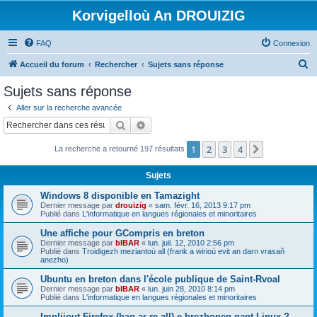
Korvigelloù An DROUIZIG
FAQ
Connexion
R
Accueil du forum
Rechercher
Sujets sans réponse
e
Sujets sans réponse
c
Aller sur la recherche avancée
h
Rechercher
Recherche avancée
e
1
2
3
4
Suivant
La recherche a retourné 197 résultats
r
c
Sujets
h
Windows 8 disponible en Tamazight
e
Dernier message par
drouizig
«
sam. févr. 16, 2013 9:17 pm
Publié dans
L'informatique en langues régionales et minoritaires
r
Une affiche pour GCompris en breton
Dernier message par
bIBAR
«
lun. juil. 12, 2010 2:56 pm
Publié dans
Troidigezh meziantoù all (frank a wirioù evit an darn vrasañ
anezho)
Ubuntu en breton dans l'école publique de Saint-Rvoal
Dernier message par
bIBAR
«
lun. juin 28, 2010 8:14 pm
Publié dans
L'informatique en langues régionales et minoritaires
Implijout Firefox (hag ar re all) e brezhoneg gant Linux ?