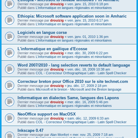
Dernier message par
drouizig
«
ven. janv. 15, 2010 6:18 pm
Publié dans
L'informatique en langues régionales et minoritaires
Ethiopia: Microsoft software application soon in Amharic
Dernier message par
drouizig
«
ven. janv. 15, 2010 6:17 pm
Publié dans
L'informatique en langues régionales et minoritaires
Logiciels en langue corse
Dernier message par
drouizig
«
ven. janv. 01, 2010 1:36 pm
Publié dans
L'informatique en langues régionales et minoritaires
L'informatique en gaélique d'Ecosse
Dernier message par
drouizig
«
mer. déc. 30, 2009 6:22 pm
Publié dans
L'informatique en langues régionales et minoritaires
Word 2007/2010 - lang selection reverts to default language
Dernier message par
drouizig
«
ven. déc. 18, 2009 10:38 am
Publié dans
COL - Correcteur Orthographique Latin - Latin Spell Checker
Correcteur breton pour Office 2010 sur le site technet.com
Dernier message par
drouizig
«
jeu. déc. 17, 2009 2:18 pm
Publié dans
Microsoft et le breton - Microsoft and the Breton language
Informatique en dialectes Same, langues des Lapons
Dernier message par
drouizig
«
mer. déc. 16, 2009 5:46 pm
Publié dans
L'informatique en langues régionales et minoritaires
NeoOffice support on MacOSX
Dernier message par
drouizig
«
sam. déc. 12, 2009 6:33 am
Publié dans
COL - Correcteur Orthographique Latin - Latin Spell Checker
Inkscape 0.47
Dernier message par
Alan Monfort
«
mer. nov. 25, 2009 7:18 am