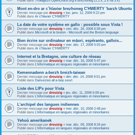
Publié dans
Troidigezh OpenOffice.org e brezhoneg (1.1.x, 2.x ha 3.x)
Mont en-dro ar c´hlavier brezhoneg C'HWERTY 'barzh Ubuntu
Dernier message par
drouizig
«
lun. janv. 12, 2009 8:22 pm
Publié dans
Ar c'hlavier C'HWERTY
La date de votre système en gallo : possible sous Vista !
Dernier message par
drouizig
«
ven. déc. 26, 2008 6:58 pm
Publié dans
Microsoft et le breton - Microsoft and the Breton language
Bien écrire sur ordinateur en māori, espéranto, gallois...
Dernier message par
drouizig
«
mer. déc. 17, 2008 5:03 pm
Publié dans
Ar c'hlavier C'HWERTY
Internet et la Bretagne, une culture de réseau
Dernier message par
drouizig
«
mar. déc. 16, 2008 5:47 pm
Publié dans
L'informatique en langues régionales et minoritaires
Kemennadenn a-berzh breizh-taiwan
Dernier message par
drouizig
«
dim. déc. 14, 2008 9:51 pm
Publié dans
Danvezioù all a-bep seurt
Liste des LIPs pour Vista
Dernier message par
drouizig
«
jeu. déc. 11, 2008 6:09 pm
Publié dans
L'informatique en langues régionales et minoritaires
L'archipel des langues indiennes
Dernier message par
drouizig
«
mer. déc. 10, 2008 2:48 pm
Publié dans
L'informatique en langues régionales et minoritaires
Yehoù amerikanek
Dernier message par
drouizig
«
mar. déc. 09, 2008 8:34 pm
Publié dans
L'informatique en langues régionales et minoritaires