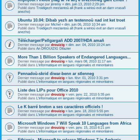
Dernier message par
jeremy
«
dim. juin 13, 2010 2:29 pm
Publié dans
Troidigezh meziantoù all (frank a wirioù evit an darn vrasañ
anezho)
Ubuntu 10.04: Dibab yezh an testennoù nad int ket troet
Dernier message par
Michel
«
dim. juin 06, 2010 10:34 am
Publié dans
Troidigezh meziantoù all (frank a wirioù evit an darn vrasañ
anezho)
Télécharger/Pellgargañ ADD 2007/HDA amañ
Dernier message par
drouizig
«
dim. avr. 04, 2010 10:24 am
Publié dans
An DROUIZIG Difazier
More Than 1 Billion Speakers of Endangered Languages...
Dernier message par
drouizig
«
lun. mars 08, 2010 11:17 am
Publié dans
L'informatique en langues régionales et minoritaires
Pennadoù-skrid diwar-benn ar stlenneg
Dernier message par
drouizig
«
lun. févr. 01, 2010 3:31 pm
Publié dans
L'informatique en langues régionales et minoritaires
Liste des LIPs pour Office 2010
Dernier message par
drouizig
«
ven. janv. 22, 2010 5:35 pm
Publié dans
L'informatique en langues régionales et minoritaires
Le K barré breton a ses caractères officiels !
Dernier message par
drouizig
«
lun. janv. 18, 2010 5:55 pm
Publié dans
L'informatique en langues régionales et minoritaires
Microsoft Windows 7 Will Speak 10 Languages from Africa
Dernier message par
drouizig
«
ven. janv. 15, 2010 6:21 pm
Publié dans
L'informatique en langues régionales et minoritaires
Ethiopia - Microsoft to release Windows 7 in Amharic