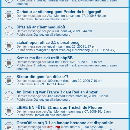
Publié dans
Troidigezh meziantoù all (frank a wirioù evit an darn vrasañ
anezho)
Geriadur ar stlenneg gant Preder da bellgargañ
Dernier message par
Alan Monfort
«
mar. oct. 27, 2009 8:40 am
Publié dans
Danvezioù all a-bep seurt
Difaziañ ar c'hemmadurioù
Dernier message par
job
«
lun. août 24, 2009 6:44 pm
Publié dans
Danvezioù all a-bep seurt
staliañ open office 3.1 e brezhoneg
Dernier message par
envel
«
sam. mai 23, 2009 1:27 pm
Publié dans
Troidigezh OpenOffice.org e brezhoneg (1.1.x, 2.x ha 3.x)
Kemer ma flas evit treiñ phpBB
Dernier message par
Malo-net
«
mer. avr. 15, 2009 10:15 pm
Publié dans
Troidigezh meziantoù all (frank a wirioù evit an darn vrasañ
anezho)
Sikour din gant "an difazer"!
Dernier message par
100drine
«
dim. mars 29, 2009 7:10 pm
Publié dans
An DROUIZIG Difazier
An Drouizig war France 3 gant Red an Amzer
Dernier message par
Alan Monfort
«
mer. mars 18, 2009 9:12 am
Publié dans
Danvezioù all a-bep seurt
LIBRE EN FÊTE. 21 mars au Triskell de Ploeren
Dernier message par
Alan Monfort
«
sam. mars 07, 2009 10:43 am
Publié dans
Danvezioù all a-bep seurt
OpenOffice.org 3.1 en langue bretonne est disponible
Dernier message par
drouizig
«
dim. mars 01, 2009 8:22 am