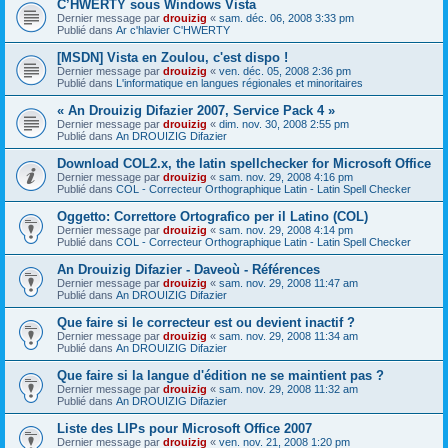
C’HWERTY sous Windows Vista
Dernier message par
drouizig
«
sam. déc. 06, 2008 3:33 pm
Publié dans
Ar c'hlavier C'HWERTY
[MSDN] Vista en Zoulou, c'est dispo !
Dernier message par
drouizig
«
ven. déc. 05, 2008 2:36 pm
Publié dans
L'informatique en langues régionales et minoritaires
« An Drouizig Difazier 2007, Service Pack 4 »
Dernier message par
drouizig
«
dim. nov. 30, 2008 2:55 pm
Publié dans
An DROUIZIG Difazier
Download COL2.x, the latin spellchecker for Microsoft Office
Dernier message par
drouizig
«
sam. nov. 29, 2008 4:16 pm
Publié dans
COL - Correcteur Orthographique Latin - Latin Spell Checker
Oggetto: Correttore Ortografico per il Latino (COL)
Dernier message par
drouizig
«
sam. nov. 29, 2008 4:14 pm
Publié dans
COL - Correcteur Orthographique Latin - Latin Spell Checker
An Drouizig Difazier - Daveoù - Références
Dernier message par
drouizig
«
sam. nov. 29, 2008 11:47 am
Publié dans
An DROUIZIG Difazier
Que faire si le correcteur est ou devient inactif ?
Dernier message par
drouizig
«
sam. nov. 29, 2008 11:34 am
Publié dans
An DROUIZIG Difazier
Que faire si la langue d'édition ne se maintient pas ?
Dernier message par
drouizig
«
sam. nov. 29, 2008 11:32 am
Publié dans
An DROUIZIG Difazier
Liste des LIPs pour Microsoft Office 2007
Dernier message par
drouizig
«
ven. nov. 21, 2008 1:20 pm