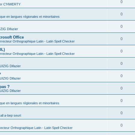
0
vier C'HWERTY
0
ique en langues régionales et minoritaires
0
IG Difazier
rosoft Office
0
recteur Orthographique Latin - Latin Spell Checker
OL)
0
recteur Orthographique Latin - Latin Spell Checker
0
IZIG Difazier
?
0
IZIG Difazier
 pas ?
0
IZIG Difazier
0
ique en langues régionales et minoritaires
0
all a-bep seurt
0
ecteur Orthographique Latin - Latin Spell Checker