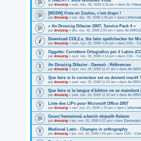
C’HWERTY sous Windows Vista
par
drouizig
»
sam. déc. 06, 2008 3:33 pm
» dans
Ar c'hla
[MSDN] Vista en Zoulou, c'est dispo !
par
drouizig
»
ven. déc. 05, 2008 2:36 pm
» dans
L'informat
« An Drouizig Difazier 2007, Service Pack 4 »
par
drouizig
»
dim. nov. 30, 2008 2:55 pm
» dans
An DROUIZ
Download COL2.x, the latin spellchecker for Mic
par
drouizig
»
sam. nov. 29, 2008 4:16 pm
» dans
COL - Cor
Oggetto: Correttore Ortografico per il Latino (C
par
drouizig
»
sam. nov. 29, 2008 4:14 pm
» dans
COL - Cor
An Drouizig Difazier - Daveoù - Références
par
drouizig
»
sam. nov. 29, 2008 11:47 am
» dans
An DROU
Que faire si le correcteur est ou devient inactif 
par
drouizig
»
sam. nov. 29, 2008 11:34 am
» dans
An DROU
Que faire si la langue d'édition ne se maintient
par
drouizig
»
sam. nov. 29, 2008 11:32 am
» dans
An DROU
Liste des LIPs pour Microsoft Office 2007
par
drouizig
»
ven. nov. 21, 2008 1:20 pm
» dans
L'informat
Gourc’hemennoù a-berzh skipailh Kelenn
par
drouizig
»
jeu. nov. 20, 2008 9:21 pm
» dans
Danvezioù 
Medieval Latin - Changes in orthography
par
drouizig
»
jeu. nov. 20, 2008 2:55 pm
» dans
COL - Corr