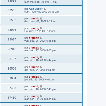
83515
mer. mars 18, 2009 9:12 am
par
Alan Monfort
88501
sam. mars 07, 2009 10:43 am
par
drouizig
89502
dim. mars 01, 2009 8:22 am
par
drouizig
85976
lun. janv. 12, 2009 8:22 pm
par
drouizig
89027
ven. déc. 26, 2008 6:58 pm
par
drouizig
90916
mer. déc. 17, 2008 5:03 pm
par
drouizig
88707
mar. déc. 16, 2008 5:47 pm
par
drouizig
86596
dim. déc. 14, 2008 9:51 pm
par
drouizig
89054
jeu. déc. 11, 2008 6:09 pm
par
drouizig
87498
mer. déc. 10, 2008 2:48 pm
par
drouizig
87410
mar. déc. 09, 2008 8:34 pm
par
drouizig