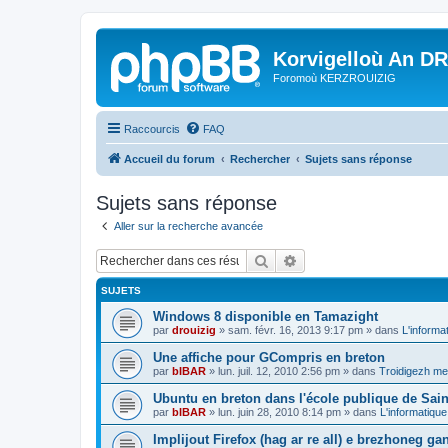
Korvigelloù An D
Foromoù KERZROUIZIG
Raccourcis
FAQ
Accueil du forum
Rechercher
Sujets sans réponse
Sujets sans réponse
Aller sur la recherche avancée
Rechercher
Recherche avancée
SUJETS
Windows 8 disponible en Tamazight
par
drouizig
»
sam. févr. 16, 2013 9:17 pm
» dans
L'informa
Une affiche pour GCompris en breton
par
bIBAR
»
lun. juil. 12, 2010 2:56 pm
» dans
Troidigezh mez
Ubuntu en breton dans l'école publique de Sain
par
bIBAR
»
lun. juin 28, 2010 8:14 pm
» dans
L'informatique
Implijout Firefox (hag ar re all) e brezhoneg ga