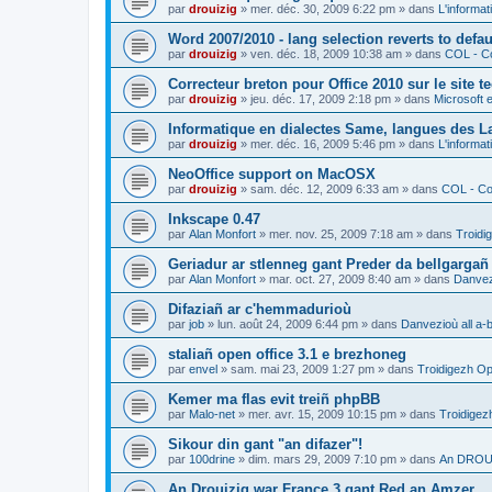
par
drouizig
»
mer. déc. 30, 2009 6:22 pm
» dans
L'informat
Word 2007/2010 - lang selection reverts to defa
par
drouizig
»
ven. déc. 18, 2009 10:38 am
» dans
COL - Co
Correcteur breton pour Office 2010 sur le site 
par
drouizig
»
jeu. déc. 17, 2009 2:18 pm
» dans
Microsoft e
Informatique en dialectes Same, langues des 
par
drouizig
»
mer. déc. 16, 2009 5:46 pm
» dans
L'informat
NeoOffice support on MacOSX
par
drouizig
»
sam. déc. 12, 2009 6:33 am
» dans
COL - Cor
Inkscape 0.47
par
Alan Monfort
»
mer. nov. 25, 2009 7:18 am
» dans
Troidi
Geriadur ar stlenneg gant Preder da bellgargañ
par
Alan Monfort
»
mar. oct. 27, 2009 8:40 am
» dans
Danvezi
Difaziañ ar c'hemmadurioù
par
job
»
lun. août 24, 2009 6:44 pm
» dans
Danvezioù all a-
staliañ open office 3.1 e brezhoneg
par
envel
»
sam. mai 23, 2009 1:27 pm
» dans
Troidigezh Op
Kemer ma flas evit treiñ phpBB
par
Malo-net
»
mer. avr. 15, 2009 10:15 pm
» dans
Troidigez
Sikour din gant "an difazer"!
par
100drine
»
dim. mars 29, 2009 7:10 pm
» dans
An DROUI
An Drouizig war France 3 gant Red an Amzer