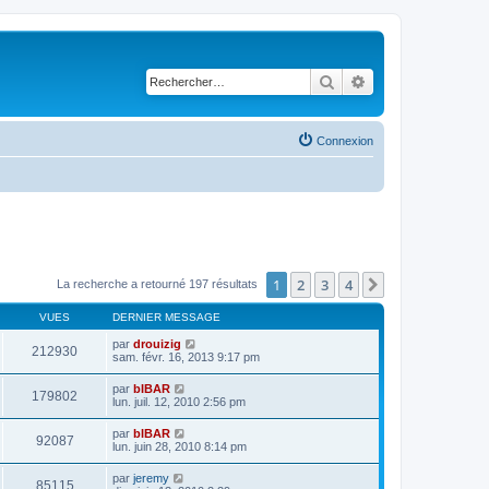
Rechercher
Recherche avancé
Connexion
1
2
3
4
Suivant
La recherche a retourné 197 résultats
VUES
DERNIER MESSAGE
par
drouizig
212930
sam. févr. 16, 2013 9:17 pm
par
bIBAR
179802
lun. juil. 12, 2010 2:56 pm
par
bIBAR
92087
lun. juin 28, 2010 8:14 pm
par
jeremy
85115