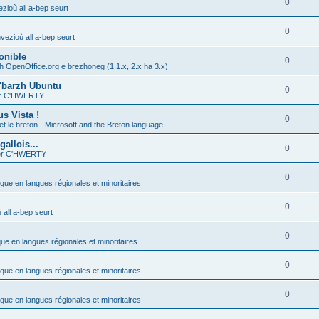
0
zioù all a-bep seurt
0
vezioù all a-bep seurt
onible
0
h OpenOffice.org e brezhoneg (1.1.x, 2.x ha 3.x)
'barzh Ubuntu
0
ier C'HWERTY
s Vista !
0
et le breton - Microsoft and the Breton language
allois...
0
ier C'HWERTY
0
ique en langues régionales et minoritaires
0
all a-bep seurt
0
que en langues régionales et minoritaires
0
ique en langues régionales et minoritaires
0
ique en langues régionales et minoritaires