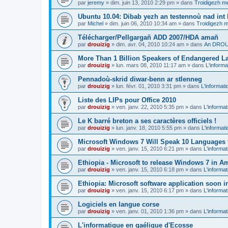
par
jeremy
»
dim. juin 13, 2010 2:29 pm
» dans
Troidigezh me
Ubuntu 10.04: Dibab yezh an testennoù nad int k
par
Michel
»
dim. juin 06, 2010 10:34 am
» dans
Troidigezh m
Télécharger/Pellgargañ ADD 2007/HDA amañ
par
drouizig
»
dim. avr. 04, 2010 10:24 am
» dans
An DROUI
More Than 1 Billion Speakers of Endangered L
par
drouizig
»
lun. mars 08, 2010 11:17 am
» dans
L'informa
Pennadoù-skrid diwar-benn ar stlenneg
par
drouizig
»
lun. févr. 01, 2010 3:31 pm
» dans
L'informati
Liste des LIPs pour Office 2010
par
drouizig
»
ven. janv. 22, 2010 5:35 pm
» dans
L'informat
Le K barré breton a ses caractères officiels !
par
drouizig
»
lun. janv. 18, 2010 5:55 pm
» dans
L'informat
Microsoft Windows 7 Will Speak 10 Languages 
par
drouizig
»
ven. janv. 15, 2010 6:21 pm
» dans
L'informat
Ethiopia - Microsoft to release Windows 7 in A
par
drouizig
»
ven. janv. 15, 2010 6:18 pm
» dans
L'informat
Ethiopia: Microsoft software application soon 
par
drouizig
»
ven. janv. 15, 2010 6:17 pm
» dans
L'informat
Logiciels en langue corse
par
drouizig
»
ven. janv. 01, 2010 1:36 pm
» dans
L'informat
L'informatique en gaélique d'Ecosse