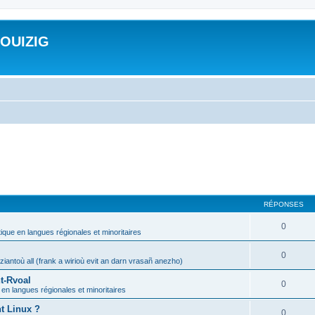
ROUIZIG
RÉPONSES
0
tique en langues régionales et minoritaires
0
iantoù all (frank a wirioù evit an darn vrasañ anezho)
t-Rvoal
0
 en langues régionales et minoritaires
nt Linux ?
0