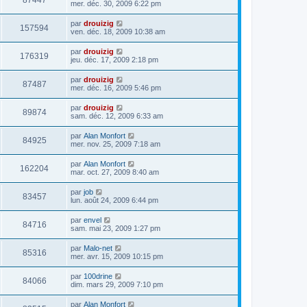
87447
mer. déc. 30, 2009 6:22 pm
par
drouizig
157594
ven. déc. 18, 2009 10:38 am
par
drouizig
176319
jeu. déc. 17, 2009 2:18 pm
par
drouizig
87487
mer. déc. 16, 2009 5:46 pm
par
drouizig
89874
sam. déc. 12, 2009 6:33 am
par
Alan Monfort
84925
mer. nov. 25, 2009 7:18 am
par
Alan Monfort
162204
mar. oct. 27, 2009 8:40 am
par
job
83457
lun. août 24, 2009 6:44 pm
par
envel
84716
sam. mai 23, 2009 1:27 pm
par
Malo-net
85316
mer. avr. 15, 2009 10:15 pm
par
100drine
84066
dim. mars 29, 2009 7:10 pm
par
Alan Monfort