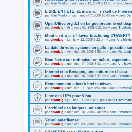
par
Alan Monfort
»
mer. mars 18, 2009 9:12 am
» dans
Danve
LIBRE EN FÊTE. 21 mars au Triskell de Ploeren
par
Alan Monfort
»
sam. mars 07, 2009 10:43 am
» dans
Dan
OpenOffice.org 3.1 en langue bretonne est disp
par
drouizig
»
dim. mars 01, 2009 8:22 am
» dans
Troidigez
Mont en-dro ar c´hlavier brezhoneg C'HWERTY 
par
drouizig
»
lun. janv. 12, 2009 8:22 pm
» dans
Ar c'hlav
La date de votre système en gallo : possible sou
par
drouizig
»
ven. déc. 26, 2008 6:58 pm
» dans
Microsoft 
Bien écrire sur ordinateur en māori, espéranto, g
par
drouizig
»
mer. déc. 17, 2008 5:03 pm
» dans
Ar c'hlav
Internet et la Bretagne, une culture de réseau
par
drouizig
»
mar. déc. 16, 2008 5:47 pm
» dans
L'informat
Kemennadenn a-berzh breizh-taiwan
par
drouizig
»
dim. déc. 14, 2008 9:51 pm
» dans
Danvezioù 
Liste des LIPs pour Vista
par
drouizig
»
jeu. déc. 11, 2008 6:09 pm
» dans
L'informati
L'archipel des langues indiennes
par
drouizig
»
mer. déc. 10, 2008 2:48 pm
» dans
L'informat
Yehoù amerikanek
par
drouizig
»
mar. déc. 09, 2008 8:34 pm
» dans
L'informat