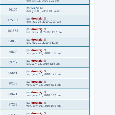
dim. juin 13, 2010 2:29 pm
par
Michel
86102
dim. juin 06, 2010 10:34 am
par
drouizig
175007
dim. avr. 04, 2010 10:24 am
par
drouizig
101563
lun. mars 08, 2010 11:17 am
par
drouizig
84053
lun. févr. 01, 2010 3:31 pm
par
drouizig
89608
ven. janv. 22, 2010 5:35 pm
par
drouizig
89712
lun. janv. 18, 2010 5:55 pm
par
drouizig
90541
ven. janv. 15, 2010 6:21 pm
par
drouizig
90133
ven. janv. 15, 2010 6:18 pm
par
drouizig
88671
ven. janv. 15, 2010 6:17 pm
par
drouizig
87238
ven. janv. 01, 2010 1:36 pm
par
drouizig