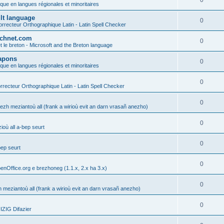
0
ique en langues régionales et minoritaires
ult language
0
rrecteur Orthographique Latin - Latin Spell Checker
technet.com
0
t le breton - Microsoft and the Breton language
Lapons
0
ique en langues régionales et minoritaires
0
recteur Orthographique Latin - Latin Spell Checker
0
gezh meziantoù all (frank a wirioù evit an darn vrasañ anezho)
0
où all a-bep seurt
0
bep seurt
0
enOffice.org e brezhoneg (1.1.x, 2.x ha 3.x)
0
h meziantoù all (frank a wirioù evit an darn vrasañ anezho)
0
ZIG Difazier