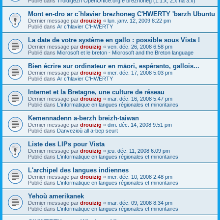
Publié dans
Troidigezh OpenOffice.org e brezhoneg (1.1.x, 2.x ha 3.x)
Mont en-dro ar c´hlavier brezhoneg C'HWERTY 'barzh Ubuntu
Dernier message par
drouizig
«
lun. janv. 12, 2009 8:22 pm
Publié dans
Ar c'hlavier C'HWERTY
La date de votre système en gallo : possible sous Vista !
Dernier message par
drouizig
«
ven. déc. 26, 2008 6:58 pm
Publié dans
Microsoft et le breton - Microsoft and the Breton language
Bien écrire sur ordinateur en māori, espéranto, gallois...
Dernier message par
drouizig
«
mer. déc. 17, 2008 5:03 pm
Publié dans
Ar c'hlavier C'HWERTY
Internet et la Bretagne, une culture de réseau
Dernier message par
drouizig
«
mar. déc. 16, 2008 5:47 pm
Publié dans
L'informatique en langues régionales et minoritaires
Kemennadenn a-berzh breizh-taiwan
Dernier message par
drouizig
«
dim. déc. 14, 2008 9:51 pm
Publié dans
Danvezioù all a-bep seurt
Liste des LIPs pour Vista
Dernier message par
drouizig
«
jeu. déc. 11, 2008 6:09 pm
Publié dans
L'informatique en langues régionales et minoritaires
L'archipel des langues indiennes
Dernier message par
drouizig
«
mer. déc. 10, 2008 2:48 pm
Publié dans
L'informatique en langues régionales et minoritaires
Yehoù amerikanek
Dernier message par
drouizig
«
mar. déc. 09, 2008 8:34 pm
Publié dans
L'informatique en langues régionales et minoritaires