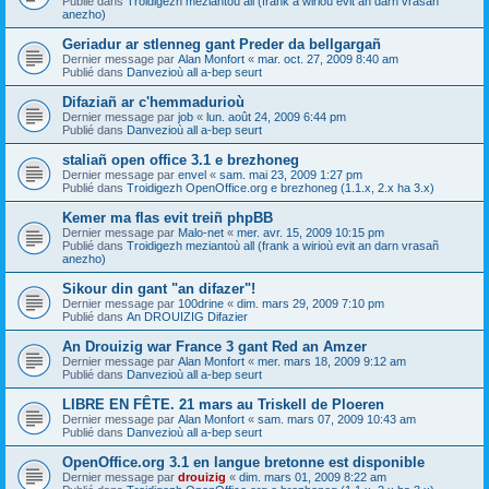
Publié dans
Troidigezh meziantoù all (frank a wirioù evit an darn vrasañ
anezho)
Geriadur ar stlenneg gant Preder da bellgargañ
Dernier message par
Alan Monfort
«
mar. oct. 27, 2009 8:40 am
Publié dans
Danvezioù all a-bep seurt
Difaziañ ar c'hemmadurioù
Dernier message par
job
«
lun. août 24, 2009 6:44 pm
Publié dans
Danvezioù all a-bep seurt
staliañ open office 3.1 e brezhoneg
Dernier message par
envel
«
sam. mai 23, 2009 1:27 pm
Publié dans
Troidigezh OpenOffice.org e brezhoneg (1.1.x, 2.x ha 3.x)
Kemer ma flas evit treiñ phpBB
Dernier message par
Malo-net
«
mer. avr. 15, 2009 10:15 pm
Publié dans
Troidigezh meziantoù all (frank a wirioù evit an darn vrasañ
anezho)
Sikour din gant "an difazer"!
Dernier message par
100drine
«
dim. mars 29, 2009 7:10 pm
Publié dans
An DROUIZIG Difazier
An Drouizig war France 3 gant Red an Amzer
Dernier message par
Alan Monfort
«
mer. mars 18, 2009 9:12 am
Publié dans
Danvezioù all a-bep seurt
LIBRE EN FÊTE. 21 mars au Triskell de Ploeren
Dernier message par
Alan Monfort
«
sam. mars 07, 2009 10:43 am
Publié dans
Danvezioù all a-bep seurt
OpenOffice.org 3.1 en langue bretonne est disponible
Dernier message par
drouizig
«
dim. mars 01, 2009 8:22 am