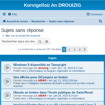
Korvigelloù An DROUIZIG
FAQ
Connexion
R
Accueil du forum
Rechercher
Sujets sans réponse
e
Sujets sans réponse
c
Aller sur la recherche avancée
h
Rechercher
Recherche avancée
e
1
2
3
4
Suivant
La recherche a retourné 197 résultats
r
c
Sujets
h
Windows 8 disponible en Tamazight
e
Dernier message par
drouizig
«
sam. févr. 16, 2013 9:17 pm
Publié dans
L'informatique en langues régionales et minoritaires
r
Une affiche pour GCompris en breton
Dernier message par
bIBAR
«
lun. juil. 12, 2010 2:56 pm
Publié dans
Troidigezh meziantoù all (frank a wirioù evit an darn vrasañ
anezho)
Ubuntu en breton dans l'école publique de Saint-Rvoal
Dernier message par
bIBAR
«
lun. juin 28, 2010 8:14 pm
Publié dans
L'informatique en langues régionales et minoritaires
Implijout Firefox (hag ar re all) e brezhoneg gant Linux ?