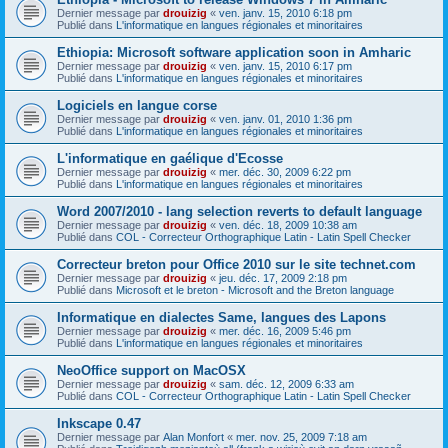
Dernier message par
drouizig
«
ven. janv. 15, 2010 6:18 pm
Publié dans
L'informatique en langues régionales et minoritaires
Ethiopia: Microsoft software application soon in Amharic
Dernier message par
drouizig
«
ven. janv. 15, 2010 6:17 pm
Publié dans
L'informatique en langues régionales et minoritaires
Logiciels en langue corse
Dernier message par
drouizig
«
ven. janv. 01, 2010 1:36 pm
Publié dans
L'informatique en langues régionales et minoritaires
L'informatique en gaélique d'Ecosse
Dernier message par
drouizig
«
mer. déc. 30, 2009 6:22 pm
Publié dans
L'informatique en langues régionales et minoritaires
Word 2007/2010 - lang selection reverts to default language
Dernier message par
drouizig
«
ven. déc. 18, 2009 10:38 am
Publié dans
COL - Correcteur Orthographique Latin - Latin Spell Checker
Correcteur breton pour Office 2010 sur le site technet.com
Dernier message par
drouizig
«
jeu. déc. 17, 2009 2:18 pm
Publié dans
Microsoft et le breton - Microsoft and the Breton language
Informatique en dialectes Same, langues des Lapons
Dernier message par
drouizig
«
mer. déc. 16, 2009 5:46 pm
Publié dans
L'informatique en langues régionales et minoritaires
NeoOffice support on MacOSX
Dernier message par
drouizig
«
sam. déc. 12, 2009 6:33 am
Publié dans
COL - Correcteur Orthographique Latin - Latin Spell Checker
Inkscape 0.47
Dernier message par
Alan Monfort
«
mer. nov. 25, 2009 7:18 am