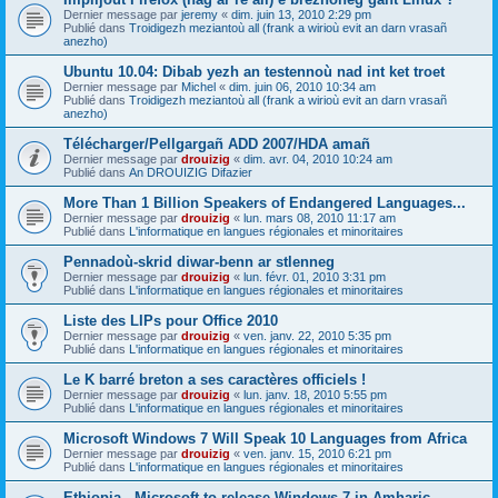
Dernier message par
jeremy
«
dim. juin 13, 2010 2:29 pm
Publié dans
Troidigezh meziantoù all (frank a wirioù evit an darn vrasañ
anezho)
Ubuntu 10.04: Dibab yezh an testennoù nad int ket troet
Dernier message par
Michel
«
dim. juin 06, 2010 10:34 am
Publié dans
Troidigezh meziantoù all (frank a wirioù evit an darn vrasañ
anezho)
Télécharger/Pellgargañ ADD 2007/HDA amañ
Dernier message par
drouizig
«
dim. avr. 04, 2010 10:24 am
Publié dans
An DROUIZIG Difazier
More Than 1 Billion Speakers of Endangered Languages...
Dernier message par
drouizig
«
lun. mars 08, 2010 11:17 am
Publié dans
L'informatique en langues régionales et minoritaires
Pennadoù-skrid diwar-benn ar stlenneg
Dernier message par
drouizig
«
lun. févr. 01, 2010 3:31 pm
Publié dans
L'informatique en langues régionales et minoritaires
Liste des LIPs pour Office 2010
Dernier message par
drouizig
«
ven. janv. 22, 2010 5:35 pm
Publié dans
L'informatique en langues régionales et minoritaires
Le K barré breton a ses caractères officiels !
Dernier message par
drouizig
«
lun. janv. 18, 2010 5:55 pm
Publié dans
L'informatique en langues régionales et minoritaires
Microsoft Windows 7 Will Speak 10 Languages from Africa
Dernier message par
drouizig
«
ven. janv. 15, 2010 6:21 pm
Publié dans
L'informatique en langues régionales et minoritaires
Ethiopia - Microsoft to release Windows 7 in Amharic