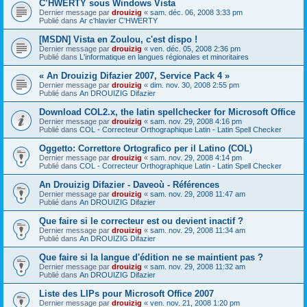
C’HWERTY sous Windows Vista
Dernier message par
drouizig
«
sam. déc. 06, 2008 3:33 pm
Publié dans
Ar c'hlavier C'HWERTY
[MSDN] Vista en Zoulou, c'est dispo !
Dernier message par
drouizig
«
ven. déc. 05, 2008 2:36 pm
Publié dans
L'informatique en langues régionales et minoritaires
« An Drouizig Difazier 2007, Service Pack 4 »
Dernier message par
drouizig
«
dim. nov. 30, 2008 2:55 pm
Publié dans
An DROUIZIG Difazier
Download COL2.x, the latin spellchecker for Microsoft Office
Dernier message par
drouizig
«
sam. nov. 29, 2008 4:16 pm
Publié dans
COL - Correcteur Orthographique Latin - Latin Spell Checker
Oggetto: Correttore Ortografico per il Latino (COL)
Dernier message par
drouizig
«
sam. nov. 29, 2008 4:14 pm
Publié dans
COL - Correcteur Orthographique Latin - Latin Spell Checker
An Drouizig Difazier - Daveoù - Références
Dernier message par
drouizig
«
sam. nov. 29, 2008 11:47 am
Publié dans
An DROUIZIG Difazier
Que faire si le correcteur est ou devient inactif ?
Dernier message par
drouizig
«
sam. nov. 29, 2008 11:34 am
Publié dans
An DROUIZIG Difazier
Que faire si la langue d'édition ne se maintient pas ?
Dernier message par
drouizig
«
sam. nov. 29, 2008 11:32 am
Publié dans
An DROUIZIG Difazier
Liste des LIPs pour Microsoft Office 2007
Dernier message par
drouizig
«
ven. nov. 21, 2008 1:20 pm