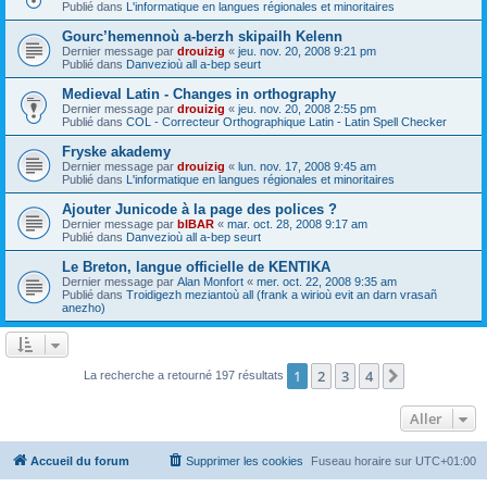
Publié dans
L'informatique en langues régionales et minoritaires
Gourc’hemennoù a-berzh skipailh Kelenn
Dernier message par
drouizig
«
jeu. nov. 20, 2008 9:21 pm
Publié dans
Danvezioù all a-bep seurt
Medieval Latin - Changes in orthography
Dernier message par
drouizig
«
jeu. nov. 20, 2008 2:55 pm
Publié dans
COL - Correcteur Orthographique Latin - Latin Spell Checker
Fryske akademy
Dernier message par
drouizig
«
lun. nov. 17, 2008 9:45 am
Publié dans
L'informatique en langues régionales et minoritaires
Ajouter Junicode à la page des polices ?
Dernier message par
bIBAR
«
mar. oct. 28, 2008 9:17 am
Publié dans
Danvezioù all a-bep seurt
Le Breton, langue officielle de KENTIKA
Dernier message par
Alan Monfort
«
mer. oct. 22, 2008 9:35 am
Publié dans
Troidigezh meziantoù all (frank a wirioù evit an darn vrasañ
anezho)
1
2
3
4
Suivant
La recherche a retourné 197 résultats
Aller
Accueil du forum
Supprimer les cookies
Fuseau horaire sur
UTC+01:00