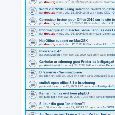
par
drouizig
»
mer. déc. 30, 2009 6:22 pm
» dans
L'informat
Word 2007/2010 - lang selection reverts to defa
par
drouizig
»
ven. déc. 18, 2009 10:38 am
» dans
COL - Co
Correcteur breton pour Office 2010 sur le site 
par
drouizig
»
jeu. déc. 17, 2009 2:18 pm
» dans
Microsoft e
Informatique en dialectes Same, langues des 
par
drouizig
»
mer. déc. 16, 2009 5:46 pm
» dans
L'informat
NeoOffice support on MacOSX
par
drouizig
»
sam. déc. 12, 2009 6:33 am
» dans
COL - Cor
Inkscape 0.47
par
Alan Monfort
»
mer. nov. 25, 2009 7:18 am
» dans
Troidi
Geriadur ar stlenneg gant Preder da bellgargañ
par
Alan Monfort
»
mar. oct. 27, 2009 8:40 am
» dans
Danvezi
Difaziañ ar c'hemmadurioù
par
job
»
lun. août 24, 2009 6:44 pm
» dans
Danvezioù all a-
staliañ open office 3.1 e brezhoneg
par
envel
»
sam. mai 23, 2009 1:27 pm
» dans
Troidigezh Op
Kemer ma flas evit treiñ phpBB
par
Malo-net
»
mer. avr. 15, 2009 10:15 pm
» dans
Troidigez
Sikour din gant "an difazer"!
par
100drine
»
dim. mars 29, 2009 7:10 pm
» dans
An DROUI
An Drouizig war France 3 gant Red an Amzer