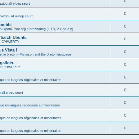
0
zioù all a-bep seurt
0
vezioù all a-bep seurt
onible
0
h OpenOffice.org e brezhoneg (1.1.x, 2.x ha 3.x)
'barzh Ubuntu
0
ier C'HWERTY
s Vista !
0
et le breton - Microsoft and the Breton language
allois...
0
ier C'HWERTY
0
ique en langues régionales et minoritaires
0
all a-bep seurt
0
que en langues régionales et minoritaires
0
ique en langues régionales et minoritaires
0
ique en langues régionales et minoritaires