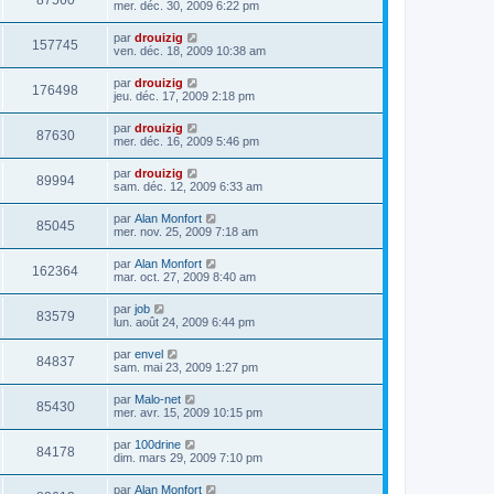
87560
mer. déc. 30, 2009 6:22 pm
par
drouizig
157745
ven. déc. 18, 2009 10:38 am
par
drouizig
176498
jeu. déc. 17, 2009 2:18 pm
par
drouizig
87630
mer. déc. 16, 2009 5:46 pm
par
drouizig
89994
sam. déc. 12, 2009 6:33 am
par
Alan Monfort
85045
mer. nov. 25, 2009 7:18 am
par
Alan Monfort
162364
mar. oct. 27, 2009 8:40 am
par
job
83579
lun. août 24, 2009 6:44 pm
par
envel
84837
sam. mai 23, 2009 1:27 pm
par
Malo-net
85430
mer. avr. 15, 2009 10:15 pm
par
100drine
84178
dim. mars 29, 2009 7:10 pm
par
Alan Monfort