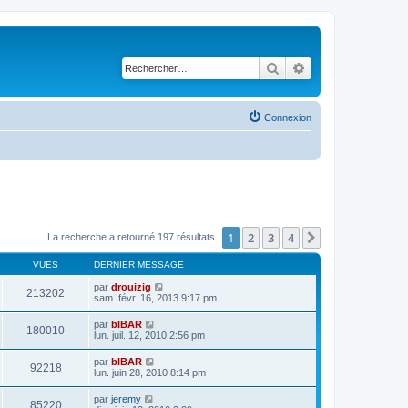
Rechercher
Recherche avancé
Connexion
1
2
3
4
Suivant
La recherche a retourné 197 résultats
VUES
DERNIER MESSAGE
par
drouizig
213202
sam. févr. 16, 2013 9:17 pm
par
bIBAR
180010
lun. juil. 12, 2010 2:56 pm
par
bIBAR
92218
lun. juin 28, 2010 8:14 pm
par
jeremy
85220