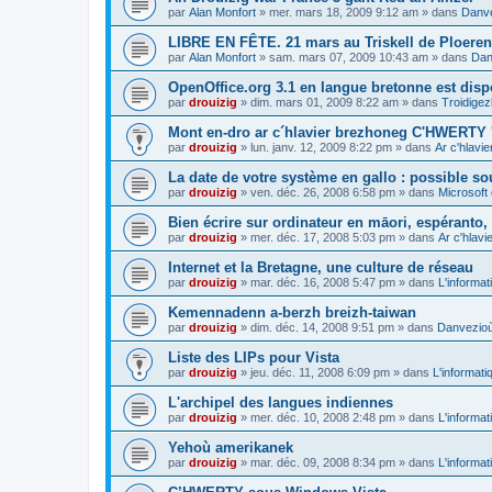
par
Alan Monfort
»
mer. mars 18, 2009 9:12 am
» dans
Danve
LIBRE EN FÊTE. 21 mars au Triskell de Ploeren
par
Alan Monfort
»
sam. mars 07, 2009 10:43 am
» dans
Dan
OpenOffice.org 3.1 en langue bretonne est disp
par
drouizig
»
dim. mars 01, 2009 8:22 am
» dans
Troidigez
Mont en-dro ar c´hlavier brezhoneg C'HWERTY 
par
drouizig
»
lun. janv. 12, 2009 8:22 pm
» dans
Ar c'hlav
La date de votre système en gallo : possible sou
par
drouizig
»
ven. déc. 26, 2008 6:58 pm
» dans
Microsoft 
Bien écrire sur ordinateur en māori, espéranto, g
par
drouizig
»
mer. déc. 17, 2008 5:03 pm
» dans
Ar c'hlav
Internet et la Bretagne, une culture de réseau
par
drouizig
»
mar. déc. 16, 2008 5:47 pm
» dans
L'informat
Kemennadenn a-berzh breizh-taiwan
par
drouizig
»
dim. déc. 14, 2008 9:51 pm
» dans
Danvezioù 
Liste des LIPs pour Vista
par
drouizig
»
jeu. déc. 11, 2008 6:09 pm
» dans
L'informati
L'archipel des langues indiennes
par
drouizig
»
mer. déc. 10, 2008 2:48 pm
» dans
L'informat
Yehoù amerikanek
par
drouizig
»
mar. déc. 09, 2008 8:34 pm
» dans
L'informat