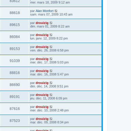
83612
mer. mars 18, 2009 9:12 am
par
Alan Monfort
88618
sam. mars 07, 2009 10:43 am
par
drouizig
89615
dim. mars 01, 2009 8:22 am
par
drouizig
86084
lun. janv. 12, 2009 8:22 pm
par
drouizig
89153
ven. déc. 26, 2008 6:58 pm
par
drouizig
91039
mer. déc. 17, 2008 5:03 pm
par
drouizig
88816
mar. déc. 16, 2008 5:47 pm
par
drouizig
86690
dim. déc. 14, 2008 9:51 pm
par
drouizig
89191
jeu. déc. 11, 2008 6:09 pm
par
drouizig
87616
mer. déc. 10, 2008 2:48 pm
par
drouizig
87523
mar. déc. 09, 2008 8:34 pm
par
drouizig