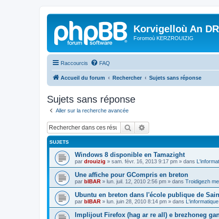
Korvigelloù An D
Foromoù KERZROUIZIG
Raccourcis
FAQ
Accueil du forum
Rechercher
Sujets sans réponse
Sujets sans réponse
Aller sur la recherche avancée
Rechercher
Recherche avancée
SUJETS
Windows 8 disponible en Tamazight
par
drouizig
»
sam. févr. 16, 2013 9:17 pm
» dans
L'informa
Une affiche pour GCompris en breton
par
bIBAR
»
lun. juil. 12, 2010 2:56 pm
» dans
Troidigezh mez
Ubuntu en breton dans l'école publique de Sain
par
bIBAR
»
lun. juin 28, 2010 8:14 pm
» dans
L'informatique
Implijout Firefox (hag ar re all) e brezhoneg ga