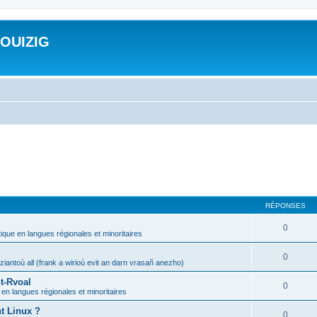
ROUIZIG
RÉPONSES
0
tique en langues régionales et minoritaires
0
iantoù all (frank a wirioù evit an darn vrasañ anezho)
t-Rvoal
0
 en langues régionales et minoritaires
nt Linux ?
0