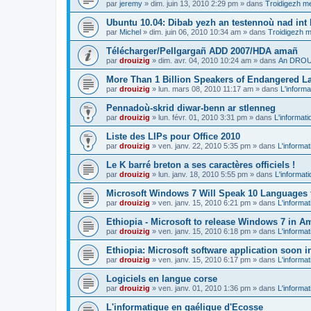
par
jeremy
»
dim. juin 13, 2010 2:29 pm
» dans
Troidigezh me
Ubuntu 10.04: Dibab yezh an testennoù nad int k
par
Michel
»
dim. juin 06, 2010 10:34 am
» dans
Troidigezh m
Télécharger/Pellgargañ ADD 2007/HDA amañ
par
drouizig
»
dim. avr. 04, 2010 10:24 am
» dans
An DROUI
More Than 1 Billion Speakers of Endangered L
par
drouizig
»
lun. mars 08, 2010 11:17 am
» dans
L'informa
Pennadoù-skrid diwar-benn ar stlenneg
par
drouizig
»
lun. févr. 01, 2010 3:31 pm
» dans
L'informati
Liste des LIPs pour Office 2010
par
drouizig
»
ven. janv. 22, 2010 5:35 pm
» dans
L'informat
Le K barré breton a ses caractères officiels !
par
drouizig
»
lun. janv. 18, 2010 5:55 pm
» dans
L'informat
Microsoft Windows 7 Will Speak 10 Languages 
par
drouizig
»
ven. janv. 15, 2010 6:21 pm
» dans
L'informat
Ethiopia - Microsoft to release Windows 7 in A
par
drouizig
»
ven. janv. 15, 2010 6:18 pm
» dans
L'informat
Ethiopia: Microsoft software application soon 
par
drouizig
»
ven. janv. 15, 2010 6:17 pm
» dans
L'informat
Logiciels en langue corse
par
drouizig
»
ven. janv. 01, 2010 1:36 pm
» dans
L'informat
L'informatique en gaélique d'Ecosse