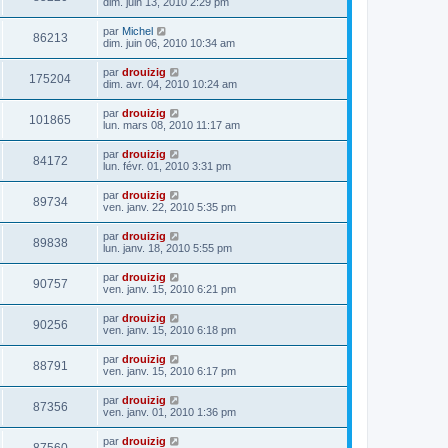
dim. juin 13, 2010 2:29 pm
par
Michel
86213
dim. juin 06, 2010 10:34 am
par
drouizig
175204
dim. avr. 04, 2010 10:24 am
par
drouizig
101865
lun. mars 08, 2010 11:17 am
par
drouizig
84172
lun. févr. 01, 2010 3:31 pm
par
drouizig
89734
ven. janv. 22, 2010 5:35 pm
par
drouizig
89838
lun. janv. 18, 2010 5:55 pm
par
drouizig
90757
ven. janv. 15, 2010 6:21 pm
par
drouizig
90256
ven. janv. 15, 2010 6:18 pm
par
drouizig
88791
ven. janv. 15, 2010 6:17 pm
par
drouizig
87356
ven. janv. 01, 2010 1:36 pm
par
drouizig