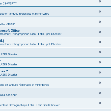
0
vier C'HWERTY
0
ique en langues régionales et minoritaires
0
IG Difazier
rosoft Office
0
recteur Orthographique Latin - Latin Spell Checker
OL)
0
recteur Orthographique Latin - Latin Spell Checker
0
IZIG Difazier
?
0
IZIG Difazier
 pas ?
0
IZIG Difazier
0
ique en langues régionales et minoritaires
0
all a-bep seurt
0
ecteur Orthographique Latin - Latin Spell Checker