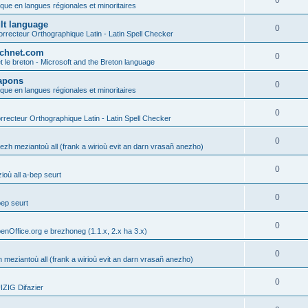
0
ique en langues régionales et minoritaires
ult language
0
rrecteur Orthographique Latin - Latin Spell Checker
technet.com
0
t le breton - Microsoft and the Breton language
Lapons
0
ique en langues régionales et minoritaires
0
recteur Orthographique Latin - Latin Spell Checker
0
gezh meziantoù all (frank a wirioù evit an darn vrasañ anezho)
0
où all a-bep seurt
0
bep seurt
0
enOffice.org e brezhoneg (1.1.x, 2.x ha 3.x)
0
h meziantoù all (frank a wirioù evit an darn vrasañ anezho)
0
ZIG Difazier