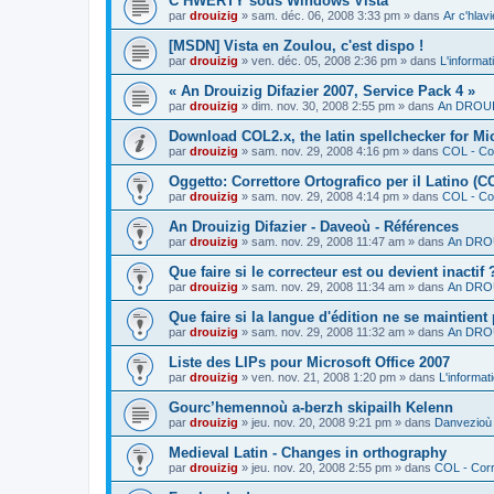
C’HWERTY sous Windows Vista
par
drouizig
»
sam. déc. 06, 2008 3:33 pm
» dans
Ar c'hla
[MSDN] Vista en Zoulou, c'est dispo !
par
drouizig
»
ven. déc. 05, 2008 2:36 pm
» dans
L'informat
« An Drouizig Difazier 2007, Service Pack 4 »
par
drouizig
»
dim. nov. 30, 2008 2:55 pm
» dans
An DROUIZ
Download COL2.x, the latin spellchecker for Mic
par
drouizig
»
sam. nov. 29, 2008 4:16 pm
» dans
COL - Cor
Oggetto: Correttore Ortografico per il Latino (C
par
drouizig
»
sam. nov. 29, 2008 4:14 pm
» dans
COL - Cor
An Drouizig Difazier - Daveoù - Références
par
drouizig
»
sam. nov. 29, 2008 11:47 am
» dans
An DROU
Que faire si le correcteur est ou devient inactif 
par
drouizig
»
sam. nov. 29, 2008 11:34 am
» dans
An DROU
Que faire si la langue d'édition ne se maintient
par
drouizig
»
sam. nov. 29, 2008 11:32 am
» dans
An DROU
Liste des LIPs pour Microsoft Office 2007
par
drouizig
»
ven. nov. 21, 2008 1:20 pm
» dans
L'informat
Gourc’hemennoù a-berzh skipailh Kelenn
par
drouizig
»
jeu. nov. 20, 2008 9:21 pm
» dans
Danvezioù 
Medieval Latin - Changes in orthography
par
drouizig
»
jeu. nov. 20, 2008 2:55 pm
» dans
COL - Corr