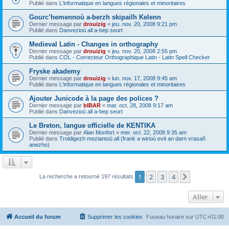
Publié dans
L'informatique en langues régionales et minoritaires
Gourc’hemennoù a-berzh skipailh Kelenn
Dernier message par
drouizig
«
jeu. nov. 20, 2008 9:21 pm
Publié dans
Danvezioù all a-bep seurt
Medieval Latin - Changes in orthography
Dernier message par
drouizig
«
jeu. nov. 20, 2008 2:55 pm
Publié dans
COL - Correcteur Orthographique Latin - Latin Spell Checker
Fryske akademy
Dernier message par
drouizig
«
lun. nov. 17, 2008 9:45 am
Publié dans
L'informatique en langues régionales et minoritaires
Ajouter Junicode à la page des polices ?
Dernier message par
bIBAR
«
mar. oct. 28, 2008 9:17 am
Publié dans
Danvezioù all a-bep seurt
Le Breton, langue officielle de KENTIKA
Dernier message par
Alan Monfort
«
mer. oct. 22, 2008 9:35 am
Publié dans
Troidigezh meziantoù all (frank a wirioù evit an darn vrasañ
anezho)
1
2
3
4
Suivant
La recherche a retourné 197 résultats
Aller
Accueil du forum
Supprimer les cookies
Fuseau horaire sur
UTC+01:00