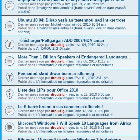
Dernier message par
jeremy
«
dim. juin 13, 2010 2:29 pm
Publié dans
Troidigezh meziantoù all (frank a wirioù evit an darn vrasañ
anezho)
Ubuntu 10.04: Dibab yezh an testennoù nad int ket troet
Dernier message par
Michel
«
dim. juin 06, 2010 10:34 am
Publié dans
Troidigezh meziantoù all (frank a wirioù evit an darn vrasañ
anezho)
Télécharger/Pellgargañ ADD 2007/HDA amañ
Dernier message par
drouizig
«
dim. avr. 04, 2010 10:24 am
Publié dans
An DROUIZIG Difazier
More Than 1 Billion Speakers of Endangered Languages...
Dernier message par
drouizig
«
lun. mars 08, 2010 11:17 am
Publié dans
L'informatique en langues régionales et minoritaires
Pennadoù-skrid diwar-benn ar stlenneg
Dernier message par
drouizig
«
lun. févr. 01, 2010 3:31 pm
Publié dans
L'informatique en langues régionales et minoritaires
Liste des LIPs pour Office 2010
Dernier message par
drouizig
«
ven. janv. 22, 2010 5:35 pm
Publié dans
L'informatique en langues régionales et minoritaires
Le K barré breton a ses caractères officiels !
Dernier message par
drouizig
«
lun. janv. 18, 2010 5:55 pm
Publié dans
L'informatique en langues régionales et minoritaires
Microsoft Windows 7 Will Speak 10 Languages from Africa
Dernier message par
drouizig
«
ven. janv. 15, 2010 6:21 pm
Publié dans
L'informatique en langues régionales et minoritaires
Ethiopia - Microsoft to release Windows 7 in Amharic