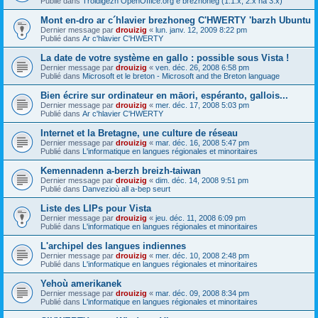
Publié dans
Troidigezh OpenOffice.org e brezhoneg (1.1.x, 2.x ha 3.x)
Mont en-dro ar c´hlavier brezhoneg C'HWERTY 'barzh Ubuntu
Dernier message par
drouizig
«
lun. janv. 12, 2009 8:22 pm
Publié dans
Ar c'hlavier C'HWERTY
La date de votre système en gallo : possible sous Vista !
Dernier message par
drouizig
«
ven. déc. 26, 2008 6:58 pm
Publié dans
Microsoft et le breton - Microsoft and the Breton language
Bien écrire sur ordinateur en māori, espéranto, gallois...
Dernier message par
drouizig
«
mer. déc. 17, 2008 5:03 pm
Publié dans
Ar c'hlavier C'HWERTY
Internet et la Bretagne, une culture de réseau
Dernier message par
drouizig
«
mar. déc. 16, 2008 5:47 pm
Publié dans
L'informatique en langues régionales et minoritaires
Kemennadenn a-berzh breizh-taiwan
Dernier message par
drouizig
«
dim. déc. 14, 2008 9:51 pm
Publié dans
Danvezioù all a-bep seurt
Liste des LIPs pour Vista
Dernier message par
drouizig
«
jeu. déc. 11, 2008 6:09 pm
Publié dans
L'informatique en langues régionales et minoritaires
L'archipel des langues indiennes
Dernier message par
drouizig
«
mer. déc. 10, 2008 2:48 pm
Publié dans
L'informatique en langues régionales et minoritaires
Yehoù amerikanek
Dernier message par
drouizig
«
mar. déc. 09, 2008 8:34 pm
Publié dans
L'informatique en langues régionales et minoritaires