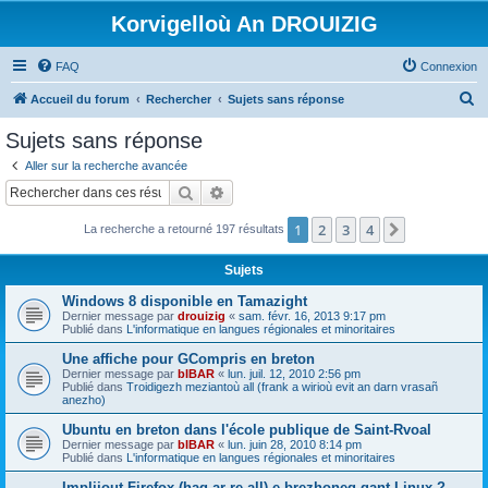
Korvigelloù An DROUIZIG
FAQ
Connexion
R
Accueil du forum
Rechercher
Sujets sans réponse
e
Sujets sans réponse
c
Aller sur la recherche avancée
h
Rechercher
Recherche avancée
e
1
2
3
4
Suivant
La recherche a retourné 197 résultats
r
c
Sujets
h
Windows 8 disponible en Tamazight
e
Dernier message par
drouizig
«
sam. févr. 16, 2013 9:17 pm
Publié dans
L'informatique en langues régionales et minoritaires
r
Une affiche pour GCompris en breton
Dernier message par
bIBAR
«
lun. juil. 12, 2010 2:56 pm
Publié dans
Troidigezh meziantoù all (frank a wirioù evit an darn vrasañ
anezho)
Ubuntu en breton dans l'école publique de Saint-Rvoal
Dernier message par
bIBAR
«
lun. juin 28, 2010 8:14 pm
Publié dans
L'informatique en langues régionales et minoritaires
Implijout Firefox (hag ar re all) e brezhoneg gant Linux ?