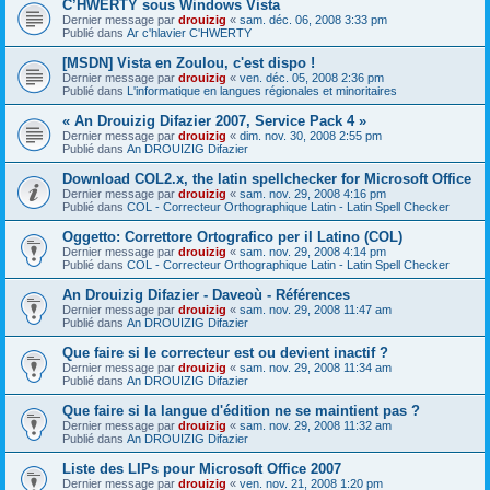
C’HWERTY sous Windows Vista
Dernier message par
drouizig
«
sam. déc. 06, 2008 3:33 pm
Publié dans
Ar c'hlavier C'HWERTY
[MSDN] Vista en Zoulou, c'est dispo !
Dernier message par
drouizig
«
ven. déc. 05, 2008 2:36 pm
Publié dans
L'informatique en langues régionales et minoritaires
« An Drouizig Difazier 2007, Service Pack 4 »
Dernier message par
drouizig
«
dim. nov. 30, 2008 2:55 pm
Publié dans
An DROUIZIG Difazier
Download COL2.x, the latin spellchecker for Microsoft Office
Dernier message par
drouizig
«
sam. nov. 29, 2008 4:16 pm
Publié dans
COL - Correcteur Orthographique Latin - Latin Spell Checker
Oggetto: Correttore Ortografico per il Latino (COL)
Dernier message par
drouizig
«
sam. nov. 29, 2008 4:14 pm
Publié dans
COL - Correcteur Orthographique Latin - Latin Spell Checker
An Drouizig Difazier - Daveoù - Références
Dernier message par
drouizig
«
sam. nov. 29, 2008 11:47 am
Publié dans
An DROUIZIG Difazier
Que faire si le correcteur est ou devient inactif ?
Dernier message par
drouizig
«
sam. nov. 29, 2008 11:34 am
Publié dans
An DROUIZIG Difazier
Que faire si la langue d'édition ne se maintient pas ?
Dernier message par
drouizig
«
sam. nov. 29, 2008 11:32 am
Publié dans
An DROUIZIG Difazier
Liste des LIPs pour Microsoft Office 2007
Dernier message par
drouizig
«
ven. nov. 21, 2008 1:20 pm