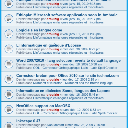
Dernier message par
drouizig
«
ven. janv. 15, 2010 6:18 pm
Publié dans
L'informatique en langues régionales et minoritaires
Ethiopia: Microsoft software application soon in Amharic
Dernier message par
drouizig
«
ven. janv. 15, 2010 6:17 pm
Publié dans
L'informatique en langues régionales et minoritaires
Logiciels en langue corse
Dernier message par
drouizig
«
ven. janv. 01, 2010 1:36 pm
Publié dans
L'informatique en langues régionales et minoritaires
L'informatique en gaélique d'Ecosse
Dernier message par
drouizig
«
mer. déc. 30, 2009 6:22 pm
Publié dans
L'informatique en langues régionales et minoritaires
Word 2007/2010 - lang selection reverts to default language
Dernier message par
drouizig
«
ven. déc. 18, 2009 10:38 am
Publié dans
COL - Correcteur Orthographique Latin - Latin Spell Checker
Correcteur breton pour Office 2010 sur le site technet.com
Dernier message par
drouizig
«
jeu. déc. 17, 2009 2:18 pm
Publié dans
Microsoft et le breton - Microsoft and the Breton language
Informatique en dialectes Same, langues des Lapons
Dernier message par
drouizig
«
mer. déc. 16, 2009 5:46 pm
Publié dans
L'informatique en langues régionales et minoritaires
NeoOffice support on MacOSX
Dernier message par
drouizig
«
sam. déc. 12, 2009 6:33 am
Publié dans
COL - Correcteur Orthographique Latin - Latin Spell Checker
Inkscape 0.47
Dernier message par
Alan Monfort
«
mer. nov. 25, 2009 7:18 am