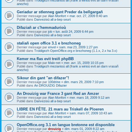
Publié dans
Troidigezh meziantoù all (frank a wirioù evit an darn vrasañ
anezho)
Geriadur ar stlenneg gant Preder da bellgargañ
Dernier message par
Alan Monfort
«
mar. oct. 27, 2009 8:40 am
Publié dans
Danvezioù all a-bep seurt
Difaziañ ar c'hemmadurioù
Dernier message par
job
«
lun. août 24, 2009 6:44 pm
Publié dans
Danvezioù all a-bep seurt
staliañ open office 3.1 e brezhoneg
Dernier message par
envel
«
sam. mai 23, 2009 1:27 pm
Publié dans
Troidigezh OpenOffice.org e brezhoneg (1.1.x, 2.x ha 3.x)
Kemer ma flas evit treiñ phpBB
Dernier message par
Malo-net
«
mer. avr. 15, 2009 10:15 pm
Publié dans
Troidigezh meziantoù all (frank a wirioù evit an darn vrasañ
anezho)
Sikour din gant "an difazer"!
Dernier message par
100drine
«
dim. mars 29, 2009 7:10 pm
Publié dans
An DROUIZIG Difazier
An Drouizig war France 3 gant Red an Amzer
Dernier message par
Alan Monfort
«
mer. mars 18, 2009 9:12 am
Publié dans
Danvezioù all a-bep seurt
LIBRE EN FÊTE. 21 mars au Triskell de Ploeren
Dernier message par
Alan Monfort
«
sam. mars 07, 2009 10:43 am
Publié dans
Danvezioù all a-bep seurt
OpenOffice.org 3.1 en langue bretonne est disponible
Dernier message par
drouizig
«
dim. mars 01, 2009 8:22 am