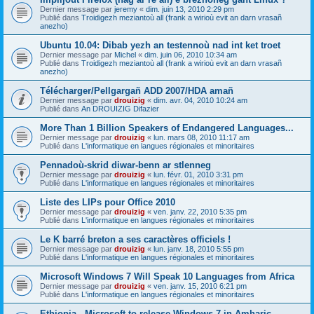
Dernier message par
jeremy
«
dim. juin 13, 2010 2:29 pm
Publié dans
Troidigezh meziantoù all (frank a wirioù evit an darn vrasañ
anezho)
Ubuntu 10.04: Dibab yezh an testennoù nad int ket troet
Dernier message par
Michel
«
dim. juin 06, 2010 10:34 am
Publié dans
Troidigezh meziantoù all (frank a wirioù evit an darn vrasañ
anezho)
Télécharger/Pellgargañ ADD 2007/HDA amañ
Dernier message par
drouizig
«
dim. avr. 04, 2010 10:24 am
Publié dans
An DROUIZIG Difazier
More Than 1 Billion Speakers of Endangered Languages...
Dernier message par
drouizig
«
lun. mars 08, 2010 11:17 am
Publié dans
L'informatique en langues régionales et minoritaires
Pennadoù-skrid diwar-benn ar stlenneg
Dernier message par
drouizig
«
lun. févr. 01, 2010 3:31 pm
Publié dans
L'informatique en langues régionales et minoritaires
Liste des LIPs pour Office 2010
Dernier message par
drouizig
«
ven. janv. 22, 2010 5:35 pm
Publié dans
L'informatique en langues régionales et minoritaires
Le K barré breton a ses caractères officiels !
Dernier message par
drouizig
«
lun. janv. 18, 2010 5:55 pm
Publié dans
L'informatique en langues régionales et minoritaires
Microsoft Windows 7 Will Speak 10 Languages from Africa
Dernier message par
drouizig
«
ven. janv. 15, 2010 6:21 pm
Publié dans
L'informatique en langues régionales et minoritaires
Ethiopia - Microsoft to release Windows 7 in Amharic