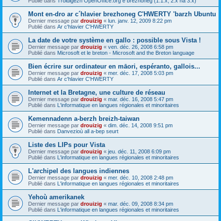
Publié dans
Troidigezh OpenOffice.org e brezhoneg (1.1.x, 2.x ha 3.x)
Mont en-dro ar c´hlavier brezhoneg C'HWERTY 'barzh Ubuntu
Dernier message par
drouizig
«
lun. janv. 12, 2009 8:22 pm
Publié dans
Ar c'hlavier C'HWERTY
La date de votre système en gallo : possible sous Vista !
Dernier message par
drouizig
«
ven. déc. 26, 2008 6:58 pm
Publié dans
Microsoft et le breton - Microsoft and the Breton language
Bien écrire sur ordinateur en māori, espéranto, gallois...
Dernier message par
drouizig
«
mer. déc. 17, 2008 5:03 pm
Publié dans
Ar c'hlavier C'HWERTY
Internet et la Bretagne, une culture de réseau
Dernier message par
drouizig
«
mar. déc. 16, 2008 5:47 pm
Publié dans
L'informatique en langues régionales et minoritaires
Kemennadenn a-berzh breizh-taiwan
Dernier message par
drouizig
«
dim. déc. 14, 2008 9:51 pm
Publié dans
Danvezioù all a-bep seurt
Liste des LIPs pour Vista
Dernier message par
drouizig
«
jeu. déc. 11, 2008 6:09 pm
Publié dans
L'informatique en langues régionales et minoritaires
L'archipel des langues indiennes
Dernier message par
drouizig
«
mer. déc. 10, 2008 2:48 pm
Publié dans
L'informatique en langues régionales et minoritaires
Yehoù amerikanek
Dernier message par
drouizig
«
mar. déc. 09, 2008 8:34 pm
Publié dans
L'informatique en langues régionales et minoritaires