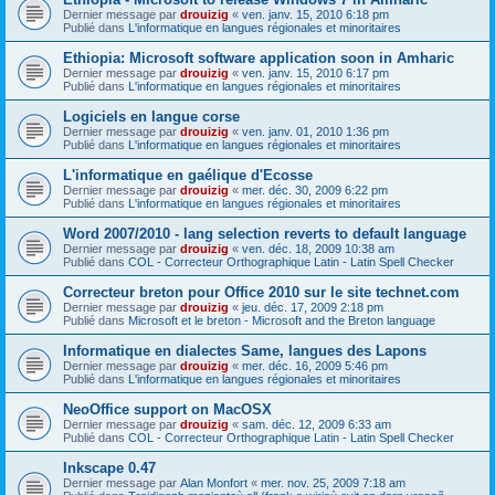
Dernier message par
drouizig
«
ven. janv. 15, 2010 6:18 pm
Publié dans
L'informatique en langues régionales et minoritaires
Ethiopia: Microsoft software application soon in Amharic
Dernier message par
drouizig
«
ven. janv. 15, 2010 6:17 pm
Publié dans
L'informatique en langues régionales et minoritaires
Logiciels en langue corse
Dernier message par
drouizig
«
ven. janv. 01, 2010 1:36 pm
Publié dans
L'informatique en langues régionales et minoritaires
L'informatique en gaélique d'Ecosse
Dernier message par
drouizig
«
mer. déc. 30, 2009 6:22 pm
Publié dans
L'informatique en langues régionales et minoritaires
Word 2007/2010 - lang selection reverts to default language
Dernier message par
drouizig
«
ven. déc. 18, 2009 10:38 am
Publié dans
COL - Correcteur Orthographique Latin - Latin Spell Checker
Correcteur breton pour Office 2010 sur le site technet.com
Dernier message par
drouizig
«
jeu. déc. 17, 2009 2:18 pm
Publié dans
Microsoft et le breton - Microsoft and the Breton language
Informatique en dialectes Same, langues des Lapons
Dernier message par
drouizig
«
mer. déc. 16, 2009 5:46 pm
Publié dans
L'informatique en langues régionales et minoritaires
NeoOffice support on MacOSX
Dernier message par
drouizig
«
sam. déc. 12, 2009 6:33 am
Publié dans
COL - Correcteur Orthographique Latin - Latin Spell Checker
Inkscape 0.47
Dernier message par
Alan Monfort
«
mer. nov. 25, 2009 7:18 am