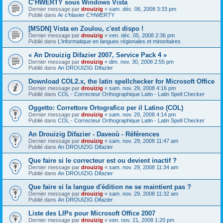
C’HWERTY sous Windows Vista
Dernier message par
drouizig
«
sam. déc. 06, 2008 3:33 pm
Publié dans
Ar c'hlavier C'HWERTY
[MSDN] Vista en Zoulou, c'est dispo !
Dernier message par
drouizig
«
ven. déc. 05, 2008 2:36 pm
Publié dans
L'informatique en langues régionales et minoritaires
« An Drouizig Difazier 2007, Service Pack 4 »
Dernier message par
drouizig
«
dim. nov. 30, 2008 2:55 pm
Publié dans
An DROUIZIG Difazier
Download COL2.x, the latin spellchecker for Microsoft Office
Dernier message par
drouizig
«
sam. nov. 29, 2008 4:16 pm
Publié dans
COL - Correcteur Orthographique Latin - Latin Spell Checker
Oggetto: Correttore Ortografico per il Latino (COL)
Dernier message par
drouizig
«
sam. nov. 29, 2008 4:14 pm
Publié dans
COL - Correcteur Orthographique Latin - Latin Spell Checker
An Drouizig Difazier - Daveoù - Références
Dernier message par
drouizig
«
sam. nov. 29, 2008 11:47 am
Publié dans
An DROUIZIG Difazier
Que faire si le correcteur est ou devient inactif ?
Dernier message par
drouizig
«
sam. nov. 29, 2008 11:34 am
Publié dans
An DROUIZIG Difazier
Que faire si la langue d'édition ne se maintient pas ?
Dernier message par
drouizig
«
sam. nov. 29, 2008 11:32 am
Publié dans
An DROUIZIG Difazier
Liste des LIPs pour Microsoft Office 2007
Dernier message par
drouizig
«
ven. nov. 21, 2008 1:20 pm