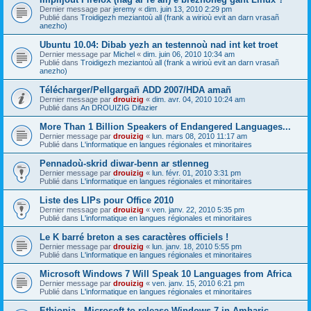
Dernier message par
jeremy
«
dim. juin 13, 2010 2:29 pm
Publié dans
Troidigezh meziantoù all (frank a wirioù evit an darn vrasañ
anezho)
Ubuntu 10.04: Dibab yezh an testennoù nad int ket troet
Dernier message par
Michel
«
dim. juin 06, 2010 10:34 am
Publié dans
Troidigezh meziantoù all (frank a wirioù evit an darn vrasañ
anezho)
Télécharger/Pellgargañ ADD 2007/HDA amañ
Dernier message par
drouizig
«
dim. avr. 04, 2010 10:24 am
Publié dans
An DROUIZIG Difazier
More Than 1 Billion Speakers of Endangered Languages...
Dernier message par
drouizig
«
lun. mars 08, 2010 11:17 am
Publié dans
L'informatique en langues régionales et minoritaires
Pennadoù-skrid diwar-benn ar stlenneg
Dernier message par
drouizig
«
lun. févr. 01, 2010 3:31 pm
Publié dans
L'informatique en langues régionales et minoritaires
Liste des LIPs pour Office 2010
Dernier message par
drouizig
«
ven. janv. 22, 2010 5:35 pm
Publié dans
L'informatique en langues régionales et minoritaires
Le K barré breton a ses caractères officiels !
Dernier message par
drouizig
«
lun. janv. 18, 2010 5:55 pm
Publié dans
L'informatique en langues régionales et minoritaires
Microsoft Windows 7 Will Speak 10 Languages from Africa
Dernier message par
drouizig
«
ven. janv. 15, 2010 6:21 pm
Publié dans
L'informatique en langues régionales et minoritaires
Ethiopia - Microsoft to release Windows 7 in Amharic