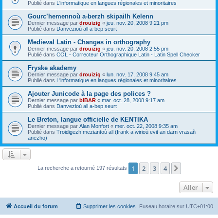
Publié dans
L'informatique en langues régionales et minoritaires
Gourc’hemennoù a-berzh skipailh Kelenn
Dernier message par
drouizig
«
jeu. nov. 20, 2008 9:21 pm
Publié dans
Danvezioù all a-bep seurt
Medieval Latin - Changes in orthography
Dernier message par
drouizig
«
jeu. nov. 20, 2008 2:55 pm
Publié dans
COL - Correcteur Orthographique Latin - Latin Spell Checker
Fryske akademy
Dernier message par
drouizig
«
lun. nov. 17, 2008 9:45 am
Publié dans
L'informatique en langues régionales et minoritaires
Ajouter Junicode à la page des polices ?
Dernier message par
bIBAR
«
mar. oct. 28, 2008 9:17 am
Publié dans
Danvezioù all a-bep seurt
Le Breton, langue officielle de KENTIKA
Dernier message par
Alan Monfort
«
mer. oct. 22, 2008 9:35 am
Publié dans
Troidigezh meziantoù all (frank a wirioù evit an darn vrasañ
anezho)
1
2
3
4
Suivant
La recherche a retourné 197 résultats
Aller
Accueil du forum
Supprimer les cookies
Fuseau horaire sur
UTC+01:00