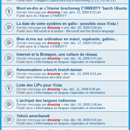
Publié dans
Troidigezh OpenOffice.org e brezhoneg (1.1.x, 2.x ha 3.x)
Mont en-dro ar c´hlavier brezhoneg C'HWERTY 'barzh Ubuntu
Dernier message par
drouizig
«
lun. janv. 12, 2009 8:22 pm
Publié dans
Ar c'hlavier C'HWERTY
La date de votre système en gallo : possible sous Vista !
Dernier message par
drouizig
«
ven. déc. 26, 2008 6:58 pm
Publié dans
Microsoft et le breton - Microsoft and the Breton language
Bien écrire sur ordinateur en māori, espéranto, gallois...
Dernier message par
drouizig
«
mer. déc. 17, 2008 5:03 pm
Publié dans
Ar c'hlavier C'HWERTY
Internet et la Bretagne, une culture de réseau
Dernier message par
drouizig
«
mar. déc. 16, 2008 5:47 pm
Publié dans
L'informatique en langues régionales et minoritaires
Kemennadenn a-berzh breizh-taiwan
Dernier message par
drouizig
«
dim. déc. 14, 2008 9:51 pm
Publié dans
Danvezioù all a-bep seurt
Liste des LIPs pour Vista
Dernier message par
drouizig
«
jeu. déc. 11, 2008 6:09 pm
Publié dans
L'informatique en langues régionales et minoritaires
L'archipel des langues indiennes
Dernier message par
drouizig
«
mer. déc. 10, 2008 2:48 pm
Publié dans
L'informatique en langues régionales et minoritaires
Yehoù amerikanek
Dernier message par
drouizig
«
mar. déc. 09, 2008 8:34 pm
Publié dans
L'informatique en langues régionales et minoritaires