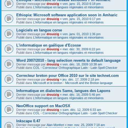
Dernier message par
drouizig
«
ven. janv. 15, 2010 6:18 pm
Publié dans
L'informatique en langues régionales et minoritaires
Ethiopia: Microsoft software application soon in Amharic
Dernier message par
drouizig
«
ven. janv. 15, 2010 6:17 pm
Publié dans
L'informatique en langues régionales et minoritaires
Logiciels en langue corse
Dernier message par
drouizig
«
ven. janv. 01, 2010 1:36 pm
Publié dans
L'informatique en langues régionales et minoritaires
L'informatique en gaélique d'Ecosse
Dernier message par
drouizig
«
mer. déc. 30, 2009 6:22 pm
Publié dans
L'informatique en langues régionales et minoritaires
Word 2007/2010 - lang selection reverts to default language
Dernier message par
drouizig
«
ven. déc. 18, 2009 10:38 am
Publié dans
COL - Correcteur Orthographique Latin - Latin Spell Checker
Correcteur breton pour Office 2010 sur le site technet.com
Dernier message par
drouizig
«
jeu. déc. 17, 2009 2:18 pm
Publié dans
Microsoft et le breton - Microsoft and the Breton language
Informatique en dialectes Same, langues des Lapons
Dernier message par
drouizig
«
mer. déc. 16, 2009 5:46 pm
Publié dans
L'informatique en langues régionales et minoritaires
NeoOffice support on MacOSX
Dernier message par
drouizig
«
sam. déc. 12, 2009 6:33 am
Publié dans
COL - Correcteur Orthographique Latin - Latin Spell Checker
Inkscape 0.47
Dernier message par
Alan Monfort
«
mer. nov. 25, 2009 7:18 am