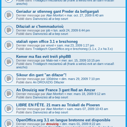
Publié dans
Troidigezh meziantoù all (frank a wirioù evit an darn vrasañ
anezho)
Geriadur ar stlenneg gant Preder da bellgargañ
Dernier message par
Alan Monfort
«
mar. oct. 27, 2009 8:40 am
Publié dans
Danvezioù all a-bep seurt
Difaziañ ar c'hemmadurioù
Dernier message par
job
«
lun. août 24, 2009 6:44 pm
Publié dans
Danvezioù all a-bep seurt
staliañ open office 3.1 e brezhoneg
Dernier message par
envel
«
sam. mai 23, 2009 1:27 pm
Publié dans
Troidigezh OpenOffice.org e brezhoneg (1.1.x, 2.x ha 3.x)
Kemer ma flas evit treiñ phpBB
Dernier message par
Malo-net
«
mer. avr. 15, 2009 10:15 pm
Publié dans
Troidigezh meziantoù all (frank a wirioù evit an darn vrasañ
anezho)
Sikour din gant "an difazer"!
Dernier message par
100drine
«
dim. mars 29, 2009 7:10 pm
Publié dans
An DROUIZIG Difazier
An Drouizig war France 3 gant Red an Amzer
Dernier message par
Alan Monfort
«
mer. mars 18, 2009 9:12 am
Publié dans
Danvezioù all a-bep seurt
LIBRE EN FÊTE. 21 mars au Triskell de Ploeren
Dernier message par
Alan Monfort
«
sam. mars 07, 2009 10:43 am
Publié dans
Danvezioù all a-bep seurt
OpenOffice.org 3.1 en langue bretonne est disponible
Dernier message par
drouizig
«
dim. mars 01, 2009 8:22 am