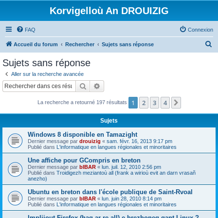
Korvigelloù An DROUIZIG
FAQ
Connexion
R
Accueil du forum
Rechercher
Sujets sans réponse
e
Sujets sans réponse
c
Aller sur la recherche avancée
h
Rechercher
Recherche avancée
e
1
2
3
4
Suivant
La recherche a retourné 197 résultats
r
c
Sujets
h
Windows 8 disponible en Tamazight
e
Dernier message par
drouizig
«
sam. févr. 16, 2013 9:17 pm
Publié dans
L'informatique en langues régionales et minoritaires
r
Une affiche pour GCompris en breton
Dernier message par
bIBAR
«
lun. juil. 12, 2010 2:56 pm
Publié dans
Troidigezh meziantoù all (frank a wirioù evit an darn vrasañ
anezho)
Ubuntu en breton dans l'école publique de Saint-Rvoal
Dernier message par
bIBAR
«
lun. juin 28, 2010 8:14 pm
Publié dans
L'informatique en langues régionales et minoritaires
Implijout Firefox (hag ar re all) e brezhoneg gant Linux ?