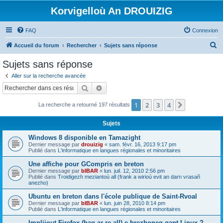
Korvigelloù An DROUIZIG
FAQ
Connexion
R
Accueil du forum
Rechercher
Sujets sans réponse
e
Sujets sans réponse
c
Aller sur la recherche avancée
h
Rechercher
Recherche avancée
e
1
2
3
4
Suivant
La recherche a retourné 197 résultats
r
c
Sujets
h
Windows 8 disponible en Tamazight
e
Dernier message par
drouizig
«
sam. févr. 16, 2013 9:17 pm
Publié dans
L'informatique en langues régionales et minoritaires
r
Une affiche pour GCompris en breton
Dernier message par
bIBAR
«
lun. juil. 12, 2010 2:56 pm
Publié dans
Troidigezh meziantoù all (frank a wirioù evit an darn vrasañ
anezho)
Ubuntu en breton dans l'école publique de Saint-Rvoal
Dernier message par
bIBAR
«
lun. juin 28, 2010 8:14 pm
Publié dans
L'informatique en langues régionales et minoritaires
Implijout Firefox (hag ar re all) e brezhoneg gant Linux ?