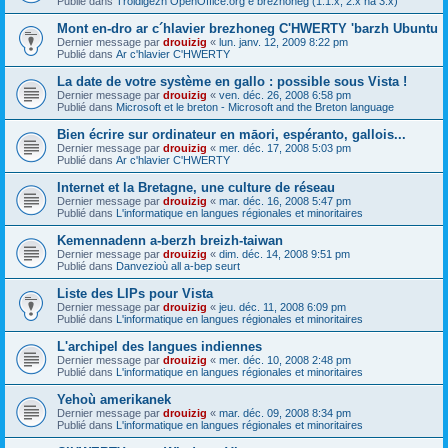
Publié dans
Troidigezh OpenOffice.org e brezhoneg (1.1.x, 2.x ha 3.x)
Mont en-dro ar c´hlavier brezhoneg C'HWERTY 'barzh Ubuntu
Dernier message par
drouizig
«
lun. janv. 12, 2009 8:22 pm
Publié dans
Ar c'hlavier C'HWERTY
La date de votre système en gallo : possible sous Vista !
Dernier message par
drouizig
«
ven. déc. 26, 2008 6:58 pm
Publié dans
Microsoft et le breton - Microsoft and the Breton language
Bien écrire sur ordinateur en māori, espéranto, gallois...
Dernier message par
drouizig
«
mer. déc. 17, 2008 5:03 pm
Publié dans
Ar c'hlavier C'HWERTY
Internet et la Bretagne, une culture de réseau
Dernier message par
drouizig
«
mar. déc. 16, 2008 5:47 pm
Publié dans
L'informatique en langues régionales et minoritaires
Kemennadenn a-berzh breizh-taiwan
Dernier message par
drouizig
«
dim. déc. 14, 2008 9:51 pm
Publié dans
Danvezioù all a-bep seurt
Liste des LIPs pour Vista
Dernier message par
drouizig
«
jeu. déc. 11, 2008 6:09 pm
Publié dans
L'informatique en langues régionales et minoritaires
L'archipel des langues indiennes
Dernier message par
drouizig
«
mer. déc. 10, 2008 2:48 pm
Publié dans
L'informatique en langues régionales et minoritaires
Yehoù amerikanek
Dernier message par
drouizig
«
mar. déc. 09, 2008 8:34 pm
Publié dans
L'informatique en langues régionales et minoritaires