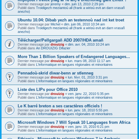
Dernier message par
jeremy
«
dim. juin 13, 2010 2:29 pm
Publié dans
Troidigezh meziantoù all (frank a wirioù evit an darn vrasañ
anezho)
Ubuntu 10.04: Dibab yezh an testennoù nad int ket troet
Dernier message par
Michel
«
dim. juin 06, 2010 10:34 am
Publié dans
Troidigezh meziantoù all (frank a wirioù evit an darn vrasañ
anezho)
Télécharger/Pellgargañ ADD 2007/HDA amañ
Dernier message par
drouizig
«
dim. avr. 04, 2010 10:24 am
Publié dans
An DROUIZIG Difazier
More Than 1 Billion Speakers of Endangered Languages...
Dernier message par
drouizig
«
lun. mars 08, 2010 11:17 am
Publié dans
L'informatique en langues régionales et minoritaires
Pennadoù-skrid diwar-benn ar stlenneg
Dernier message par
drouizig
«
lun. févr. 01, 2010 3:31 pm
Publié dans
L'informatique en langues régionales et minoritaires
Liste des LIPs pour Office 2010
Dernier message par
drouizig
«
ven. janv. 22, 2010 5:35 pm
Publié dans
L'informatique en langues régionales et minoritaires
Le K barré breton a ses caractères officiels !
Dernier message par
drouizig
«
lun. janv. 18, 2010 5:55 pm
Publié dans
L'informatique en langues régionales et minoritaires
Microsoft Windows 7 Will Speak 10 Languages from Africa
Dernier message par
drouizig
«
ven. janv. 15, 2010 6:21 pm
Publié dans
L'informatique en langues régionales et minoritaires
Ethiopia - Microsoft to release Windows 7 in Amharic