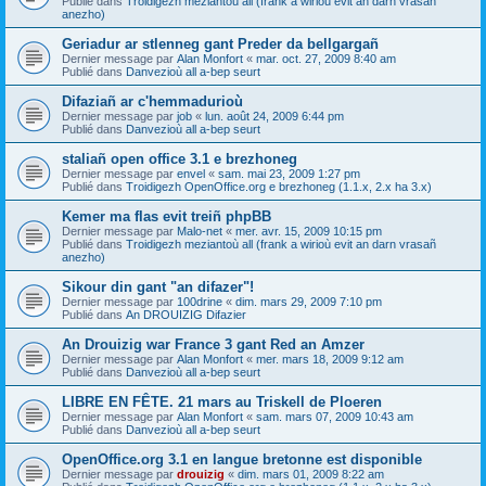
Publié dans
Troidigezh meziantoù all (frank a wirioù evit an darn vrasañ
anezho)
Geriadur ar stlenneg gant Preder da bellgargañ
Dernier message par
Alan Monfort
«
mar. oct. 27, 2009 8:40 am
Publié dans
Danvezioù all a-bep seurt
Difaziañ ar c'hemmadurioù
Dernier message par
job
«
lun. août 24, 2009 6:44 pm
Publié dans
Danvezioù all a-bep seurt
staliañ open office 3.1 e brezhoneg
Dernier message par
envel
«
sam. mai 23, 2009 1:27 pm
Publié dans
Troidigezh OpenOffice.org e brezhoneg (1.1.x, 2.x ha 3.x)
Kemer ma flas evit treiñ phpBB
Dernier message par
Malo-net
«
mer. avr. 15, 2009 10:15 pm
Publié dans
Troidigezh meziantoù all (frank a wirioù evit an darn vrasañ
anezho)
Sikour din gant "an difazer"!
Dernier message par
100drine
«
dim. mars 29, 2009 7:10 pm
Publié dans
An DROUIZIG Difazier
An Drouizig war France 3 gant Red an Amzer
Dernier message par
Alan Monfort
«
mer. mars 18, 2009 9:12 am
Publié dans
Danvezioù all a-bep seurt
LIBRE EN FÊTE. 21 mars au Triskell de Ploeren
Dernier message par
Alan Monfort
«
sam. mars 07, 2009 10:43 am
Publié dans
Danvezioù all a-bep seurt
OpenOffice.org 3.1 en langue bretonne est disponible
Dernier message par
drouizig
«
dim. mars 01, 2009 8:22 am