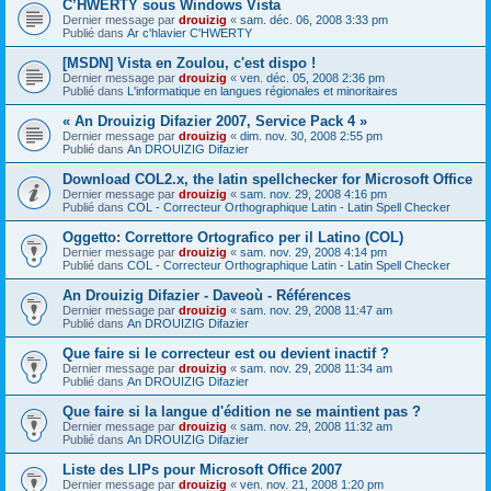
C’HWERTY sous Windows Vista
Dernier message par
drouizig
«
sam. déc. 06, 2008 3:33 pm
Publié dans
Ar c'hlavier C'HWERTY
[MSDN] Vista en Zoulou, c'est dispo !
Dernier message par
drouizig
«
ven. déc. 05, 2008 2:36 pm
Publié dans
L'informatique en langues régionales et minoritaires
« An Drouizig Difazier 2007, Service Pack 4 »
Dernier message par
drouizig
«
dim. nov. 30, 2008 2:55 pm
Publié dans
An DROUIZIG Difazier
Download COL2.x, the latin spellchecker for Microsoft Office
Dernier message par
drouizig
«
sam. nov. 29, 2008 4:16 pm
Publié dans
COL - Correcteur Orthographique Latin - Latin Spell Checker
Oggetto: Correttore Ortografico per il Latino (COL)
Dernier message par
drouizig
«
sam. nov. 29, 2008 4:14 pm
Publié dans
COL - Correcteur Orthographique Latin - Latin Spell Checker
An Drouizig Difazier - Daveoù - Références
Dernier message par
drouizig
«
sam. nov. 29, 2008 11:47 am
Publié dans
An DROUIZIG Difazier
Que faire si le correcteur est ou devient inactif ?
Dernier message par
drouizig
«
sam. nov. 29, 2008 11:34 am
Publié dans
An DROUIZIG Difazier
Que faire si la langue d'édition ne se maintient pas ?
Dernier message par
drouizig
«
sam. nov. 29, 2008 11:32 am
Publié dans
An DROUIZIG Difazier
Liste des LIPs pour Microsoft Office 2007
Dernier message par
drouizig
«
ven. nov. 21, 2008 1:20 pm