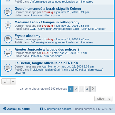
Publié dans
L'informatique en langues régionales et minoritaires
Gourc’hemennoù a-berzh skipailh Kelenn
Dernier message par
drouizig
«
jeu. nov. 20, 2008 9:21 pm
Publié dans
Danvezioù all a-bep seurt
Medieval Latin - Changes in orthography
Dernier message par
drouizig
«
jeu. nov. 20, 2008 2:55 pm
Publié dans
COL - Correcteur Orthographique Latin - Latin Spell Checker
Fryske akademy
Dernier message par
drouizig
«
lun. nov. 17, 2008 9:45 am
Publié dans
L'informatique en langues régionales et minoritaires
Ajouter Junicode à la page des polices ?
Dernier message par
bIBAR
«
mar. oct. 28, 2008 9:17 am
Publié dans
Danvezioù all a-bep seurt
Le Breton, langue officielle de KENTIKA
Dernier message par
Alan Monfort
«
mer. oct. 22, 2008 9:35 am
Publié dans
Troidigezh meziantoù all (frank a wirioù evit an darn vrasañ
anezho)
1
2
3
4
Suivant
La recherche a retourné 197 résultats
Aller
Accueil du forum
Supprimer les cookies
Fuseau horaire sur
UTC+01:00