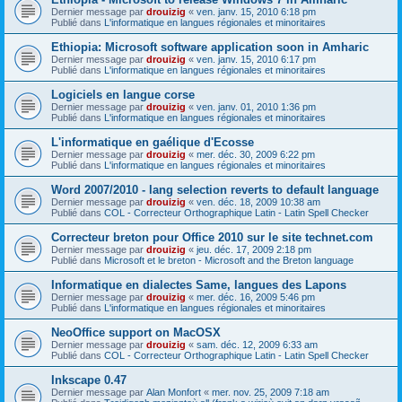
Dernier message par
drouizig
«
ven. janv. 15, 2010 6:18 pm
Publié dans
L'informatique en langues régionales et minoritaires
Ethiopia: Microsoft software application soon in Amharic
Dernier message par
drouizig
«
ven. janv. 15, 2010 6:17 pm
Publié dans
L'informatique en langues régionales et minoritaires
Logiciels en langue corse
Dernier message par
drouizig
«
ven. janv. 01, 2010 1:36 pm
Publié dans
L'informatique en langues régionales et minoritaires
L'informatique en gaélique d'Ecosse
Dernier message par
drouizig
«
mer. déc. 30, 2009 6:22 pm
Publié dans
L'informatique en langues régionales et minoritaires
Word 2007/2010 - lang selection reverts to default language
Dernier message par
drouizig
«
ven. déc. 18, 2009 10:38 am
Publié dans
COL - Correcteur Orthographique Latin - Latin Spell Checker
Correcteur breton pour Office 2010 sur le site technet.com
Dernier message par
drouizig
«
jeu. déc. 17, 2009 2:18 pm
Publié dans
Microsoft et le breton - Microsoft and the Breton language
Informatique en dialectes Same, langues des Lapons
Dernier message par
drouizig
«
mer. déc. 16, 2009 5:46 pm
Publié dans
L'informatique en langues régionales et minoritaires
NeoOffice support on MacOSX
Dernier message par
drouizig
«
sam. déc. 12, 2009 6:33 am
Publié dans
COL - Correcteur Orthographique Latin - Latin Spell Checker
Inkscape 0.47
Dernier message par
Alan Monfort
«
mer. nov. 25, 2009 7:18 am