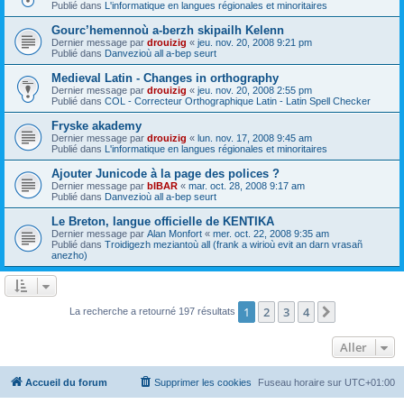
Publié dans
L'informatique en langues régionales et minoritaires
Gourc’hemennoù a-berzh skipailh Kelenn
Dernier message par
drouizig
«
jeu. nov. 20, 2008 9:21 pm
Publié dans
Danvezioù all a-bep seurt
Medieval Latin - Changes in orthography
Dernier message par
drouizig
«
jeu. nov. 20, 2008 2:55 pm
Publié dans
COL - Correcteur Orthographique Latin - Latin Spell Checker
Fryske akademy
Dernier message par
drouizig
«
lun. nov. 17, 2008 9:45 am
Publié dans
L'informatique en langues régionales et minoritaires
Ajouter Junicode à la page des polices ?
Dernier message par
bIBAR
«
mar. oct. 28, 2008 9:17 am
Publié dans
Danvezioù all a-bep seurt
Le Breton, langue officielle de KENTIKA
Dernier message par
Alan Monfort
«
mer. oct. 22, 2008 9:35 am
Publié dans
Troidigezh meziantoù all (frank a wirioù evit an darn vrasañ
anezho)
1
2
3
4
Suivant
La recherche a retourné 197 résultats
Aller
Accueil du forum
Supprimer les cookies
Fuseau horaire sur
UTC+01:00