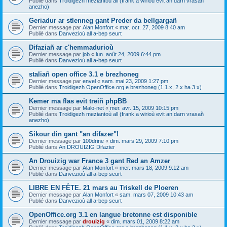
Publié dans
Troidigezh meziantoù all (frank a wirioù evit an darn vrasañ
anezho)
Geriadur ar stlenneg gant Preder da bellgargañ
Dernier message par
Alan Monfort
«
mar. oct. 27, 2009 8:40 am
Publié dans
Danvezioù all a-bep seurt
Difaziañ ar c'hemmadurioù
Dernier message par
job
«
lun. août 24, 2009 6:44 pm
Publié dans
Danvezioù all a-bep seurt
staliañ open office 3.1 e brezhoneg
Dernier message par
envel
«
sam. mai 23, 2009 1:27 pm
Publié dans
Troidigezh OpenOffice.org e brezhoneg (1.1.x, 2.x ha 3.x)
Kemer ma flas evit treiñ phpBB
Dernier message par
Malo-net
«
mer. avr. 15, 2009 10:15 pm
Publié dans
Troidigezh meziantoù all (frank a wirioù evit an darn vrasañ
anezho)
Sikour din gant "an difazer"!
Dernier message par
100drine
«
dim. mars 29, 2009 7:10 pm
Publié dans
An DROUIZIG Difazier
An Drouizig war France 3 gant Red an Amzer
Dernier message par
Alan Monfort
«
mer. mars 18, 2009 9:12 am
Publié dans
Danvezioù all a-bep seurt
LIBRE EN FÊTE. 21 mars au Triskell de Ploeren
Dernier message par
Alan Monfort
«
sam. mars 07, 2009 10:43 am
Publié dans
Danvezioù all a-bep seurt
OpenOffice.org 3.1 en langue bretonne est disponible
Dernier message par
drouizig
«
dim. mars 01, 2009 8:22 am