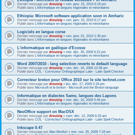
Dernier message par
drouizig
«
ven. janv. 15, 2010 6:18 pm
Publié dans
L'informatique en langues régionales et minoritaires
Ethiopia: Microsoft software application soon in Amharic
Dernier message par
drouizig
«
ven. janv. 15, 2010 6:17 pm
Publié dans
L'informatique en langues régionales et minoritaires
Logiciels en langue corse
Dernier message par
drouizig
«
ven. janv. 01, 2010 1:36 pm
Publié dans
L'informatique en langues régionales et minoritaires
L'informatique en gaélique d'Ecosse
Dernier message par
drouizig
«
mer. déc. 30, 2009 6:22 pm
Publié dans
L'informatique en langues régionales et minoritaires
Word 2007/2010 - lang selection reverts to default language
Dernier message par
drouizig
«
ven. déc. 18, 2009 10:38 am
Publié dans
COL - Correcteur Orthographique Latin - Latin Spell Checker
Correcteur breton pour Office 2010 sur le site technet.com
Dernier message par
drouizig
«
jeu. déc. 17, 2009 2:18 pm
Publié dans
Microsoft et le breton - Microsoft and the Breton language
Informatique en dialectes Same, langues des Lapons
Dernier message par
drouizig
«
mer. déc. 16, 2009 5:46 pm
Publié dans
L'informatique en langues régionales et minoritaires
NeoOffice support on MacOSX
Dernier message par
drouizig
«
sam. déc. 12, 2009 6:33 am
Publié dans
COL - Correcteur Orthographique Latin - Latin Spell Checker
Inkscape 0.47
Dernier message par
Alan Monfort
«
mer. nov. 25, 2009 7:18 am