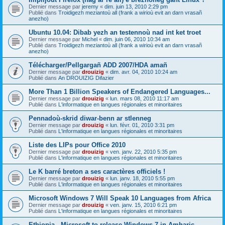
Dernier message par
jeremy
«
dim. juin 13, 2010 2:29 pm
Publié dans
Troidigezh meziantoù all (frank a wirioù evit an darn vrasañ
anezho)
Ubuntu 10.04: Dibab yezh an testennoù nad int ket troet
Dernier message par
Michel
«
dim. juin 06, 2010 10:34 am
Publié dans
Troidigezh meziantoù all (frank a wirioù evit an darn vrasañ
anezho)
Télécharger/Pellgargañ ADD 2007/HDA amañ
Dernier message par
drouizig
«
dim. avr. 04, 2010 10:24 am
Publié dans
An DROUIZIG Difazier
More Than 1 Billion Speakers of Endangered Languages...
Dernier message par
drouizig
«
lun. mars 08, 2010 11:17 am
Publié dans
L'informatique en langues régionales et minoritaires
Pennadoù-skrid diwar-benn ar stlenneg
Dernier message par
drouizig
«
lun. févr. 01, 2010 3:31 pm
Publié dans
L'informatique en langues régionales et minoritaires
Liste des LIPs pour Office 2010
Dernier message par
drouizig
«
ven. janv. 22, 2010 5:35 pm
Publié dans
L'informatique en langues régionales et minoritaires
Le K barré breton a ses caractères officiels !
Dernier message par
drouizig
«
lun. janv. 18, 2010 5:55 pm
Publié dans
L'informatique en langues régionales et minoritaires
Microsoft Windows 7 Will Speak 10 Languages from Africa
Dernier message par
drouizig
«
ven. janv. 15, 2010 6:21 pm
Publié dans
L'informatique en langues régionales et minoritaires
Ethiopia - Microsoft to release Windows 7 in Amharic