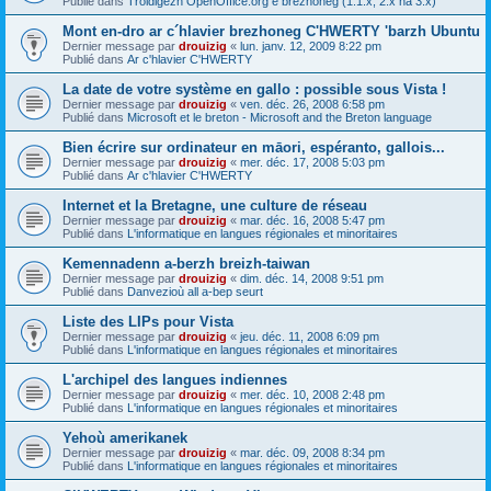
Publié dans
Troidigezh OpenOffice.org e brezhoneg (1.1.x, 2.x ha 3.x)
Mont en-dro ar c´hlavier brezhoneg C'HWERTY 'barzh Ubuntu
Dernier message par
drouizig
«
lun. janv. 12, 2009 8:22 pm
Publié dans
Ar c'hlavier C'HWERTY
La date de votre système en gallo : possible sous Vista !
Dernier message par
drouizig
«
ven. déc. 26, 2008 6:58 pm
Publié dans
Microsoft et le breton - Microsoft and the Breton language
Bien écrire sur ordinateur en māori, espéranto, gallois...
Dernier message par
drouizig
«
mer. déc. 17, 2008 5:03 pm
Publié dans
Ar c'hlavier C'HWERTY
Internet et la Bretagne, une culture de réseau
Dernier message par
drouizig
«
mar. déc. 16, 2008 5:47 pm
Publié dans
L'informatique en langues régionales et minoritaires
Kemennadenn a-berzh breizh-taiwan
Dernier message par
drouizig
«
dim. déc. 14, 2008 9:51 pm
Publié dans
Danvezioù all a-bep seurt
Liste des LIPs pour Vista
Dernier message par
drouizig
«
jeu. déc. 11, 2008 6:09 pm
Publié dans
L'informatique en langues régionales et minoritaires
L'archipel des langues indiennes
Dernier message par
drouizig
«
mer. déc. 10, 2008 2:48 pm
Publié dans
L'informatique en langues régionales et minoritaires
Yehoù amerikanek
Dernier message par
drouizig
«
mar. déc. 09, 2008 8:34 pm
Publié dans
L'informatique en langues régionales et minoritaires