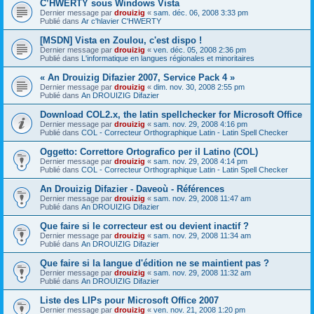
C’HWERTY sous Windows Vista
Dernier message par
drouizig
«
sam. déc. 06, 2008 3:33 pm
Publié dans
Ar c'hlavier C'HWERTY
[MSDN] Vista en Zoulou, c'est dispo !
Dernier message par
drouizig
«
ven. déc. 05, 2008 2:36 pm
Publié dans
L'informatique en langues régionales et minoritaires
« An Drouizig Difazier 2007, Service Pack 4 »
Dernier message par
drouizig
«
dim. nov. 30, 2008 2:55 pm
Publié dans
An DROUIZIG Difazier
Download COL2.x, the latin spellchecker for Microsoft Office
Dernier message par
drouizig
«
sam. nov. 29, 2008 4:16 pm
Publié dans
COL - Correcteur Orthographique Latin - Latin Spell Checker
Oggetto: Correttore Ortografico per il Latino (COL)
Dernier message par
drouizig
«
sam. nov. 29, 2008 4:14 pm
Publié dans
COL - Correcteur Orthographique Latin - Latin Spell Checker
An Drouizig Difazier - Daveoù - Références
Dernier message par
drouizig
«
sam. nov. 29, 2008 11:47 am
Publié dans
An DROUIZIG Difazier
Que faire si le correcteur est ou devient inactif ?
Dernier message par
drouizig
«
sam. nov. 29, 2008 11:34 am
Publié dans
An DROUIZIG Difazier
Que faire si la langue d'édition ne se maintient pas ?
Dernier message par
drouizig
«
sam. nov. 29, 2008 11:32 am
Publié dans
An DROUIZIG Difazier
Liste des LIPs pour Microsoft Office 2007
Dernier message par
drouizig
«
ven. nov. 21, 2008 1:20 pm