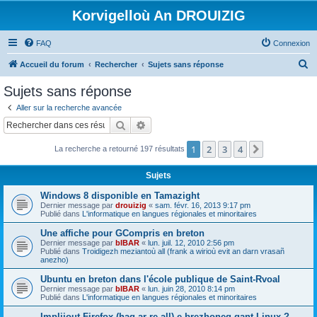
Korvigelloù An DROUIZIG
FAQ
Connexion
R
Accueil du forum
Rechercher
Sujets sans réponse
e
Sujets sans réponse
c
Aller sur la recherche avancée
h
Rechercher
Recherche avancée
e
1
2
3
4
Suivant
La recherche a retourné 197 résultats
r
c
Sujets
h
Windows 8 disponible en Tamazight
e
Dernier message par
drouizig
«
sam. févr. 16, 2013 9:17 pm
Publié dans
L'informatique en langues régionales et minoritaires
r
Une affiche pour GCompris en breton
Dernier message par
bIBAR
«
lun. juil. 12, 2010 2:56 pm
Publié dans
Troidigezh meziantoù all (frank a wirioù evit an darn vrasañ
anezho)
Ubuntu en breton dans l'école publique de Saint-Rvoal
Dernier message par
bIBAR
«
lun. juin 28, 2010 8:14 pm
Publié dans
L'informatique en langues régionales et minoritaires
Implijout Firefox (hag ar re all) e brezhoneg gant Linux ?