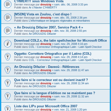
C’HWERTY sous Windows Vista
Dernier message par
drouizig
«
sam. déc. 06, 2008 3:33 pm
Publié dans
Ar c'hlavier C'HWERTY
[MSDN] Vista en Zoulou, c'est dispo !
Dernier message par
drouizig
«
ven. déc. 05, 2008 2:36 pm
Publié dans
L'informatique en langues régionales et minoritaires
« An Drouizig Difazier 2007, Service Pack 4 »
Dernier message par
drouizig
«
dim. nov. 30, 2008 2:55 pm
Publié dans
An DROUIZIG Difazier
Download COL2.x, the latin spellchecker for Microsoft Office
Dernier message par
drouizig
«
sam. nov. 29, 2008 4:16 pm
Publié dans
COL - Correcteur Orthographique Latin - Latin Spell Checker
Oggetto: Correttore Ortografico per il Latino (COL)
Dernier message par
drouizig
«
sam. nov. 29, 2008 4:14 pm
Publié dans
COL - Correcteur Orthographique Latin - Latin Spell Checker
An Drouizig Difazier - Daveoù - Références
Dernier message par
drouizig
«
sam. nov. 29, 2008 11:47 am
Publié dans
An DROUIZIG Difazier
Que faire si le correcteur est ou devient inactif ?
Dernier message par
drouizig
«
sam. nov. 29, 2008 11:34 am
Publié dans
An DROUIZIG Difazier
Que faire si la langue d'édition ne se maintient pas ?
Dernier message par
drouizig
«
sam. nov. 29, 2008 11:32 am
Publié dans
An DROUIZIG Difazier
Liste des LIPs pour Microsoft Office 2007
Dernier message par
drouizig
«
ven. nov. 21, 2008 1:20 pm