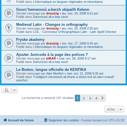
Publié dans
L'informatique en langues régionales et minoritaires
Gourc’hemennoù a-berzh skipailh Kelenn
Dernier message par
drouizig
«
jeu. nov. 20, 2008 9:21 pm
Publié dans
Danvezioù all a-bep seurt
Medieval Latin - Changes in orthography
Dernier message par
drouizig
«
jeu. nov. 20, 2008 2:55 pm
Publié dans
COL - Correcteur Orthographique Latin - Latin Spell Checker
Fryske akademy
Dernier message par
drouizig
«
lun. nov. 17, 2008 9:45 am
Publié dans
L'informatique en langues régionales et minoritaires
Ajouter Junicode à la page des polices ?
Dernier message par
bIBAR
«
mar. oct. 28, 2008 9:17 am
Publié dans
Danvezioù all a-bep seurt
Le Breton, langue officielle de KENTIKA
Dernier message par
Alan Monfort
«
mer. oct. 22, 2008 9:35 am
Publié dans
Troidigezh meziantoù all (frank a wirioù evit an darn vrasañ
anezho)
1
2
3
4
Suivant
La recherche a retourné 197 résultats
Aller
Accueil du forum
Supprimer les cookies
Fuseau horaire sur
UTC+01:00