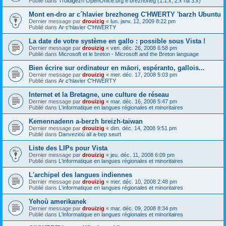
Publié dans
Troidigezh OpenOffice.org e brezhoneg (1.1.x, 2.x ha 3.x)
Mont en-dro ar c´hlavier brezhoneg C'HWERTY 'barzh Ubuntu
Dernier message par
drouizig
«
lun. janv. 12, 2009 8:22 pm
Publié dans
Ar c'hlavier C'HWERTY
La date de votre système en gallo : possible sous Vista !
Dernier message par
drouizig
«
ven. déc. 26, 2008 6:58 pm
Publié dans
Microsoft et le breton - Microsoft and the Breton language
Bien écrire sur ordinateur en māori, espéranto, gallois...
Dernier message par
drouizig
«
mer. déc. 17, 2008 5:03 pm
Publié dans
Ar c'hlavier C'HWERTY
Internet et la Bretagne, une culture de réseau
Dernier message par
drouizig
«
mar. déc. 16, 2008 5:47 pm
Publié dans
L'informatique en langues régionales et minoritaires
Kemennadenn a-berzh breizh-taiwan
Dernier message par
drouizig
«
dim. déc. 14, 2008 9:51 pm
Publié dans
Danvezioù all a-bep seurt
Liste des LIPs pour Vista
Dernier message par
drouizig
«
jeu. déc. 11, 2008 6:09 pm
Publié dans
L'informatique en langues régionales et minoritaires
L'archipel des langues indiennes
Dernier message par
drouizig
«
mer. déc. 10, 2008 2:48 pm
Publié dans
L'informatique en langues régionales et minoritaires
Yehoù amerikanek
Dernier message par
drouizig
«
mar. déc. 09, 2008 8:34 pm
Publié dans
L'informatique en langues régionales et minoritaires