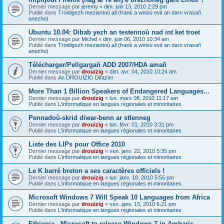
Dernier message par
jeremy
«
dim. juin 13, 2010 2:29 pm
Publié dans
Troidigezh meziantoù all (frank a wirioù evit an darn vrasañ
anezho)
Ubuntu 10.04: Dibab yezh an testennoù nad int ket troet
Dernier message par
Michel
«
dim. juin 06, 2010 10:34 am
Publié dans
Troidigezh meziantoù all (frank a wirioù evit an darn vrasañ
anezho)
Télécharger/Pellgargañ ADD 2007/HDA amañ
Dernier message par
drouizig
«
dim. avr. 04, 2010 10:24 am
Publié dans
An DROUIZIG Difazier
More Than 1 Billion Speakers of Endangered Languages...
Dernier message par
drouizig
«
lun. mars 08, 2010 11:17 am
Publié dans
L'informatique en langues régionales et minoritaires
Pennadoù-skrid diwar-benn ar stlenneg
Dernier message par
drouizig
«
lun. févr. 01, 2010 3:31 pm
Publié dans
L'informatique en langues régionales et minoritaires
Liste des LIPs pour Office 2010
Dernier message par
drouizig
«
ven. janv. 22, 2010 5:35 pm
Publié dans
L'informatique en langues régionales et minoritaires
Le K barré breton a ses caractères officiels !
Dernier message par
drouizig
«
lun. janv. 18, 2010 5:55 pm
Publié dans
L'informatique en langues régionales et minoritaires
Microsoft Windows 7 Will Speak 10 Languages from Africa
Dernier message par
drouizig
«
ven. janv. 15, 2010 6:21 pm
Publié dans
L'informatique en langues régionales et minoritaires
Ethiopia - Microsoft to release Windows 7 in Amharic