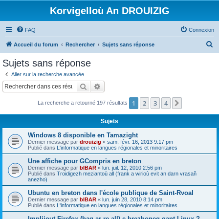
Korvigelloù An DROUIZIG
FAQ
Connexion
R
Accueil du forum
Rechercher
Sujets sans réponse
e
Sujets sans réponse
c
Aller sur la recherche avancée
h
Rechercher
Recherche avancée
e
1
2
3
4
Suivant
La recherche a retourné 197 résultats
r
c
Sujets
h
Windows 8 disponible en Tamazight
e
Dernier message par
drouizig
«
sam. févr. 16, 2013 9:17 pm
Publié dans
L'informatique en langues régionales et minoritaires
r
Une affiche pour GCompris en breton
Dernier message par
bIBAR
«
lun. juil. 12, 2010 2:56 pm
Publié dans
Troidigezh meziantoù all (frank a wirioù evit an darn vrasañ
anezho)
Ubuntu en breton dans l'école publique de Saint-Rvoal
Dernier message par
bIBAR
«
lun. juin 28, 2010 8:14 pm
Publié dans
L'informatique en langues régionales et minoritaires
Implijout Firefox (hag ar re all) e brezhoneg gant Linux ?