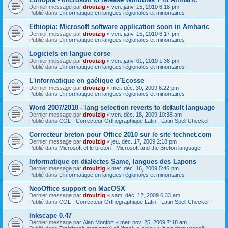
Dernier message par
drouizig
«
ven. janv. 15, 2010 6:18 pm
Publié dans
L'informatique en langues régionales et minoritaires
Ethiopia: Microsoft software application soon in Amharic
Dernier message par
drouizig
«
ven. janv. 15, 2010 6:17 pm
Publié dans
L'informatique en langues régionales et minoritaires
Logiciels en langue corse
Dernier message par
drouizig
«
ven. janv. 01, 2010 1:36 pm
Publié dans
L'informatique en langues régionales et minoritaires
L'informatique en gaélique d'Ecosse
Dernier message par
drouizig
«
mer. déc. 30, 2009 6:22 pm
Publié dans
L'informatique en langues régionales et minoritaires
Word 2007/2010 - lang selection reverts to default language
Dernier message par
drouizig
«
ven. déc. 18, 2009 10:38 am
Publié dans
COL - Correcteur Orthographique Latin - Latin Spell Checker
Correcteur breton pour Office 2010 sur le site technet.com
Dernier message par
drouizig
«
jeu. déc. 17, 2009 2:18 pm
Publié dans
Microsoft et le breton - Microsoft and the Breton language
Informatique en dialectes Same, langues des Lapons
Dernier message par
drouizig
«
mer. déc. 16, 2009 5:46 pm
Publié dans
L'informatique en langues régionales et minoritaires
NeoOffice support on MacOSX
Dernier message par
drouizig
«
sam. déc. 12, 2009 6:33 am
Publié dans
COL - Correcteur Orthographique Latin - Latin Spell Checker
Inkscape 0.47
Dernier message par
Alan Monfort
«
mer. nov. 25, 2009 7:18 am