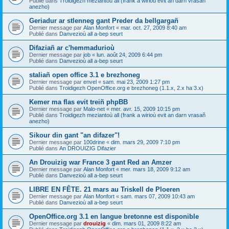
Publié dans
Troidigezh meziantoù all (frank a wirioù evit an darn vrasañ
anezho)
Geriadur ar stlenneg gant Preder da bellgargañ
Dernier message par
Alan Monfort
«
mar. oct. 27, 2009 8:40 am
Publié dans
Danvezioù all a-bep seurt
Difaziañ ar c'hemmadurioù
Dernier message par
job
«
lun. août 24, 2009 6:44 pm
Publié dans
Danvezioù all a-bep seurt
staliañ open office 3.1 e brezhoneg
Dernier message par
envel
«
sam. mai 23, 2009 1:27 pm
Publié dans
Troidigezh OpenOffice.org e brezhoneg (1.1.x, 2.x ha 3.x)
Kemer ma flas evit treiñ phpBB
Dernier message par
Malo-net
«
mer. avr. 15, 2009 10:15 pm
Publié dans
Troidigezh meziantoù all (frank a wirioù evit an darn vrasañ
anezho)
Sikour din gant "an difazer"!
Dernier message par
100drine
«
dim. mars 29, 2009 7:10 pm
Publié dans
An DROUIZIG Difazier
An Drouizig war France 3 gant Red an Amzer
Dernier message par
Alan Monfort
«
mer. mars 18, 2009 9:12 am
Publié dans
Danvezioù all a-bep seurt
LIBRE EN FÊTE. 21 mars au Triskell de Ploeren
Dernier message par
Alan Monfort
«
sam. mars 07, 2009 10:43 am
Publié dans
Danvezioù all a-bep seurt
OpenOffice.org 3.1 en langue bretonne est disponible
Dernier message par
drouizig
«
dim. mars 01, 2009 8:22 am