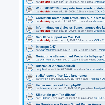
par
drouizig
»
mer. déc. 30, 2009 6:22 pm
» dans
L'informat
Word 2007/2010 - lang selection reverts to defa
par
drouizig
»
ven. déc. 18, 2009 10:38 am
» dans
COL - Co
Correcteur breton pour Office 2010 sur le site 
par
drouizig
»
jeu. déc. 17, 2009 2:18 pm
» dans
Microsoft e
Informatique en dialectes Same, langues des 
par
drouizig
»
mer. déc. 16, 2009 5:46 pm
» dans
L'informat
NeoOffice support on MacOSX
par
drouizig
»
sam. déc. 12, 2009 6:33 am
» dans
COL - Cor
Inkscape 0.47
par
Alan Monfort
»
mer. nov. 25, 2009 7:18 am
» dans
Troidi
Geriadur ar stlenneg gant Preder da bellgargañ
par
Alan Monfort
»
mar. oct. 27, 2009 8:40 am
» dans
Danvezi
Difaziañ ar c'hemmadurioù
par
job
»
lun. août 24, 2009 6:44 pm
» dans
Danvezioù all a-
staliañ open office 3.1 e brezhoneg
par
envel
»
sam. mai 23, 2009 1:27 pm
» dans
Troidigezh Op
Kemer ma flas evit treiñ phpBB
par
Malo-net
»
mer. avr. 15, 2009 10:15 pm
» dans
Troidigez
Sikour din gant "an difazer"!
par
100drine
»
dim. mars 29, 2009 7:10 pm
» dans
An DROUI
An Drouizig war France 3 gant Red an Amzer