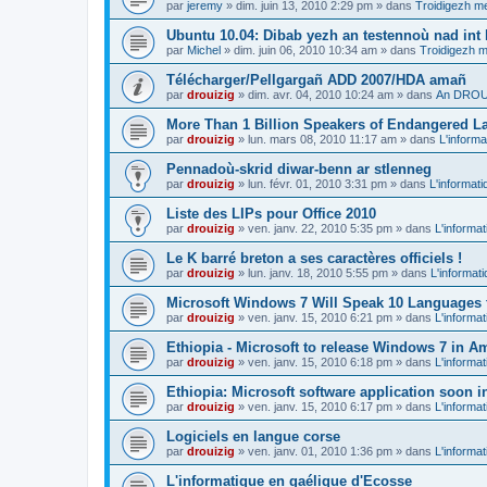
par
jeremy
»
dim. juin 13, 2010 2:29 pm
» dans
Troidigezh me
Ubuntu 10.04: Dibab yezh an testennoù nad int k
par
Michel
»
dim. juin 06, 2010 10:34 am
» dans
Troidigezh m
Télécharger/Pellgargañ ADD 2007/HDA amañ
par
drouizig
»
dim. avr. 04, 2010 10:24 am
» dans
An DROUI
More Than 1 Billion Speakers of Endangered L
par
drouizig
»
lun. mars 08, 2010 11:17 am
» dans
L'informa
Pennadoù-skrid diwar-benn ar stlenneg
par
drouizig
»
lun. févr. 01, 2010 3:31 pm
» dans
L'informati
Liste des LIPs pour Office 2010
par
drouizig
»
ven. janv. 22, 2010 5:35 pm
» dans
L'informat
Le K barré breton a ses caractères officiels !
par
drouizig
»
lun. janv. 18, 2010 5:55 pm
» dans
L'informat
Microsoft Windows 7 Will Speak 10 Languages 
par
drouizig
»
ven. janv. 15, 2010 6:21 pm
» dans
L'informat
Ethiopia - Microsoft to release Windows 7 in A
par
drouizig
»
ven. janv. 15, 2010 6:18 pm
» dans
L'informat
Ethiopia: Microsoft software application soon 
par
drouizig
»
ven. janv. 15, 2010 6:17 pm
» dans
L'informat
Logiciels en langue corse
par
drouizig
»
ven. janv. 01, 2010 1:36 pm
» dans
L'informat
L'informatique en gaélique d'Ecosse