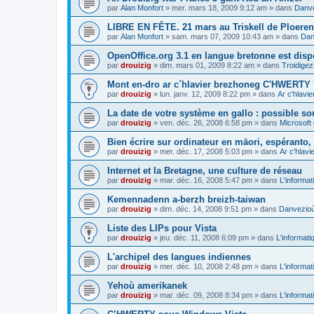
par
Alan Monfort
»
mer. mars 18, 2009 9:12 am
» dans
Danve
LIBRE EN FÊTE. 21 mars au Triskell de Ploeren
par
Alan Monfort
»
sam. mars 07, 2009 10:43 am
» dans
Dan
OpenOffice.org 3.1 en langue bretonne est disp
par
drouizig
»
dim. mars 01, 2009 8:22 am
» dans
Troidigez
Mont en-dro ar c´hlavier brezhoneg C'HWERTY 
par
drouizig
»
lun. janv. 12, 2009 8:22 pm
» dans
Ar c'hlav
La date de votre système en gallo : possible sou
par
drouizig
»
ven. déc. 26, 2008 6:58 pm
» dans
Microsoft 
Bien écrire sur ordinateur en māori, espéranto, g
par
drouizig
»
mer. déc. 17, 2008 5:03 pm
» dans
Ar c'hlav
Internet et la Bretagne, une culture de réseau
par
drouizig
»
mar. déc. 16, 2008 5:47 pm
» dans
L'informat
Kemennadenn a-berzh breizh-taiwan
par
drouizig
»
dim. déc. 14, 2008 9:51 pm
» dans
Danvezioù 
Liste des LIPs pour Vista
par
drouizig
»
jeu. déc. 11, 2008 6:09 pm
» dans
L'informati
L'archipel des langues indiennes
par
drouizig
»
mer. déc. 10, 2008 2:48 pm
» dans
L'informat
Yehoù amerikanek
par
drouizig
»
mar. déc. 09, 2008 8:34 pm
» dans
L'informat