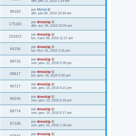
dim. juin 13, 2010 2:29 pm
par
Michel
86193
dim. juin 06, 2010 10:34 am
par
drouizig
175183
dim. avr. 04, 2010 10:24 am
par
drouizig
101823
lun. mars 08, 2010 11:17 am
par
drouizig
84156
lun. févr. 01, 2010 3:31 pm
par
drouizig
89716
ven. janv. 22, 2010 5:35 pm
par
drouizig
89817
lun. janv. 18, 2010 5:55 pm
par
drouizig
90717
ven. janv. 15, 2010 6:21 pm
par
drouizig
90240
ven. janv. 15, 2010 6:18 pm
par
drouizig
88774
ven. janv. 15, 2010 6:17 pm
par
drouizig
87338
ven. janv. 01, 2010 1:36 pm
par
drouizig