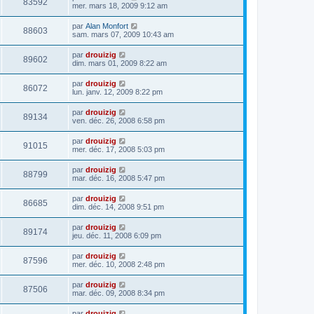
83592
mer. mars 18, 2009 9:12 am
par
Alan Monfort
88603
sam. mars 07, 2009 10:43 am
par
drouizig
89602
dim. mars 01, 2009 8:22 am
par
drouizig
86072
lun. janv. 12, 2009 8:22 pm
par
drouizig
89134
ven. déc. 26, 2008 6:58 pm
par
drouizig
91015
mer. déc. 17, 2008 5:03 pm
par
drouizig
88799
mar. déc. 16, 2008 5:47 pm
par
drouizig
86685
dim. déc. 14, 2008 9:51 pm
par
drouizig
89174
jeu. déc. 11, 2008 6:09 pm
par
drouizig
87596
mer. déc. 10, 2008 2:48 pm
par
drouizig
87506
mar. déc. 09, 2008 8:34 pm
par
drouizig