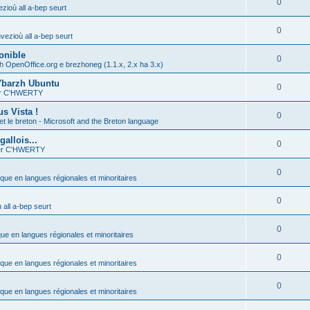
0
zioù all a-bep seurt
0
vezioù all a-bep seurt
onible
0
h OpenOffice.org e brezhoneg (1.1.x, 2.x ha 3.x)
'barzh Ubuntu
0
ier C'HWERTY
s Vista !
0
et le breton - Microsoft and the Breton language
allois...
0
ier C'HWERTY
0
ique en langues régionales et minoritaires
0
all a-bep seurt
0
que en langues régionales et minoritaires
0
ique en langues régionales et minoritaires
0
ique en langues régionales et minoritaires