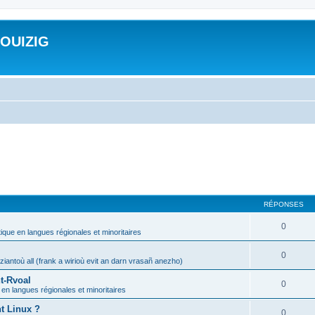
ROUIZIG
RÉPONSES
0
tique en langues régionales et minoritaires
0
iantoù all (frank a wirioù evit an darn vrasañ anezho)
t-Rvoal
0
 en langues régionales et minoritaires
nt Linux ?
0