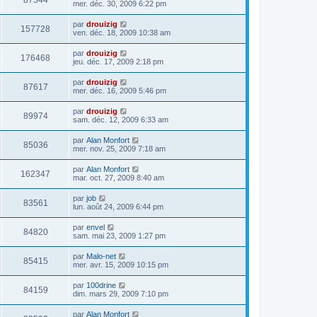
87544
mer. déc. 30, 2009 6:22 pm
par
drouizig
157728
ven. déc. 18, 2009 10:38 am
par
drouizig
176468
jeu. déc. 17, 2009 2:18 pm
par
drouizig
87617
mer. déc. 16, 2009 5:46 pm
par
drouizig
89974
sam. déc. 12, 2009 6:33 am
par
Alan Monfort
85036
mer. nov. 25, 2009 7:18 am
par
Alan Monfort
162347
mar. oct. 27, 2009 8:40 am
par
job
83561
lun. août 24, 2009 6:44 pm
par
envel
84820
sam. mai 23, 2009 1:27 pm
par
Malo-net
85415
mer. avr. 15, 2009 10:15 pm
par
100drine
84159
dim. mars 29, 2009 7:10 pm
par
Alan Monfort