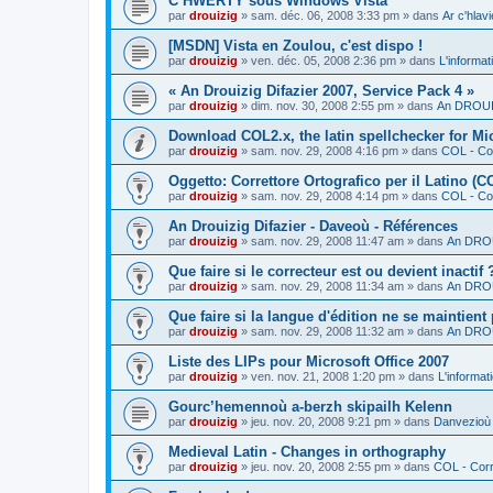
C’HWERTY sous Windows Vista
par
drouizig
»
sam. déc. 06, 2008 3:33 pm
» dans
Ar c'hla
[MSDN] Vista en Zoulou, c'est dispo !
par
drouizig
»
ven. déc. 05, 2008 2:36 pm
» dans
L'informat
« An Drouizig Difazier 2007, Service Pack 4 »
par
drouizig
»
dim. nov. 30, 2008 2:55 pm
» dans
An DROUIZ
Download COL2.x, the latin spellchecker for Mic
par
drouizig
»
sam. nov. 29, 2008 4:16 pm
» dans
COL - Cor
Oggetto: Correttore Ortografico per il Latino (C
par
drouizig
»
sam. nov. 29, 2008 4:14 pm
» dans
COL - Cor
An Drouizig Difazier - Daveoù - Références
par
drouizig
»
sam. nov. 29, 2008 11:47 am
» dans
An DROU
Que faire si le correcteur est ou devient inactif 
par
drouizig
»
sam. nov. 29, 2008 11:34 am
» dans
An DROU
Que faire si la langue d'édition ne se maintient
par
drouizig
»
sam. nov. 29, 2008 11:32 am
» dans
An DROU
Liste des LIPs pour Microsoft Office 2007
par
drouizig
»
ven. nov. 21, 2008 1:20 pm
» dans
L'informat
Gourc’hemennoù a-berzh skipailh Kelenn
par
drouizig
»
jeu. nov. 20, 2008 9:21 pm
» dans
Danvezioù 
Medieval Latin - Changes in orthography
par
drouizig
»
jeu. nov. 20, 2008 2:55 pm
» dans
COL - Corr