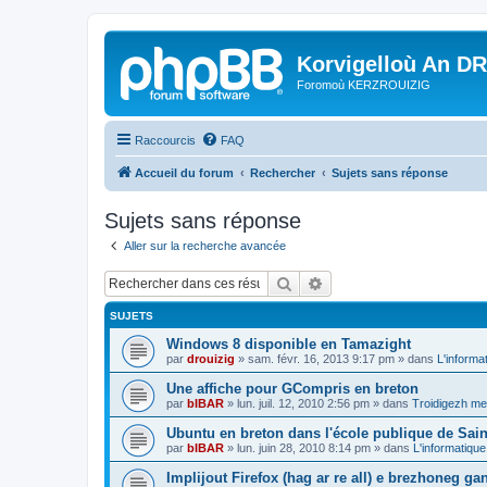
Korvigelloù An D
Foromoù KERZROUIZIG
Raccourcis
FAQ
Accueil du forum
Rechercher
Sujets sans réponse
Sujets sans réponse
Aller sur la recherche avancée
Rechercher
Recherche avancée
SUJETS
Windows 8 disponible en Tamazight
par
drouizig
»
sam. févr. 16, 2013 9:17 pm
» dans
L'informa
Une affiche pour GCompris en breton
par
bIBAR
»
lun. juil. 12, 2010 2:56 pm
» dans
Troidigezh mez
Ubuntu en breton dans l'école publique de Sain
par
bIBAR
»
lun. juin 28, 2010 8:14 pm
» dans
L'informatique
Implijout Firefox (hag ar re all) e brezhoneg ga