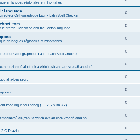
0
ique en langues régionales et minoritaires
ult language
0
rrecteur Orthographique Latin - Latin Spell Checker
technet.com
0
t le breton - Microsoft and the Breton language
Lapons
0
ique en langues régionales et minoritaires
0
recteur Orthographique Latin - Latin Spell Checker
0
gezh meziantoù all (frank a wirioù evit an darn vrasañ anezho)
0
où all a-bep seurt
0
bep seurt
0
enOffice.org e brezhoneg (1.1.x, 2.x ha 3.x)
0
h meziantoù all (frank a wirioù evit an darn vrasañ anezho)
0
ZIG Difazier