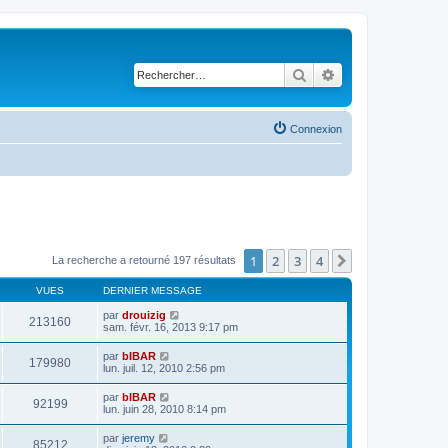
Rechercher
Recherche avancé
Connexion
1
2
3
4
Suivant
La recherche a retourné 197 résultats
VUES
DERNIER MESSAGE
par
drouizig
213160
sam. févr. 16, 2013 9:17 pm
par
bIBAR
179980
lun. juil. 12, 2010 2:56 pm
par
bIBAR
92199
lun. juin 28, 2010 8:14 pm
par
jeremy
85212