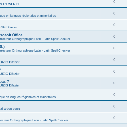
0
vier C'HWERTY
0
ique en langues régionales et minoritaires
0
IG Difazier
rosoft Office
0
recteur Orthographique Latin - Latin Spell Checker
OL)
0
recteur Orthographique Latin - Latin Spell Checker
0
IZIG Difazier
?
0
IZIG Difazier
 pas ?
0
IZIG Difazier
0
ique en langues régionales et minoritaires
0
all a-bep seurt
0
ecteur Orthographique Latin - Latin Spell Checker