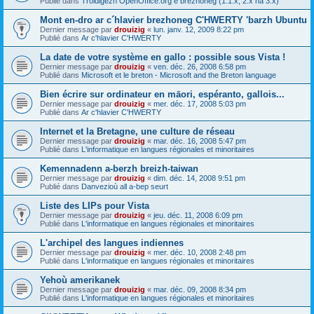
Publié dans
Troidigezh OpenOffice.org e brezhoneg (1.1.x, 2.x ha 3.x)
Mont en-dro ar c´hlavier brezhoneg C'HWERTY 'barzh Ubuntu
Dernier message par
drouizig
«
lun. janv. 12, 2009 8:22 pm
Publié dans
Ar c'hlavier C'HWERTY
La date de votre système en gallo : possible sous Vista !
Dernier message par
drouizig
«
ven. déc. 26, 2008 6:58 pm
Publié dans
Microsoft et le breton - Microsoft and the Breton language
Bien écrire sur ordinateur en māori, espéranto, gallois...
Dernier message par
drouizig
«
mer. déc. 17, 2008 5:03 pm
Publié dans
Ar c'hlavier C'HWERTY
Internet et la Bretagne, une culture de réseau
Dernier message par
drouizig
«
mar. déc. 16, 2008 5:47 pm
Publié dans
L'informatique en langues régionales et minoritaires
Kemennadenn a-berzh breizh-taiwan
Dernier message par
drouizig
«
dim. déc. 14, 2008 9:51 pm
Publié dans
Danvezioù all a-bep seurt
Liste des LIPs pour Vista
Dernier message par
drouizig
«
jeu. déc. 11, 2008 6:09 pm
Publié dans
L'informatique en langues régionales et minoritaires
L'archipel des langues indiennes
Dernier message par
drouizig
«
mer. déc. 10, 2008 2:48 pm
Publié dans
L'informatique en langues régionales et minoritaires
Yehoù amerikanek
Dernier message par
drouizig
«
mar. déc. 09, 2008 8:34 pm
Publié dans
L'informatique en langues régionales et minoritaires