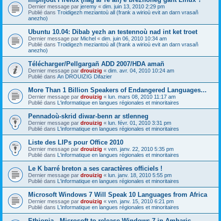
Dernier message par
jeremy
«
dim. juin 13, 2010 2:29 pm
Publié dans
Troidigezh meziantoù all (frank a wirioù evit an darn vrasañ
anezho)
Ubuntu 10.04: Dibab yezh an testennoù nad int ket troet
Dernier message par
Michel
«
dim. juin 06, 2010 10:34 am
Publié dans
Troidigezh meziantoù all (frank a wirioù evit an darn vrasañ
anezho)
Télécharger/Pellgargañ ADD 2007/HDA amañ
Dernier message par
drouizig
«
dim. avr. 04, 2010 10:24 am
Publié dans
An DROUIZIG Difazier
More Than 1 Billion Speakers of Endangered Languages...
Dernier message par
drouizig
«
lun. mars 08, 2010 11:17 am
Publié dans
L'informatique en langues régionales et minoritaires
Pennadoù-skrid diwar-benn ar stlenneg
Dernier message par
drouizig
«
lun. févr. 01, 2010 3:31 pm
Publié dans
L'informatique en langues régionales et minoritaires
Liste des LIPs pour Office 2010
Dernier message par
drouizig
«
ven. janv. 22, 2010 5:35 pm
Publié dans
L'informatique en langues régionales et minoritaires
Le K barré breton a ses caractères officiels !
Dernier message par
drouizig
«
lun. janv. 18, 2010 5:55 pm
Publié dans
L'informatique en langues régionales et minoritaires
Microsoft Windows 7 Will Speak 10 Languages from Africa
Dernier message par
drouizig
«
ven. janv. 15, 2010 6:21 pm
Publié dans
L'informatique en langues régionales et minoritaires
Ethiopia - Microsoft to release Windows 7 in Amharic