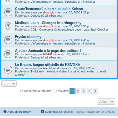
Publié dans
L'informatique en langues régionales et minoritaires
Gourc’hemennoù a-berzh skipailh Kelenn
Dernier message par
drouizig
«
jeu. nov. 20, 2008 9:21 pm
Publié dans
Danvezioù all a-bep seurt
Medieval Latin - Changes in orthography
Dernier message par
drouizig
«
jeu. nov. 20, 2008 2:55 pm
Publié dans
COL - Correcteur Orthographique Latin - Latin Spell Checker
Fryske akademy
Dernier message par
drouizig
«
lun. nov. 17, 2008 9:45 am
Publié dans
L'informatique en langues régionales et minoritaires
Ajouter Junicode à la page des polices ?
Dernier message par
bIBAR
«
mar. oct. 28, 2008 9:17 am
Publié dans
Danvezioù all a-bep seurt
Le Breton, langue officielle de KENTIKA
Dernier message par
Alan Monfort
«
mer. oct. 22, 2008 9:35 am
Publié dans
Troidigezh meziantoù all (frank a wirioù evit an darn vrasañ
anezho)
1
2
3
4
Suivant
La recherche a retourné 197 résultats
Aller
Accueil du forum
Supprimer les cookies
Fuseau horaire sur
UTC+01:00