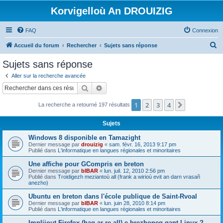
Korvigelloù An DROUIZIG
FAQ
Connexion
R
Accueil du forum
Rechercher
Sujets sans réponse
e
Sujets sans réponse
c
Aller sur la recherche avancée
h
Rechercher
Recherche avancée
e
1
2
3
4
Suivant
La recherche a retourné 197 résultats
r
c
Sujets
h
Windows 8 disponible en Tamazight
e
Dernier message par
drouizig
«
sam. févr. 16, 2013 9:17 pm
Publié dans
L'informatique en langues régionales et minoritaires
r
Une affiche pour GCompris en breton
Dernier message par
bIBAR
«
lun. juil. 12, 2010 2:56 pm
Publié dans
Troidigezh meziantoù all (frank a wirioù evit an darn vrasañ
anezho)
Ubuntu en breton dans l'école publique de Saint-Rvoal
Dernier message par
bIBAR
«
lun. juin 28, 2010 8:14 pm
Publié dans
L'informatique en langues régionales et minoritaires
Implijout Firefox (hag ar re all) e brezhoneg gant Linux ?