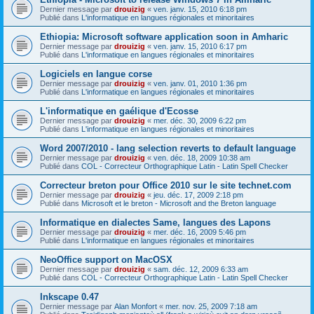
Dernier message par
drouizig
«
ven. janv. 15, 2010 6:18 pm
Publié dans
L'informatique en langues régionales et minoritaires
Ethiopia: Microsoft software application soon in Amharic
Dernier message par
drouizig
«
ven. janv. 15, 2010 6:17 pm
Publié dans
L'informatique en langues régionales et minoritaires
Logiciels en langue corse
Dernier message par
drouizig
«
ven. janv. 01, 2010 1:36 pm
Publié dans
L'informatique en langues régionales et minoritaires
L'informatique en gaélique d'Ecosse
Dernier message par
drouizig
«
mer. déc. 30, 2009 6:22 pm
Publié dans
L'informatique en langues régionales et minoritaires
Word 2007/2010 - lang selection reverts to default language
Dernier message par
drouizig
«
ven. déc. 18, 2009 10:38 am
Publié dans
COL - Correcteur Orthographique Latin - Latin Spell Checker
Correcteur breton pour Office 2010 sur le site technet.com
Dernier message par
drouizig
«
jeu. déc. 17, 2009 2:18 pm
Publié dans
Microsoft et le breton - Microsoft and the Breton language
Informatique en dialectes Same, langues des Lapons
Dernier message par
drouizig
«
mer. déc. 16, 2009 5:46 pm
Publié dans
L'informatique en langues régionales et minoritaires
NeoOffice support on MacOSX
Dernier message par
drouizig
«
sam. déc. 12, 2009 6:33 am
Publié dans
COL - Correcteur Orthographique Latin - Latin Spell Checker
Inkscape 0.47
Dernier message par
Alan Monfort
«
mer. nov. 25, 2009 7:18 am