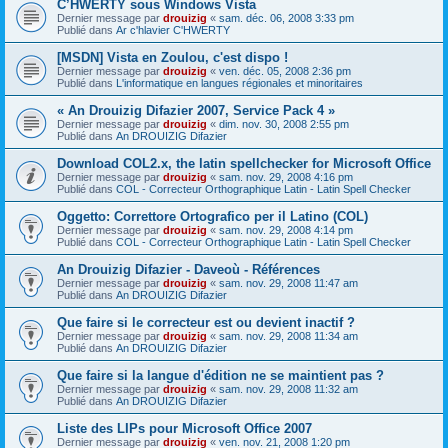
C’HWERTY sous Windows Vista
Dernier message par
drouizig
«
sam. déc. 06, 2008 3:33 pm
Publié dans
Ar c'hlavier C'HWERTY
[MSDN] Vista en Zoulou, c'est dispo !
Dernier message par
drouizig
«
ven. déc. 05, 2008 2:36 pm
Publié dans
L'informatique en langues régionales et minoritaires
« An Drouizig Difazier 2007, Service Pack 4 »
Dernier message par
drouizig
«
dim. nov. 30, 2008 2:55 pm
Publié dans
An DROUIZIG Difazier
Download COL2.x, the latin spellchecker for Microsoft Office
Dernier message par
drouizig
«
sam. nov. 29, 2008 4:16 pm
Publié dans
COL - Correcteur Orthographique Latin - Latin Spell Checker
Oggetto: Correttore Ortografico per il Latino (COL)
Dernier message par
drouizig
«
sam. nov. 29, 2008 4:14 pm
Publié dans
COL - Correcteur Orthographique Latin - Latin Spell Checker
An Drouizig Difazier - Daveoù - Références
Dernier message par
drouizig
«
sam. nov. 29, 2008 11:47 am
Publié dans
An DROUIZIG Difazier
Que faire si le correcteur est ou devient inactif ?
Dernier message par
drouizig
«
sam. nov. 29, 2008 11:34 am
Publié dans
An DROUIZIG Difazier
Que faire si la langue d'édition ne se maintient pas ?
Dernier message par
drouizig
«
sam. nov. 29, 2008 11:32 am
Publié dans
An DROUIZIG Difazier
Liste des LIPs pour Microsoft Office 2007
Dernier message par
drouizig
«
ven. nov. 21, 2008 1:20 pm