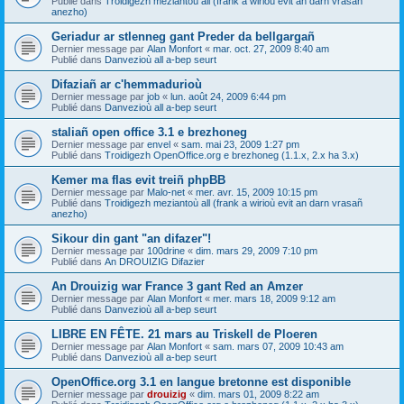
Publié dans
Troidigezh meziantoù all (frank a wirioù evit an darn vrasañ
anezho)
Geriadur ar stlenneg gant Preder da bellgargañ
Dernier message par
Alan Monfort
«
mar. oct. 27, 2009 8:40 am
Publié dans
Danvezioù all a-bep seurt
Difaziañ ar c'hemmadurioù
Dernier message par
job
«
lun. août 24, 2009 6:44 pm
Publié dans
Danvezioù all a-bep seurt
staliañ open office 3.1 e brezhoneg
Dernier message par
envel
«
sam. mai 23, 2009 1:27 pm
Publié dans
Troidigezh OpenOffice.org e brezhoneg (1.1.x, 2.x ha 3.x)
Kemer ma flas evit treiñ phpBB
Dernier message par
Malo-net
«
mer. avr. 15, 2009 10:15 pm
Publié dans
Troidigezh meziantoù all (frank a wirioù evit an darn vrasañ
anezho)
Sikour din gant "an difazer"!
Dernier message par
100drine
«
dim. mars 29, 2009 7:10 pm
Publié dans
An DROUIZIG Difazier
An Drouizig war France 3 gant Red an Amzer
Dernier message par
Alan Monfort
«
mer. mars 18, 2009 9:12 am
Publié dans
Danvezioù all a-bep seurt
LIBRE EN FÊTE. 21 mars au Triskell de Ploeren
Dernier message par
Alan Monfort
«
sam. mars 07, 2009 10:43 am
Publié dans
Danvezioù all a-bep seurt
OpenOffice.org 3.1 en langue bretonne est disponible
Dernier message par
drouizig
«
dim. mars 01, 2009 8:22 am