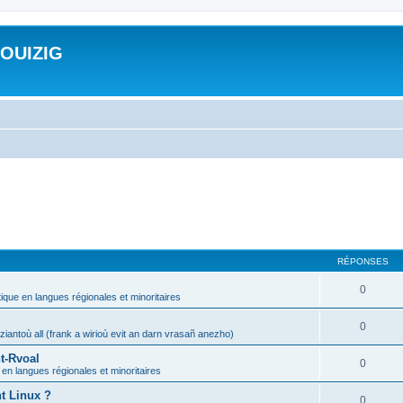
ROUIZIG
RÉPONSES
0
tique en langues régionales et minoritaires
0
iantoù all (frank a wirioù evit an darn vrasañ anezho)
t-Rvoal
0
 en langues régionales et minoritaires
nt Linux ?
0