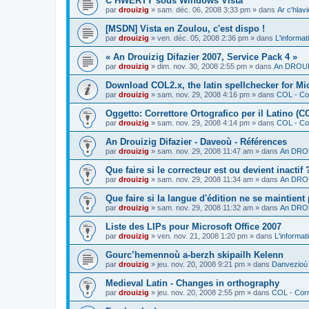
C’HWERTY sous Windows Vista
par
drouizig
»
sam. déc. 06, 2008 3:33 pm
» dans
Ar c'hla
[MSDN] Vista en Zoulou, c'est dispo !
par
drouizig
»
ven. déc. 05, 2008 2:36 pm
» dans
L'informat
« An Drouizig Difazier 2007, Service Pack 4 »
par
drouizig
»
dim. nov. 30, 2008 2:55 pm
» dans
An DROUIZ
Download COL2.x, the latin spellchecker for Mic
par
drouizig
»
sam. nov. 29, 2008 4:16 pm
» dans
COL - Cor
Oggetto: Correttore Ortografico per il Latino (C
par
drouizig
»
sam. nov. 29, 2008 4:14 pm
» dans
COL - Cor
An Drouizig Difazier - Daveoù - Références
par
drouizig
»
sam. nov. 29, 2008 11:47 am
» dans
An DROU
Que faire si le correcteur est ou devient inactif 
par
drouizig
»
sam. nov. 29, 2008 11:34 am
» dans
An DROU
Que faire si la langue d'édition ne se maintient
par
drouizig
»
sam. nov. 29, 2008 11:32 am
» dans
An DROU
Liste des LIPs pour Microsoft Office 2007
par
drouizig
»
ven. nov. 21, 2008 1:20 pm
» dans
L'informat
Gourc’hemennoù a-berzh skipailh Kelenn
par
drouizig
»
jeu. nov. 20, 2008 9:21 pm
» dans
Danvezioù 
Medieval Latin - Changes in orthography
par
drouizig
»
jeu. nov. 20, 2008 2:55 pm
» dans
COL - Corr