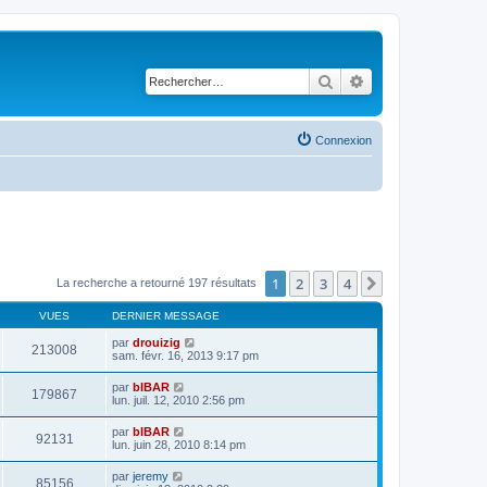
Rechercher
Recherche avancé
Connexion
1
2
3
4
Suivant
La recherche a retourné 197 résultats
VUES
DERNIER MESSAGE
par
drouizig
213008
sam. févr. 16, 2013 9:17 pm
par
bIBAR
179867
lun. juil. 12, 2010 2:56 pm
par
bIBAR
92131
lun. juin 28, 2010 8:14 pm
par
jeremy
85156