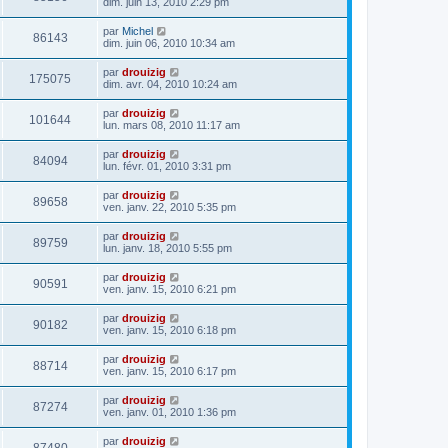
dim. juin 13, 2010 2:29 pm
par
Michel
86143
dim. juin 06, 2010 10:34 am
par
drouizig
175075
dim. avr. 04, 2010 10:24 am
par
drouizig
101644
lun. mars 08, 2010 11:17 am
par
drouizig
84094
lun. févr. 01, 2010 3:31 pm
par
drouizig
89658
ven. janv. 22, 2010 5:35 pm
par
drouizig
89759
lun. janv. 18, 2010 5:55 pm
par
drouizig
90591
ven. janv. 15, 2010 6:21 pm
par
drouizig
90182
ven. janv. 15, 2010 6:18 pm
par
drouizig
88714
ven. janv. 15, 2010 6:17 pm
par
drouizig
87274
ven. janv. 01, 2010 1:36 pm
par
drouizig