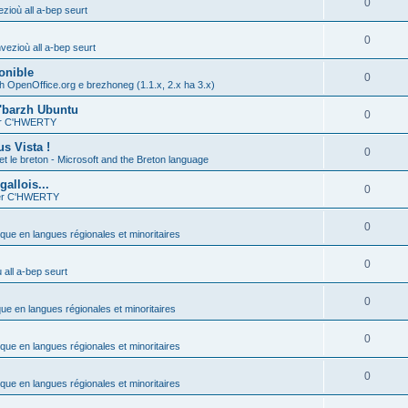
0
zioù all a-bep seurt
0
vezioù all a-bep seurt
onible
0
h OpenOffice.org e brezhoneg (1.1.x, 2.x ha 3.x)
'barzh Ubuntu
0
ier C'HWERTY
s Vista !
0
et le breton - Microsoft and the Breton language
allois...
0
ier C'HWERTY
0
ique en langues régionales et minoritaires
0
all a-bep seurt
0
que en langues régionales et minoritaires
0
ique en langues régionales et minoritaires
0
ique en langues régionales et minoritaires