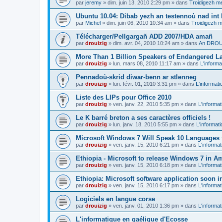
par
jeremy
»
dim. juin 13, 2010 2:29 pm
» dans
Troidigezh me
Ubuntu 10.04: Dibab yezh an testennoù nad int k
par
Michel
»
dim. juin 06, 2010 10:34 am
» dans
Troidigezh m
Télécharger/Pellgargañ ADD 2007/HDA amañ
par
drouizig
»
dim. avr. 04, 2010 10:24 am
» dans
An DROUI
More Than 1 Billion Speakers of Endangered L
par
drouizig
»
lun. mars 08, 2010 11:17 am
» dans
L'informa
Pennadoù-skrid diwar-benn ar stlenneg
par
drouizig
»
lun. févr. 01, 2010 3:31 pm
» dans
L'informati
Liste des LIPs pour Office 2010
par
drouizig
»
ven. janv. 22, 2010 5:35 pm
» dans
L'informat
Le K barré breton a ses caractères officiels !
par
drouizig
»
lun. janv. 18, 2010 5:55 pm
» dans
L'informat
Microsoft Windows 7 Will Speak 10 Languages 
par
drouizig
»
ven. janv. 15, 2010 6:21 pm
» dans
L'informat
Ethiopia - Microsoft to release Windows 7 in A
par
drouizig
»
ven. janv. 15, 2010 6:18 pm
» dans
L'informat
Ethiopia: Microsoft software application soon 
par
drouizig
»
ven. janv. 15, 2010 6:17 pm
» dans
L'informat
Logiciels en langue corse
par
drouizig
»
ven. janv. 01, 2010 1:36 pm
» dans
L'informat
L'informatique en gaélique d'Ecosse