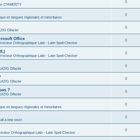
0
vier C'HWERTY
0
ique en langues régionales et minoritaires
0
IG Difazier
rosoft Office
0
recteur Orthographique Latin - Latin Spell Checker
OL)
0
recteur Orthographique Latin - Latin Spell Checker
0
IZIG Difazier
?
0
IZIG Difazier
 pas ?
0
IZIG Difazier
0
ique en langues régionales et minoritaires
0
all a-bep seurt
0
ecteur Orthographique Latin - Latin Spell Checker