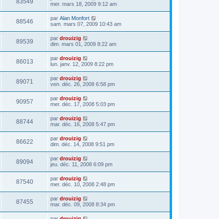
83549
mer. mars 18, 2009 9:12 am
par
Alan Monfort
88546
sam. mars 07, 2009 10:43 am
par
drouizig
89539
dim. mars 01, 2009 8:22 am
par
drouizig
86013
lun. janv. 12, 2009 8:22 pm
par
drouizig
89071
ven. déc. 26, 2008 6:58 pm
par
drouizig
90957
mer. déc. 17, 2008 5:03 pm
par
drouizig
88744
mar. déc. 16, 2008 5:47 pm
par
drouizig
86622
dim. déc. 14, 2008 9:51 pm
par
drouizig
89094
jeu. déc. 11, 2008 6:09 pm
par
drouizig
87540
mer. déc. 10, 2008 2:48 pm
par
drouizig
87455
mar. déc. 09, 2008 8:34 pm
par
drouizig