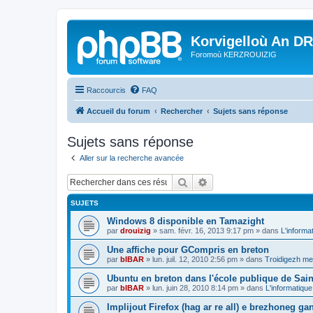
Korvigelloù An D
Foromoù KERZROUIZIG
Raccourcis
FAQ
Accueil du forum
Rechercher
Sujets sans réponse
Sujets sans réponse
Aller sur la recherche avancée
Rechercher
Recherche avancée
SUJETS
Windows 8 disponible en Tamazight
par
drouizig
»
sam. févr. 16, 2013 9:17 pm
» dans
L'informa
Une affiche pour GCompris en breton
par
bIBAR
»
lun. juil. 12, 2010 2:56 pm
» dans
Troidigezh mez
Ubuntu en breton dans l'école publique de Sain
par
bIBAR
»
lun. juin 28, 2010 8:14 pm
» dans
L'informatique
Implijout Firefox (hag ar re all) e brezhoneg ga