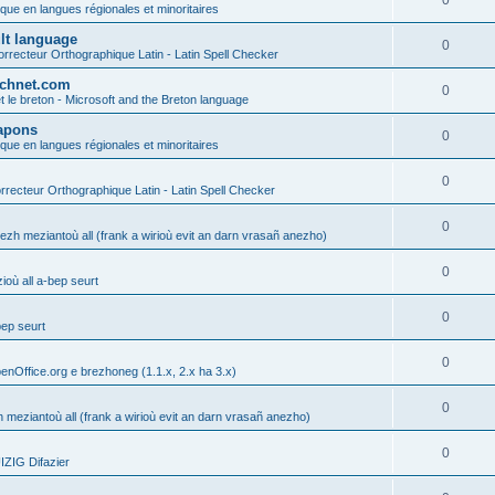
0
ique en langues régionales et minoritaires
ult language
0
rrecteur Orthographique Latin - Latin Spell Checker
technet.com
0
t le breton - Microsoft and the Breton language
Lapons
0
ique en langues régionales et minoritaires
0
recteur Orthographique Latin - Latin Spell Checker
0
gezh meziantoù all (frank a wirioù evit an darn vrasañ anezho)
0
où all a-bep seurt
0
bep seurt
0
enOffice.org e brezhoneg (1.1.x, 2.x ha 3.x)
0
h meziantoù all (frank a wirioù evit an darn vrasañ anezho)
0
ZIG Difazier