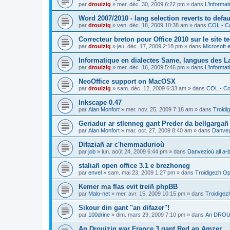
par
drouizig
»
mer. déc. 30, 2009 6:22 pm
» dans
L'informat
Word 2007/2010 - lang selection reverts to defa
par
drouizig
»
ven. déc. 18, 2009 10:38 am
» dans
COL - Co
Correcteur breton pour Office 2010 sur le site 
par
drouizig
»
jeu. déc. 17, 2009 2:18 pm
» dans
Microsoft e
Informatique en dialectes Same, langues des 
par
drouizig
»
mer. déc. 16, 2009 5:46 pm
» dans
L'informat
NeoOffice support on MacOSX
par
drouizig
»
sam. déc. 12, 2009 6:33 am
» dans
COL - Cor
Inkscape 0.47
par
Alan Monfort
»
mer. nov. 25, 2009 7:18 am
» dans
Troidi
Geriadur ar stlenneg gant Preder da bellgargañ
par
Alan Monfort
»
mar. oct. 27, 2009 8:40 am
» dans
Danvezi
Difaziañ ar c'hemmadurioù
par
job
»
lun. août 24, 2009 6:44 pm
» dans
Danvezioù all a-
staliañ open office 3.1 e brezhoneg
par
envel
»
sam. mai 23, 2009 1:27 pm
» dans
Troidigezh Op
Kemer ma flas evit treiñ phpBB
par
Malo-net
»
mer. avr. 15, 2009 10:15 pm
» dans
Troidigez
Sikour din gant "an difazer"!
par
100drine
»
dim. mars 29, 2009 7:10 pm
» dans
An DROUI
An Drouizig war France 3 gant Red an Amzer