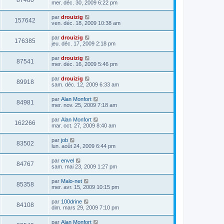
87480
mer. déc. 30, 2009 6:22 pm
par
drouizig
157642
ven. déc. 18, 2009 10:38 am
par
drouizig
176385
jeu. déc. 17, 2009 2:18 pm
par
drouizig
87541
mer. déc. 16, 2009 5:46 pm
par
drouizig
89918
sam. déc. 12, 2009 6:33 am
par
Alan Monfort
84981
mer. nov. 25, 2009 7:18 am
par
Alan Monfort
162266
mar. oct. 27, 2009 8:40 am
par
job
83502
lun. août 24, 2009 6:44 pm
par
envel
84767
sam. mai 23, 2009 1:27 pm
par
Malo-net
85358
mer. avr. 15, 2009 10:15 pm
par
100drine
84108
dim. mars 29, 2009 7:10 pm
par
Alan Monfort