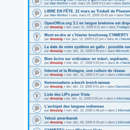
par
Alan Monfort
»
mer. mars 18, 2009 9:12 am
» dans
Danve
LIBRE EN FÊTE. 21 mars au Triskell de Ploeren
par
Alan Monfort
»
sam. mars 07, 2009 10:43 am
» dans
Dan
OpenOffice.org 3.1 en langue bretonne est disp
par
drouizig
»
dim. mars 01, 2009 8:22 am
» dans
Troidigez
Mont en-dro ar c´hlavier brezhoneg C'HWERTY 
par
drouizig
»
lun. janv. 12, 2009 8:22 pm
» dans
Ar c'hlav
La date de votre système en gallo : possible sou
par
drouizig
»
ven. déc. 26, 2008 6:58 pm
» dans
Microsoft 
Bien écrire sur ordinateur en māori, espéranto, g
par
drouizig
»
mer. déc. 17, 2008 5:03 pm
» dans
Ar c'hlav
Internet et la Bretagne, une culture de réseau
par
drouizig
»
mar. déc. 16, 2008 5:47 pm
» dans
L'informat
Kemennadenn a-berzh breizh-taiwan
par
drouizig
»
dim. déc. 14, 2008 9:51 pm
» dans
Danvezioù 
Liste des LIPs pour Vista
par
drouizig
»
jeu. déc. 11, 2008 6:09 pm
» dans
L'informati
L'archipel des langues indiennes
par
drouizig
»
mer. déc. 10, 2008 2:48 pm
» dans
L'informat
Yehoù amerikanek
par
drouizig
»
mar. déc. 09, 2008 8:34 pm
» dans
L'informat