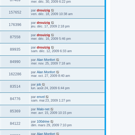
87489
mer. déc. 30, 2009 6:22 pm
par
drouizig
157652
ven. déc. 18, 2009 10:38 am
par
drouizig
176396
jeu. déc. 17, 2009 2:18 pm
par
drouizig
87558
mer. déc. 16, 2009 5:46 pm
par
drouizig
89935
sam. déc. 12, 2009 6:33 am
par
Alan Monfort
84990
mer. nov. 25, 2009 7:18 am
par
Alan Monfort
162286
mar. oct. 27, 2009 8:40 am
par
job
83514
lun. août 24, 2009 6:44 pm
par
envel
84776
sam. mai 23, 2009 1:27 pm
par
Malo-net
85369
mer. avr. 15, 2009 10:15 pm
par
100drine
84122
dim. mars 29, 2009 7:10 pm
par
Alan Monfort