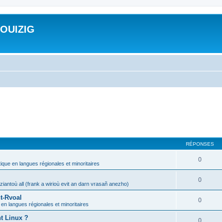
ROUIZIG
RÉPONSES
0
tique en langues régionales et minoritaires
0
iantoù all (frank a wirioù evit an darn vrasañ anezho)
t-Rvoal
0
 en langues régionales et minoritaires
nt Linux ?
0