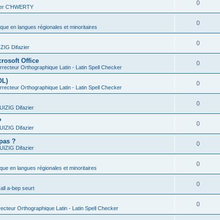
0
vier C'HWERTY
0
ique en langues régionales et minoritaires
0
IG Difazier
rosoft Office
0
recteur Orthographique Latin - Latin Spell Checker
OL)
0
recteur Orthographique Latin - Latin Spell Checker
0
IZIG Difazier
?
0
IZIG Difazier
 pas ?
0
IZIG Difazier
0
ique en langues régionales et minoritaires
0
all a-bep seurt
0
ecteur Orthographique Latin - Latin Spell Checker