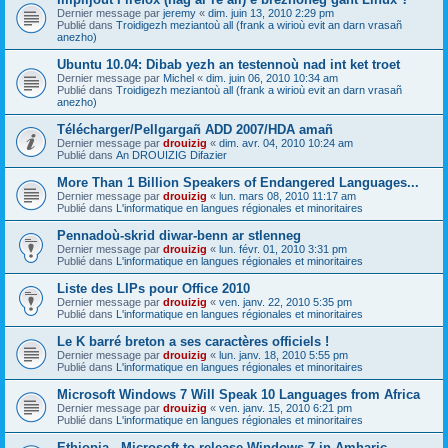
Dernier message par
jeremy
«
dim. juin 13, 2010 2:29 pm
Publié dans
Troidigezh meziantoù all (frank a wirioù evit an darn vrasañ
anezho)
Ubuntu 10.04: Dibab yezh an testennoù nad int ket troet
Dernier message par
Michel
«
dim. juin 06, 2010 10:34 am
Publié dans
Troidigezh meziantoù all (frank a wirioù evit an darn vrasañ
anezho)
Télécharger/Pellgargañ ADD 2007/HDA amañ
Dernier message par
drouizig
«
dim. avr. 04, 2010 10:24 am
Publié dans
An DROUIZIG Difazier
More Than 1 Billion Speakers of Endangered Languages...
Dernier message par
drouizig
«
lun. mars 08, 2010 11:17 am
Publié dans
L'informatique en langues régionales et minoritaires
Pennadoù-skrid diwar-benn ar stlenneg
Dernier message par
drouizig
«
lun. févr. 01, 2010 3:31 pm
Publié dans
L'informatique en langues régionales et minoritaires
Liste des LIPs pour Office 2010
Dernier message par
drouizig
«
ven. janv. 22, 2010 5:35 pm
Publié dans
L'informatique en langues régionales et minoritaires
Le K barré breton a ses caractères officiels !
Dernier message par
drouizig
«
lun. janv. 18, 2010 5:55 pm
Publié dans
L'informatique en langues régionales et minoritaires
Microsoft Windows 7 Will Speak 10 Languages from Africa
Dernier message par
drouizig
«
ven. janv. 15, 2010 6:21 pm
Publié dans
L'informatique en langues régionales et minoritaires
Ethiopia - Microsoft to release Windows 7 in Amharic