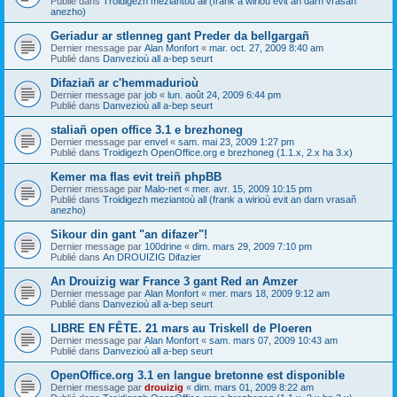
Publié dans
Troidigezh meziantoù all (frank a wirioù evit an darn vrasañ
anezho)
Geriadur ar stlenneg gant Preder da bellgargañ
Dernier message par
Alan Monfort
«
mar. oct. 27, 2009 8:40 am
Publié dans
Danvezioù all a-bep seurt
Difaziañ ar c'hemmadurioù
Dernier message par
job
«
lun. août 24, 2009 6:44 pm
Publié dans
Danvezioù all a-bep seurt
staliañ open office 3.1 e brezhoneg
Dernier message par
envel
«
sam. mai 23, 2009 1:27 pm
Publié dans
Troidigezh OpenOffice.org e brezhoneg (1.1.x, 2.x ha 3.x)
Kemer ma flas evit treiñ phpBB
Dernier message par
Malo-net
«
mer. avr. 15, 2009 10:15 pm
Publié dans
Troidigezh meziantoù all (frank a wirioù evit an darn vrasañ
anezho)
Sikour din gant "an difazer"!
Dernier message par
100drine
«
dim. mars 29, 2009 7:10 pm
Publié dans
An DROUIZIG Difazier
An Drouizig war France 3 gant Red an Amzer
Dernier message par
Alan Monfort
«
mer. mars 18, 2009 9:12 am
Publié dans
Danvezioù all a-bep seurt
LIBRE EN FÊTE. 21 mars au Triskell de Ploeren
Dernier message par
Alan Monfort
«
sam. mars 07, 2009 10:43 am
Publié dans
Danvezioù all a-bep seurt
OpenOffice.org 3.1 en langue bretonne est disponible
Dernier message par
drouizig
«
dim. mars 01, 2009 8:22 am