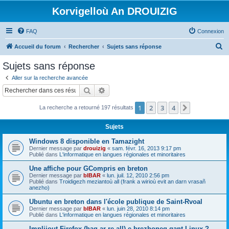
Korvigelloù An DROUIZIG
FAQ
Connexion
R
Accueil du forum
Rechercher
Sujets sans réponse
e
Sujets sans réponse
c
Aller sur la recherche avancée
h
Rechercher
Recherche avancée
e
1
2
3
4
Suivant
La recherche a retourné 197 résultats
r
c
Sujets
h
Windows 8 disponible en Tamazight
e
Dernier message par
drouizig
«
sam. févr. 16, 2013 9:17 pm
Publié dans
L'informatique en langues régionales et minoritaires
r
Une affiche pour GCompris en breton
Dernier message par
bIBAR
«
lun. juil. 12, 2010 2:56 pm
Publié dans
Troidigezh meziantoù all (frank a wirioù evit an darn vrasañ
anezho)
Ubuntu en breton dans l'école publique de Saint-Rvoal
Dernier message par
bIBAR
«
lun. juin 28, 2010 8:14 pm
Publié dans
L'informatique en langues régionales et minoritaires
Implijout Firefox (hag ar re all) e brezhoneg gant Linux ?