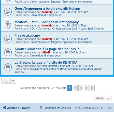
Publié dans
L'informatique en langues régionales et minoritaires
Gourc’hemennoù a-berzh skipailh Kelenn
Dernier message par
drouizig
«
jeu. nov. 20, 2008 9:21 pm
Publié dans
Danvezioù all a-bep seurt
Medieval Latin - Changes in orthography
Dernier message par
drouizig
«
jeu. nov. 20, 2008 2:55 pm
Publié dans
COL - Correcteur Orthographique Latin - Latin Spell Checker
Fryske akademy
Dernier message par
drouizig
«
lun. nov. 17, 2008 9:45 am
Publié dans
L'informatique en langues régionales et minoritaires
Ajouter Junicode à la page des polices ?
Dernier message par
bIBAR
«
mar. oct. 28, 2008 9:17 am
Publié dans
Danvezioù all a-bep seurt
Le Breton, langue officielle de KENTIKA
Dernier message par
Alan Monfort
«
mer. oct. 22, 2008 9:35 am
Publié dans
Troidigezh meziantoù all (frank a wirioù evit an darn vrasañ
anezho)
1
2
3
4
Suivant
La recherche a retourné 197 résultats
Aller
Accueil du forum
Supprimer les cookies
Fuseau horaire sur
UTC+01:00