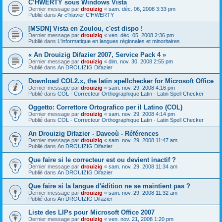
C’HWERTY sous Windows Vista
Dernier message par
drouizig
«
sam. déc. 06, 2008 3:33 pm
Publié dans
Ar c'hlavier C'HWERTY
[MSDN] Vista en Zoulou, c'est dispo !
Dernier message par
drouizig
«
ven. déc. 05, 2008 2:36 pm
Publié dans
L'informatique en langues régionales et minoritaires
« An Drouizig Difazier 2007, Service Pack 4 »
Dernier message par
drouizig
«
dim. nov. 30, 2008 2:55 pm
Publié dans
An DROUIZIG Difazier
Download COL2.x, the latin spellchecker for Microsoft Office
Dernier message par
drouizig
«
sam. nov. 29, 2008 4:16 pm
Publié dans
COL - Correcteur Orthographique Latin - Latin Spell Checker
Oggetto: Correttore Ortografico per il Latino (COL)
Dernier message par
drouizig
«
sam. nov. 29, 2008 4:14 pm
Publié dans
COL - Correcteur Orthographique Latin - Latin Spell Checker
An Drouizig Difazier - Daveoù - Références
Dernier message par
drouizig
«
sam. nov. 29, 2008 11:47 am
Publié dans
An DROUIZIG Difazier
Que faire si le correcteur est ou devient inactif ?
Dernier message par
drouizig
«
sam. nov. 29, 2008 11:34 am
Publié dans
An DROUIZIG Difazier
Que faire si la langue d'édition ne se maintient pas ?
Dernier message par
drouizig
«
sam. nov. 29, 2008 11:32 am
Publié dans
An DROUIZIG Difazier
Liste des LIPs pour Microsoft Office 2007
Dernier message par
drouizig
«
ven. nov. 21, 2008 1:20 pm