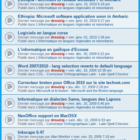
Dernier message par
drouizig
«
ven. janv. 15, 2010 6:18 pm
Publié dans
L'informatique en langues régionales et minoritaires
Ethiopia: Microsoft software application soon in Amharic
Dernier message par
drouizig
«
ven. janv. 15, 2010 6:17 pm
Publié dans
L'informatique en langues régionales et minoritaires
Logiciels en langue corse
Dernier message par
drouizig
«
ven. janv. 01, 2010 1:36 pm
Publié dans
L'informatique en langues régionales et minoritaires
L'informatique en gaélique d'Ecosse
Dernier message par
drouizig
«
mer. déc. 30, 2009 6:22 pm
Publié dans
L'informatique en langues régionales et minoritaires
Word 2007/2010 - lang selection reverts to default language
Dernier message par
drouizig
«
ven. déc. 18, 2009 10:38 am
Publié dans
COL - Correcteur Orthographique Latin - Latin Spell Checker
Correcteur breton pour Office 2010 sur le site technet.com
Dernier message par
drouizig
«
jeu. déc. 17, 2009 2:18 pm
Publié dans
Microsoft et le breton - Microsoft and the Breton language
Informatique en dialectes Same, langues des Lapons
Dernier message par
drouizig
«
mer. déc. 16, 2009 5:46 pm
Publié dans
L'informatique en langues régionales et minoritaires
NeoOffice support on MacOSX
Dernier message par
drouizig
«
sam. déc. 12, 2009 6:33 am
Publié dans
COL - Correcteur Orthographique Latin - Latin Spell Checker
Inkscape 0.47
Dernier message par
Alan Monfort
«
mer. nov. 25, 2009 7:18 am