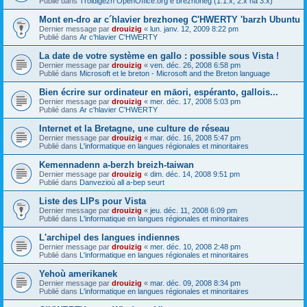
Publié dans
Troidigezh OpenOffice.org e brezhoneg (1.1.x, 2.x ha 3.x)
Mont en-dro ar c´hlavier brezhoneg C'HWERTY 'barzh Ubuntu
Dernier message par
drouizig
«
lun. janv. 12, 2009 8:22 pm
Publié dans
Ar c'hlavier C'HWERTY
La date de votre système en gallo : possible sous Vista !
Dernier message par
drouizig
«
ven. déc. 26, 2008 6:58 pm
Publié dans
Microsoft et le breton - Microsoft and the Breton language
Bien écrire sur ordinateur en māori, espéranto, gallois...
Dernier message par
drouizig
«
mer. déc. 17, 2008 5:03 pm
Publié dans
Ar c'hlavier C'HWERTY
Internet et la Bretagne, une culture de réseau
Dernier message par
drouizig
«
mar. déc. 16, 2008 5:47 pm
Publié dans
L'informatique en langues régionales et minoritaires
Kemennadenn a-berzh breizh-taiwan
Dernier message par
drouizig
«
dim. déc. 14, 2008 9:51 pm
Publié dans
Danvezioù all a-bep seurt
Liste des LIPs pour Vista
Dernier message par
drouizig
«
jeu. déc. 11, 2008 6:09 pm
Publié dans
L'informatique en langues régionales et minoritaires
L'archipel des langues indiennes
Dernier message par
drouizig
«
mer. déc. 10, 2008 2:48 pm
Publié dans
L'informatique en langues régionales et minoritaires
Yehoù amerikanek
Dernier message par
drouizig
«
mar. déc. 09, 2008 8:34 pm
Publié dans
L'informatique en langues régionales et minoritaires