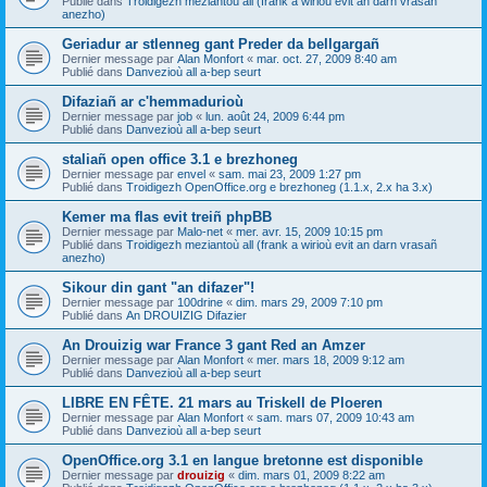
Publié dans
Troidigezh meziantoù all (frank a wirioù evit an darn vrasañ
anezho)
Geriadur ar stlenneg gant Preder da bellgargañ
Dernier message par
Alan Monfort
«
mar. oct. 27, 2009 8:40 am
Publié dans
Danvezioù all a-bep seurt
Difaziañ ar c'hemmadurioù
Dernier message par
job
«
lun. août 24, 2009 6:44 pm
Publié dans
Danvezioù all a-bep seurt
staliañ open office 3.1 e brezhoneg
Dernier message par
envel
«
sam. mai 23, 2009 1:27 pm
Publié dans
Troidigezh OpenOffice.org e brezhoneg (1.1.x, 2.x ha 3.x)
Kemer ma flas evit treiñ phpBB
Dernier message par
Malo-net
«
mer. avr. 15, 2009 10:15 pm
Publié dans
Troidigezh meziantoù all (frank a wirioù evit an darn vrasañ
anezho)
Sikour din gant "an difazer"!
Dernier message par
100drine
«
dim. mars 29, 2009 7:10 pm
Publié dans
An DROUIZIG Difazier
An Drouizig war France 3 gant Red an Amzer
Dernier message par
Alan Monfort
«
mer. mars 18, 2009 9:12 am
Publié dans
Danvezioù all a-bep seurt
LIBRE EN FÊTE. 21 mars au Triskell de Ploeren
Dernier message par
Alan Monfort
«
sam. mars 07, 2009 10:43 am
Publié dans
Danvezioù all a-bep seurt
OpenOffice.org 3.1 en langue bretonne est disponible
Dernier message par
drouizig
«
dim. mars 01, 2009 8:22 am