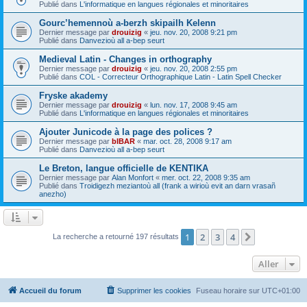
Publié dans
L'informatique en langues régionales et minoritaires
Gourc’hemennoù a-berzh skipailh Kelenn
Dernier message par
drouizig
«
jeu. nov. 20, 2008 9:21 pm
Publié dans
Danvezioù all a-bep seurt
Medieval Latin - Changes in orthography
Dernier message par
drouizig
«
jeu. nov. 20, 2008 2:55 pm
Publié dans
COL - Correcteur Orthographique Latin - Latin Spell Checker
Fryske akademy
Dernier message par
drouizig
«
lun. nov. 17, 2008 9:45 am
Publié dans
L'informatique en langues régionales et minoritaires
Ajouter Junicode à la page des polices ?
Dernier message par
bIBAR
«
mar. oct. 28, 2008 9:17 am
Publié dans
Danvezioù all a-bep seurt
Le Breton, langue officielle de KENTIKA
Dernier message par
Alan Monfort
«
mer. oct. 22, 2008 9:35 am
Publié dans
Troidigezh meziantoù all (frank a wirioù evit an darn vrasañ
anezho)
1
2
3
4
Suivant
La recherche a retourné 197 résultats
Aller
Accueil du forum
Supprimer les cookies
Fuseau horaire sur
UTC+01:00