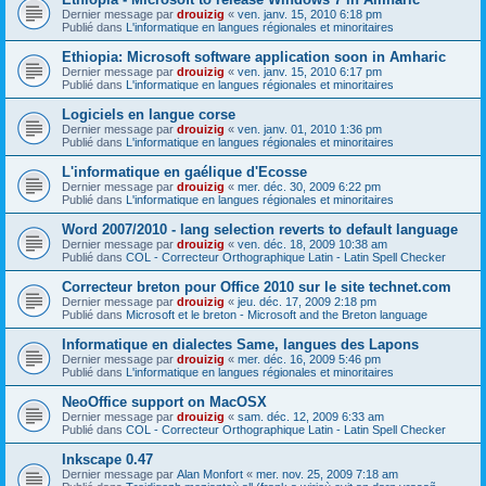
Dernier message par
drouizig
«
ven. janv. 15, 2010 6:18 pm
Publié dans
L'informatique en langues régionales et minoritaires
Ethiopia: Microsoft software application soon in Amharic
Dernier message par
drouizig
«
ven. janv. 15, 2010 6:17 pm
Publié dans
L'informatique en langues régionales et minoritaires
Logiciels en langue corse
Dernier message par
drouizig
«
ven. janv. 01, 2010 1:36 pm
Publié dans
L'informatique en langues régionales et minoritaires
L'informatique en gaélique d'Ecosse
Dernier message par
drouizig
«
mer. déc. 30, 2009 6:22 pm
Publié dans
L'informatique en langues régionales et minoritaires
Word 2007/2010 - lang selection reverts to default language
Dernier message par
drouizig
«
ven. déc. 18, 2009 10:38 am
Publié dans
COL - Correcteur Orthographique Latin - Latin Spell Checker
Correcteur breton pour Office 2010 sur le site technet.com
Dernier message par
drouizig
«
jeu. déc. 17, 2009 2:18 pm
Publié dans
Microsoft et le breton - Microsoft and the Breton language
Informatique en dialectes Same, langues des Lapons
Dernier message par
drouizig
«
mer. déc. 16, 2009 5:46 pm
Publié dans
L'informatique en langues régionales et minoritaires
NeoOffice support on MacOSX
Dernier message par
drouizig
«
sam. déc. 12, 2009 6:33 am
Publié dans
COL - Correcteur Orthographique Latin - Latin Spell Checker
Inkscape 0.47
Dernier message par
Alan Monfort
«
mer. nov. 25, 2009 7:18 am