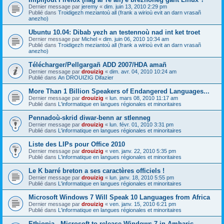
Dernier message par
jeremy
«
dim. juin 13, 2010 2:29 pm
Publié dans
Troidigezh meziantoù all (frank a wirioù evit an darn vrasañ
anezho)
Ubuntu 10.04: Dibab yezh an testennoù nad int ket troet
Dernier message par
Michel
«
dim. juin 06, 2010 10:34 am
Publié dans
Troidigezh meziantoù all (frank a wirioù evit an darn vrasañ
anezho)
Télécharger/Pellgargañ ADD 2007/HDA amañ
Dernier message par
drouizig
«
dim. avr. 04, 2010 10:24 am
Publié dans
An DROUIZIG Difazier
More Than 1 Billion Speakers of Endangered Languages...
Dernier message par
drouizig
«
lun. mars 08, 2010 11:17 am
Publié dans
L'informatique en langues régionales et minoritaires
Pennadoù-skrid diwar-benn ar stlenneg
Dernier message par
drouizig
«
lun. févr. 01, 2010 3:31 pm
Publié dans
L'informatique en langues régionales et minoritaires
Liste des LIPs pour Office 2010
Dernier message par
drouizig
«
ven. janv. 22, 2010 5:35 pm
Publié dans
L'informatique en langues régionales et minoritaires
Le K barré breton a ses caractères officiels !
Dernier message par
drouizig
«
lun. janv. 18, 2010 5:55 pm
Publié dans
L'informatique en langues régionales et minoritaires
Microsoft Windows 7 Will Speak 10 Languages from Africa
Dernier message par
drouizig
«
ven. janv. 15, 2010 6:21 pm
Publié dans
L'informatique en langues régionales et minoritaires
Ethiopia - Microsoft to release Windows 7 in Amharic