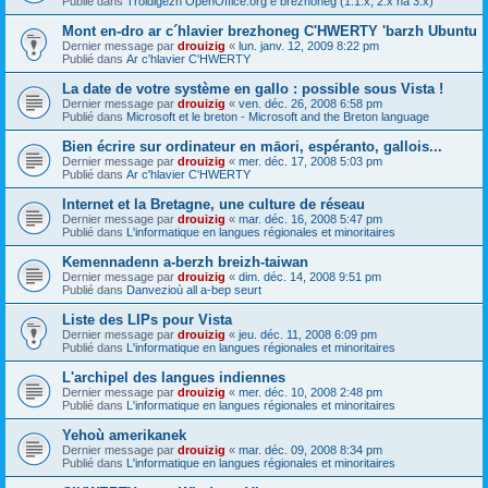
Publié dans
Troidigezh OpenOffice.org e brezhoneg (1.1.x, 2.x ha 3.x)
Mont en-dro ar c´hlavier brezhoneg C'HWERTY 'barzh Ubuntu
Dernier message par
drouizig
«
lun. janv. 12, 2009 8:22 pm
Publié dans
Ar c'hlavier C'HWERTY
La date de votre système en gallo : possible sous Vista !
Dernier message par
drouizig
«
ven. déc. 26, 2008 6:58 pm
Publié dans
Microsoft et le breton - Microsoft and the Breton language
Bien écrire sur ordinateur en māori, espéranto, gallois...
Dernier message par
drouizig
«
mer. déc. 17, 2008 5:03 pm
Publié dans
Ar c'hlavier C'HWERTY
Internet et la Bretagne, une culture de réseau
Dernier message par
drouizig
«
mar. déc. 16, 2008 5:47 pm
Publié dans
L'informatique en langues régionales et minoritaires
Kemennadenn a-berzh breizh-taiwan
Dernier message par
drouizig
«
dim. déc. 14, 2008 9:51 pm
Publié dans
Danvezioù all a-bep seurt
Liste des LIPs pour Vista
Dernier message par
drouizig
«
jeu. déc. 11, 2008 6:09 pm
Publié dans
L'informatique en langues régionales et minoritaires
L'archipel des langues indiennes
Dernier message par
drouizig
«
mer. déc. 10, 2008 2:48 pm
Publié dans
L'informatique en langues régionales et minoritaires
Yehoù amerikanek
Dernier message par
drouizig
«
mar. déc. 09, 2008 8:34 pm
Publié dans
L'informatique en langues régionales et minoritaires