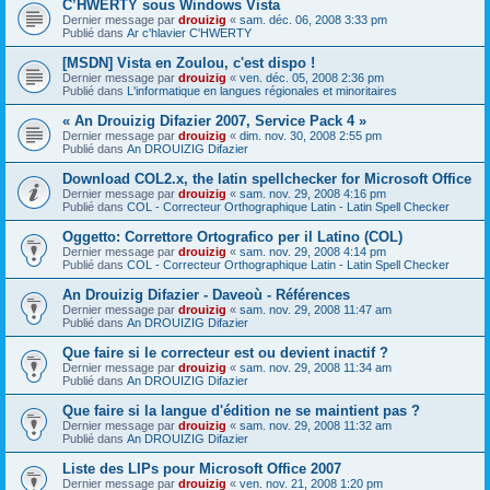
C’HWERTY sous Windows Vista
Dernier message par
drouizig
«
sam. déc. 06, 2008 3:33 pm
Publié dans
Ar c'hlavier C'HWERTY
[MSDN] Vista en Zoulou, c'est dispo !
Dernier message par
drouizig
«
ven. déc. 05, 2008 2:36 pm
Publié dans
L'informatique en langues régionales et minoritaires
« An Drouizig Difazier 2007, Service Pack 4 »
Dernier message par
drouizig
«
dim. nov. 30, 2008 2:55 pm
Publié dans
An DROUIZIG Difazier
Download COL2.x, the latin spellchecker for Microsoft Office
Dernier message par
drouizig
«
sam. nov. 29, 2008 4:16 pm
Publié dans
COL - Correcteur Orthographique Latin - Latin Spell Checker
Oggetto: Correttore Ortografico per il Latino (COL)
Dernier message par
drouizig
«
sam. nov. 29, 2008 4:14 pm
Publié dans
COL - Correcteur Orthographique Latin - Latin Spell Checker
An Drouizig Difazier - Daveoù - Références
Dernier message par
drouizig
«
sam. nov. 29, 2008 11:47 am
Publié dans
An DROUIZIG Difazier
Que faire si le correcteur est ou devient inactif ?
Dernier message par
drouizig
«
sam. nov. 29, 2008 11:34 am
Publié dans
An DROUIZIG Difazier
Que faire si la langue d'édition ne se maintient pas ?
Dernier message par
drouizig
«
sam. nov. 29, 2008 11:32 am
Publié dans
An DROUIZIG Difazier
Liste des LIPs pour Microsoft Office 2007
Dernier message par
drouizig
«
ven. nov. 21, 2008 1:20 pm